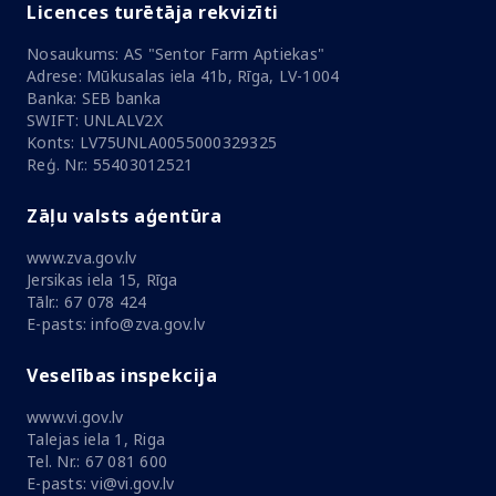
Licences turētāja rekvizīti
Nosaukums: AS "Sentor Farm Aptiekas"
Adrese: Mūkusalas iela 41b, Rīga, LV-1004
Banka: SEB banka
SWIFT: UNLALV2X
Konts: LV75UNLA0055000329325
Reģ. Nr.: 55403012521
Zāļu valsts aģentūra
www.zva.gov.lv
Jersikas iela 15, Rīga
Tālr.: 67 078 424
E-pasts: info@zva.gov.lv
Veselības inspekcija
www.vi.gov.lv
Talejas iela 1, Riga
Tel. Nr.: 67 081 600
E-pasts: vi@vi.gov.lv