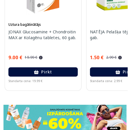
Uztura bagātinātājs
JONAX Glucosamine + Chondroitin
NATĒJA Pelašķa tēja
MAX ar Kolagēnu tabletes, 60 gab.
gab.
9.00 €
1.50 €
19.99 €
2.99 €
Pirkt
Pir
Standarta cena: 19.99 €
Standarta cena: 2.99 €
Page 1 of 11