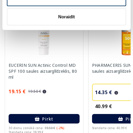
-65%
Noraidīt
EUCERIN SUN Actinic Control MD
PHARMACERIS SUN 
SPF 100 saules aizsarglīdzeklis, 80
saules aizsarglīdzekl
ml
19.15 €
19.50 €
14.35 €
40.99 €
Pirkt
Pir
30 dienu zemākā cena:
19.50 €
(-2%)
Standarta cena: 40.99 €
Standarta cena: 38.99 €