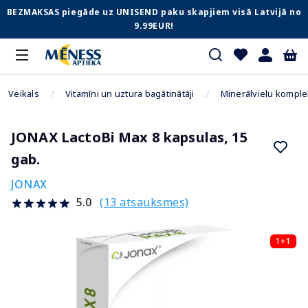
BEZMAKSAS piegāde uz UNISEND paku skapjiem visā Latvijā no
9.99EUR!
Veikals
Vitamīni un uztura bagātinātāji
Minerālvielu komple
JONAX LactoBi Max 8 kapsulas, 15
gab.
JONAX
(13 atsauksmes)
5.0
1+1