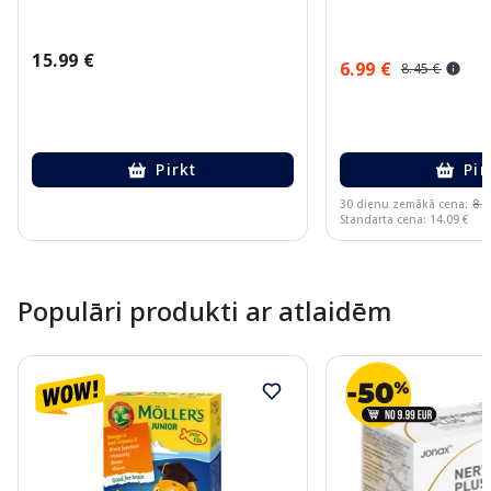
15.99 €
6.99 €
8.45 €
Pirkt
Pir
30 dienu zemākā cena:
8.4
Standarta cena: 14.09 €
Page 1 of 10
Populāri produkti ar atlaidēm