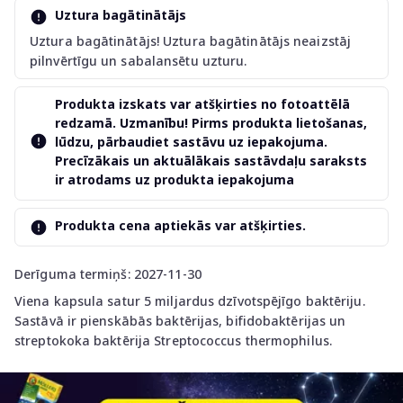
Uztura bagātinātājs
Uztura bagātinātājs! Uztura bagātinātājs neaizstāj
pilnvērtīgu un sabalansētu uzturu.
Produkta izskats var atšķirties no fotoattēlā
redzamā. Uzmanību! Pirms produkta lietošanas,
lūdzu, pārbaudiet sastāvu uz iepakojuma.
Precīzākais un aktuālākais sastāvdaļu saraksts
ir atrodams uz produkta iepakojuma
Produkta cena aptiekās var atšķirties.
Derīguma termiņš: 2027-11-30
Viena kapsula satur 5 miljardus dzīvotspējīgo baktēriju.
Sastāvā ir pienskābās baktērijas, bifidobaktērijas un
streptokoka baktērija Streptococcus thermophilus.