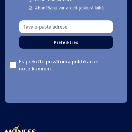
Abonēšanu var atcelt jebkurā laikā
Pieteikties
Es piekrītu
privātuma politikai
un
noteikumiem
*