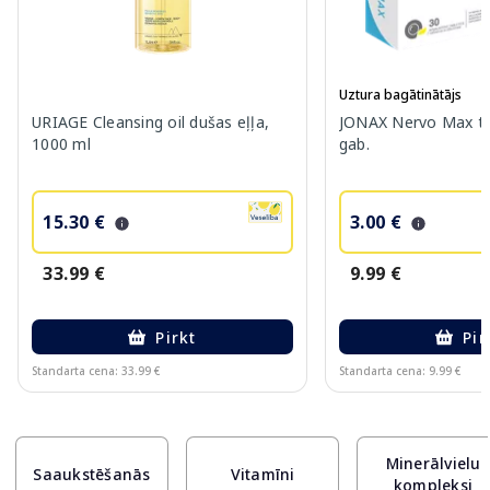
Uztura bagātinātājs
URIAGE Cleansing oil dušas eļļa,
JONAX Nervo Max ta
1000 ml
gab.
15.30 €
3.00 €
33.99 €
9.99 €
Pirkt
Pir
Standarta cena: 33.99 €
Standarta cena: 9.99 €
Page 1 of 10
Minerālvielu
Saaukstēšanās
Vitamīni
kompleksi