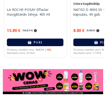
Uztura bagātinātājs
LA ROCHE-POSAY Effaclar
NATEO D 4000 SV +
mazgāšanās želeja, 400 ml
kapsulas, 40 gab.
15.89 €
8.80 €
16.57 €
9.99 €
Pirkt
Pir
30 dienu zemākā cena:
16.57 €
(-4%)
30 dienu zemākā cena:
9.9
Standarta cena: 25.49 €
Standarta cena: 17.99 €
Page 1 of 11