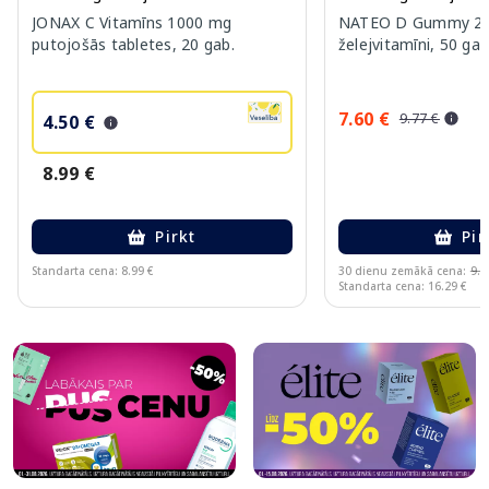
JONAX C Vitamīns 1000 mg
NATEO D Gummy 20
putojošās tabletes, 20 gab.
želejvitamīni, 50 gab
7.60 €
9.77 €
4.50 €
8.99 €
Pirkt
Pir
Standarta cena: 8.99 €
30 dienu zemākā cena:
9.7
Standarta cena: 16.29 €
Page 1 of 10