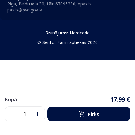
Rīga, Peldu iela 30, tālr. 67095230, epasts
pasts@pvd.gov.lv
Risinājums:
Nordcode
© Sentor Farm aptiekas 2026
17.99 €
Kopā
Pirkt