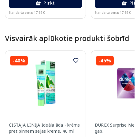
Pirkt
Pir
Standarta cena: 17.69 €
Standarta cena: 17.69 €
Page 1 of 10
Visvairāk aplūkotie produkti šobrīd
-40%
-45%
ČISTAJA LINIJA Ideāla āda - krēms
DUREX Surprise Me p
pret pinnēm sejas krēms, 40 ml
gab.