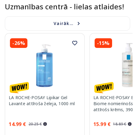
Uzmanības centrā - lielas atlaides!
Vairāk...
-26%
-15%
LA ROCHE-POSAY Lipikar Gel
LA ROCHE-POSAY Eff
Lavante attīroša želeja, 1000 ml
Biome nomierinošs, 
attīrošs krēms, 390
14.99 €
15.99 €
20.25 €
18.89 €