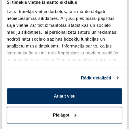
Šī tīmekļa vietne izmanto sīkfailus
želeja, 400 ml
400 ml
Lai šī tīmekļa vietne darbotos, tā izmanto obligāti
nepieciešamās sīkdatnes. Ar jūsu piekrišanu papildus
12.97 €
15.87 €
šajā vietnē var tikt izmantotas statistikas un sociālo
13.99 €
18.54 €
mediju sīkdatnes, lai personalizētu saturu un reklāmas,
nodrošinātu sociālo saziņas līdzekļu funkcijas un
Pirkt
Pir
analizētu mūsu datplūsmu. Informāciju par to, kā jūs
30 dienu zemākā cena:
13.99 €
(-7%)
30 dienu zemākā cena:
18.
izmantojat šo vietni, mēs kopīgojam ar saviem sociālās
Standarta cena: 19.99 €
Standarta cena: 26.49 €
saziņas līdzekļu, reklamēšanas un analīzes partneriem,
Page 1 of 10
kuri to var apvienot ar citu informāciju, ko viņiem
sniedzat vai ko viņi apkopo, kad lietojat viņu
Saules aizsardzībai vasarā ☀️
Rādīt detalizēti
pakalpojumus. Ja piekrītat šo papildu sīkdatņu
izmantošanai, lūdzu, atzīmējiet savu izvēli:
Vairāk...
Atļaut visu
-55%
Pielāgot