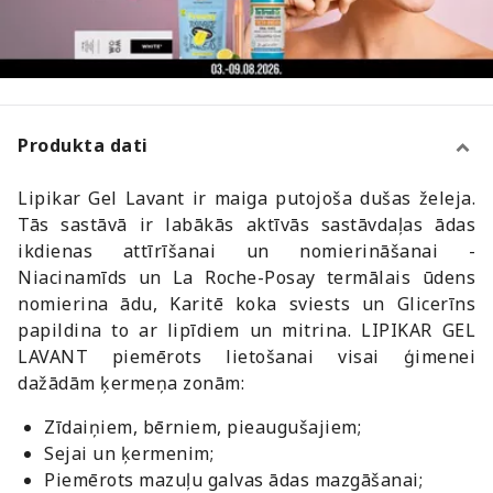
Produkta dati
Lipikar Gel Lavant ir maiga putojoša dušas želeja.
Tās sastāvā ir labākās aktīvās sastāvdaļas ādas
ikdienas attīrīšanai un nomierināšanai -
Niacinamīds un La Roche-Posay termālais ūdens
nomierina ādu, Karitē koka sviests un Glicerīns
papildina to ar lipīdiem un mitrina. LIPIKAR GEL
LAVANT piemērots lietošanai visai ģimenei
dažādām ķermeņa zonām:
Zīdaiņiem, bērniem, pieaugušajiem;
Sejai un ķermenim;
Piemērots mazuļu galvas ādas mazgāšanai;