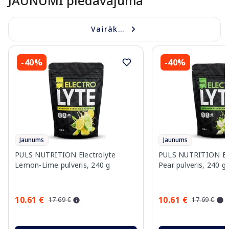
JAUNUMI piedāvājumā
Vairāk...
-40%
-40%
Jaunums
Jaunums
PULS NUTRITION Electrolyte
PULS NUTRITION Elec
Lemon-Lime pulveris, 240 g
Pear pulveris, 240 g
10.61 €
10.61 €
17.69 €
17.69 €