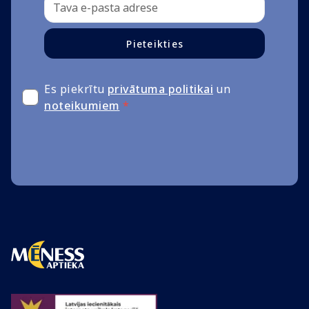
Pieteikties
Es piekrītu
privātuma politikai
un
noteikumiem
*