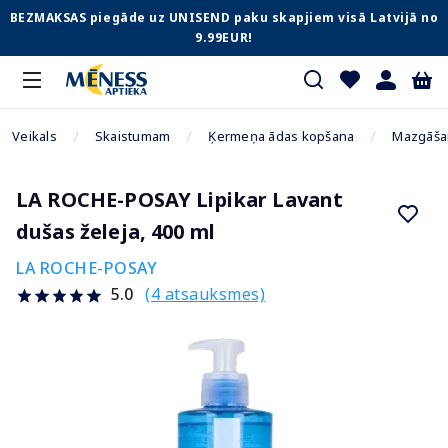
BEZMAKSAS piegāde uz UNISEND paku skapjiem visā Latvijā no
9.99EUR!
Veikals
Skaistumam
Ķermeņa ādas kopšana
Mazgāšan
LA ROCHE-POSAY Lipikar Lavant
dušas želeja, 400 ml
LA ROCHE-POSAY
(4 atsauksmes)
5.0