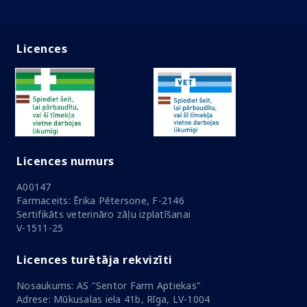
Licences
Licences numurs
A00147
Farmaceits: Ērika Pētersone, F-2146
Sertifikāts veterināro zāļu izplatīšanai
V-1511-25
Licences turētāja rekvizīti
Nosaukums: AS "Sentor Farm Aptiekas"
Adrese: Mūkusalas iela 41b, Rīga, LV-1004