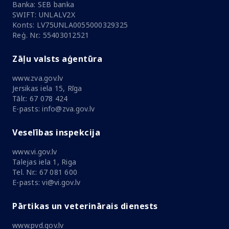
Banka: SEB banka
SWIFT: UNLALV2X
Konts: LV75UNLA0055000329325
Reģ. Nr.: 55403012521
Zāļu valsts aģentūra
www.zva.gov.lv
Jersikas iela 15, Rīga
Tālr.: 67 078 424
E-pasts: info@zva.gov.lv
Veselības inspekcija
www.vi.gov.lv
Talejas iela 1, Riga
Tel. Nr.: 67 081 600
E-pasts: vi@vi.gov.lv
Pārtikas un veterinārais dienests
www.pvd.gov.lv