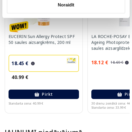
Noraidīt
EUCERIN Sun Allergy Protect SPF
LA ROCHE-POSAY Eve
50 saules aizsargkrēms, 200 ml
Ageing Photoprotect
saules aizsarglīdzekl
18.12 €
18.69 €
18.45 €
40.99 €
Pirkt
Pir
Standarta cena: 40.99 €
30 dienu zemākā cena:
18.
Standarta cena: 33.99 €
Page 1 of 10