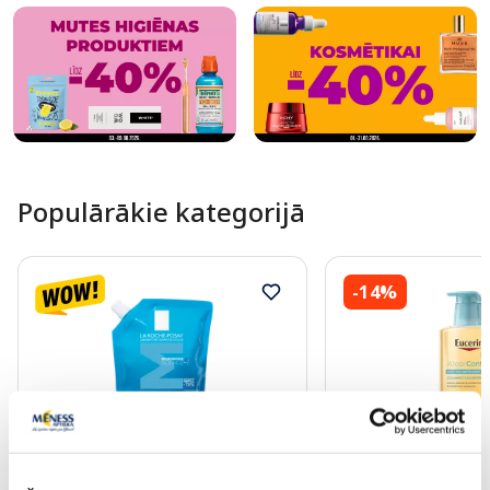
Populārākie kategorijā
-14%
LA ROCHE-POSAY Effaclar attīroša
EUCERIN AtopiContro