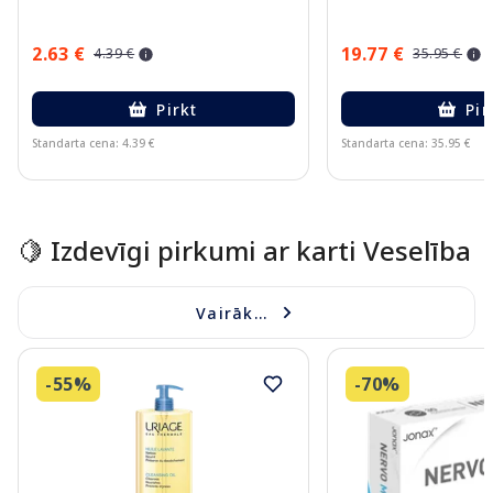
2.63 €
19.77 €
4.39 €
35.95 €
Pirkt
Pir
Standarta cena: 4.39 €
Standarta cena: 35.95 €
Page 1 of 15
🍋 Izdevīgi pirkumi ar karti Veselība
Vairāk...
-55%
-70%