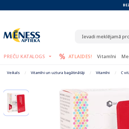
BE
PREČU KATALOGS
ATLAIDES!
Vitamīni
Me
Veikals
Vitamīni un uztura bagātinātāji
Vitamīni
C vi