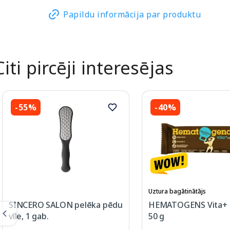
Papildu informācija par produktu
Citi pircēji interesējas
-55%
-40%
Uztura bagātinātājs
SINCERO SALON pelēka pēdu
HEMATOGENS Vita+ t
vīle, 1 gab.
50 g