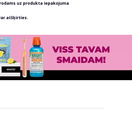
atrodams uz produkta iepakojuma
r atšķirties.