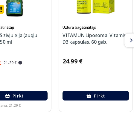
ātinātājs
Uztura bagātinātājs
zivju eļļa (augļu
VITAMUN Liposomal Vitamin
250 ml
D3 kapsulas, 60 gab.
24.99 €
€
21.29 €
Pirkt
Pirkt
cena: 21.29 €