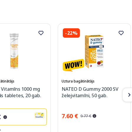
-22%
ātinātājs
Uztura bagātinātājs
 Vitamīns 1000 mg
NATEO D Gummy 2000 SV
s tabletes, 20 gab.
želejvitamīni, 50 gab.
7.60 €
€
9.77 €
€