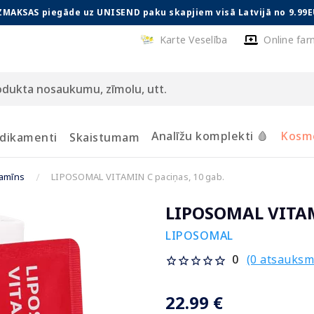
ZMAKSAS piegāde uz UNISEND paku skapjiem visā Latvijā no 9.99E
Karte Veselība
Online far
Analīžu komplekti 🩸
Kosmē
dikamenti
Skaistumam
tamīns
LIPOSOMAL VITAMIN C paciņas, 10 gab.
LIPOSOMAL VITAMI
LIPOSOMAL
(0 atsauksm
0
22.99 €