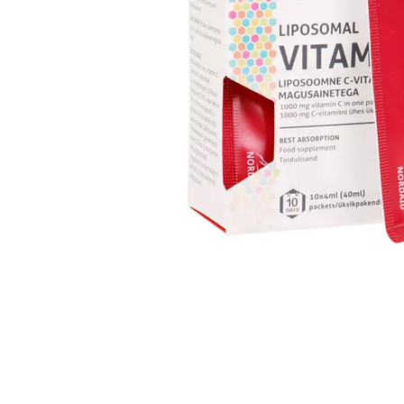
Item
1
of
1
Item
1
of
1