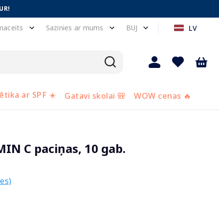
UR!
maceits
Sazinies ar mums
BUJ
LV
tika ar SPF ☀️
Gatavi skolai 🎒
WOW cenas 🔥
N C paciņas, 10 gab.
es)