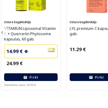
Uztura bagātinātājs
Uztura bagātinātājs
VITAMUN Liposomal Vitamin
LYL premium C kapsu
C + Quercetin Phytosome
gab.
kapsulas, 60 gab.
11.29 €
14.99 €
24.99 €
Pirkt
Pirkt
Standarta cena: 24.99 €
Page 1 of 2