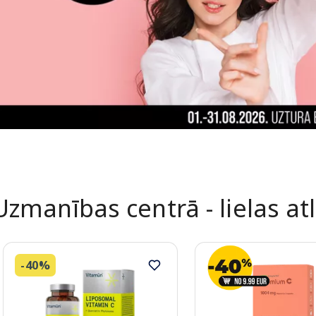
Uzmanības centrā - lielas at
-40%