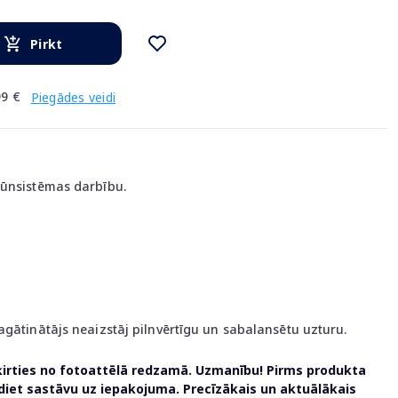
Pirkt
9 €
Piegādes veidi
mūnsistēmas darbību.
agātinātājs neaizstāj pilnvērtīgu un sabalansētu uzturu.
ķirties no fotoattēlā redzamā. Uzmanību! Pirms produkta
udiet sastāvu uz iepakojuma. Precīzākais un aktuālākais