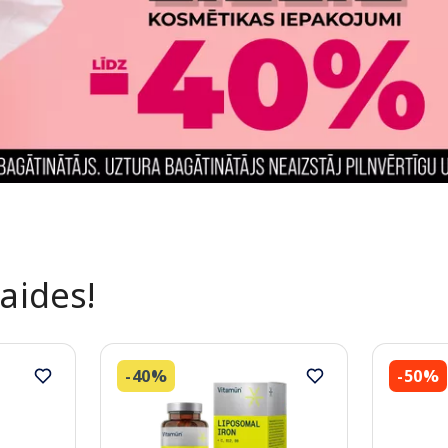
laides!
-40%
-50%