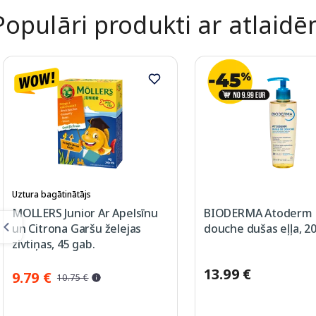
Populāri produkti ar atlaid
Uztura bagātinātājs
MOLLERS Junior Ar Apelsīnu
BIODERMA Atoderm 
un Citrona Garšu želejas
douche dušas eļļa, 2
zivtiņas, 45 gab.
13.99 €
9.79 €
10.75 €