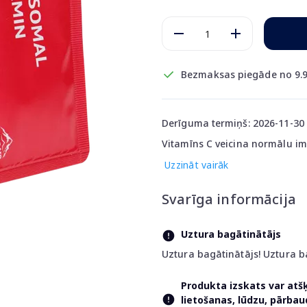
Bezmaksas piegāde no 9.9
Derīguma termiņš: 2026-11-30
Vitamīns C veicina normālu i
Uzzināt vairāk
Svarīga informācija
Uztura bagātinātājs
Uztura bagātinātājs! Uztura b
Produkta izskats var atš
lietošanas, lūdzu, pārba