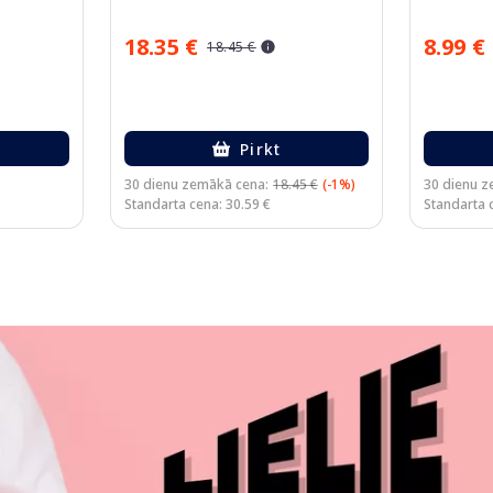
18.35 €
8.99 €
18.45 €
Pirkt
30 dienu zemākā cena:
18.45 €
(-1%)
30 dienu z
Standarta cena: 30.59 €
Standarta 