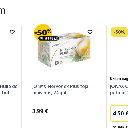
ēm
-50%
Uztura bag
Huile de
JONAX Nervonex Plus tēja
JONAX C
00 ml
maisiņos, 24 gab.
putojošā
3.99 €
4.50 
8.99 