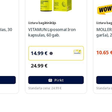
Uztura bagātinātājs
Uztura bag
las, 30
VITAMUN Liposomal Iron
MOLLERS 
kapsulas, 60 gab.
garša), 
10.65 
14.99 €
24.99 €
Pirkt
Standarta cena: 24.99 €
Standarta 