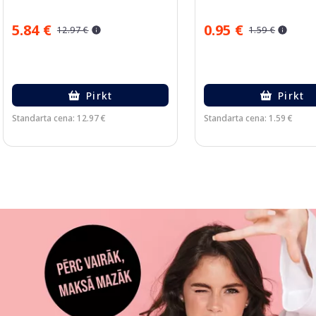
5.84 €
0.95 €
12.97 €
1.59 €
Pirkt
Pirkt
Standarta cena: 12.97 €
Standarta cena: 1.59 €
Page 1 of 3