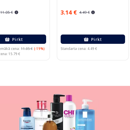
3.14 €
11.05 €
4.49 €
Pirkt
Pirkt
emākā cena:
11.05 €
(-19%)
Standarta cena: 4.49 €
cena: 15.79 €