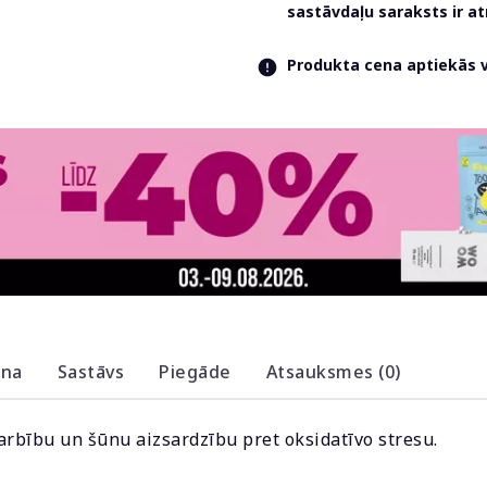
sastāvdaļu saraksts ir 
Produkta cena aptiekās va
ana
Sastāvs
Piegāde
Atsauksmes (0)
rbību un šūnu aizsardzību pret oksidatīvo stresu.