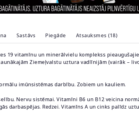
ana
Sastāvs
Piegāde
Atsauksmes (18)
ātes 19 vitamīnu un minerālvielu komplekss pieaugušaj
 jaunākajām Ziemeļvalstu uztura vadlīnijām (vairāk – liv
 normālu imūnsistēmas darbību. Zobiem un kauliem.
selību. Nervu sistēmai. Vitamīni B6 un B12 veicina nor
gās darbaspējas. Redzei. Vitamīns A un cinks palīdz uztu