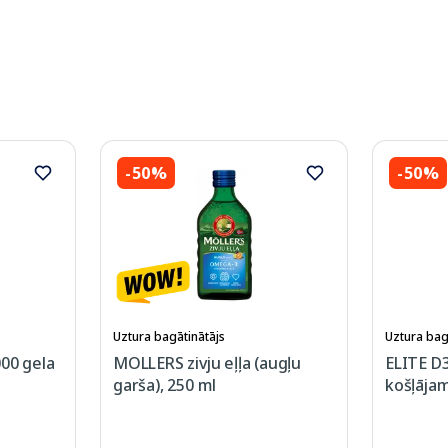
-50%
-50%
Uztura bagātinātājs
Uztura bag
00 gela
MOLLERS zivju eļļa (augļu
ELITE D
garša), 250 ml
košļājam