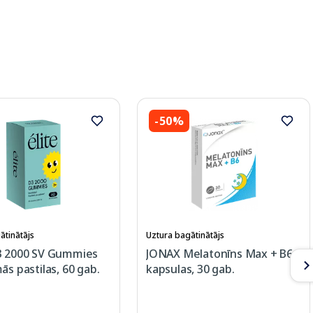
-50%
ātinātājs
Uztura bagātinātājs
3 2000 SV Gummies
JONAX Melatonīns Max + B6
ās pastilas, 60 gab.
kapsulas, 30 gab.