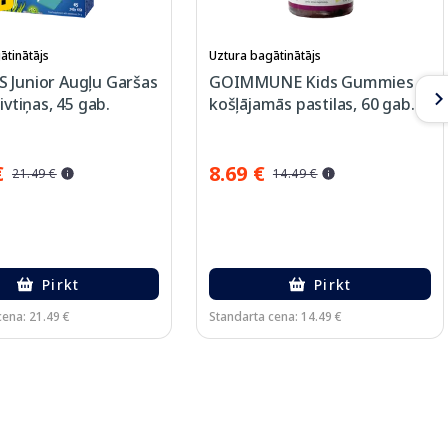
ātinātājs
Uztura bagātinātājs
 Junior Augļu Garšas
GOIMMUNE Kids Gummies
ivtiņas, 45 gab.
košļājamās pastilas, 60 gab.
€
8.69 €
21.49 €
14.49 €
Pirkt
Pirkt
cena: 21.49 €
Standarta cena: 14.49 €