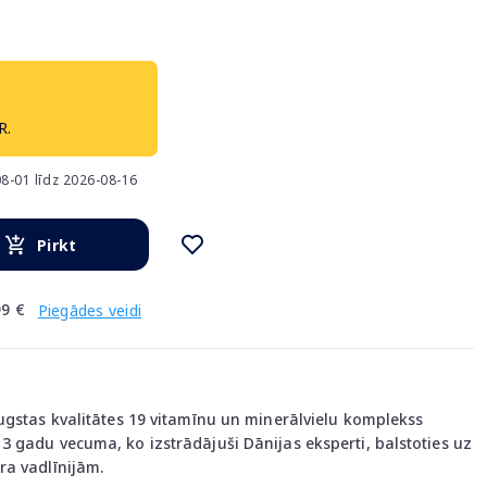
R.
8-01 līdz 2026-08-16
Pirkt
9 €
Piegādes veidi
ugstas kvalitātes 19 vitamīnu un minerālvielu komplekss
 gadu vecuma, ko izstrādājuši Dānijas eksperti, balstoties uz
ra vadlīnijām.