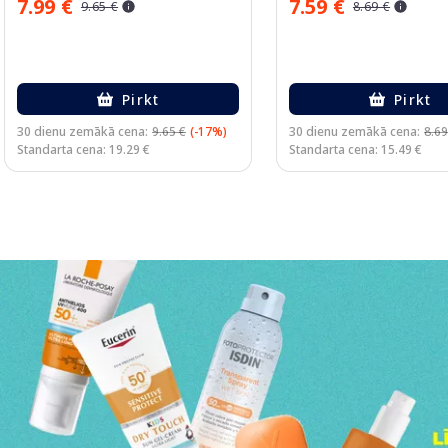
7.99 €
7.59 €
9.65 €
8.69 €
Pirkt
Pirkt
30 dienu zemākā cena:
9.65 €
(-17%)
30 dienu zemākā cena:
8.69
Standarta cena: 19.29 €
Standarta cena: 15.49 €
Page 1 of 3