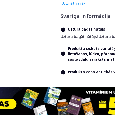
Uzzināt vairāk
Svarīga informācija
Uztura bagātinātājs
Uztura bagātinātājs! Uztura b
Produkta izskats var atš
lietošanas, lūdzu, pārba
sastāvdaļu saraksts ir 
Produkta cena aptiekās va