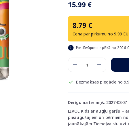
15.99 €
8.79 €
Cena par pirkumu no 9.99 EU
Piedāvājums spēkā no 2026-0
Bezmaksas piegāde no 9.9
Derīguma termiņš: 2027-03-31
LIVOL Kids ar augļu garšu – a
pieaugušajiem un bērniem no 3
jaunākajām Ziemeļvalstu uztu