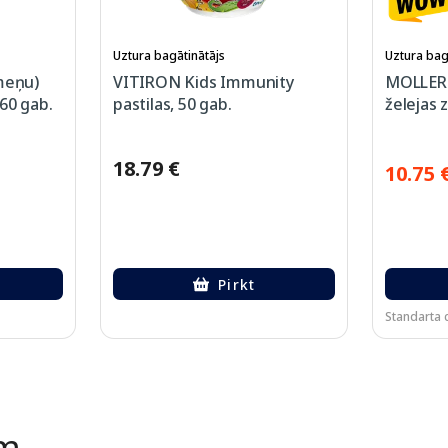
Uztura bagātinātājs
Uztura bag
meņu)
VITIRON Kids Immunity
MOLLERS
60 gab.
pastilas, 50 gab.
želejas z
18.79 €
10.75 
Pirkt
Standarta 
ēm