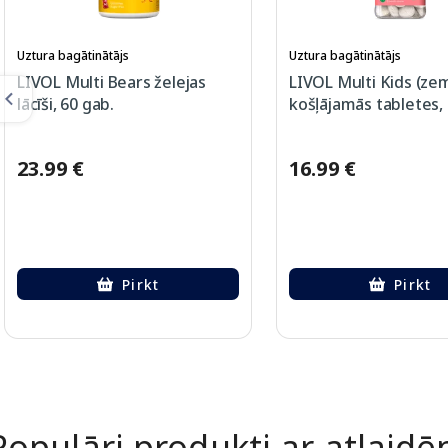
Uztura bagātinātājs
Uztura bagātinātājs
LIVOL Multi Bears želejas
LIVOL Multi Kids (ze
lācīši, 60 gab.
košļājamās tabletes, 
23.99 €
16.99 €
Pirkt
Pirkt
Page 1 of 2
Populāri produkti ar atlaid