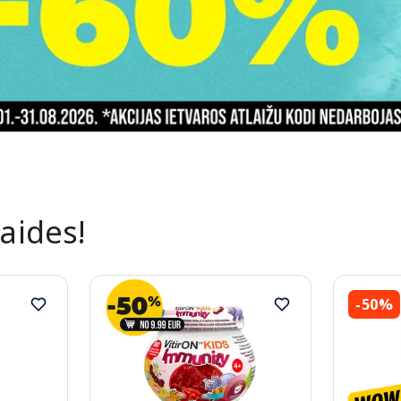
laides!
-50%