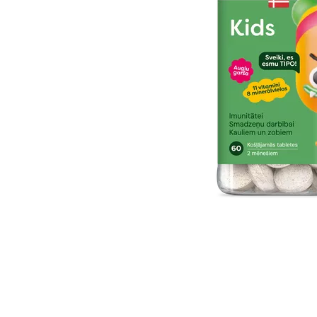
Item
1
of
1
Item
1
of
1