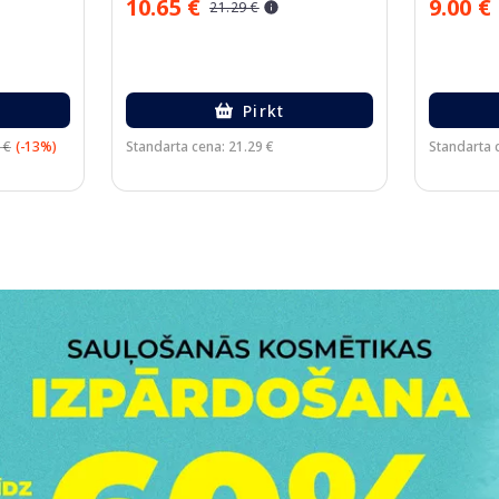
10.65 €
9.00 €
21.29 €
Pirkt
 €
(-13%)
Standarta cena: 21.29 €
Standarta 