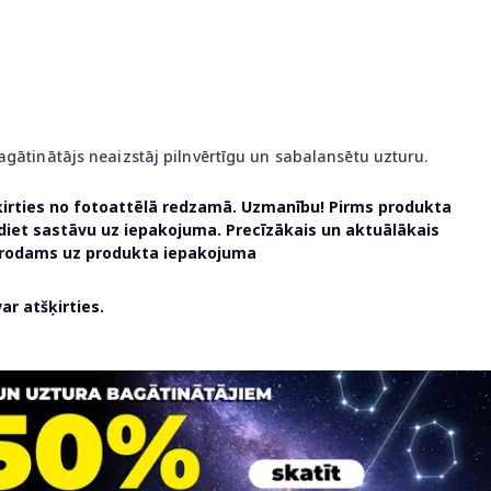
agātinātājs neaizstāj pilnvērtīgu un sabalansētu uzturu.
ķirties no fotoattēlā redzamā. Uzmanību! Pirms produkta
udiet sastāvu uz iepakojuma. Precīzākais un aktuālākais
atrodams uz produkta iepakojuma
r atšķirties.