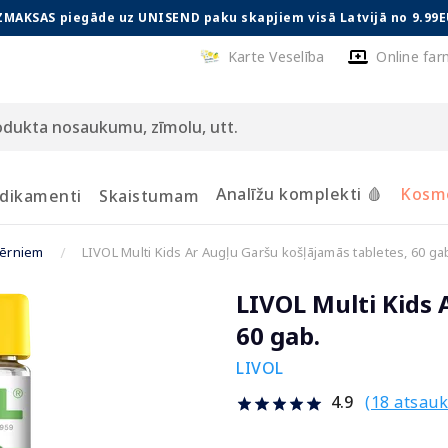
ZMAKSAS piegāde uz UNISEND paku skapjiem visā Latvijā no 9.99E
Karte Veselība
Online far
Analīžu komplekti 🩸
Kosmē
dikamenti
Skaistumam
bērniem
LIVOL Multi Kids Ar Augļu Garšu košļājamās tabletes, 60 ga
LIVOL Multi Kids 
60 gab.
LIVOL
(18 atsau
4.9