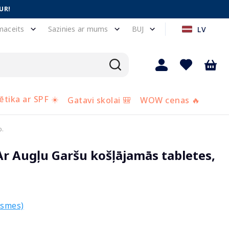
UR!
maceits
Sazinies ar mums
BUJ
LV
tika ar SPF ☀️
Gatavi skolai 🎒
WOW cenas 🔥
b.
Ar Augļu Garšu košļājamās tabletes,
ksmes)