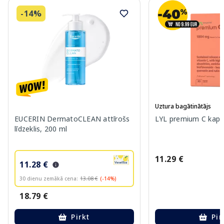
-14%
Uztura bagātinātājs
EUCERIN DermatoCLEAN attīrošs
LYL premium C kapsu
līdzeklis, 200 ml
11.29 €
11.28 €
30 dienu zemākā cena:
13.08 €
(-14%)
18.79 €
Pirkt
Pir