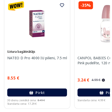
-35%
Uztura bagātinātājs
NATEO D Pro 4000 IU pilieni, 7.5 ml
CANPOL BABIES Cut
Pink pudelīte, 120 m
8.55 €
3.24 €
4.99 €
Pirkt
Pir
30 dienu zemākā cena:
8.49 €
Standarta cena: 4.99 €
Standarta cena: 17.29 €
Page 1 of 15