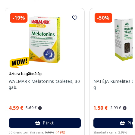
-19%
-50%
Uztura bagātinātājs
WALMARK Melatonīns tabletes, 30
NATĒJA Kumelītes b
gab.
g
4.59 €
1.50 €
5.69 €
2.99 €
Pirkt
Pir
30 dienu zemākā cena:
5.69 €
(-19%)
Standarta cena: 2.99 €