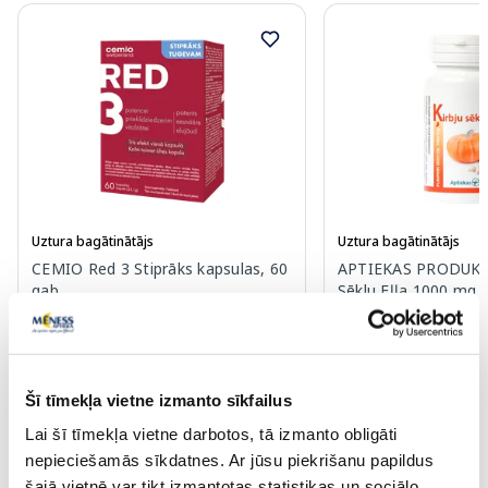
Uztura bagātinātājs
Uztura bagātinātājs
CEMIO Red 3 Stiprāks kapsulas, 60
APTIEKAS PRODUKCI
gab.
Sēklu Eļļa 1000 mg 
gab.
31.39 €
8.39 €
Šī tīmekļa vietne izmanto sīkfailus
Lai šī tīmekļa vietne darbotos, tā izmanto obligāti
nepieciešamās sīkdatnes. Ar jūsu piekrišanu papildus
Pirkt
Pir
šajā vietnē var tikt izmantotas statistikas un sociālo