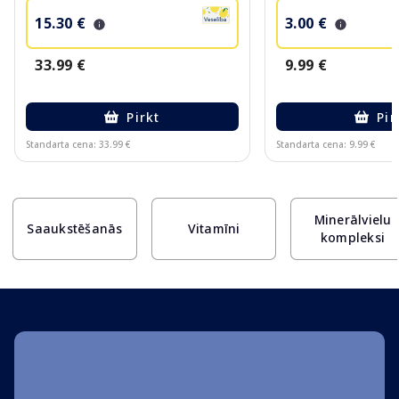
15.30 €
3.00 €
33.99 €
9.99 €
Pirkt
Pir
Standarta cena: 33.99 €
Standarta cena: 9.99 €
Page 1 of 10
Minerālvielu
Saaukstēšanās
Vitamīni
kompleksi