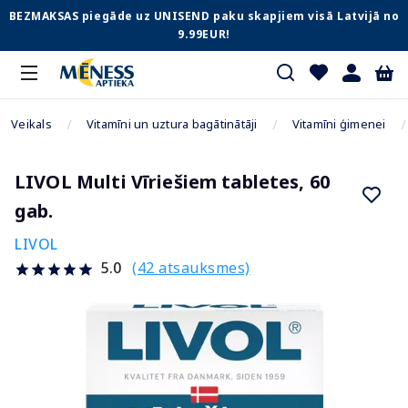
BEZMAKSAS piegāde uz UNISEND paku skapjiem visā Latvijā no
9.99EUR!
Veikals
Vitamīni un uztura bagātinātāji
Vitamīni ģimenei
LIVOL Multi Vīriešiem tabletes, 60
gab.
LIVOL
(42 atsauksmes)
5.0