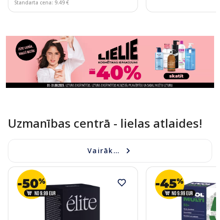
Standarta cena: 9.49 €
Page 1 of 11
Uzmanības centrā - lielas atlaides!
Vairāk...