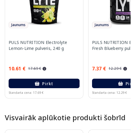
Jaunums
Jaunums
PULS NUTRITION Electrolyte
PULS NUTRITION Ele
Lemon-Lime pulveris, 240 g
Fresh Blueberry pulv
10.61 €
7.37 €
17.69 €
12.29 €
Pirkt
Pir
Standarta cena: 17.69 €
Standarta cena: 12.29 €
Page 1 of 10
Visvairāk aplūkotie produkti šobrīd