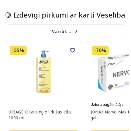
🍋 Izdevīgi pirkumi ar karti Veselība
Vairāk...
-55%
-70%
Uztura bagātinātājs
URIAGE Cleansing oil dušas eļļa,
JONAX Nervo Max ta
1000 ml
gab.