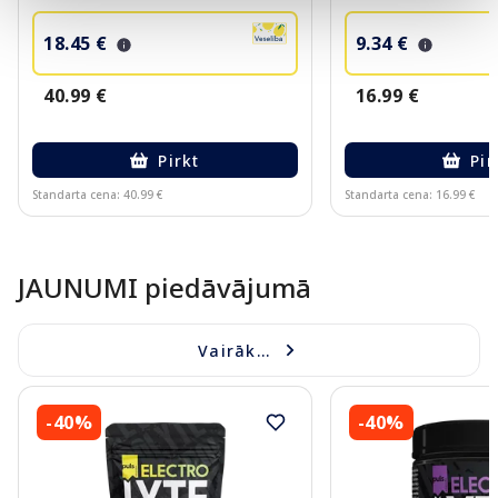
18.45 €
9.34 €
40.99 €
16.99 €
Pirkt
Pir
Standarta cena: 40.99 €
Standarta cena: 16.99 €
Page 1 of 10
JAUNUMI piedāvājumā
Vairāk...
-40%
-40%