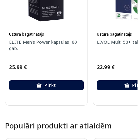
Uztura bagātinātājs
Uztura bagātinātājs
ELITE Men’s Power kapsulas, 60
LIVOL Multi 50+ tabl
gab.
25.99 €
22.99 €
Pirkt
Pir
Page 1 of 10
Populāri produkti ar atlaidēm