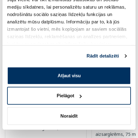
mediju sīkdatnes, lai personalizētu saturu un reklāmas,
Page 1 of 10
nodrošinātu sociālo saziņas līdzekļu funkcijas un
analizētu mūsu datplūsmu. Informāciju par to, kā jūs
Saules aizsardzībai vasarā ☀️
izmantojat šo vietni, mēs kopīgojam ar saviem sociālās
saziņas līdzekļu, reklamēšanas un analīzes partneriem,
kuri to var apvienot ar citu informāciju, ko viņiem
Vairāk...
sniedzat vai ko viņi apkopo, kad lietojat viņu
Rādīt detalizēti
pakalpojumus. Ja piekrītat šo papildu sīkdatņu
-55%
-45%
izmantošanai, lūdzu, atzīmējiet savu izvēli:
Atļaut visu
Pielāgot
Noraidīt
EUCERIN Sun Allergy Protect SPF
CERAVE Invisible Hyd
50 saules aizsargkrēms, 200 ml
Sunscreen SPF 50+ 
aizsargkrēms, 75 ml