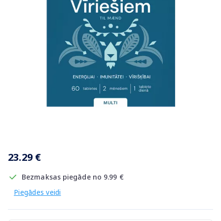
Item
1
23.29 €
of
1
Bezmaksas piegāde no 9.99 €
Piegādes veidi