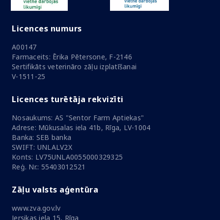
Licences numurs
A00147
Farmaceits: Ērika Pētersone, F-2146
Sertifikāts veterināro zāļu izplatīšanai
V-1511-25
Licences turētāja rekvizīti
Nosaukums: AS "Sentor Farm Aptiekas"
Adrese: Mūkusalas iela 41b, Rīga, LV-1004
Banka: SEB banka
SWIFT: UNLALV2X
Konts: LV75UNLA0055000329325
Reģ. Nr.: 55403012521
Zāļu valsts aģentūra
www.zva.gov.lv
Jersikas iela 15, Rīga