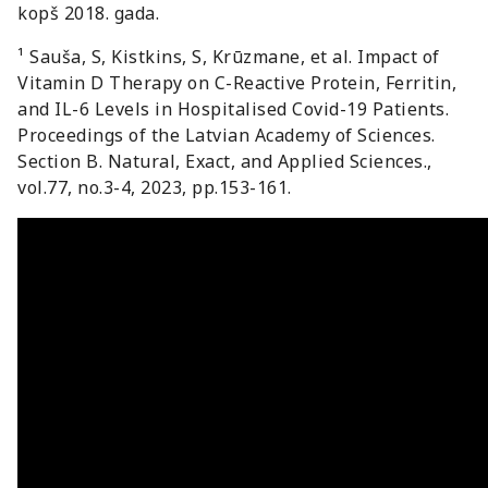
kopš 2018. gada.
¹ Sauša, S, Kistkins, S, Krūzmane, et al. Impact of
Vitamin D Therapy on C-Reactive Protein, Ferritin,
and IL-6 Levels in Hospitalised Covid-19 Patients.
Proceedings of the Latvian Academy of Sciences.
Section B. Natural, Exact, and Applied Sciences.,
vol.77, no.3-4, 2023, pp.153-161.