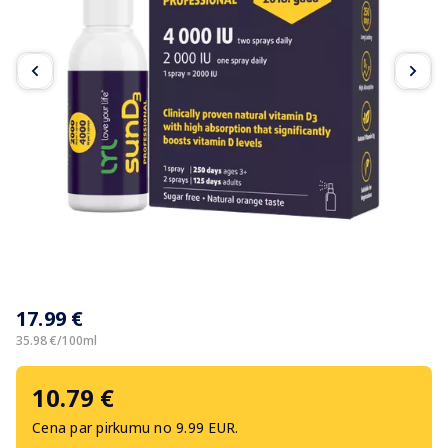
Item
1
17.99 €
of
4
35.98 €/100ml
10.79 €
Cena par pirkumu no 9.99 EUR.