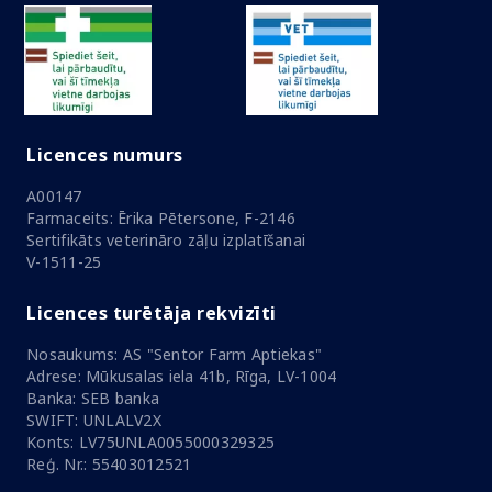
Licences numurs
A00147
Farmaceits: Ērika Pētersone, F-2146
Sertifikāts veterināro zāļu izplatīšanai
V-1511-25
Licences turētāja rekvizīti
Nosaukums: AS "Sentor Farm Aptiekas"
Adrese: Mūkusalas iela 41b, Rīga, LV-1004
Banka: SEB banka
SWIFT: UNLALV2X
Konts: LV75UNLA0055000329325
Reģ. Nr.: 55403012521