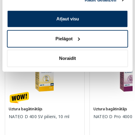
pakalpojumus. Ja piekrītat šo papildu sīkdatņu
izmantošanai, lūdzu, atzīmējiet savu izvēli:
Atļaut visu
Populārākie kategorijā
Pielāgot
-31%
Noraidīt
Uztura bagātinātājs
Uztura bagātinātājs
NATEO D 400 SV pilieni, 10 ml
NATEO D Pro 4000 IU 