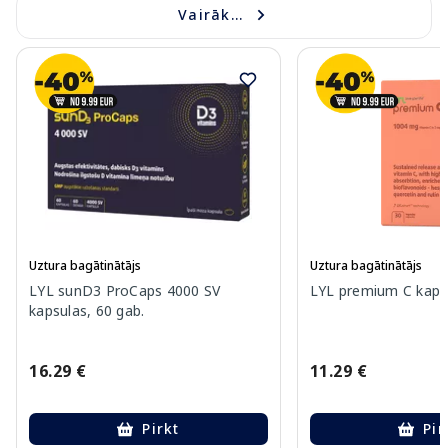
Vairāk...
Uztura bagātinātājs
Uztura bagātinātājs
LYL sunD3 ProCaps 4000 SV
LYL premium C kapsu
kapsulas, 60 gab.
16.29 €
11.29 €
Pirkt
Pir