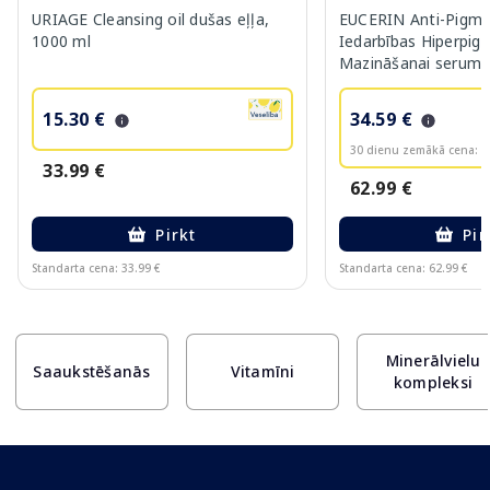
URIAGE Cleansing oil dušas eļļa,
EUCERIN Anti-Pigme
1000 ml
Iedarbības Hiperpig
Mazināšanai serums
15.30 €
34.59 €
30 dienu zemākā cena:
3
33.99 €
62.99 €
Pirkt
Pir
Standarta cena: 33.99 €
Standarta cena: 62.99 €
Page 1 of 10
Minerālvielu
Saaukstēšanās
Vitamīni
kompleksi