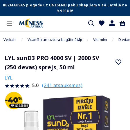
BEZMAKSAS piegāde uz UNISEND paku skapjiem visā Latvijā no
9.99EUR!
Veikals
Vitamīni un uztura bagātinātāji
Vitamīni
D vita
LYL sunD3 PRO 4000 SV | 2000 SV
(250 devas) sprejs, 50 ml
LYL
(241 atsauksmes)
5.0