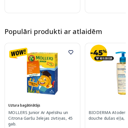
Page 1 of 10
Populāri produkti ar atlaidēm
Uztura bagātinātājs
MOLLERS Junior Ar Apelsīnu un
BIODERMA Atoderm 
Citrona Garšu želejas zivtiņas, 45
douche dušas eļļa, 
gab.