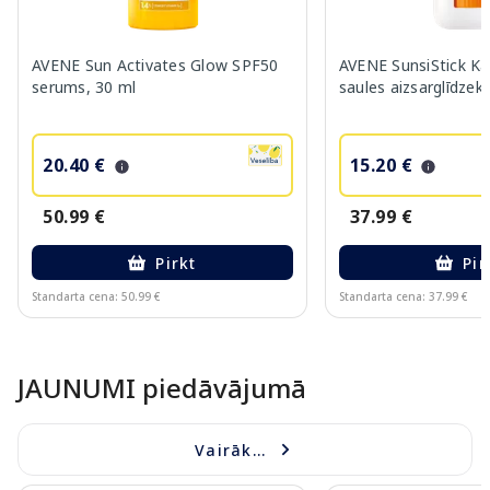
AVENE Sun Activates Glow SPF50
AVENE SunsiStick K
serums, 30 ml
saules aizsarglīdzekl
20.40 €
15.20 €
50.99 €
37.99 €
Pirkt
Pir
Standarta cena: 50.99 €
Standarta cena: 37.99 €
Page 1 of 10
JAUNUMI piedāvājumā
Vairāk...