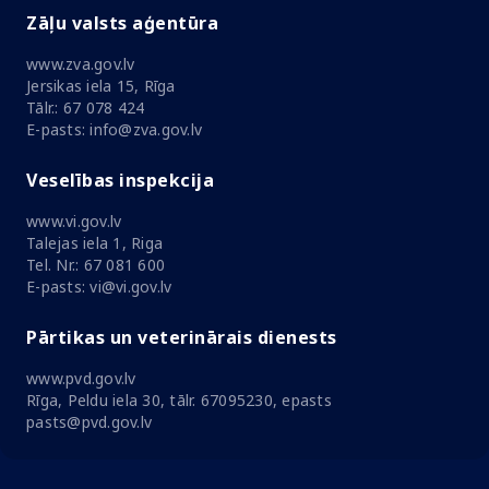
Zāļu valsts aģentūra
www.zva.gov.lv
Jersikas iela 15, Rīga
Tālr.: 67 078 424
E-pasts: info@zva.gov.lv
Veselības inspekcija
www.vi.gov.lv
Talejas iela 1, Riga
Tel. Nr.: 67 081 600
E-pasts: vi@vi.gov.lv
Pārtikas un veterinārais dienests
www.pvd.gov.lv
Rīga, Peldu iela 30, tālr. 67095230, epasts
pasts@pvd.gov.lv