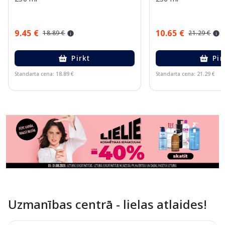
9.45 €
10.65 €
18.89 €
21.29 €
Pirkt
Pir
Standarta cena: 18.89 €
Standarta cena: 21.29 €
Page 1 of 11
Uzmanības centrā - lielas atlaides!