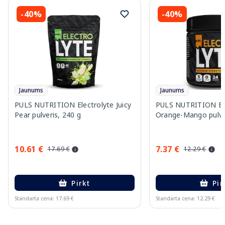
-40%
-40%
Jaunums
Jaunums
PULS NUTRITION Electrolyte Juicy
PULS NUTRITION Ele
Pear pulveris, 240 g
Orange-Mango pulver
10.61 €
7.37 €
17.69 €
12.29 €
Pirkt
Pir
Standarta cena: 17.69 €
Standarta cena: 12.29 €
Page 1 of 10