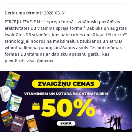
Derīguma termiņš: 2028-03-31
PIRCĒJU IZVĒLE Nr. 1 spreja formā - zinātniski pierādītas
efektivitātes D3 vitamīns spreja formā.¹ Dabisks un augstas
kvalitātes D3 vitamīns, kas pateicoties unikālajai LYLmicro™
tehnoloģijai nodrošina maksimālu uzsūkšanos un ātru D
vitamīna līmeņa paaugstināšanos asinīs. Izsmidzināmas
formas D3 vitamīns ar dabisku apelsīnu garšu, kas
piemērots visai ģimenei.