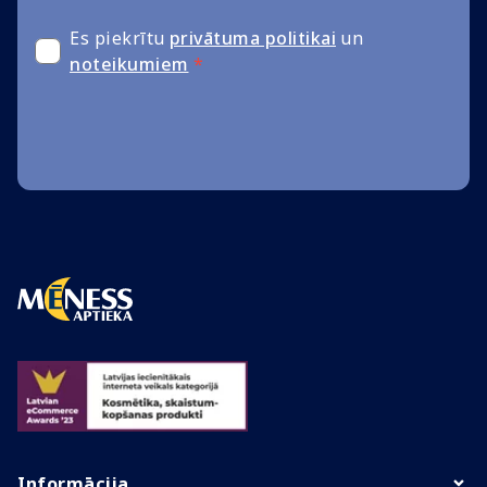
Es piekrītu
privātuma politikai
un
noteikumiem
*
Informācija