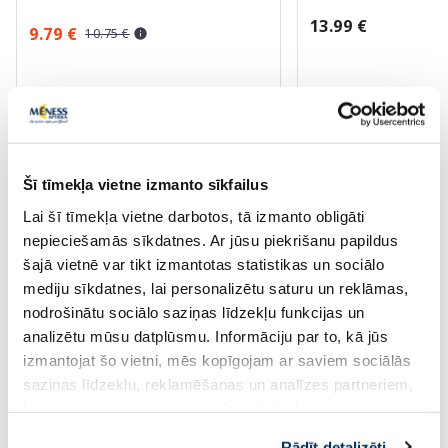
13.99 €
9.79 €
10.75 €
Pirkt
Pir
30 dienu zemākā cena:
10.75 €
(-9%)
Standarta cena: 21.49 €
Šī tīmekļa vietne izmanto sīkfailus
Page 1 of 10
Lai šī tīmekļa vietne darbotos, tā izmanto obligāti
nepieciešamās sīkdatnes. Ar jūsu piekrišanu papildus
šajā vietnē var tikt izmantotas statistikas un sociālo
mediju sīkdatnes, lai personalizētu saturu un reklāmas,
nodrošinātu sociālo saziņas līdzekļu funkcijas un
analizētu mūsu datplūsmu. Informāciju par to, kā jūs
izmantojat šo vietni, mēs kopīgojam ar saviem sociālās
saziņas līdzekļu, reklamēšanas un analīzes partneriem,
kuri to var apvienot ar citu informāciju, ko viņiem
sniedzat vai ko viņi apkopo, kad lietojat viņu
Rādīt detalizēti