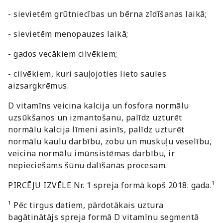
- sievietēm grūtniecības un bērna zīdīšanas laikā;
- sievietēm menopauzes laikā;
- gados vecākiem cilvēkiem;
- cilvēkiem, kuri sauļojoties lieto saules
aizsargkrēmus.
D vitamīns veicina kalcija un fosfora normālu
uzsūkšanos un izmantošanu, palīdz uzturēt
normālu kalcija līmeni asinīs, palīdz uzturēt
normālu kaulu darbību, zobu un muskuļu veselību,
veicina normālu imūnsistēmas darbību, ir
nepieciešams šūnu dalīšanās procesam.
PIRCĒJU IZVĒLE Nr. 1 spreja formā kopš 2018. gada.¹
¹ Pēc tirgus datiem, pārdotākais uztura
bagātinātājs spreja formā D vitamīnu segmentā