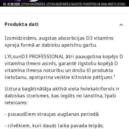
Produkta dati
Izsmidzināms, augstas absorbcijas D3 vitamīns
spreja formā ar dabisku apelsīnu garšu.
LYLsunD3 PROFESSIONAL ātri paaugstina kopējo D
vitamīna līmeni asinīs, garantē ilgstošu kopējā D
vitamīna līmeņa noturību un drošu šī produkta
lietošanu, apstiprina veiktie klīniskie pētījumi.¹
Uztura bagātinātāja aktīvā viela holekalciferols ir
dabiskas izcelsmes, kas iegūts no lanolīna, īpaši
ieteicams:
- pusaudžiem straujas augšanas periodā;
- cilvēkiem, kuri daudz laika pavada telpās;