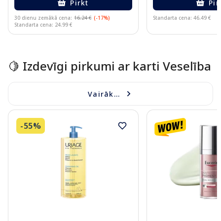
Pirkt
Pir
30 dienu zemākā cena:
16.24 €
(-17%)
Standarta cena: 46.49 €
Standarta cena: 24.99 €
Page 1 of 15
🍋 Izdevīgi pirkumi ar karti Veselība
Vairāk...
-55%