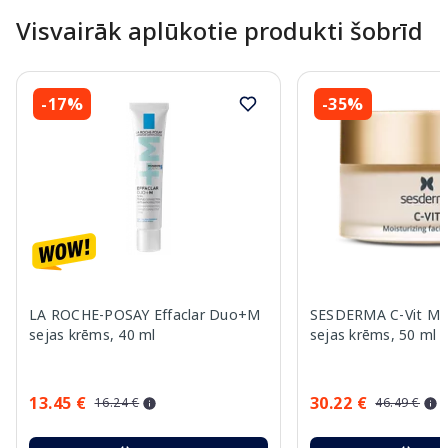
Visvairāk aplūkotie produkti šobrīd
-17%
-35%
LA ROCHE-POSAY Effaclar Duo+M
SESDERMA C-Vit Moi
sejas krēms, 40 ml
sejas krēms, 50 ml
13.45 €
30.22 €
16.24 €
46.49 €