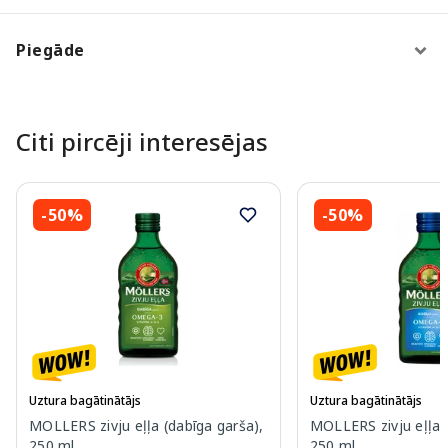
Piegāde
Citi pircēji interesējas
-50%
-50%
Uztura bagātinātājs
Uztura bagātinātājs
MOLLERS zivju eļļa (dabīga garša),
MOLLERS zivju eļļa (
250 ml
250 ml