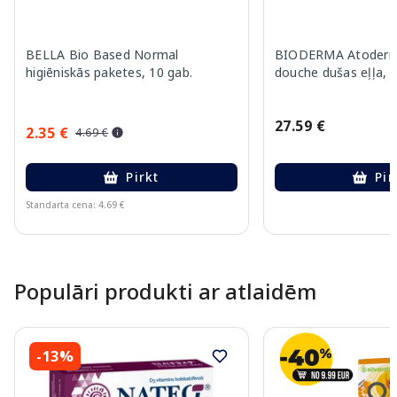
BELLA Bio Based Normal
BIODERMA Atoderm 
higiēniskās paketes, 10 gab.
douche dušas eļļa, 
27.59 €
2.35 €
4.69 €
Pirkt
Pir
Standarta cena: 4.69 €
Page 1 of 10
Populāri produkti ar atlaidēm
-13%