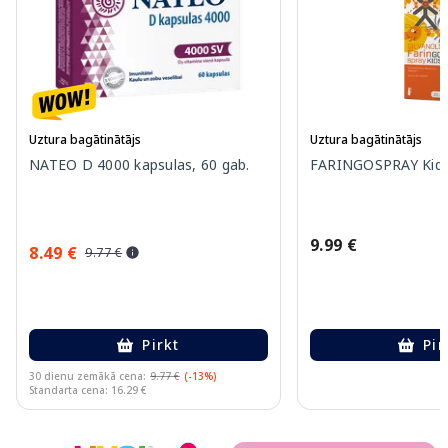
Uztura bagātinātājs
Uztura bagātinātājs
NATEO D 4000 kapsulas, 60 gab.
FARINGOSPRAY Kids 
9.99 €
8.49 €
9.77 €
Pirkt
Pir
30 dienu zemākā cena:
9.77 €
(-13%)
Standarta cena: 16.29 €
Page 1 of 10