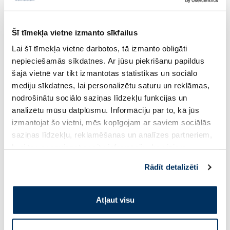
Šī tīmekļa vietne izmanto sīkfailus
Lai šī tīmekļa vietne darbotos, tā izmanto obligāti
nepieciešamās sīkdatnes. Ar jūsu piekrišanu papildus
MASMI Organic Maternity
BELLA Herbs Aloe Ve
šajā vietnē var tikt izmantotas statistikas un sociālo
higiēniskās paketes, 10 gab.
paketes, 20 gab.
mediju sīkdatnes, lai personalizētu saturu un reklāmas,
nodrošinātu sociālo saziņas līdzekļu funkcijas un
7.83 €
1.75 €
analizētu mūsu datplūsmu. Informāciju par to, kā jūs
11.19 €
2.69 €
izmantojat šo vietni, mēs kopīgojam ar saviem sociālās
saziņas līdzekļu, reklamēšanas un analīzes partneriem,
Pirkt
Pir
kuri to var apvienot ar citu informāciju, ko viņiem
sniedzat vai ko viņi apkopo, kad lietojat viņu
Standarta cena: 11.19 €
Standarta cena: 2.69 €
Rādīt detalizēti
pakalpojumus. Ja piekrītat šo papildu sīkdatņu
Page 1 of 10
izmantošanai, lūdzu, atzīmējiet savu izvēli:
Atļaut visu
Saules aizsardzībai vasarā ☀️