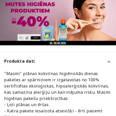
Produkta dati
"Masmi" plānas kokvilnas higiēniskās dienas
paketes ar spārniņiem ir izgatavotas no 100%
sertificētas ekoloģiskas, hipoalerģiskās kokvilnas,
kas samazina alerģiju un kairinājuma risku. Masmi
higiēnas pakešu priekšrocības:
- Ļoti plānas un ērtas.
- Katra pakete iesaiņota atsevišķi - ērti paņemt