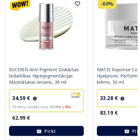
-60%
EUCERIN Anti-Pigment Divkāršas
MATIS Reponse Corr
Iedarbības Hiperpigmentācijas
Hyaluronic Performa
Mazināšanai serums, 30 ml
krēms, 50 ml
34.59 €
33.28 €
30 dienu zemākā cena:
37.79 €
(-8%)
83.19 €
62.99 €
Pirkt
Pir