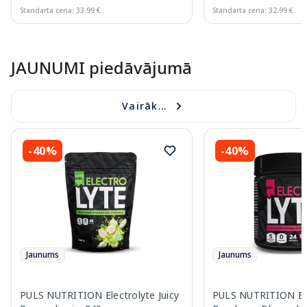
Standarta cena: 33.99 €
Standarta cena: 32.99 €
Page 1 of 10
JAUNUMI piedāvājumā
Vairāk...
-40%
-40%
Jaunums
Jaunums
PULS NUTRITION Electrolyte Juicy
PULS NUTRITION Ele