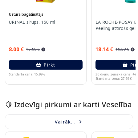
Uztura bagātinātājs
URINAL sīrups, 150 ml
LA ROCHE-POSAY Eff
Peeling attīrošs gel
8.00 €
18.14 €
15.99 €
19.59 €
Pirkt
Pir
Standarta cena: 15.99 €
30 dienu zemākā cena:
19.
Standarta cena: 27.99 €
Page 1 of 15
🍋 Izdevīgi pirkumi ar karti Veselība
Vairāk...