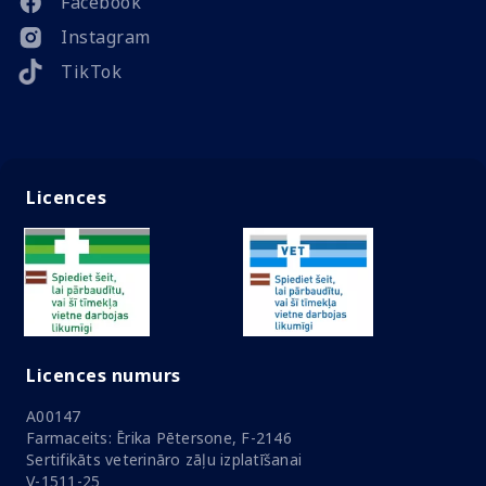
Facebook
Instagram
TikTok
Licences
Licences numurs
A00147
Farmaceits: Ērika Pētersone, F-2146
Sertifikāts veterināro zāļu izplatīšanai
V-1511-25