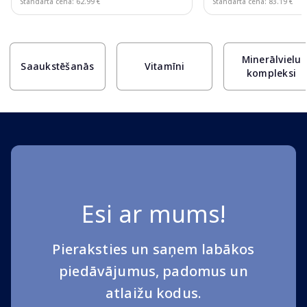
Standarta cena: 62.99 €
Standarta cena: 83.19 €
Page 1 of 10
Minerālvielu
Saaukstēšanās
Vitamīni
kompleksi
Esi ar mums!
Pieraksties un saņem labākos
piedāvājumus, padomus un
atlaižu kodus.