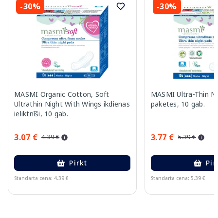
-30%
-30%
MASMI Organic Cotton, Soft
MASMI Ultra-Thin Ni
Ultrathin Night With Wings ikdienas
paketes, 10 gab.
ieliktnīši, 10 gab.
3.07 €
3.77 €
4.39 €
5.39 €
Pirkt
Pir
Standarta cena: 4.39 €
Standarta cena: 5.39 €
Page 1 of 11