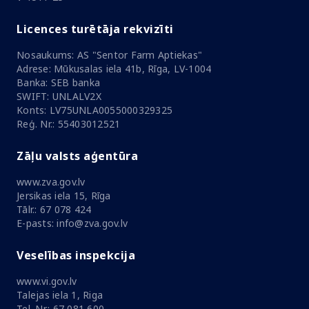
Licences turētāja rekvizīti
Nosaukums: AS "Sentor Farm Aptiekas"
Adrese: Mūkusalas iela 41b, Rīga, LV-1004
Banka: SEB banka
SWIFT: UNLALV2X
Konts: LV75UNLA0055000329325
Reģ. Nr.: 55403012521
Zāļu valsts aģentūra
www.zva.gov.lv
Jersikas iela 15, Rīga
Tālr.: 67 078 424
E-pasts: info@zva.gov.lv
Veselības inspekcija
www.vi.gov.lv
Talejas iela 1, Riga
Tel. Nr.: 67 081 600