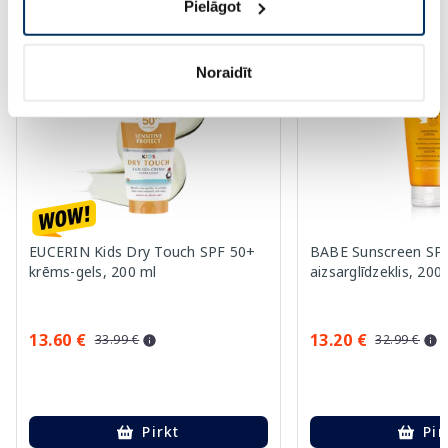
Vairāk...
Pielāgot
-60%
-60%
Noraidīt
EUCERIN Kids Dry Touch SPF 50+
BABE Sunscreen SPF
krēms-gels, 200 ml
aizsarglīdzeklis, 200
13.60 €
13.20 €
33.99 €
32.99 €
Pirkt
Pir