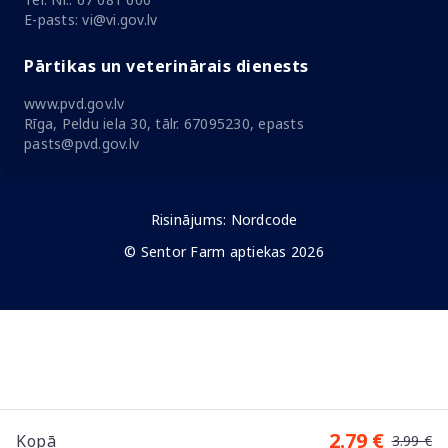
E-pasts: vi@vi.gov.lv
Pārtikas un veterinārais dienests
www.pvd.gov.lv
Rīga, Peldu iela 30, tālr. 67095230, epasts
pasts@pvd.gov.lv
Risinājums:
Nordcode
© Sentor Farm aptiekas 2026
2.79 €
Kopā
3.99 €