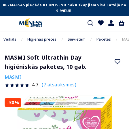
BEZMAKSAS piegāde uz UNISEND paku skapjiem visā Latvijā no
9.99EUR!
Veikals
Higiēnas preces
Sievietēm
Paketes
MAS
MASMI Soft Ultrathin Day
higiēniskās paketes, 10 gab.
MASMI
(7 atsauksmes)
4.7
-30%