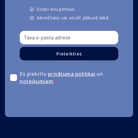
Uzzini visu pirmais.
Abonēšanu var atcelt jebkurā laikā
Pieteikties
Es piekrītu
privātuma politikai
un
noteikumiem
*