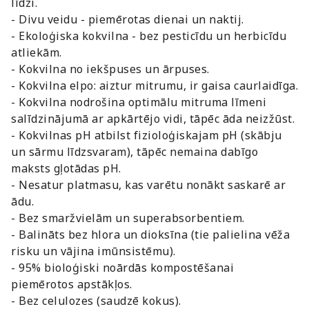
līdzi.
- Divu veidu - piemērotas dienai un naktij.
- Ekoloģiska kokvilna - bez pesticīdu un herbicīdu
atliekām.
- Kokvilna no iekšpuses un ārpuses.
- Kokvilna elpo: aiztur mitrumu, ir gaisa caurlaidīga.
- Kokvilna nodrošina optimālu mitruma līmeni
salīdzinājumā ar apkārtējo vidi, tāpēc āda neizžūst.
- Kokvilnas pH atbilst fizioloģiskajam pH (skābju
un sārmu līdzsvaram), tāpēc nemaina dabīgo
maksts gļotādas pH.
- Nesatur platmasu, kas varētu nonākt saskarē ar
ādu.
- Bez smaržvielām un superabsorbentiem.
- Balināts bez hlora un dioksīna (tie palielina vēža
risku un vājina imūnsistēmu).
- 95% bioloģiski noārdās kompostēšanai
piemērotos apstākļos.
- Bez celulozes (saudzē kokus).