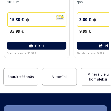
1000 ml
gab.
15.30 €
3.00 €
33.99 €
9.99 €
Pirkt
Pir
Standarta cena: 33.99 €
Standarta cena: 9.99 €
Page 1 of 10
Minerālvielu
Saaukstēšanās
Vitamīni
kompleksi