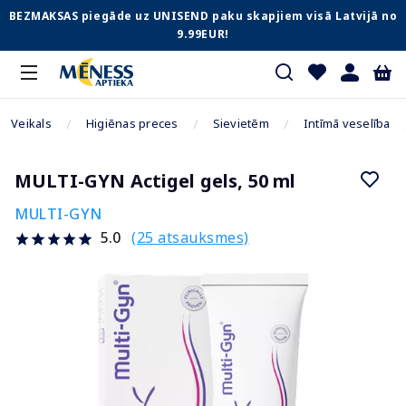
BEZMAKSAS piegāde uz UNISEND paku skapjiem visā Latvijā no
9.99EUR!
Veikals
Higiēnas preces
Sievietēm
Intīmā veselība
MULTI-GYN Actigel gels, 50 ml
MULTI-GYN
(25 atsauksmes)
5.0