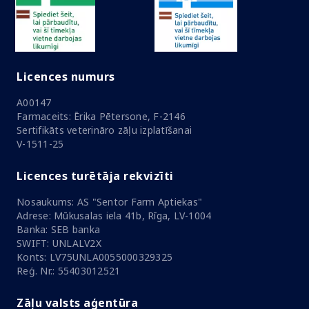
Licences numurs
A00147
Farmaceits: Ērika Pētersone, F-2146
Sertifikāts veterināro zāļu izplatīšanai
V-1511-25
Licences turētāja rekvizīti
Nosaukums: AS "Sentor Farm Aptiekas"
Adrese: Mūkusalas iela 41b, Rīga, LV-1004
Banka: SEB banka
SWIFT: UNLALV2X
Konts: LV75UNLA0055000329325
Reģ. Nr.: 55403012521
Zāļu valsts aģentūra