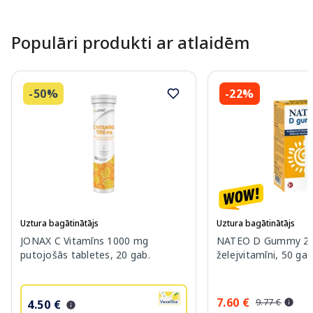
Page 1 of 10
Populāri produkti ar atlaidēm
-50%
-22%
Uztura bagātinātājs
Uztura bagātinātājs
JONAX C Vitamīns 1000 mg
NATEO D Gummy 20
putojošās tabletes, 20 gab.
želejvitamīni, 50 gab
7.60 €
9.77 €
4.50 €