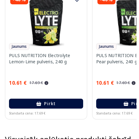
Jaunums
Jaunums
PULS NUTRITION Electrolyte
PULS NUTRITION Elec
Lemon-Lime pulveris, 240 g
Pear pulveris, 240 g
10.61 €
10.61 €
17.69 €
17.69 €
Pirkt
Pir
Standarta cena: 17.69 €
Standarta cena: 17.69 €
Page 1 of 10