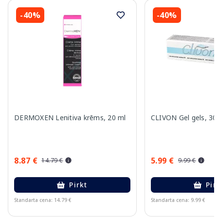
-40%
-40%
DERMOXEN Lenitiva krēms, 20 ml
CLIVON Gel gels, 30
8.87 €
5.99 €
14.79 €
9.99 €
Pirkt
Pir
Standarta cena: 14.79 €
Standarta cena: 9.99 €