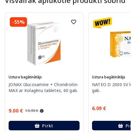
Visvairāk aplūkotie produkti šobrīd
-55%
Uztura bagātinātājs
Uztura bagātinātājs
JONAX Glucosamine + Chondroitin
NATEO D 2000 SV ka
MAX ar Kolagēnu tabletes, 60 gab.
gab.
6.09 €
9.00 €
19.99 €
Pirkt
Pir