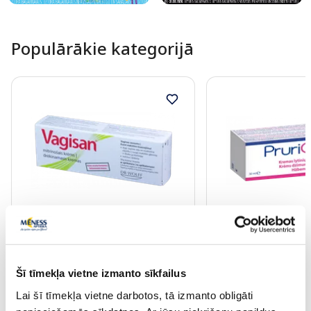
Populārākie kategorijā
VAGISAN mitrinošs krēms, 50 g
PRURIGYNE pH 5.5 k
zonai, 30 ml
Šī tīmekļa vietne izmanto sīkfailus
19.89 €
17.19 €
Lai šī tīmekļa vietne darbotos, tā izmanto obligāti