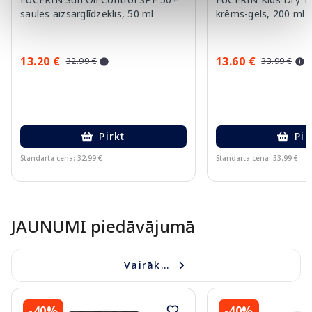
saules aizsarglīdzeklis, 50 ml
krēms-gels, 200 ml
13.20 €
13.60 €
32.99 €
33.99 €
Pirkt
Pir
Standarta cena: 32.99 €
Standarta cena: 33.99 €
Page 1 of 10
JAUNUMI piedāvājumā
Vairāk...
-40%
-40%