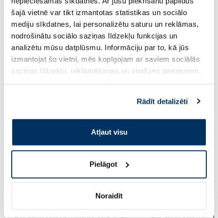
nepieciešamās sīkdatnes. Ar jūsu piekrišanu papildus
šajā vietnē var tikt izmantotas statistikas un sociālo
Pirkt
Pir
mediju sīkdatnes, lai personalizētu saturu un reklāmas,
nodrošinātu sociālo saziņas līdzekļu funkcijas un
Page 1 of 8
analizētu mūsu datplūsmu. Informāciju par to, kā jūs
izmantojat šo vietni, mēs kopīgojam ar saviem sociālās
Saules aizsardzībai vasarā ☀️
saziņas līdzekļu, reklamēšanas un analīzes partneriem,
kuri to var apvienot ar citu informāciju, ko viņiem
sniedzat vai ko viņi apkopo, kad lietojat viņu
Vairāk...
Rādīt detalizēti
pakalpojumus. Ja piekrītat šo papildu sīkdatņu
izmantošanai, lūdzu, atzīmējiet savu izvēli:
-60%
-60%
Atļaut visu
Pielāgot
Noraidīt
EUCERIN Sun Oil Control SPF 50+
EUCERIN Kids Dry T