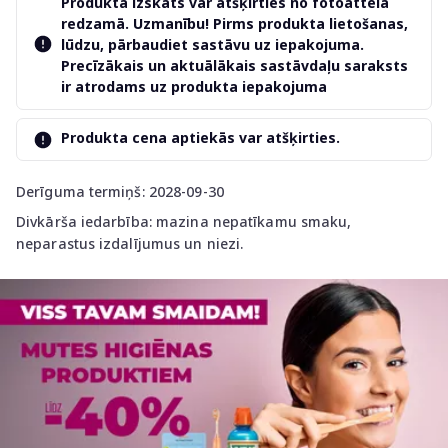
Produkta izskats var atšķirties no fotoattēlā
redzamā. Uzmanību! Pirms produkta lietošanas,
lūdzu, pārbaudiet sastāvu uz iepakojuma.
Precīzākais un aktuālākais sastāvdaļu saraksts
ir atrodams uz produkta iepakojuma
Produkta cena aptiekās var atšķirties.
Derīguma termiņš: 2028-09-30
Divkārša iedarbība: mazina nepatīkamu smaku,
neparastus izdalījumus un niezi.