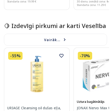
Standarta cena: 19.99 €
30 dienu zemākā cena:
5.6
Standarta cena: 11.29 €
Page 1 of 15
🍋 Izdevīgi pirkumi ar karti Veselība
Vairāk...
-55%
-70%
Uztura bagātinātājs
URIAGE Cleansing oil dušas eļļa,
JONAX Nervo Max ta