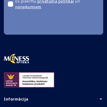
Es piekrītu
privātuma politikai
un
noteikumiem
*
Informācija