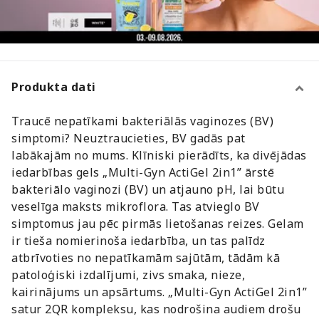
Produkta dati
Traucē nepatīkami bakteriālās vaginozes (BV)
simptomi? Neuztraucieties, BV gadās pat
labākajām no mums. Klīniski pierādīts, ka divējādas
iedarbības gels „Multi-Gyn ActiGel 2in1” ārstē
bakteriālo vaginozi (BV) un atjauno pH, lai būtu
veselīga maksts mikroflora. Tas atvieglo BV
simptomus jau pēc pirmās lietošanas reizes. Gelam
ir tieša nomierinoša iedarbība, un tas palīdz
atbrīvoties no nepatīkamām sajūtām, tādām kā
patoloģiski izdalījumi, zivs smaka, nieze,
kairinājums un apsārtums. „Multi-Gyn ActiGel 2in1”
satur 2QR kompleksu, kas nodrošina audiem drošu