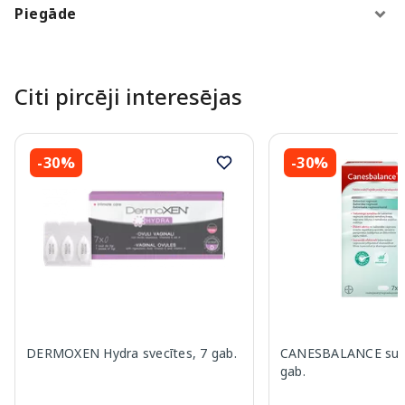
Piegāde
Citi pircēji interesējas
-30%
-30%
DERMOXEN Hydra svecītes, 7 gab.
CANESBALANCE supoz
gab.