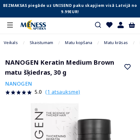
BEZMAKSAS piegāde uz UNISEND paku skapjiem visā Latvijā no
9.99EUR!
Veikals
Skaistumam
Matu kopšana
Matu krāsas
NANOGEN Keratin Medium Brown
matu šķiedras, 30 g
NANOGEN
(1 atsauksme)
5.0