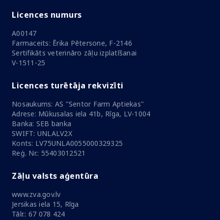
Licences numurs
A00147
Farmaceits: Ērika Pētersone, F-2146
Sertifikāts veterināro zāļu izplatīšanai
V-1511-25
Licences turētāja rekvizīti
Nosaukums: AS "Sentor Farm Aptiekas"
Adrese: Mūkusalas iela 41b, Rīga, LV-1004
Banka: SEB banka
SWIFT: UNLALV2X
Konts: LV75UNLA0055000329325
Reģ. Nr.: 55403012521
Zāļu valsts aģentūra
www.zva.gov.lv
Jersikas iela 15, Rīga
Tālr.: 67 078 424