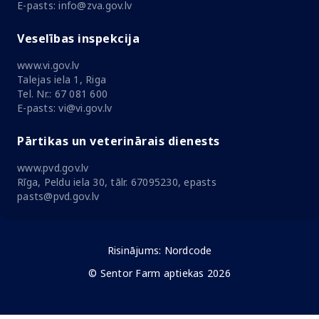
E-pasts: info@zva.gov.lv
Veselības inspekcija
www.vi.gov.lv
Talejas iela 1, Riga
Tel. Nr.: 67 081 600
E-pasts: vi@vi.gov.lv
Pārtikas un veterinārais dienests
www.pvd.gov.lv
Rīga, Peldu iela 30, tālr. 67095230, epasts
pasts@pvd.gov.lv
Risinājums:
Nordcode
© Sentor Farm aptiekas 2026