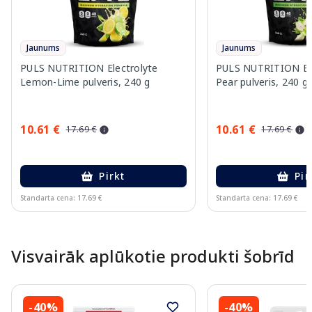
Jaunums
Jaunums
PULS NUTRITION Electrolyte
PULS NUTRITION Elec
Lemon-Lime pulveris, 240 g
Pear pulveris, 240 g
10.61 €
10.61 €
17.69 €
17.69 €
Pirkt
Pir
Standarta cena: 17.69 €
Standarta cena: 17.69 €
Page 1 of 10
Visvairāk aplūkotie produkti šobrīd
-40%
-40%