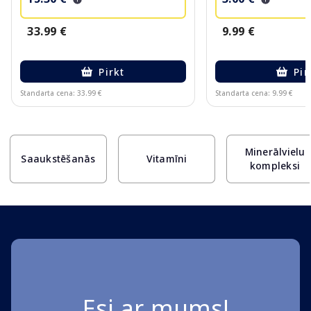
33.99 €
9.99 €
Pirkt
Pir
Standarta cena: 33.99 €
Standarta cena: 9.99 €
Page 1 of 10
Minerālvielu
Saaukstēšanās
Vitamīni
kompleksi
Esi ar mums!