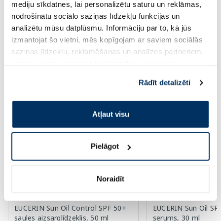
Pirkt
Pir
mediju sīkdatnes, lai personalizētu saturu un reklāmas,
nodrošinātu sociālo saziņas līdzekļu funkcijas un
Standarta cena: 28.59 €
Standarta cena: 28.59 €
analizētu mūsu datplūsmu. Informāciju par to, kā jūs
Page 1 of 10
izmantojat šo vietni, mēs kopīgojam ar saviem sociālās
saziņas līdzekļu, reklamēšanas un analīzes partneriem,
Saules aizsardzībai vasarā ☀️
kuri to var apvienot ar citu informāciju, ko viņiem
sniedzat vai ko viņi apkopo, kad lietojat viņu
Rādīt detalizēti
Vairāk...
pakalpojumus. Ja piekrītat šo papildu sīkdatņu
izmantošanai, lūdzu, atzīmējiet savu izvēli:
Atļaut visu
-60%
-55%
Pielāgot
Noraidīt
EUCERIN Sun Oil Control SPF 50+
EUCERIN Sun Oil SP
saules aizsarglīdzeklis, 50 ml
serums, 30 ml