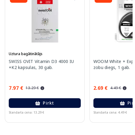
Uztura bagātinātājs
SWISS OVIT Vitamin D3 4000 IU
WOOM White + Exp
+K2 kapsulas, 30 gab.
zobu diegs, 1 gab.
7.97 €
2.69 €
13.29 €
4.49 €
Pirkt
Pir
Standarta cena: 13.29 €
Standarta cena: 4.49 €
Page 1 of 15