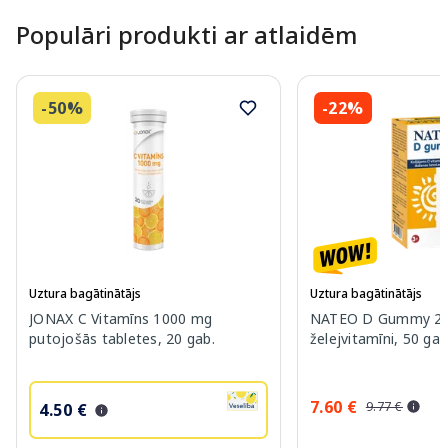
Populāri produkti ar atlaidēm
-50%
-22%
Uztura bagātinātājs
Uztura bagātinātājs
JONAX C Vitamīns 1000 mg
NATEO D Gummy 20
putojošās tabletes, 20 gab.
želejvitamīni, 50 gab
7.60 €
9.77 €
4.50 €