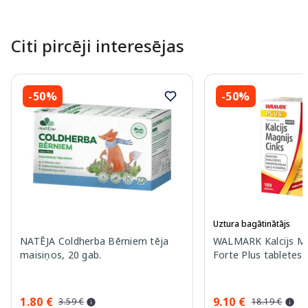
Citi pircēji interesējas
-50%
-50%
Uztura bagātinātājs
NATĒJA Coldherba Bērniem tēja
WALMARK Kalcijs Ma
maisiņos, 20 gab.
Forte Plus tabletes,
1.80 €
9.10 €
3.59 €
18.19 €