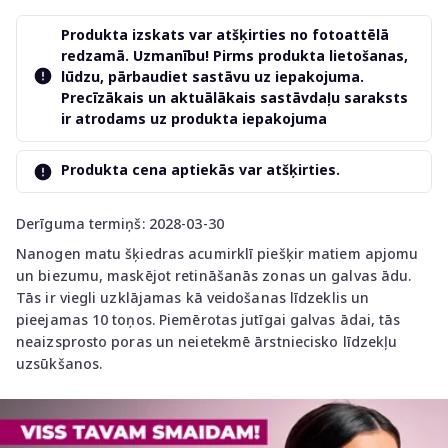
Produkta izskats var atšķirties no fotoattēlā
redzamā. Uzmanību! Pirms produkta lietošanas,
lūdzu, pārbaudiet sastāvu uz iepakojuma.
Precīzākais un aktuālākais sastāvdaļu saraksts
ir atrodams uz produkta iepakojuma
Produkta cena aptiekās var atšķirties.
Derīguma termiņš: 2028-03-30
Nanogen matu šķiedras acumirklī piešķir matiem apjomu
un biezumu, maskējot retināšanās zonas un galvas ādu.
Tās ir viegli uzklājamas kā veidošanas līdzeklis un
pieejamas 10 toņos. Piemērotas jutīgai galvas ādai, tās
neaizsprosto poras un neietekmē ārstniecisko līdzekļu
uzsūkšanos.