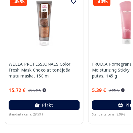
-45%
-40%
WELLA PROFESSIONALS Color
FRUDIA Pomegranat
Fresh Mask Chocolat tonējoša
Moisturizing Sticky 
matu maska, 150 ml
putas, 145 g
15.72 €
5.39 €
28.59 €
8.99 €
Pirkt
Pir
Standarta cena: 28.59 €
Standarta cena: 8.99 €
Page 1 of 10