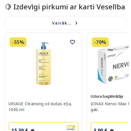
🍋 Izdevīgi pirkumi ar karti Veselība
Vairāk...
-55%
-70%
Uztura bagātinātājs
URIAGE Cleansing oil dušas eļļa,
JONAX Nervo Max ta
1000 ml
gab.
15.30 €
3.00 €