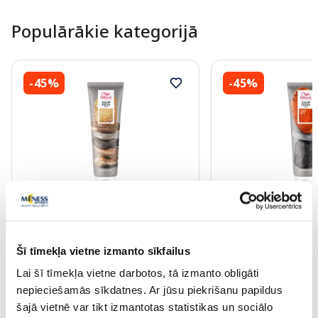
Populārākie kategorijā
-45%
-45%
WELLA PROFESSIONALS Color
WELLA PROFESSION
Fresh Mask Golden Gloss tonējoša
Fresh Mask Copper 
matu maska, 150 ml
maska, 150 ml
Šī tīmekļa vietne izmanto sīkfailus
15.72 €
15.72 €
Lai šī tīmekļa vietne darbotos, tā izmanto obligāti
28.59 €
28.59 €
nepieciešamās sīkdatnes. Ar jūsu piekrišanu papildus
šajā vietnē var tikt izmantotas statistikas un sociālo