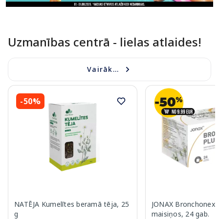
Uzmanības centrā - lielas atlaides!
Vairāk...
-50%
NATĒJA Kumelītes beramā tēja, 25
JONAX Bronchonex P
g
maisiņos, 24 gab.