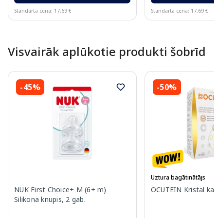
Standarta cena: 17.69 €
Standarta cena: 17.69 €
Page 1 of 10
Visvairāk aplūkotie produkti šobrīd
-45%
-50%
Uztura bagātinātājs
NUK First Choice+ M (6+ m)
OCUTEIN Kristal kap
Silikona knupis, 2 gab.