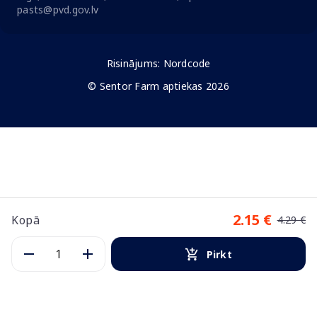
pasts@pvd.gov.lv
Risinājums:
Nordcode
© Sentor Farm aptiekas 2026
2.15 €
Kopā
4.29 €
Pirkt