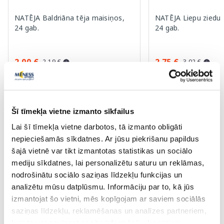
NATĒJA Baldriāna tēja maisiņos,
NATĒJA Liepu ziedu 
24 gab.
24 gab.
2.00 €
2.75 €
2.19 €
3.02 €
Pirkt
Pir
30 dienu zemākā cena:
2.19 €
(-9%)
30 dienu zemākā cena:
3.0
Šī tīmekļa vietne izmanto sīkfailus
Standarta cena: 3.99 €
Standarta cena: 5.49 €
Page 1 of 10
Lai šī tīmekļa vietne darbotos, tā izmanto obligāti
nepieciešamās sīkdatnes. Ar jūsu piekrišanu papildus
Saules aizsardzībai vasarā ☀️
šajā vietnē var tikt izmantotas statistikas un sociālo
mediju sīkdatnes, lai personalizētu saturu un reklāmas,
nodrošinātu sociālo saziņas līdzekļu funkcijas un
Vairāk...
analizētu mūsu datplūsmu. Informāciju par to, kā jūs
izmantojat šo vietni, mēs kopīgojam ar saviem sociālās
saziņas līdzekļu, reklamēšanas un analīzes partneriem,
-60%
-60%
kuri to var apvienot ar citu informāciju, ko viņiem