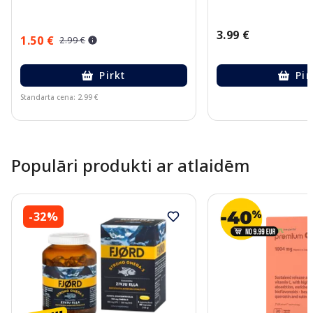
3.99 €
1.50 €
2.99 €
Pirkt
Pir
Standarta cena: 2.99 €
Page 1 of 10
Populāri produkti ar atlaidēm
-32%