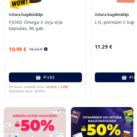
Uztura bagātinātājs
Uztura bagātinātājs
FJORD Omega-3 zivju eļļa
LYL premium C kapsu
kapsulas, 80 gab.
11.29 €
10.99 €
16.22 €
Pirkt
Pir
30 dienu zemākā cena:
16.22 €
(-32%)
Standarta cena: 29.49 €
Page 1 of 10