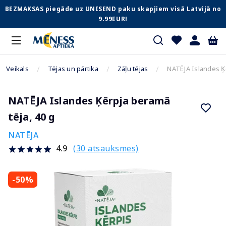
BEZMAKSAS piegāde uz UNISEND paku skapjiem visā Latvijā no
9.99EUR!
Veikals
Tējas un pārtika
Zāļu tējas
NATĒJA Islandes Ķē
NATĒJA Islandes Ķērpja beramā
tēja, 40 g
NATĒJA
(30 atsauksmes)
4.9
-50%