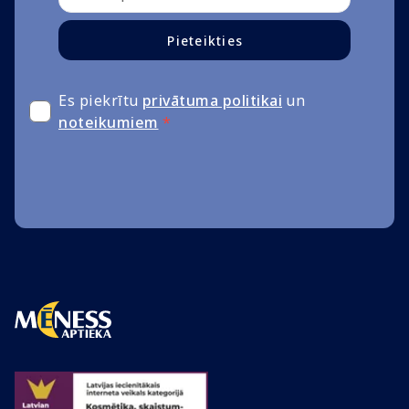
Pieteikties
Es piekrītu
privātuma politikai
un
noteikumiem
*