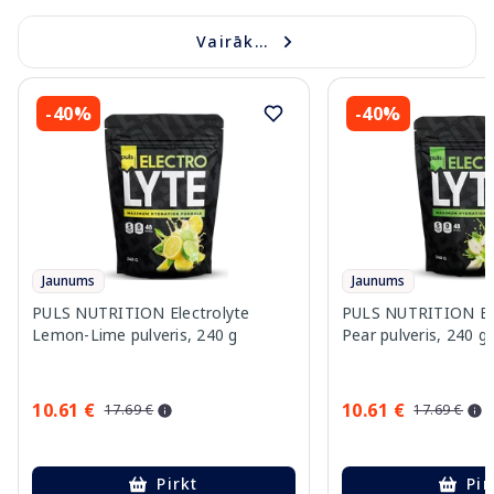
Vairāk...
-40%
-40%
Jaunums
Jaunums
PULS NUTRITION Electrolyte
PULS NUTRITION Elec
Lemon-Lime pulveris, 240 g
Pear pulveris, 240 g
10.61 €
10.61 €
17.69 €
17.69 €
Pirkt
Pir