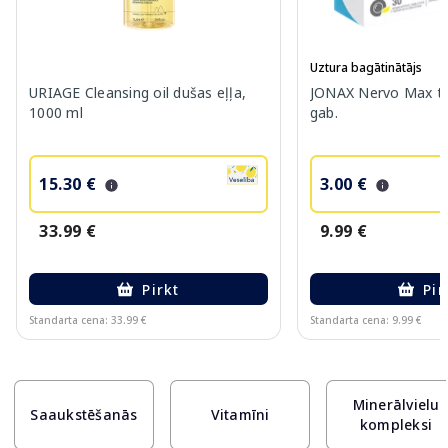
Uztura bagātinātājs
URIAGE Cleansing oil dušas eļļa,
JONAX Nervo Max ta
1000 ml
gab.
15.30 €
3.00 €
33.99 €
9.99 €
Pirkt
Pir
Standarta cena: 33.99 €
Standarta cena: 9.99 €
Page 1 of 10
Minerālvielu
Saaukstēšanās
Vitamīni
kompleksi