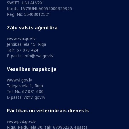
SWIFT: UNLALV2X
Konts: LV75UNLA0055000329325
Reģ. Nr.: 55403012521
Zāļu valsts aģentūra
www.zva.gov.lv
Jersikas iela 15, Rīga
Tālr.: 67 078 424
E-pasts: info@zva.gov.lv
Veselības inspekcija
www.vi.gov.lv
Talejas iela 1, Riga
Tel. Nr.: 67 081 600
E-pasts: vi@vi.gov.lv
Pārtikas un veterinārais dienests
www.pvd.gov.lv
Rīga, Peldu iela 30, tālr. 67095230, epasts