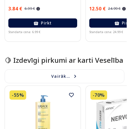
3.84 €
12.50 €
6.99 €
24.99 €
Pirkt
Pir
Standarta cena: 6.99 €
Standarta cena: 24.99 €
Page 1 of 15
🍋 Izdevīgi pirkumi ar karti Veselība
Vairāk...
-55%
-70%