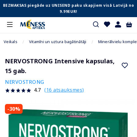
BEZMAKSAS piegāde uz UNISEND paku skapjiem visā Latvijā no
9.99EUR!
Veikals
Vitamīni un uztura bagātinātāji
Minerālvielu komple
NERVOSTRONG Intensive kapsulas,
15 gab.
NERVOSTRONG
(16 atsauksmes)
4.7
-30%