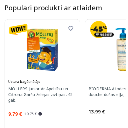
Populāri produkti ar atlaidēm
Uztura bagātinātājs
MOLLERS Junior Ar Apelsīnu un
BIODERMA Atoderm 
Citrona Garšu želejas zivtiņas, 45
douche dušas eļļa, 
gab.
13.99 €
9.79 €
10.75 €