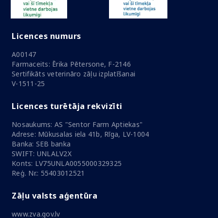
Licences numurs
A00147
Farmaceits: Ērika Pētersone, F-2146
Sertifikāts veterināro zāļu izplatīšanai
V-1511-25
Licences turētāja rekvizīti
Nosaukums: AS "Sentor Farm Aptiekas"
Adrese: Mūkusalas iela 41b, Rīga, LV-1004
Banka: SEB banka
SWIFT: UNLALV2X
Konts: LV75UNLA0055000329325
Reģ. Nr.: 55403012521
Zāļu valsts aģentūra
www.zva.gov.lv