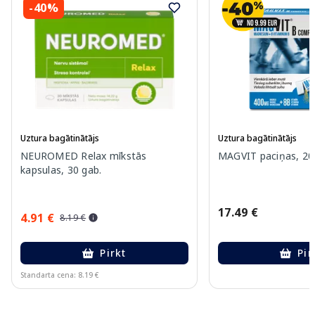
-40%
Uztura bagātinātājs
Uztura bagātinātājs
NEUROMED Relax mīkstās
MAGVIT paciņas, 20
kapsulas, 30 gab.
17.49 €
4.91 €
8.19 €
Pirkt
Pir
Standarta cena: 8.19 €
Page 1 of 10