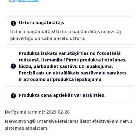
Uztura bagātinātājs
Uztura bagātinātājs! Uztura bagātinātājs neaizstāj
pilnvērtīgu un sabalansētu uzturu.
Produkta izskats var atšķirties no fotoattēlā
redzamā. Uzmanību! Pirms produkta lietošanas,
lūdzu, pārbaudiet sastāvu uz iepakojuma.
Precīzākais un aktuālākais sastāvdaļu saraksts
ir atrodams uz produkta iepakojuma
Produkta cena aptiekās var atšķirties.
Derīguma termiņš: 2029-02-28
Nervostrong® Intensive ieteicams lietot efektīvākam nervu
sistēmas atbalstam.