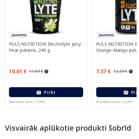
Jaunums
Jaunums
PULS NUTRITION Electrolyte Juicy
PULS NUTRITION Ele
Pear pulveris, 240 g
Orange-Mango pulver
10.61 €
7.37 €
17.69 €
12.29 €
Pirkt
Pir
Standarta cena: 17.69 €
Standarta cena: 12.29 €
Page 1 of 10
Visvairāk aplūkotie produkti šobrīd