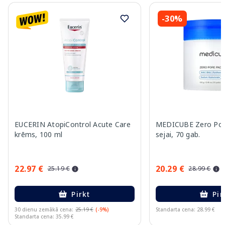
-30%
EUCERIN AtopiControl Acute Care
MEDICUBE Zero Pore
krēms, 100 ml
sejai, 70 gab.
22.97 €
20.29 €
25.19 €
28.99 €
Pirkt
Pir
30 dienu zemākā cena:
25.19 €
(-9%)
Standarta cena: 28.99 €
Standarta cena: 35.99 €