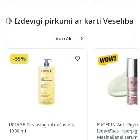
Page 1 of 15
🍋 Izdevīgi pirkumi ar karti Veselība
Vairāk...
-55%
URIAGE Cleansing oil dušas eļļa,
EUCERIN Anti-Pigme
1000 ml
Iedarbības Hiperpig
Mazināšanai serums