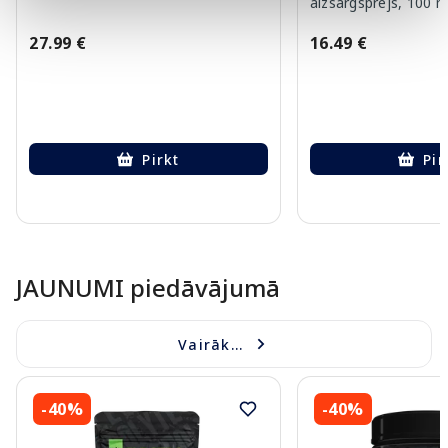
aizsargsprejs, 100 m
27.99 €
16.49 €
Pirkt
Pir
Page 1 of 10
JAUNUMI piedāvājumā
Vairāk...
-40%
-40%