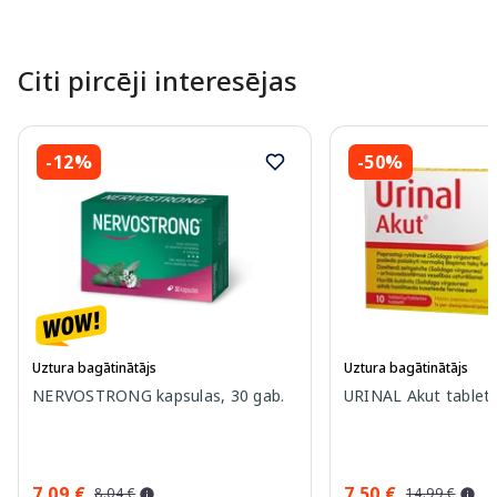
Citi pircēji interesējas
-12%
-50%
Uztura bagātinātājs
Uztura bagātinātājs
NERVOSTRONG kapsulas, 30 gab.
URINAL Akut tablete
7.09 €
7.50 €
8.04 €
14.99 €