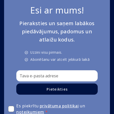
Esi ar mums!
Pieraksties un saņem labākos
piedāvājumus, padomus un
atlaižu kodus.
Uzzini visu pirmais.
Abonēšanu var atcelt jebkurā laikā
Pieteikties
Es piekrītu
privātuma politikai
un
noteikumiem
*