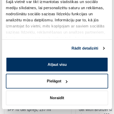
šajā vietnē var tikt izmantotas statistikas un sociālo
mediju sīkdatnes, lai personalizētu saturu un reklāmas,
Page 1 of 10
nodrošinātu sociālo saziņas līdzekļu funkcijas un
analizētu mūsu datplūsmu. Informāciju par to, kā jūs
Saules aizsardzībai vasarā ☀️
izmantojat šo vietni, mēs kopīgojam ar saviem sociālās
saziņas līdzekļu, reklamēšanas un analīzes partneriem,
kuri to var apvienot ar citu informāciju, ko viņiem
Vairāk...
sniedzat vai ko viņi apkopo, kad lietojat viņu
Rādīt detalizēti
pakalpojumus. Ja piekrītat šo papildu sīkdatņu
izmantošanai, lūdzu, atzīmējiet savu izvēli:
Atļaut visu
Pielāgot
Noraidīt
AUSTRALIAN GOLD With Bronzer
AUSTRALIAN GOLD 
SPF 10 Gel sprejs, 237 ml
Gel With Bronzer sa