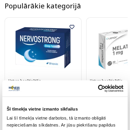
Populārākie kategorijā
Uztura bagātinātājs
Uztura bagātinātājs
NERVOSTRONG Sleep Formula
JONAX Melatonīns 1
kapsulas, 30 gab.
30 gab.
Šī tīmekļa vietne izmanto sīkfailus
12.49 €
7.99 €
Lai šī tīmekļa vietne darbotos, tā izmanto obligāti
nepieciešamās sīkdatnes. Ar jūsu piekrišanu papildus
Pirkt
Pir