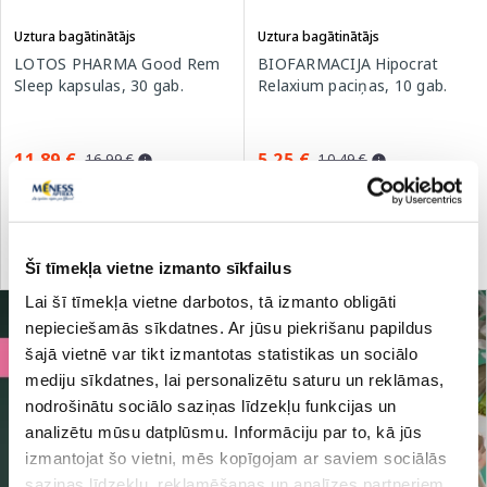
Uztura bagātinātājs
Uztura bagātinātājs
LOTOS PHARMA Good Rem
BIOFARMACIJA Hipocrat
Sleep kapsulas, 30 gab.
Relaxium paciņas, 10 gab.
11.89 €
5.25 €
16.99 €
10.49 €
Pirkt
Pirkt
Šī tīmekļa vietne izmanto sīkfailus
Standarta cena: 16.99 €
Standarta cena: 10.49 €
Lai šī tīmekļa vietne darbotos, tā izmanto obligāti
nepieciešamās sīkdatnes. Ar jūsu piekrišanu papildus
šajā vietnē var tikt izmantotas statistikas un sociālo
mediju sīkdatnes, lai personalizētu saturu un reklāmas,
nodrošinātu sociālo saziņas līdzekļu funkcijas un
analizētu mūsu datplūsmu. Informāciju par to, kā jūs
izmantojat šo vietni, mēs kopīgojam ar saviem sociālās
saziņas līdzekļu, reklamēšanas un analīzes partneriem,