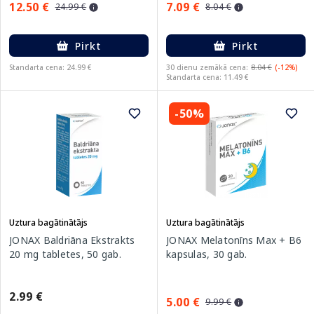
12.50 €
7.09 €
24.99 €
8.04 €
Pirkt
Pirkt
Standarta cena: 24.99 €
30 dienu zemākā cena:
8.04 €
(-12%)
Standarta cena: 11.49 €
-50%
Uztura bagātinātājs
Uztura bagātinātājs
JONAX Baldriāna Ekstrakts
JONAX Melatonīns Max + B6
20 mg tabletes, 50 gab.
kapsulas, 30 gab.
2.99 €
5.00 €
9.99 €