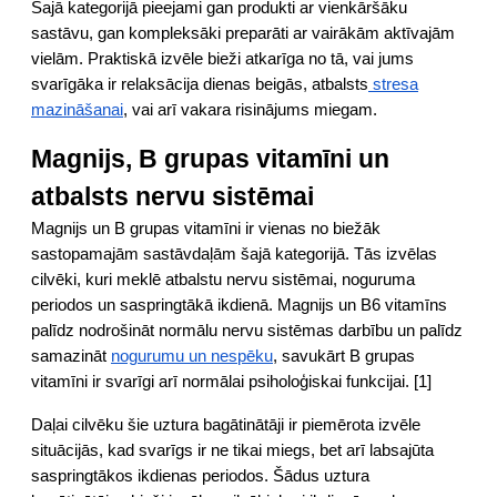
Šajā kategorijā pieejami gan produkti ar vienkāršāku
sastāvu, gan kompleksāki preparāti ar vairākām aktīvajām
vielām. Praktiskā izvēle bieži atkarīga no tā, vai jums
svarīgāka ir relaksācija dienas beigās, atbalsts
stresa
mazināšanai
, vai arī vakara risinājums miegam.
Magnijs, B grupas vitamīni un
atbalsts nervu sistēmai
Magnijs un B grupas vitamīni ir vienas no biežāk
sastopamajām sastāvdaļām šajā kategorijā. Tās izvēlas
cilvēki, kuri meklē atbalstu nervu sistēmai, noguruma
periodos un saspringtākā ikdienā. Magnijs un B6 vitamīns
palīdz nodrošināt normālu nervu sistēmas darbību un palīdz
samazināt
nogurumu un nespēku
, savukārt B grupas
vitamīni ir svarīgi arī normālai psiholoģiskai funkcijai. [1]
Daļai cilvēku šie uztura bagātinātāji ir piemērota izvēle
situācijās, kad svarīgs ir ne tikai miegs, bet arī labsajūta
saspringtākos ikdienas periodos. Šādus uztura