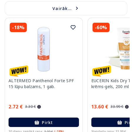
Vairāk...
-18%
-60%
ALTERMED Panthenol Forte SPF
EUCERIN Kids Dry T
15 lūpu balzams, 1 gab.
krēms-gels, 200 ml
2.72 €
13.60 €
3.30 €
33.99 €
Pirkt
Pir
30 dienu zemākā cena:
3.30 €
(-18%)
Standarta cena: 33.99 €