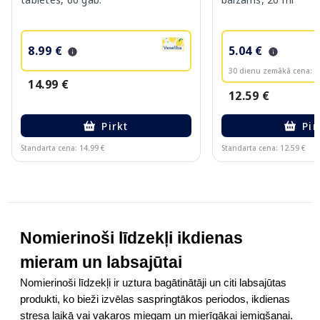
8.99 €
5.04 €
30 dienu zemākā cena:
6
14.99 €
12.59 €
Pirkt
Pir
Standarta cena: 14.99 €
Standarta cena: 12.59 €
Page 1 of 10
Nomierinoši līdzekļi ikdienas
mieram un labsajūtai
Nomierinoši līdzekļi ir uztura bagātinātāji un citi labsajūtas
produkti, ko bieži izvēlas saspringtākos periodos, ikdienas
stresa laikā vai vakaros miegam un mierīgākai iemigšanai.