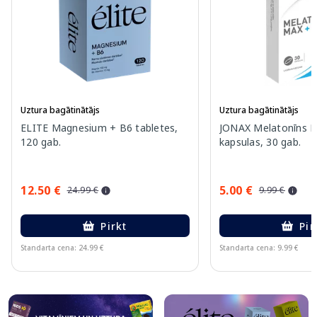
Uztura bagātinātājs
Uztura bagātinātājs
ELITE Magnesium + B6 tabletes,
JONAX Melatonīns 
120 gab.
kapsulas, 30 gab.
12.50 €
5.00 €
24.99 €
9.99 €
Pirkt
Pir
Standarta cena: 24.99 €
Standarta cena: 9.99 €
Page 1 of 10