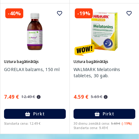
-40%
-19%
Uztura bagātinātājs
Uztura bagātinātājs
GORELAX balzams, 150 ml
WALMARK Melatonīns
tabletes, 30 gab.
7.49 €
4.59 €
12.49 €
5.69 €
Pirkt
Pirkt
Standarta cena: 12.49 €
30 dienu zemākā cena:
5.69 €
(-19%)
Standarta cena: 9.49 €