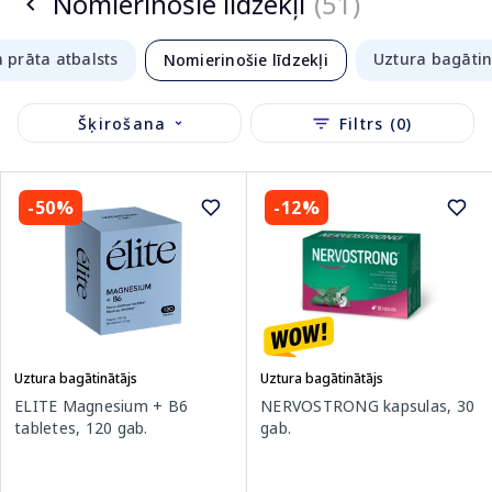
Nomierinošie līdzekļi
(51)
 prāta atbalsts
Uztura bagātin
Nomierinošie līdzekļi
Šķirošana
Filtrs (0)
-50%
-12%
Uztura bagātinātājs
Uztura bagātinātājs
ELITE Magnesium + B6
NERVOSTRONG kapsulas, 30
tabletes, 120 gab.
gab.