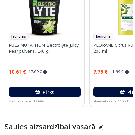
Jaunums
Jaunums
PULS NUTRITION Electrolyte Juicy
KLORANE Citrus Pul
Pear pulveris, 240 g
200 ml
10.61 €
7.79 €
17.69 €
11.99 €
Pirkt
Pir
Standarta cena: 17.69 €
Standarta cena: 11.99 €
Page 1 of 10
Saules aizsardzībai vasarā ☀️