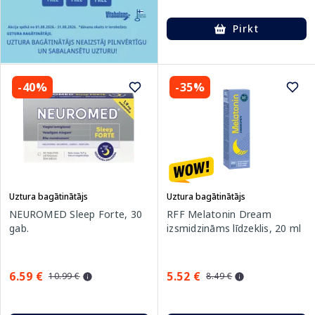
Pirkt
-40%
-35%
Uztura bagātinātājs
Uztura bagātinātājs
NEUROMED Sleep Forte, 30
RFF Melatonin Dream
gab.
izsmidzināms līdzeklis, 20 ml
6.59 €
5.52 €
10.99 €
8.49 €