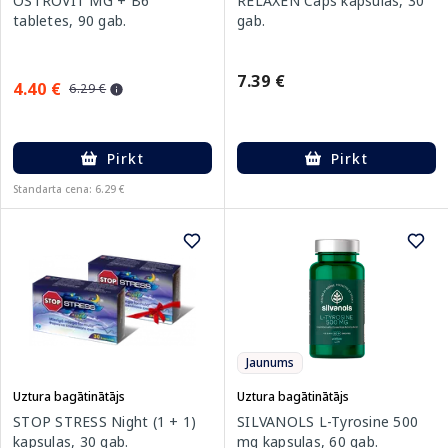
OSTROVIT MG + B6
RELAXEN Caps kapsulas, 30
tabletes, 90 gab.
gab.
7.39 €
4.40 €
6.29 €
Pirkt
Pirkt
Standarta cena: 6.29 €
Jaunums
Uztura bagātinātājs
Uztura bagātinātājs
STOP STRESS Night (1 + 1)
SILVANOLS L-Tyrosine 500
kapsulas, 30 gab.
mg kapsulas, 60 gab.