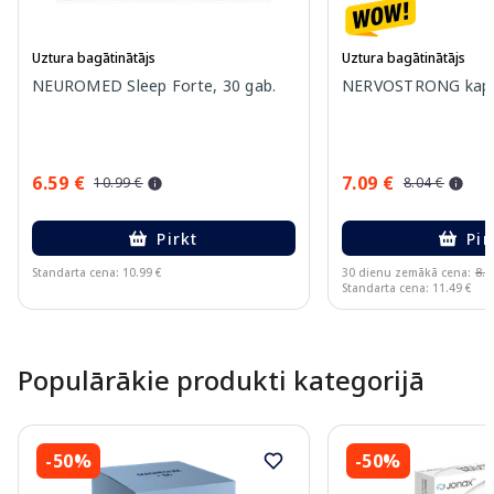
Uztura bagātinātājs
Uztura bagātinātājs
NEUROMED Sleep Forte, 30 gab.
NERVOSTRONG kapsu
6.59 €
7.09 €
10.99 €
8.04 €
Pirkt
Pir
Standarta cena: 10.99 €
30 dienu zemākā cena:
8.0
Standarta cena: 11.49 €
Page 1 of 5
Populārākie produkti kategorijā
-50%
-50%