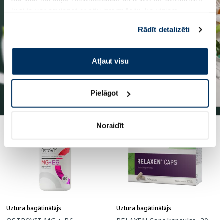
kuri to var apvienot ar citu informāciju, ko viņiem
sniedzat vai ko viņi apkopo, kad lietojat viņu
Rādīt detalizēti
pakalpojumus. Ja piekrītat šo papildu sīkdatņu
izmantošanai, lūdzu, atzīmējiet savu izvēli:
Atļaut visu
Pielāgot
Noraidīt
-30%
Uztura bagātinātājs
Uztura bagātinātājs