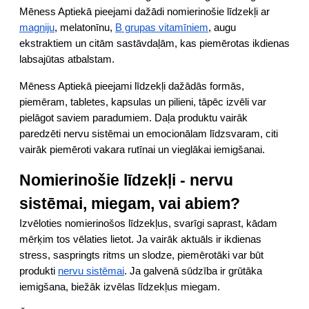
Mēness Aptiekā pieejami dažādi nomierinošie līdzekļi ar
magniju
, melatonīnu,
B grupas vitamīniem
, augu
ekstraktiem un citām sastāvdaļām, kas piemērotas ikdienas
labsajūtas atbalstam.
Mēness Aptiekā pieejami līdzekļi dažādās formās,
piemēram, tabletes, kapsulas un pilieni, tāpēc izvēli var
pielāgot saviem paradumiem. Daļa produktu vairāk
paredzēti nervu sistēmai un emocionālam līdzsvaram, citi
vairāk piemēroti vakara rutīnai un vieglākai iemigšanai.
Nomierinošie līdzekļi - nervu
sistēmai, miegam, vai abiem?
Izvēloties nomierinošos līdzekļus, svarīgi saprast, kādam
mērķim tos vēlaties lietot. Ja vairāk aktuāls ir ikdienas
stress, saspringts ritms un slodze, piemērotāki var būt
produkti
nervu sistēmai
. Ja galvenā sūdzība ir grūtāka
iemigšana, biežāk izvēlas līdzekļus miegam.