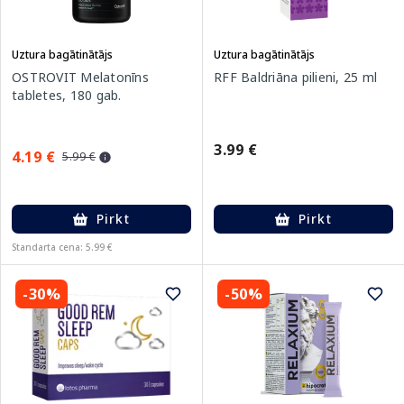
Uztura bagātinātājs
Uztura bagātinātājs
OSTROVIT Melatonīns
RFF Baldriāna pilieni, 25 ml
tabletes, 180 gab.
3.99 €
4.19 €
5.99 €
Pirkt
Pirkt
Standarta cena: 5.99 €
-30%
-50%