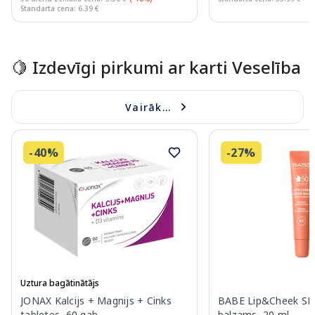
Standarta cena: 6.39 €
Page 1 of 10
🍋 Izdevīgi pirkumi ar karti Veselība
Vairāk...
-40%
-27%
Uztura bagātinātājs
JONAX Kalcijs + Magnijs + Cinks
BABE Lip&Cheek SPF
tabletes, 60 gab.
balzams, 20 ml