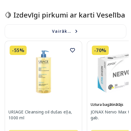
🍋 Izdevīgi pirkumi ar karti Veselība
Vairāk...
-55%
-70%
Uztura bagātinātājs
URIAGE Cleansing oil dušas eļļa,
JONAX Nervo Max ta
1000 ml
gab.