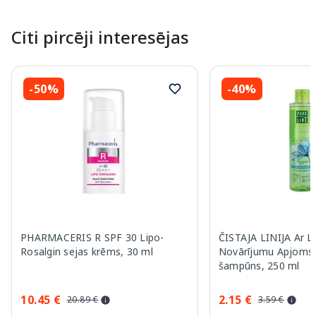
Citi pircēji interesējas
-50%
-40%
PHARMACERIS R SPF 30 Lipo-
ČISTAJA LINIJA Ar L
Rosalgin sejas krēms, 30 ml
Novārījumu Apjoms 
šampūns, 250 ml
10.45 €
2.15 €
20.89 €
3.59 €