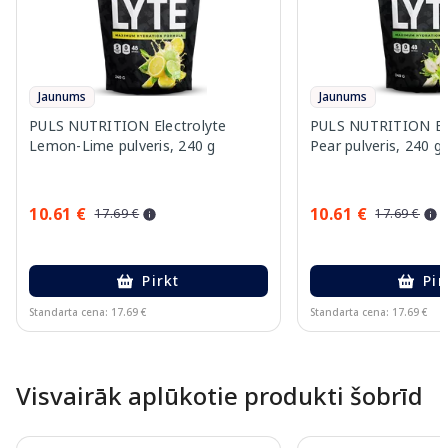
Jaunums
Jaunums
PULS NUTRITION Electrolyte
PULS NUTRITION Elec
Lemon-Lime pulveris, 240 g
Pear pulveris, 240 g
10.61 €
10.61 €
17.69 €
17.69 €
Pirkt
Pir
Standarta cena: 17.69 €
Standarta cena: 17.69 €
Page 1 of 10
Visvairāk aplūkotie produkti šobrīd