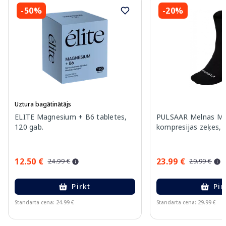
-50%
-20%
Uztura bagātinātājs
ELITE Magnesium + B6 tabletes,
PULSAAR Melnas M i
120 gab.
kompresijas zeķes, 
12.50 €
23.99 €
24.99 €
29.99 €
Pirkt
Pir
Standarta cena: 24.99 €
Standarta cena: 29.99 €
Page 1 of 15