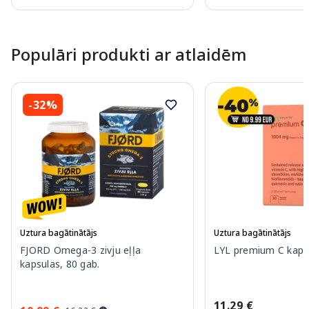
Page 1 of 10
Populāri produkti ar atlaidēm
-32%
Uztura bagātinātājs
Uztura bagātinātājs
FJORD Omega-3 zivju eļļa
LYL premium C kapsu
kapsulas, 80 gab.
11.29 €