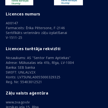
Licences numurs
A00147
Farmaceits: Ērika Pētersone, F-2146
Sertifikāts veterināro zāļu izplatīšanai
V-1511-25
Licences turētāja rekvizīti
Nosaukums: AS "Sentor Farm Aptiekas"
Adrese: Mūkusalas iela 41b, Rīga, LV-1004
Banka: SEB banka
SWIFT: UNLALV2X
Konts: LV75UNLA0055000329325
Reģ. Nr.: 55403012521
Zāļu valsts aģentūra
www.zva.gov.lv
Jersikas iela 15, Rīga