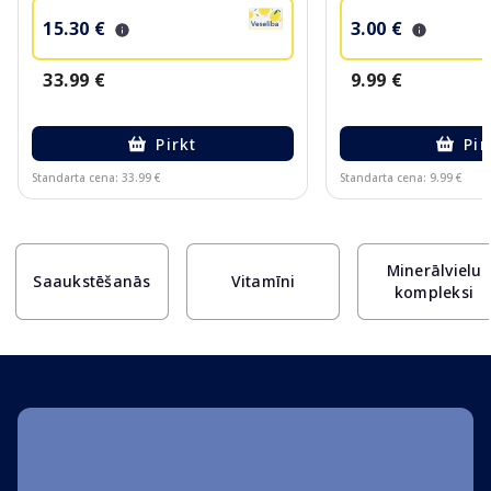
15.30 €
3.00 €
33.99 €
9.99 €
Pirkt
Pir
Standarta cena: 33.99 €
Standarta cena: 9.99 €
Page 1 of 10
Minerālvielu
Saaukstēšanās
Vitamīni
kompleksi