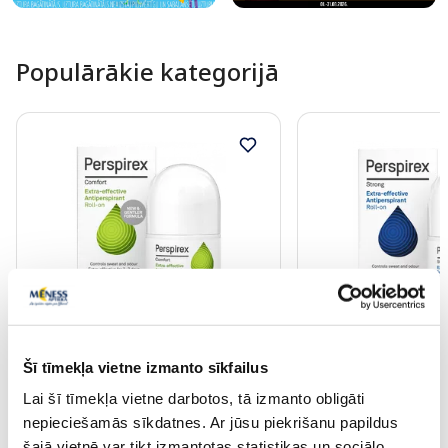
Populārākie kategorijā
PERSPIREX Comfort
PERSPIREX Strong an
antiperspirants, 20 ml
20 ml
Šī tīmekļa vietne izmanto sīkfailus
Lai šī tīmekļa vietne darbotos, tā izmanto obligāti
14.49 €
14.99 €
nepieciešamās sīkdatnes. Ar jūsu piekrišanu papildus
šajā vietnē var tikt izmantotas statistikas un sociālo