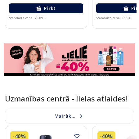
Pirkt
Pir
Standarta cena: 20.89 €
Standarta cena: 3.59 €
Page 1 of 11
Uzmanības centrā - lielas atlaides!
Vairāk...
-40%
-40%