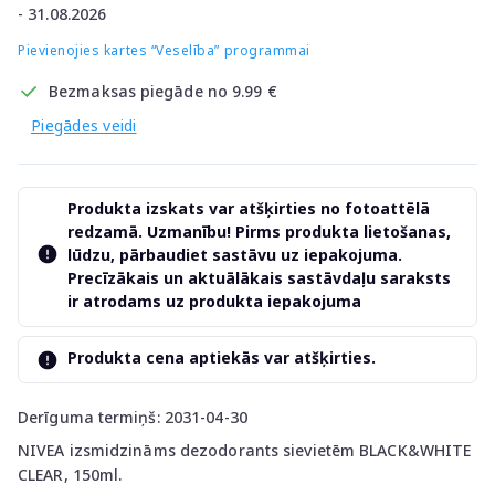
- 31.08.2026
Pievienojies kartes “Veselība” programmai
Bezmaksas piegāde no 9.99 €
Piegādes veidi
Produkta izskats var atšķirties no fotoattēlā
redzamā. Uzmanību! Pirms produkta lietošanas,
lūdzu, pārbaudiet sastāvu uz iepakojuma.
Precīzākais un aktuālākais sastāvdaļu saraksts
ir atrodams uz produkta iepakojuma
Produkta cena aptiekās var atšķirties.
Derīguma termiņš: 2031-04-30
NIVEA izsmidzināms dezodorants sievietēm BLACK&WHITE
CLEAR, 150ml.