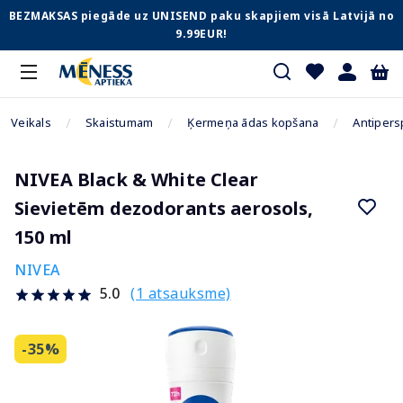
BEZMAKSAS piegāde uz UNISEND paku skapjiem visā Latvijā no
9.99EUR!
Veikals
Skaistumam
Ķermeņa ādas kopšana
Antipers
NIVEA Black & White Clear
Sievietēm dezodorants aerosols,
150 ml
NIVEA
(1 atsauksme)
5.0
-35%