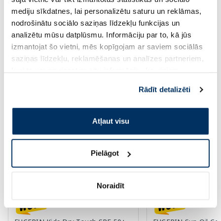
Pirkt
Pir
mediju sīkdatnes, lai personalizētu saturu un reklāmas,
nodrošinātu sociālo saziņas līdzekļu funkcijas un
analizētu mūsu datplūsmu. Informāciju par to, kā jūs
Page 1 of 10
izmantojat šo vietni, mēs kopīgojam ar saviem sociālās
saziņas līdzekļu, reklamēšanas un analīzes partneriem,
Saules aizsardzībai vasarā ☀️
kuri to var apvienot ar citu informāciju, ko viņiem
sniedzat vai ko viņi apkopo, kad lietojat viņu
Rādīt detalizēti
pakalpojumus. Ja piekrītat šo papildu sīkdatņu
Vairāk...
izmantošanai, lūdzu, atzīmējiet savu izvēli:
Atļaut visu
-60%
-60%
Pielāgot
Noraidīt