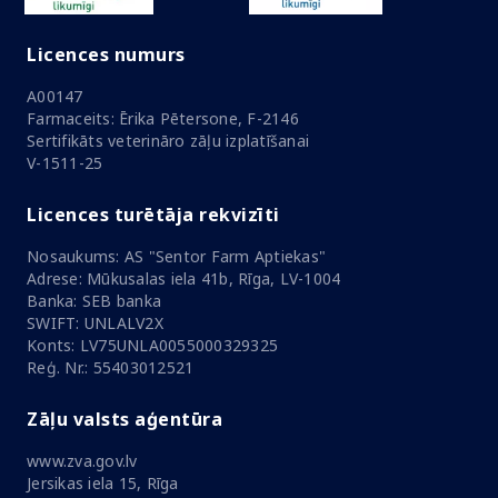
Licences numurs
A00147
Farmaceits: Ērika Pētersone, F-2146
Sertifikāts veterināro zāļu izplatīšanai
V-1511-25
Licences turētāja rekvizīti
Nosaukums: AS "Sentor Farm Aptiekas"
Adrese: Mūkusalas iela 41b, Rīga, LV-1004
Banka: SEB banka
SWIFT: UNLALV2X
Konts: LV75UNLA0055000329325
Reģ. Nr.: 55403012521
Zāļu valsts aģentūra
www.zva.gov.lv
Jersikas iela 15, Rīga