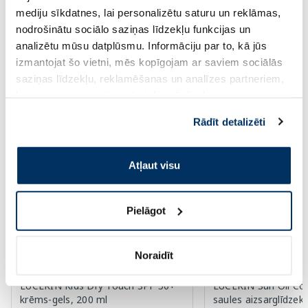
mediju sīkdatnes, lai personalizētu saturu un reklāmas,
nodrošinātu sociālo saziņas līdzekļu funkcijas un
Page 1 of 10
analizētu mūsu datplūsmu. Informāciju par to, kā jūs
izmantojat šo vietni, mēs kopīgojam ar saviem sociālās
Saules aizsardzībai vasarā ☀️
saziņas līdzekļu, reklamēšanas un analīzes partneriem,
kuri to var apvienot ar citu informāciju, ko viņiem
sniedzat vai ko viņi apkopo, kad lietojat viņu
Vairāk...
Rādīt detalizēti
pakalpojumus. Ja piekrītat šo papildu sīkdatņu
izmantošanai, lūdzu, atzīmējiet savu izvēli:
-60%
-60%
Atļaut visu
Pielāgot
Noraidīt
EUCERIN Kids Dry Touch SPF 50+
EUCERIN Sun Oil Co
krēms-gels, 200 ml
saules aizsarglīdzekl