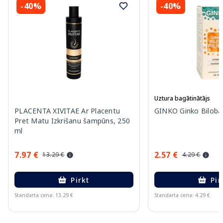
-40%
-40%
Uztura bagātinātājs
PLACENTA XIVITAE Ar Placentu
GINKO Ginko Biloba p
Pret Matu Izkrišanu šampūns, 250
ml
7.97 €
2.57 €
13.29 €
4.29 €
Pirkt
Pir
Standarta cena: 13.29 €
Standarta cena: 4.29 €
Page 1 of 15