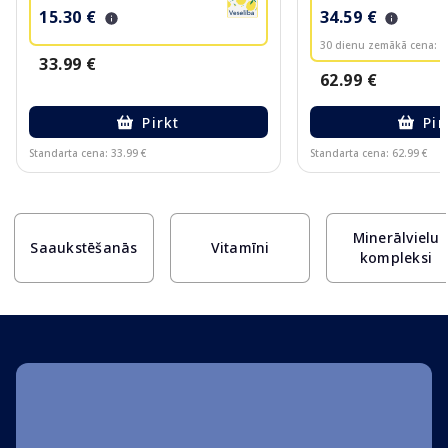
15.30 €
34.59 €
30 dienu zemākā cena:
3
33.99 €
62.99 €
Pirkt
Pir
Standarta cena: 33.99 €
Standarta cena: 62.99 €
Page 1 of 10
Minerālvielu
Saaukstēšanās
Vitamīni
kompleksi