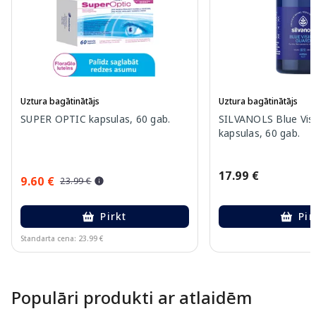
Uztura bagātinātājs
Uztura bagātinātājs
SUPER OPTIC kapsulas, 60 gab.
SILVANOLS Blue Vis
kapsulas, 60 gab.
17.99 €
9.60 €
23.99 €
Pirkt
Pir
Standarta cena: 23.99 €
Page 1 of 10
Populāri produkti ar atlaidēm