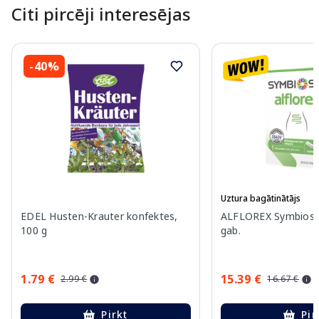
Citi pircēji interesējas
-40%
Uztura bagātinātājs
EDEL Husten-Krauter konfektes,
ALFLOREX Symbiosys
100 g
gab.
1.79 €
15.39 €
2.99 €
16.67 €
Pirkt
Pir