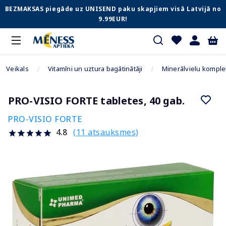
BEZMAKSAS piegāde uz UNISEND paku skapjiem visā Latvijā no
9.99EUR!
Veikals
Vitamīni un uztura bagātinātāji
Minerālvielu komple
PRO-VISIO FORTE tabletes, 40 gab.
PRO-VISIO FORTE
(11 atsauksmes)
4.8