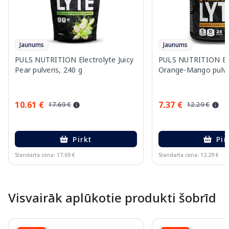
Jaunums
Jaunums
PULS NUTRITION Electrolyte Juicy
PULS NUTRITION Ele
Pear pulveris, 240 g
Orange-Mango pulver
10.61 €
7.37 €
17.69 €
12.29 €
Pirkt
Pir
Standarta cena: 17.69 €
Standarta cena: 12.29 €
Page 1 of 10
Visvairāk aplūkotie produkti šobrīd