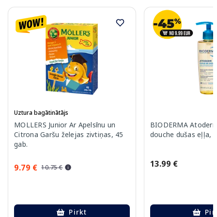
Uztura bagātinātājs
MOLLERS Junior Ar Apelsīnu un
BIODERMA Atoderm 
Citrona Garšu želejas zivtiņas, 45
douche dušas eļļa, 
gab.
13.99 €
9.79 €
10.75 €
Pirkt
Pir