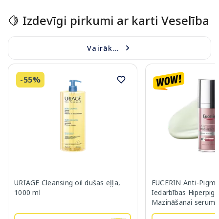
🍋 Izdevīgi pirkumi ar karti Veselība
Vairāk...
-55%
URIAGE Cleansing oil dušas eļļa,
EUCERIN Anti-Pigme
1000 ml
Iedarbības Hiperpig
Mazināšanai serums