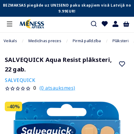
BEZMAKSAS piegāde uz UNISEND paku skapjiem visā Latvijā no
9.99EUR!
Veikals
Medicīnas preces
Pirmā palīdzība
Plāksteri
SALVEQUICK Aqua Resist plāksteri,
22 gab.
SALVEQUICK
(0 atsauksmes)
0
-40%