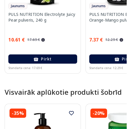
Jaunums
Jaunums
PULS NUTRITION Electrolyte Juicy
PULS NUTRITION Ele
Pear pulveris, 240 g
Orange-Mango pulver
10.61 €
7.37 €
17.69 €
12.29 €
Pirkt
Pir
Standarta cena: 17.69 €
Standarta cena: 12.29 €
Page 1 of 10
Visvairāk aplūkotie produkti šobrīd
-35%
-20%