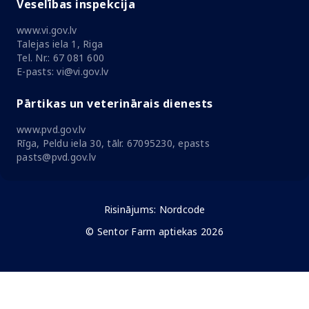
Veselības inspekcija
www.vi.gov.lv
Talejas iela 1, Riga
Tel. Nr.: 67 081 600
E-pasts: vi@vi.gov.lv
Pārtikas un veterinārais dienests
www.pvd.gov.lv
Rīga, Peldu iela 30, tālr. 67095230, epasts
pasts@pvd.gov.lv
Risinājums:
Nordcode
© Sentor Farm aptiekas 2026