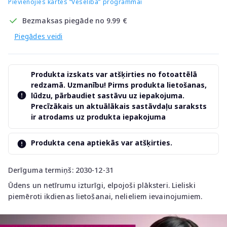
Pievienojies kartes “Veselība” programmai
Bezmaksas piegāde no 9.99 €
Piegādes veidi
Produkta izskats var atšķirties no fotoattēlā
redzamā. Uzmanību! Pirms produkta lietošanas,
lūdzu, pārbaudiet sastāvu uz iepakojuma.
Precīzākais un aktuālākais sastāvdaļu saraksts
ir atrodams uz produkta iepakojuma
Produkta cena aptiekās var atšķirties.
Derīguma termiņš: 2030-12-31
Ūdens un netīrumu izturīgi, elpojoši plāksteri. Lieliski
piemēroti ikdienas lietošanai, nelieliem ievainojumiem.