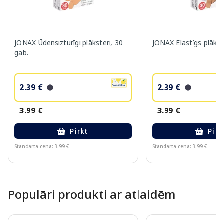
JONAX Ūdensizturīgi plāksteri, 30
JONAX Elastīgs plāks
gab.
2.39 €
2.39 €
3.99 €
3.99 €
Pirkt
Pir
Standarta cena: 3.99 €
Standarta cena: 3.99 €
Page 1 of 10
Populāri produkti ar atlaidēm