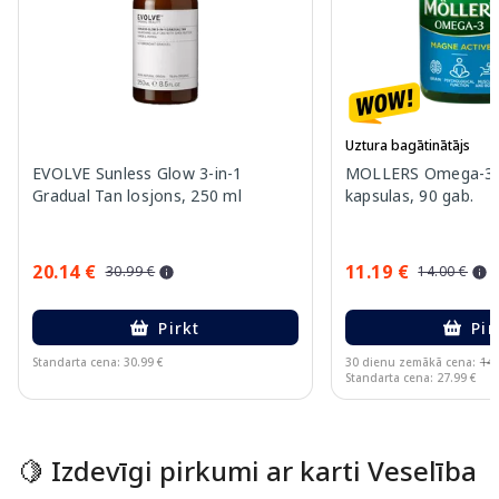
Uztura bagātinātājs
EVOLVE Sunless Glow 3-in-1
MOLLERS Omega-3 
Gradual Tan losjons, 250 ml
kapsulas, 90 gab.
20.14 €
11.19 €
30.99 €
14.00 €
Pirkt
Pir
Standarta cena: 30.99 €
30 dienu zemākā cena:
14.
Standarta cena: 27.99 €
Page 1 of 15
🍋 Izdevīgi pirkumi ar karti Veselība