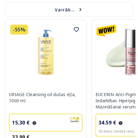
Vairāk...
-55%
URIAGE Cleansing oil dušas eļļa,
EUCERIN Anti-Pigme
1000 ml
Iedarbības Hiperpig
Mazināšanai serums
15.30 €
34.59 €
30 dienu zemākā cena:
3
33.99 €