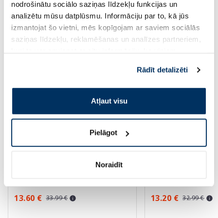
nodrošinātu sociālo saziņas līdzekļu funkcijas un
Saules aizsardzībai vasarā ☀️
analizētu mūsu datplūsmu. Informāciju par to, kā jūs
izmantojat šo vietni, mēs kopīgojam ar saviem sociālās
Vairāk...
saziņas līdzekļu, reklamēšanas un analīzes partneriem,
kuri to var apvienot ar citu informāciju, ko viņiem
sniedzat vai ko viņi apkopo, kad lietojat viņu
-60%
-60%
Rādīt detalizēti
pakalpojumus. Ja piekrītat šo papildu sīkdatņu
izmantošanai, lūdzu, atzīmējiet savu izvēli:
Atļaut visu
Pielāgot
EUCERIN Kids Dry Touch SPF 50+
EUCERIN Sun Oil Co
krēms-gels, 200 ml
saules aizsarglīdzekl
Noraidīt
13.60 €
13.20 €
33.99 €
32.99 €