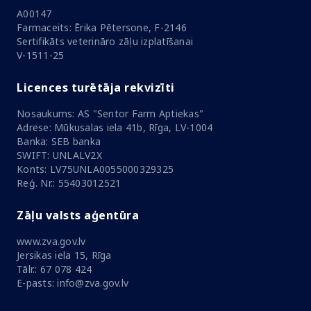
A00147
Farmaceits: Ērika Pētersone, F-2146
Sertifikāts veterināro zāļu izplatīšanai
V-1511-25
Licences turētāja rekvizīti
Nosaukums: AS "Sentor Farm Aptiekas"
Adrese: Mūkusalas iela 41b, Rīga, LV-1004
Banka: SEB banka
SWIFT: UNLALV2X
Konts: LV75UNLA0055000329325
Reģ. Nr.: 55403012521
Zāļu valsts aģentūra
www.zva.gov.lv
Jersikas iela 15, Rīga
Tālr.: 67 078 424
E-pasts: info@zva.gov.lv