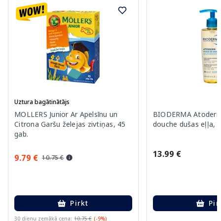
Uztura bagātinātājs
MOLLERS Junior Ar Apelsīnu un
BIODERMA Atoderm 
Citrona Garšu želejas zivtiņas, 45
douche dušas eļļa, 
gab.
13.99 €
9.79 €
10.75 €
Pirkt
Pir
30 dienu zemākā cena:
10.75 €
(-9%)