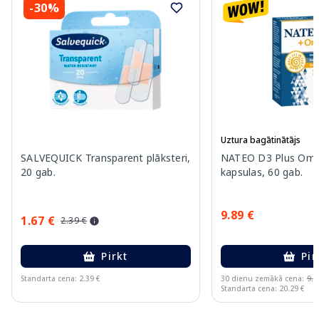
-30%
Uztura bagātinātājs
SALVEQUICK Transparent plāksteri,
NATEO D3 Plus Ome
20 gab.
kapsulas, 60 gab.
9.89 €
1.67 €
2.39 €
Pirkt
Pir
Standarta cena: 2.39 €
30 dienu zemākā cena:
9.7
Standarta cena: 20.29 €
Page 1 of 11