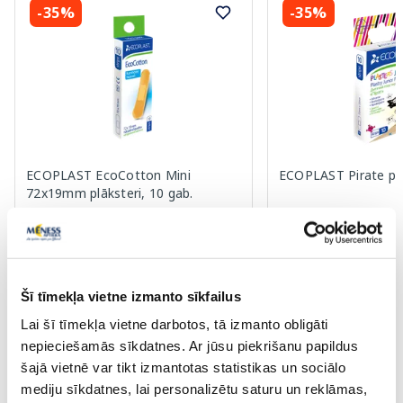
-35%
-35%
ECOPLAST EcoCotton Mini
ECOPLAST Pirate plā
72x19mm plāksteri, 10 gab.
0.58 €
1.03 €
0.89 €
1.59 €
Šī tīmekļa vietne izmanto sīkfailus
Pirkt
Pir
Lai šī tīmekļa vietne darbotos, tā izmanto obligāti
Standarta cena: 0.89 €
Standarta cena: 1.59 €
nepieciešamās sīkdatnes. Ar jūsu piekrišanu papildus
šajā vietnē var tikt izmantotas statistikas un sociālo
Page 1 of 10
mediju sīkdatnes, lai personalizētu saturu un reklāmas,