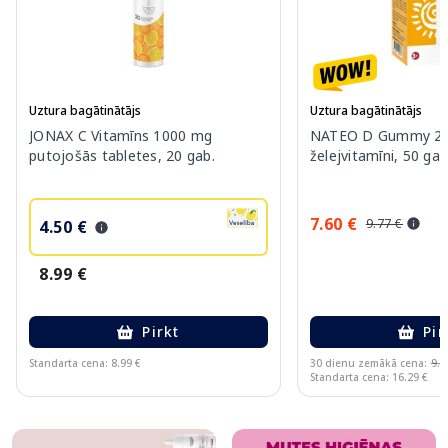
Uztura bagātinātājs
Uztura bagātinātājs
JONAX C Vitamīns 1000 mg
NATEO D Gummy 20
putojošās tabletes, 20 gab.
želejvitamīni, 50 gab
7.60 €
9.77 €
4.50 €
8.99 €
Pirkt
Pir
Standarta cena: 8.99 €
30 dienu zemākā cena:
9.7
Standarta cena: 16.29 €
Page 1 of 10