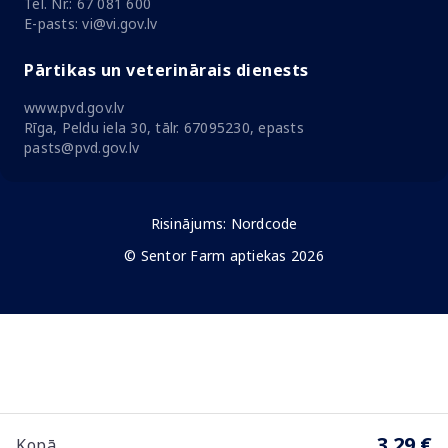
Tel. Nr.: 67 081 600
E-pasts: vi@vi.gov.lv
Pārtikas un veterinārais dienests
www.pvd.gov.lv
Rīga, Peldu iela 30, tālr. 67095230, epasts
pasts@pvd.gov.lv
Risinājums:
Nordcode
© Sentor Farm aptiekas 2026
3.29 €
Kopā