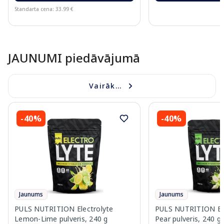
Standarta cena: 33.99 €
Page 1 of 10
JAUNUMI piedāvājumā
Vairāk...
-40%
-40%
Jaunums
Jaunums
PULS NUTRITION Electrolyte
PULS NUTRITION Elec
Lemon-Lime pulveris, 240 g
Pear pulveris, 240 g