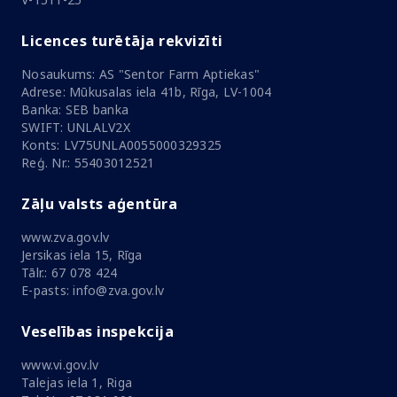
Licences turētāja rekvizīti
Nosaukums: AS "Sentor Farm Aptiekas"
Adrese: Mūkusalas iela 41b, Rīga, LV-1004
Banka: SEB banka
SWIFT: UNLALV2X
Konts: LV75UNLA0055000329325
Reģ. Nr.: 55403012521
Zāļu valsts aģentūra
www.zva.gov.lv
Jersikas iela 15, Rīga
Tālr.: 67 078 424
E-pasts: info@zva.gov.lv
Veselības inspekcija
www.vi.gov.lv
Talejas iela 1, Riga