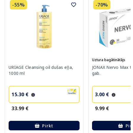
-55%
-70%
Uztura bagātinātājs
URIAGE Cleansing oil dušas eļļa,
JONAX Nervo Max ta
1000 ml
gab.
15.30 €
3.00 €
33.99 €
9.99 €
Pirkt
Pir