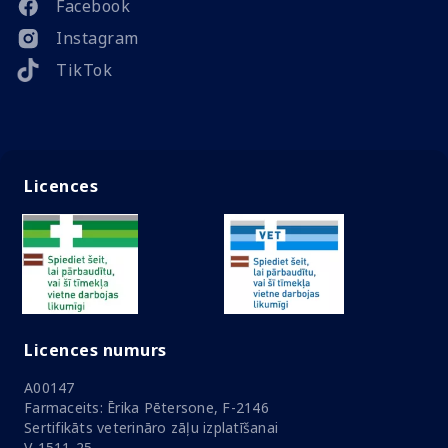
Facebook
Instagram
TikTok
Licences
Licences numurs
A00147
Farmaceits: Ērika Pētersone, F-2146
Sertifikāts veterināro zāļu izplatīšanai
V-1511-25