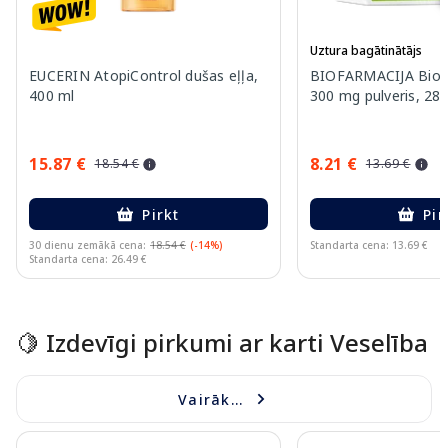
Uztura bagātinātājs
EUCERIN AtopiControl dušas eļļa,
BIOFARMACIJA Bio
400 ml
300 mg pulveris, 28 
15.87 €
8.21 €
18.54 €
13.69 €
Pirkt
Pir
30 dienu zemākā cena:
18.54 €
(-14%)
Standarta cena: 13.69 €
Standarta cena: 26.49 €
Page 1 of 15
🍋 Izdevīgi pirkumi ar karti Veselība
Vairāk...