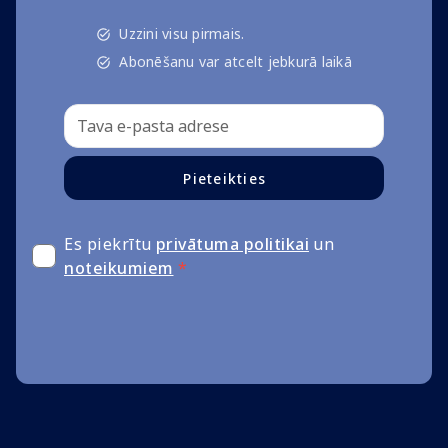
Uzzini visu pirmais.
Abonēšanu var atcelt jebkurā laikā
Pieteikties
Es piekrītu
privātuma politikai
un
noteikumiem
*