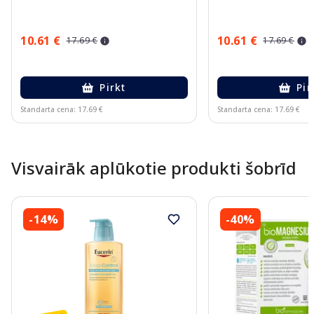
10.61 €
10.61 €
17.69 €
17.69 €
Pirkt
Pir
Standarta cena: 17.69 €
Standarta cena: 17.69 €
Page 1 of 10
Visvairāk aplūkotie produkti šobrīd
-14%
-40%