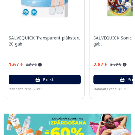
SALVEQUICK Transparent plāksteri,
SALVEQUICK Sonic pl
20 gab.
gab.
1.67 €
2.87 €
2.39 €
3.59 €
Pirkt
Pir
Standarta cena: 2.39 €
Standarta cena: 3.59 €
Page 1 of 11