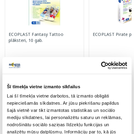
ECOPLAST Fantasy Tattoo
ECOPLAST Pirate plā
plāksteri, 10 gab.
1.23 €
1.03 €
1.89 €
1.59 €
Pirkt
Pir
Šī tīmekļa vietne izmanto sīkfailus
Standarta cena: 1.89 €
Standarta cena: 1.59 €
Lai šī tīmekļa vietne darbotos, tā izmanto obligāti
Page 1 of 10
nepieciešamās sīkdatnes. Ar jūsu piekrišanu papildus
šajā vietnē var tikt izmantotas statistikas un sociālo
Saules aizsardzībai vasarā ☀️
mediju sīkdatnes, lai personalizētu saturu un reklāmas,
nodrošinātu sociālo saziņas līdzekļu funkcijas un
Vairāk...
analizētu mūsu datplūsmu. Informāciju par to, kā jūs