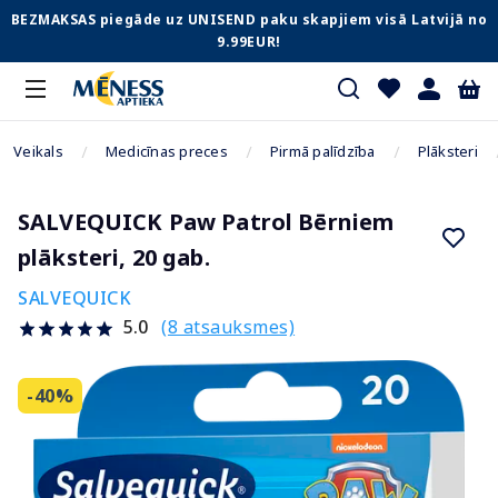
BEZMAKSAS piegāde uz UNISEND paku skapjiem visā Latvijā no
9.99EUR!
Veikals
Medicīnas preces
Pirmā palīdzība
Plāksteri
SALVEQUICK Paw Patrol Bērniem
plāksteri, 20 gab.
SALVEQUICK
(8 atsauksmes)
5.0
-40%