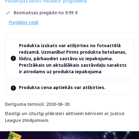
Pievienojies kartes “Veselība” programmai
Bezmaksas piegāde no 9.99 €
Piegādes veidi
Produkta izskats var atšķirties no fotoattēlā
redzamā. Uzmanību! Pirms produkta lietošanas,
lūdzu, pārbaudiet sastāvu uz iepakojuma.
Precīzākais un aktuālākais sastāvdaļu saraksts
ir atrodams uz produkta iepakojuma
Produkta cena aptiekās var atšķirties.
Derīguma termiņš: 2030-06-30
Elastīgi un izturīgi plāksteri aktīviem bērniem ar Justice
League zīmējumiem.