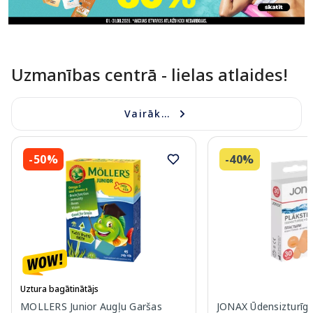
Uzmanības centrā - lielas atlaides!
Vairāk...
-50%
-40%
Uztura bagātinātājs
MOLLERS Junior Augļu Garšas
JONAX Ūdensizturīgi 