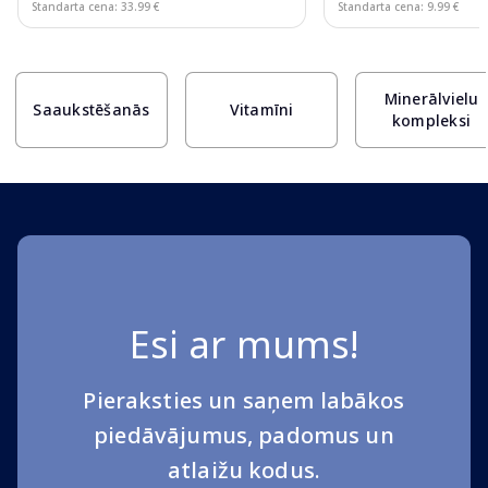
Standarta cena: 33.99 €
Standarta cena: 9.99 €
Page 1 of 10
Minerālvielu
Saaukstēšanās
Vitamīni
kompleksi
Esi ar mums!
Pieraksties un saņem labākos
piedāvājumus, padomus un
atlaižu kodus.