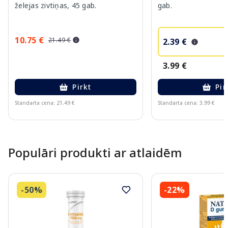
želejas zivtiņas, 45 gab.
gab.
10.75 €
21.49 €
2.39 €
3.99 €
Pirkt
Pir
Standarta cena: 21.49 €
Standarta cena: 3.99 €
Page 1 of 10
Populāri produkti ar atlaidēm
-50%
-22%