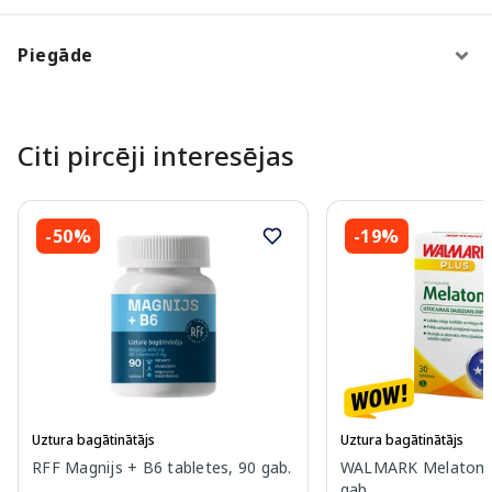
Piegāde
Citi pircēji interesējas
-50%
-19%
Uztura bagātinātājs
Uztura bagātinātājs
RFF Magnijs + B6 tabletes, 90 gab.
WALMARK Melatonīns
gab.