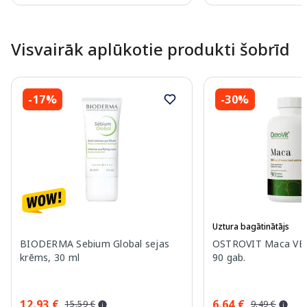
Page 1 of 10
Visvairāk aplūkotie produkti šobrīd
-17%
-30%
Uztura bagātinātājs
BIODERMA Sebium Global sejas
OSTROVIT Maca VEG
krēms, 30 ml
90 gab.
12.93 €
6.64 €
15.59 €
9.49 €