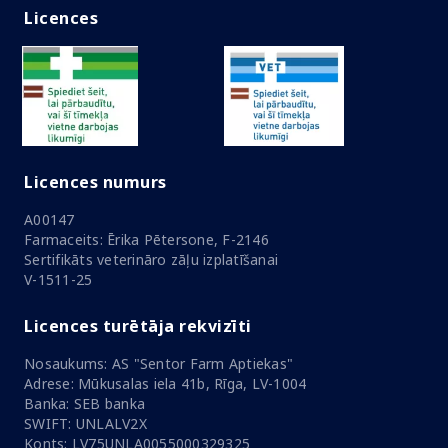
Licences
Licences numurs
A00147
Farmaceits: Ērika Pētersone, F-2146
Sertifikāts veterināro zāļu izplatīšanai
V-1511-25
Licences turētāja rekvizīti
Nosaukums: AS "Sentor Farm Aptiekas"
Adrese: Mūkusalas iela 41b, Rīga, LV-1004
Banka: SEB banka
SWIFT: UNLALV2X
Konts: LV75UNLA0055000329325