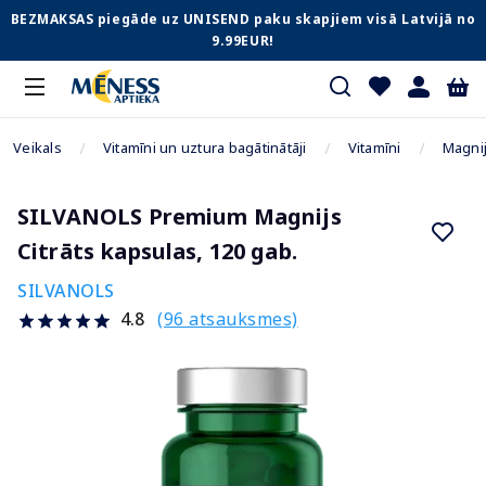
BEZMAKSAS piegāde uz UNISEND paku skapjiem visā Latvijā no
9.99EUR!
Veikals
Vitamīni un uztura bagātinātāji
Vitamīni
Magni
SILVANOLS Premium Magnijs
Citrāts kapsulas, 120 gab.
SILVANOLS
(96 atsauksmes)
4.8