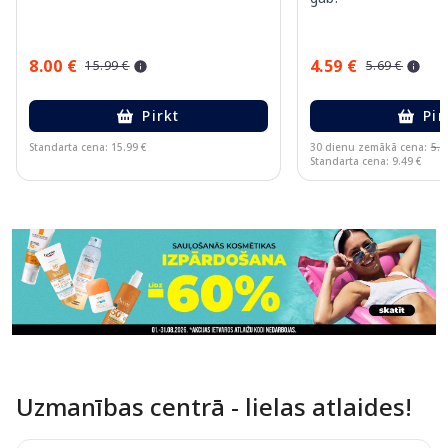
8.00 €
4.59 €
15.99 €
5.69 €
Pirkt
Pir
Standarta cena: 15.99 €
30 dienu zemākā cena:
5.6
Standarta cena: 9.49 €
Page 1 of 11
Uzmanības centrā - lielas atlaides!