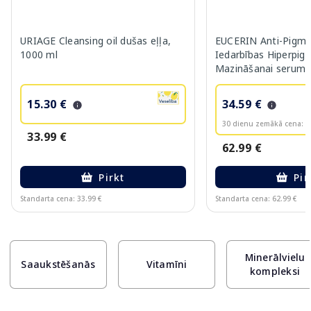
URIAGE Cleansing oil dušas eļļa,
EUCERIN Anti-Pigme
1000 ml
Iedarbības Hiperpig
Mazināšanai serums
15.30 €
34.59 €
30 dienu zemākā cena:
3
33.99 €
62.99 €
Pirkt
Pir
Standarta cena: 33.99 €
Standarta cena: 62.99 €
Page 1 of 10
Minerālvielu
Saaukstēšanās
Vitamīni
kompleksi