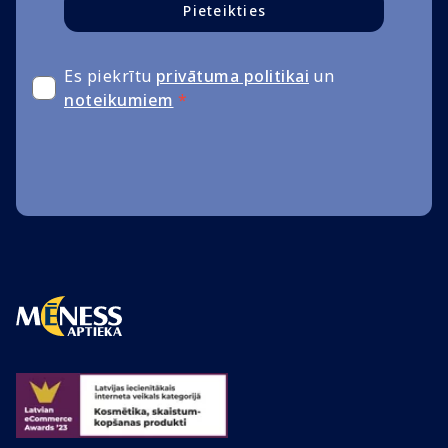
Pieteikties
Es piekrītu
privātuma politikai
un
noteikumiem
*