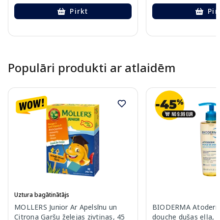
Pirkt
Pir
Page 1 of 10
Populāri produkti ar atlaidēm
Uztura bagātinātājs
MOLLERS Junior Ar Apelsīnu un
BIODERMA Atoderm 
Citrona Garšu želejas zivtiņas, 45
douche dušas eļļa, 