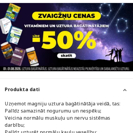
Produkta dati
Uzņemot magniju uztura bagātinātāja veidā, tas:
Palīdz samazināt nogurumu un nespēku;
Veicina normālu muskuļu un nervu sistēmas
darbību;
Palīdz uzturēt normālu kaulu veselību;