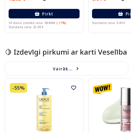
Pirkt
Pir
30 dienu zemākā cena:
15.59 €
(-17%)
Standarta cena: 9.49 €
Standarta cena: 25.99 €
Page 1 of 15
🍋 Izdevīgi pirkumi ar karti Veselība
Vairāk...
-55%