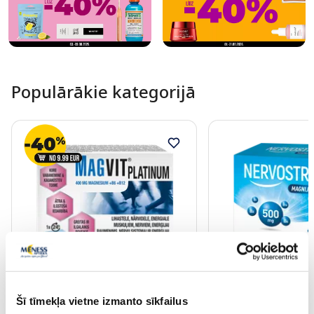
Populārākie kategorijā
Uztura bagātinātājs
Uztura bagātinātājs
MAGVIT Platinum tabletes, 30 gab.
NERVOSTRONG Magn
Šī tīmekļa vietne izmanto sīkfailus
kapsulas, 60 gab.