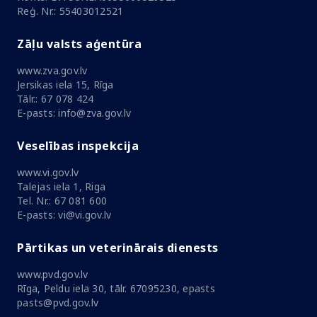
Reģ. Nr.: 55403012521
Zāļu valsts aģentūra
www.zva.gov.lv
Jersikas iela 15, Rīga
Tālr.: 67 078 424
E-pasts: info@zva.gov.lv
Veselības inspekcija
www.vi.gov.lv
Talejas iela 1, Riga
Tel. Nr.: 67 081 600
E-pasts: vi@vi.gov.lv
Pārtikas un veterinārais dienests
www.pvd.gov.lv
Rīga, Peldu iela 30, tālr. 67095230, epasts
pasts@pvd.gov.lv