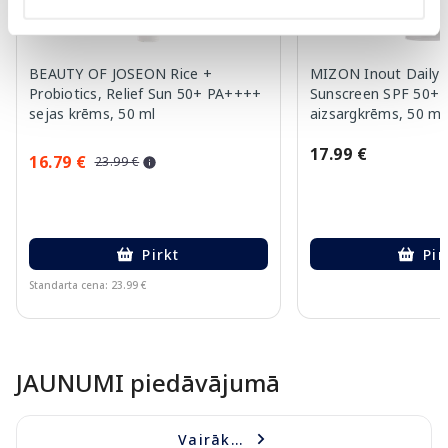
BEAUTY OF JOSEON Rice +
MIZON Inout Daily 
Probiotics, Relief Sun 50+ PA++++
Sunscreen SPF 50+ 
sejas krēms, 50 ml
aizsargkrēms, 50 ml
17.99 €
16.79 €
23.99 €
Pirkt
Pir
Standarta cena: 23.99 €
Page 1 of 10
JAUNUMI piedāvājumā
Vairāk...