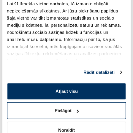
Lai šī tīmekļa vietne darbotos, tā izmanto obligāti
nepieciešamās sīkdatnes. Ar jūsu piekrišanu papildus
21.29 €
13.79 €
šajā vietnē var tikt izmantotas statistikas un sociālo
mediju sīkdatnes, lai personalizētu saturu un reklāmas,
Pirkt
Pir
nodrošinātu sociālo saziņas līdzekļu funkcijas un
analizētu mūsu datplūsmu. Informāciju par to, kā jūs
izmantojat šo vietni, mēs kopīgojam ar saviem sociālās
Page 1 of 10
saziņas līdzekļu, reklamēšanas un analīzes partneriem,
kuri to var apvienot ar citu informāciju, ko viņiem
Saules aizsardzībai vasarā ☀️
sniedzat vai ko viņi apkopo, kad lietojat viņu
Rādīt detalizēti
pakalpojumus. Ja piekrītat šo papildu sīkdatņu
Vairāk...
izmantošanai, lūdzu, atzīmējiet savu izvēli:
Atļaut visu
-30%
Pielāgot
Noraidīt