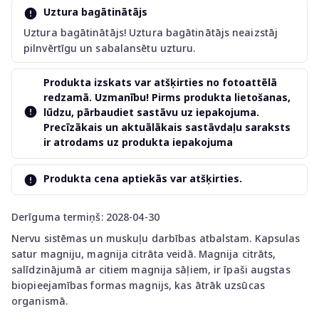
Uztura bagātinātājs
Uztura bagātinātājs! Uztura bagātinātājs neaizstāj
pilnvērtīgu un sabalansētu uzturu.
Produkta izskats var atšķirties no fotoattēlā
redzamā. Uzmanību! Pirms produkta lietošanas,
lūdzu, pārbaudiet sastāvu uz iepakojuma.
Precīzākais un aktuālākais sastāvdaļu saraksts
ir atrodams uz produkta iepakojuma
Produkta cena aptiekās var atšķirties.
Derīguma termiņš: 2028-04-30
Nervu sistēmas un muskuļu darbības atbalstam. Kapsulas
satur magniju, magnija citrāta veidā. Magnija citrāts,
salīdzinājumā ar citiem magnija sāļiem, ir īpaši augstas
biopieejamības formas magnijs, kas ātrāk uzsūcas
organismā.