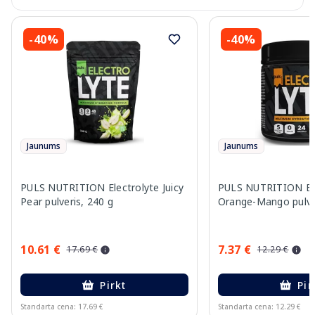
-40%
-40%
Jaunums
Jaunums
PULS NUTRITION Electrolyte Juicy
PULS NUTRITION Ele
Pear pulveris, 240 g
Orange-Mango pulver
10.61 €
7.37 €
17.69 €
12.29 €
Pirkt
Pir
Standarta cena: 17.69 €
Standarta cena: 12.29 €