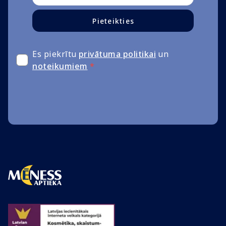
Pieteikties
Es piekrītu
privātuma politikai
un
noteikumiem
*