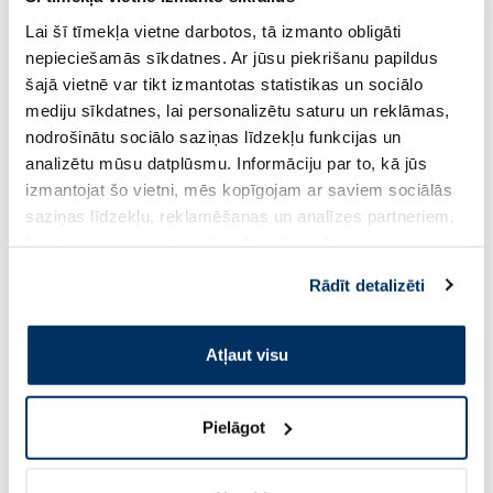
JONAX Askorutīns tabletes, 60 gab.
JONAX Vitamin C Pro
Lai šī tīmekļa vietne darbotos, tā izmanto obligāti
30 gab.
nepieciešamās sīkdatnes. Ar jūsu piekrišanu papildus
šajā vietnē var tikt izmantotas statistikas un sociālo
2.99 €
6.99 €
mediju sīkdatnes, lai personalizētu saturu un reklāmas,
nodrošinātu sociālo saziņas līdzekļu funkcijas un
analizētu mūsu datplūsmu. Informāciju par to, kā jūs
Pirkt
Pir
izmantojat šo vietni, mēs kopīgojam ar saviem sociālās
saziņas līdzekļu, reklamēšanas un analīzes partneriem,
Page 1 of 10
kuri to var apvienot ar citu informāciju, ko viņiem
sniedzat vai ko viņi apkopo, kad lietojat viņu
Saules aizsardzībai vasarā ☀️
Rādīt detalizēti
pakalpojumus. Ja piekrītat šo papildu sīkdatņu
izmantošanai, lūdzu, atzīmējiet savu izvēli:
Vairāk...
Atļaut visu
-60%
-60%
Pielāgot