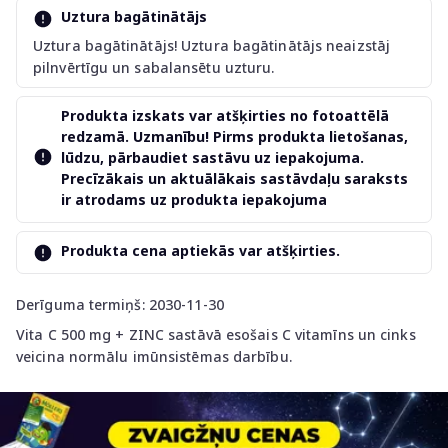
Uztura bagātinātājs
Uztura bagātinātājs! Uztura bagātinātājs neaizstāj
pilnvērtīgu un sabalansētu uzturu.
Produkta izskats var atšķirties no fotoattēlā
redzamā. Uzmanību! Pirms produkta lietošanas,
lūdzu, pārbaudiet sastāvu uz iepakojuma.
Precīzākais un aktuālākais sastāvdaļu saraksts
ir atrodams uz produkta iepakojuma
Produkta cena aptiekās var atšķirties.
Derīguma termiņš: 2030-11-30
Vita C 500 mg + ZINC sastāvā esošais C vitamīns un cinks
veicina normālu imūnsistēmas darbību.