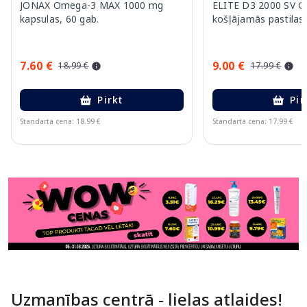
JONAX Omega-3 MAX 1000 mg
ELITE D3 2000 SV 
kapsulas, 60 gab.
košļājamās pastilas,
7.60 €
9.00 €
18.99 €
17.99 €
Pirkt
Pir
Standarta cena: 18.99 €
Standarta cena: 17.99 €
Page 1 of 11
Uzmanības centrā - lielas atlaides!