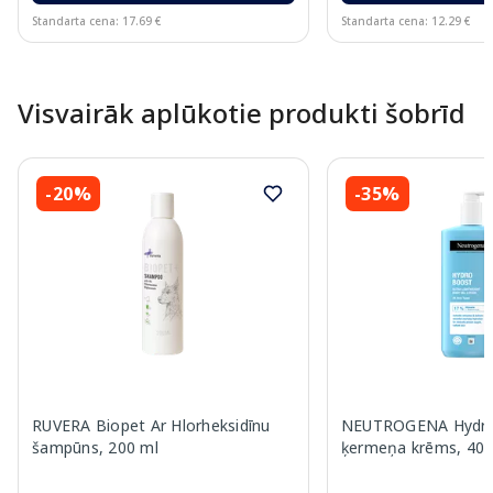
Standarta cena: 17.69 €
Standarta cena: 12.29 €
Page 1 of 10
Visvairāk aplūkotie produkti šobrīd
-20%
-35%
RUVERA Biopet Ar Hlorheksidīnu
NEUTROGENA Hydro
šampūns, 200 ml
ķermeņa krēms, 400