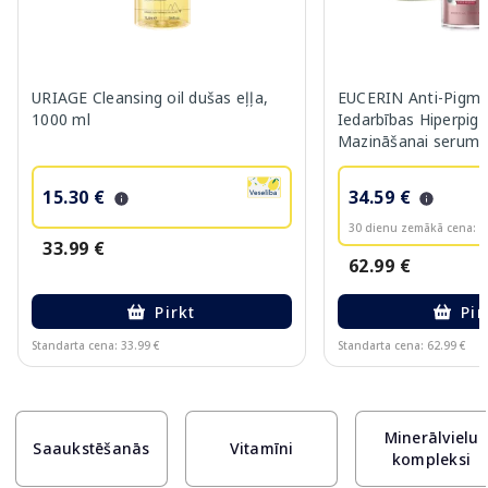
URIAGE Cleansing oil dušas eļļa,
EUCERIN Anti-Pigme
1000 ml
Iedarbības Hiperpig
Mazināšanai serums
15.30 €
34.59 €
30 dienu zemākā cena:
3
33.99 €
62.99 €
Pirkt
Pir
Standarta cena: 33.99 €
Standarta cena: 62.99 €
Page 1 of 10
Minerālvielu
Saaukstēšanās
Vitamīni
kompleksi