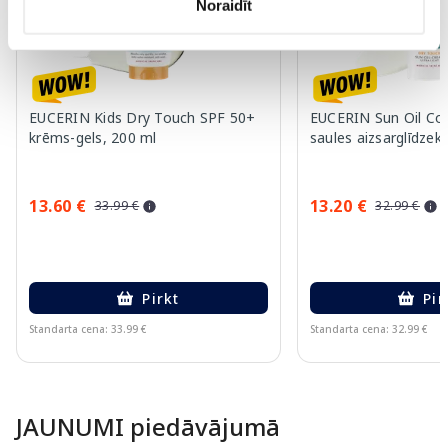
Noraidīt
EUCERIN Kids Dry Touch SPF 50+
EUCERIN Sun Oil Co
krēms-gels, 200 ml
saules aizsarglīdzekl
13.60 €
13.20 €
33.99 €
32.99 €
Pirkt
Pir
Standarta cena: 33.99 €
Standarta cena: 32.99 €
Page 1 of 10
JAUNUMI piedāvājumā