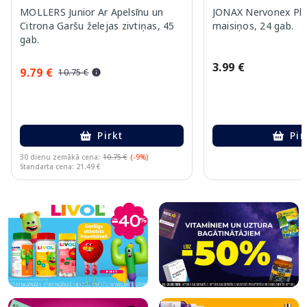
MOLLERS Junior Ar Apelsīnu un
JONAX Nervonex Plu
Citrona Garšu želejas zivtiņas, 45
maisiņos, 24 gab.
gab.
3.99 €
9.79 €
10.75 €
Pirkt
Pir
30 dienu zemākā cena:
10.75 €
(-9%)
Standarta cena: 21.49 €
Page 1 of 10