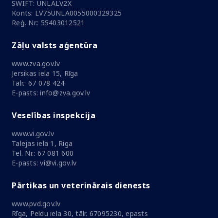
SWIFT: UNLALV2X
Konts: LV75UNLA0055000329325
Reģ. Nr.: 55403012521
Zāļu valsts aģentūra
www.zva.gov.lv
Jersikas iela 15, Rīga
Tālr.: 67 078 424
E-pasts: info@zva.gov.lv
Veselības inspekcija
www.vi.gov.lv
Talejas iela 1, Riga
Tel. Nr.: 67 081 600
E-pasts: vi@vi.gov.lv
Pārtikas un veterinārais dienests
www.pvd.gov.lv
Rīga, Peldu iela 30, tālr. 67095230, epasts