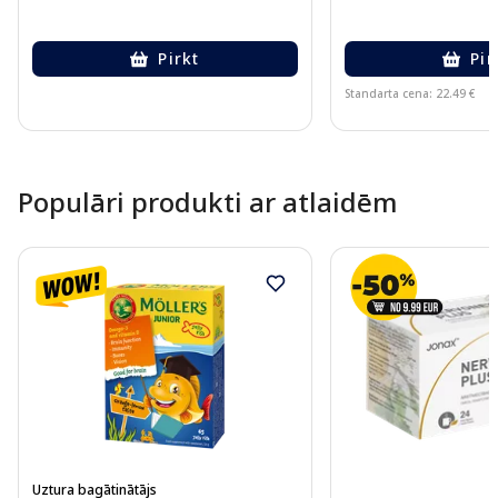
Pirkt
Pir
Standarta cena: 22.49 €
Page 1 of 10
Populāri produkti ar atlaidēm
Uztura bagātinātājs