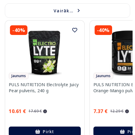
Vairāk...
-40%
-40%
Jaunums
Jaunums
PULS NUTRITION Electrolyte Juicy
PULS NUTRITION Ele
Pear pulveris, 240 g
Orange-Mango pulver
10.61 €
7.37 €
17.69 €
12.29 €
Pirkt
Pir