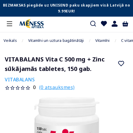
BEZMAKSAS piegāde uz UNISEND paku skapjiem visā Latvijā no
9.99EUR!
Veikals
Vitamīni un uztura bagātinātāji
Vitamīni
C vita
VITABALANS Vita C 500 mg + Zinc
sūkājamās tabletes, 150 gab.
VITABALANS
(0 atsauksmes)
0