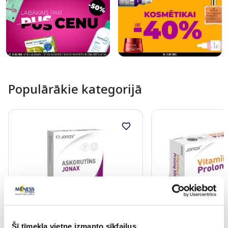
Populārākie kategorijā
1+1
Uztura bagātinātājs
Uztura bagātinātājs
Šī tīmekļa vietne izmanto sīkfailus