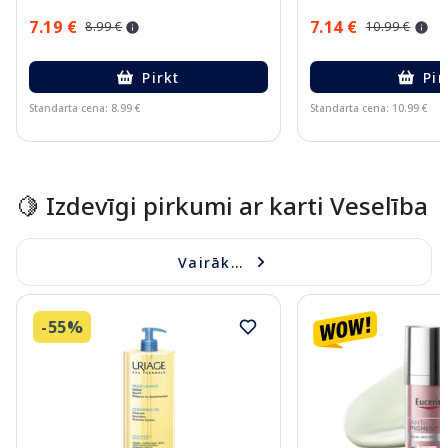
7.19 €
7.14 €
8.99 €
10.99 €
Pirkt
Pir
Standarta cena: 8.99 €
Standarta cena: 10.99 €
Page 1 of 15
🍋 Izdevīgi pirkumi ar karti Veselība
Vairāk...
-55%