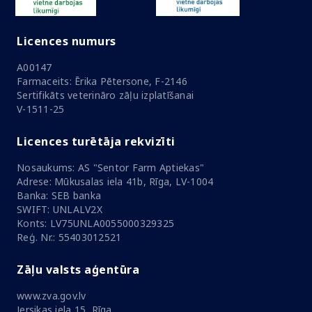
Licences numurs
A00147
Farmaceits: Ērika Pētersone, F-2146
Sertifikāts veterināro zāļu izplatīšanai
V-1511-25
Licences turētāja rekvizīti
Nosaukums: AS "Sentor Farm Aptiekas"
Adrese: Mūkusalas iela 41b, Rīga, LV-1004
Banka: SEB banka
SWIFT: UNLALV2X
Konts: LV75UNLA0055000329325
Reģ. Nr.: 55403012521
Zāļu valsts aģentūra
www.zva.gov.lv
Jersikas iela 15, Rīga