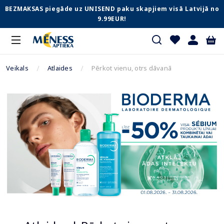
BEZMAKSAS piegāde uz UNISEND paku skapjiem visā Latvijā no
9.99EUR!
Veikals
Atlaides
Pērkot vienu, otrs dāvanā