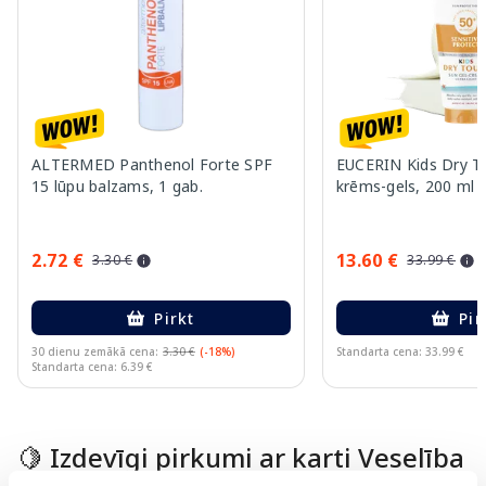
ALTERMED Panthenol Forte SPF
EUCERIN Kids Dry T
15 lūpu balzams, 1 gab.
krēms-gels, 200 ml
2.72 €
13.60 €
3.30 €
33.99 €
Pirkt
Pir
30 dienu zemākā cena:
3.30 €
(-18%)
Standarta cena: 33.99 €
Standarta cena: 6.39 €
Page 1 of 10
🍋 Izdevīgi pirkumi ar karti Veselība