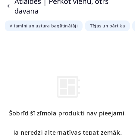
Atlaides | Pērkot vienu, otrs
dāvanā
Vitamīni un uztura bagātinātāji
Tējas un pārtika
Šobrīd šī zīmola produkti nav pieejami.
Ja neredzi alternatīvas tepat zemāk,