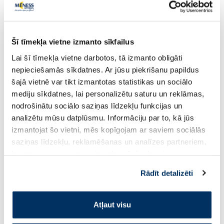
Vairāk...
Šī tīmekļa vietne izmanto sīkfailus
-40%
-27%
Lai šī tīmekļa vietne darbotos, tā izmanto obligāti
nepieciešamās sīkdatnes. Ar jūsu piekrišanu papildus
šajā vietnē var tikt izmantotas statistikas un sociālo
mediju sīkdatnes, lai personalizētu saturu un reklāmas,
nodrošinātu sociālo saziņas līdzekļu funkcijas un
analizētu mūsu datplūsmu. Informāciju par to, kā jūs
izmantojat šo vietni, mēs kopīgojam ar saviem sociālās
Uztura bagātinātājs
saziņas līdzekļu, reklamēšanas un analīzes partneriem,
CYMARIC URO Pulveris paciņas, 14
BABE Lip&Cheek SPF
kuri to var apvienot ar citu informāciju, ko viņiem
gab.
balzams, 20 ml
sniedzat vai ko viņi apkopo, kad lietojat viņu
Rādīt detalizēti
pakalpojumus. Ja piekrītat šo papildu sīkdatņu
izmantošanai, lūdzu, atzīmējiet savu izvēli:
19.19 €
5.04 €
Atļaut visu
30 dienu zemākā cena:
6
31.99 €