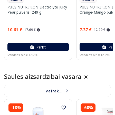
PULS NUTRITION Electrolyte Juicy
PULS NUTRITION Ele
Pear pulveris, 240 g
Orange-Mango pulver
10.61 €
7.37 €
17.69 €
12.29 €
Pirkt
Pir
Standarta cena: 17.69 €
Standarta cena: 12.29 €
Page 1 of 10
Saules aizsardzībai vasarā ☀️
Vairāk...
-18%
-60%