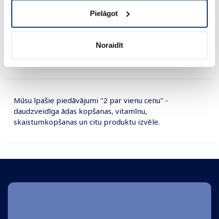
12.59 €
Pielāgot
Pirkt
Pir
Standarta cena: 31.99 €
Standarta cena: 12.59 €
Noraidīt
Page 1 of 10
Mūsu īpašie piedāvājumi "2 par vienu cenu" -
daudzveidīga ādas kopšanas, vitamīnu,
skaistumkopšanas un citu produktu izvēle.