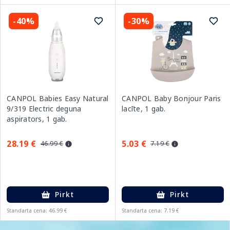
-40%
-30%
CANPOL Babies Easy Natural
CANPOL Baby Bonjour Paris
9/319 Electric deguna
lacīte, 1 gab.
aspirators, 1 gab.
28.19 €
5.03 €
46.99 €
7.19 €
Pirkt
Pirkt
Standarta cena: 46.99 €
Standarta cena: 7.19 €