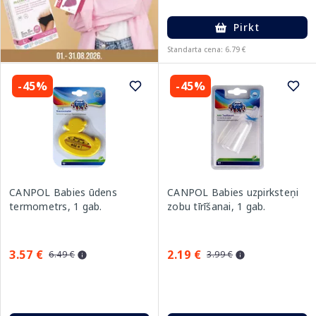
Pirkt
Standarta cena: 6.79 €
-45%
-45%
CANPOL Babies ūdens
CANPOL Babies uzpirksteņi
termometrs, 1 gab.
zobu tīrīšanai, 1 gab.
3.57 €
2.19 €
6.49 €
3.99 €