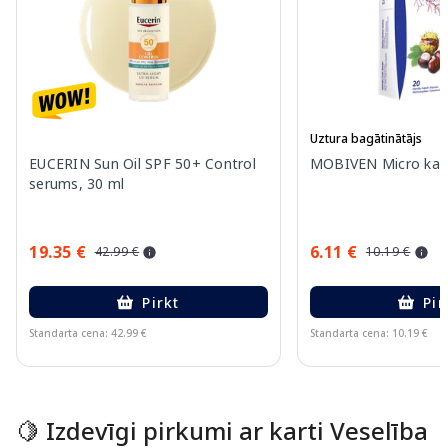
Uztura bagātinātājs
EUCERIN Sun Oil SPF 50+ Control
MOBIVEN Micro kaps
serums, 30 ml
19.35 €
6.11 €
42.99 €
10.19 €
Pirkt
Pir
Standarta cena: 42.99 €
Standarta cena: 10.19 €
Page 1 of 10
🍋 Izdevīgi pirkumi ar karti Veselība