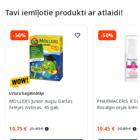
Tavi iemīļotie produkti ar atlaidi!
-50%
-50%
Uztura bagātinātājs
MOLLERS Junior Augļu Garšas
PHARMACERIS R SPF
želejas zivtiņas, 45 gab.
Rosalgin sejas krēm
10.75 €
10.45 €
21.49 €
20.89 €