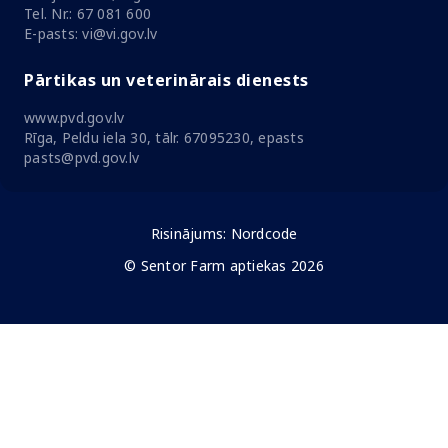
Tel. Nr.: 67 081 600
E-pasts: vi@vi.gov.lv
Pārtikas un veterinārais dienests
www.pvd.gov.lv
Rīga, Peldu iela 30, tālr. 67095230, epasts
pasts@pvd.gov.lv
Risinājums:
Nordcode
© Sentor Farm aptiekas 2026