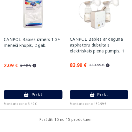
CANPOL Babies ar deguna
CANPOL Babies izmērs 1 3+
aspiratoru dubultais
mēneši knupis, 2 gab.
elektriskais piena pumpis, 1
gab.
83.99 €
2.09 €
139.99 €
3.49 €
Pirkt
Pirkt
Standarta cena: 3.49 €
Standarta cena: 139.99 €
Parādīti 15 no 15 produktiem