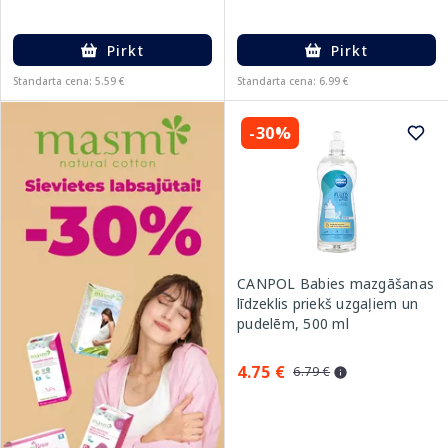
Pirkt
Pirkt
Standarta cena: 5.59 €
Standarta cena: 6.99 €
-30%
CANPOL Babies mazgāšanas
līdzeklis priekš uzgaļiem un
pudelēm, 500 ml
4.75 €
6.79 €