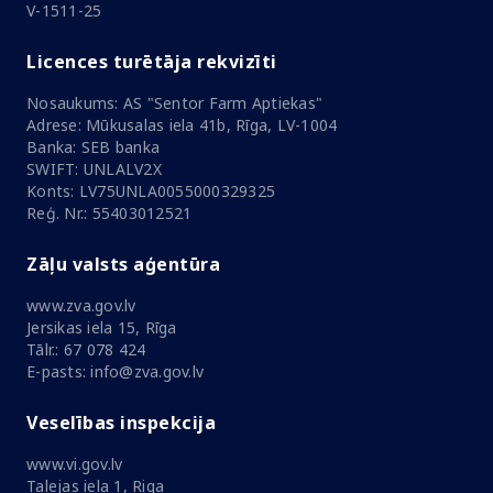
V-1511-25
Licences turētāja rekvizīti
Nosaukums: AS "Sentor Farm Aptiekas"
Adrese: Mūkusalas iela 41b, Rīga, LV-1004
Banka: SEB banka
SWIFT: UNLALV2X
Konts: LV75UNLA0055000329325
Reģ. Nr.: 55403012521
Zāļu valsts aģentūra
www.zva.gov.lv
Jersikas iela 15, Rīga
Tālr.: 67 078 424
E-pasts: info@zva.gov.lv
Veselības inspekcija
www.vi.gov.lv
Talejas iela 1, Riga