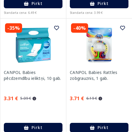
Pirkt
Pirkt
Standarta cena: 6.49 €
Standarta cena: 3.99 €
-35%
-40%
CANPOL Babies
CANPOL Babies Rattles
pēcdzemdību ieliktņi, 10 gab.
zobgrauznis, 1 gab.
3.31 €
3.71 €
5.09 €
6.19 €
Pirkt
Pirkt