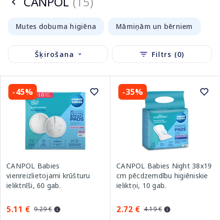
CANPOL
(15)
Mutes dobuma higiēna
Māmiņām un bērniem
Šķirošana
Filtrs (0)
-45%
-35%
CANPOL Babies
CANPOL Babies Night 38x19
vienreizlietojami krūšturu
cm pēcdzemdību higiēniskie
ieliktnīši, 60 gab.
ieliktņi, 10 gab.
5.11 €
2.72 €
9.29 €
4.19 €