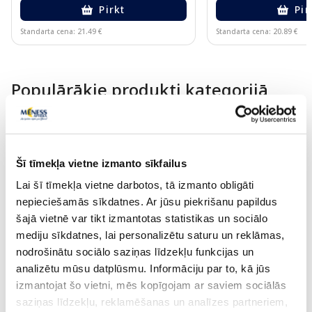
Pirkt
Pir
Standarta cena: 21.49 €
Standarta cena: 20.89 €
Page 1 of 15
Populārākie produkti kategorijā
-32%
-31%
Šī tīmekļa vietne izmanto sīkfailus
Lai šī tīmekļa vietne darbotos, tā izmanto obligāti
nepieciešamās sīkdatnes. Ar jūsu piekrišanu papildus
šajā vietnē var tikt izmantotas statistikas un sociālo
mediju sīkdatnes, lai personalizētu saturu un reklāmas,
nodrošinātu sociālo saziņas līdzekļu funkcijas un
analizētu mūsu datplūsmu. Informāciju par to, kā jūs
Uztura bagātinātājs
Uztura bagātinātājs
izmantojat šo vietni, mēs kopīgojam ar saviem sociālās
FJORD Omega-3 zivju eļļa
NATEO D 400 SV pili
kapsulas, 80 gab.
saziņas līdzekļu, reklamēšanas un analīzes partneriem,