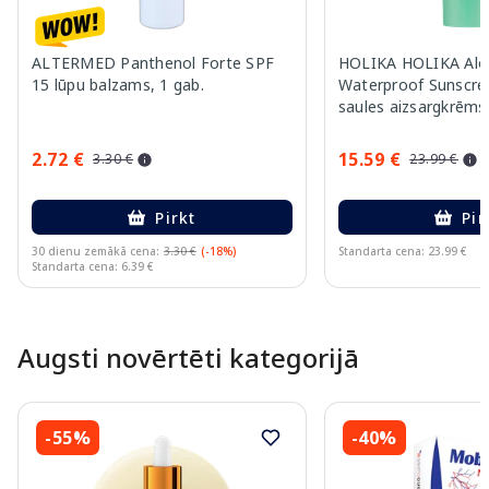
ALTERMED Panthenol Forte SPF
HOLIKA HOLIKA Alo
15 lūpu balzams, 1 gab.
Waterproof Sunscr
saules aizsargkrēms
2.72 €
15.59 €
3.30 €
23.99 €
Pirkt
Pir
30 dienu zemākā cena:
3.30 €
(-18%)
Standarta cena: 23.99 €
Standarta cena: 6.39 €
Page 1 of 10
Augsti novērtēti kategorijā
-55%
-40%