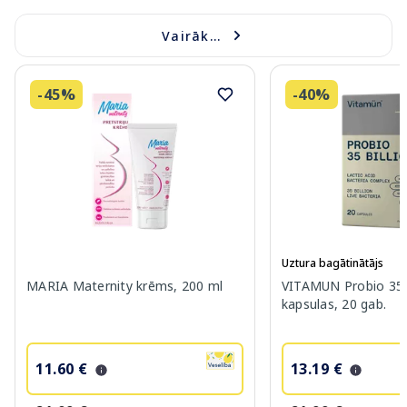
Vairāk...
-45%
-40%
Uztura bagātinātājs
MARIA Maternity krēms, 200 ml
VITAMUN Probio 35 B
kapsulas, 20 gab.
11.60 €
13.19 €