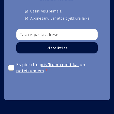
Uzzini visu pirmais.
Abonēšanu var atcelt jebkurā laikā
Pieteikties
Es piekrītu
privātuma politikai
un
noteikumiem
*