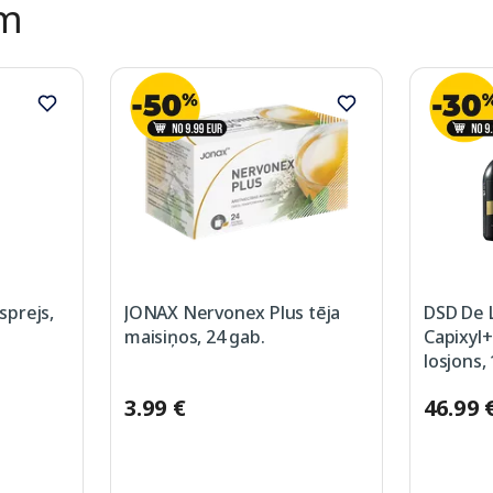
ēm
prejs,
JONAX Nervonex Plus tēja
DSD De 
maisiņos, 24 gab.
Capixyl+
losjons,
3.99 €
46.99 