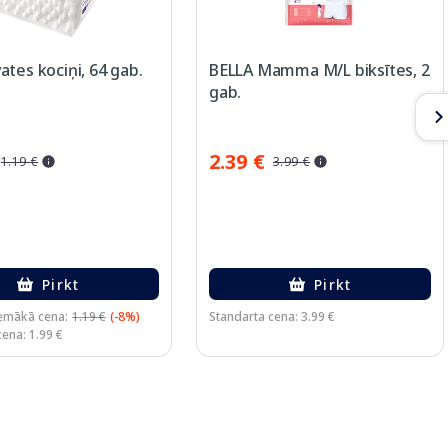
tes kociņi, 64 gab.
BELLA Mamma M/L biksītes, 2
gab.
2.39 €
1.19 €
3.99 €
Pirkt
Pirkt
emākā cena:
1.19 €
(-8%)
Standarta cena: 3.99 €
ena: 1.99 €