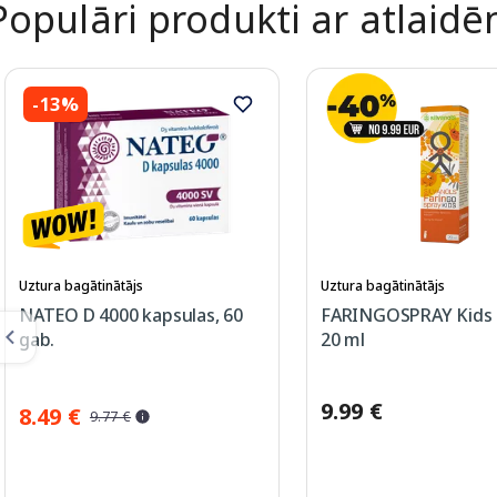
Populāri produkti ar atlaid
-13%
Uztura bagātinātājs
Uztura bagātinātājs
NATEO D 4000 kapsulas, 60
FARINGOSPRAY Kids s
gab.
20 ml
9.99 €
8.49 €
9.77 €