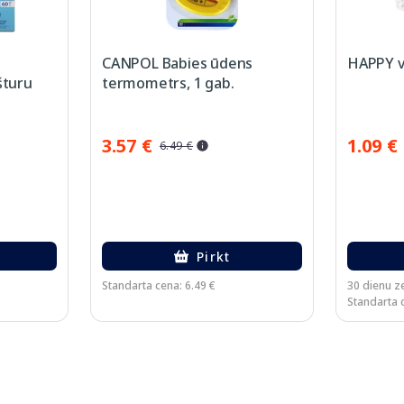
CANPOL Babies ūdens
HAPPY va
šturu
termometrs, 1 gab.
3.57 €
1.09 €
6.49 €
Pirkt
Standarta cena: 6.49 €
30 dienu z
Standarta c