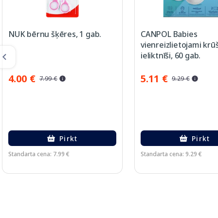
NUK bērnu šķēres, 1 gab.
CANPOL Babies
vienreizlietojami krū
ieliktnīši, 60 gab.
4.00 €
5.11 €
7.99 €
9.29 €
Pirkt
Pirkt
Standarta cena: 7.99 €
Standarta cena: 9.29 €
Page 1 of 2