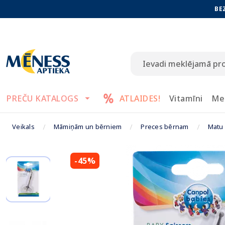
BE
PREČU KATALOGS
ATLAIDES!
Vitamīni
Me
Veikals
Māmiņām un bērniem
Preces bērnam
Matu
-45%