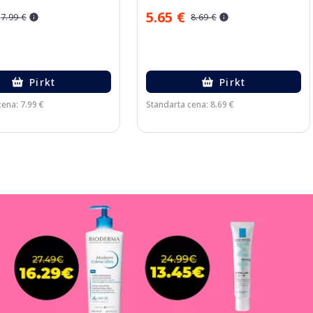
5.65 €
7.99 €
8.69 €
Pirkt
Pirkt
ena: 7.99 €
Standarta cena: 8.69 €