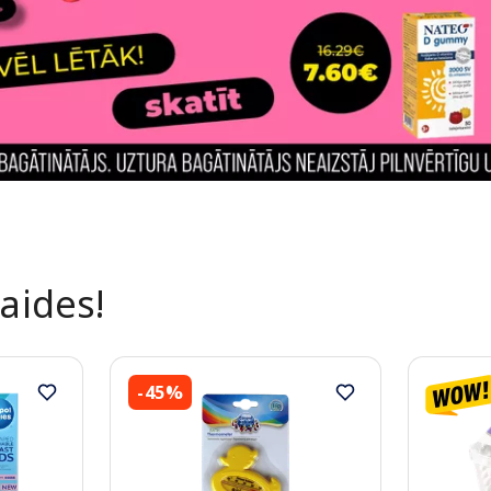
laides!
-45%