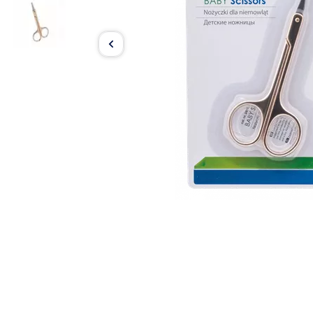
Item
1
of
2
Item
1
of
2