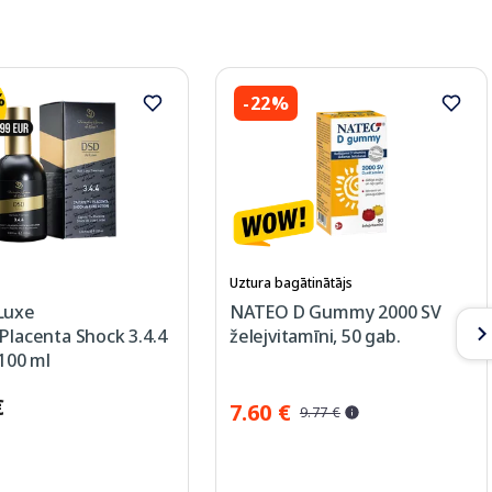
-22%
Uztura bagātinātājs
Luxe
NATEO D Gummy 2000 SV
Placenta Shock 3.4.4
želejvitamīni, 50 gab.
 100 ml
€
7.60 €
9.77 €