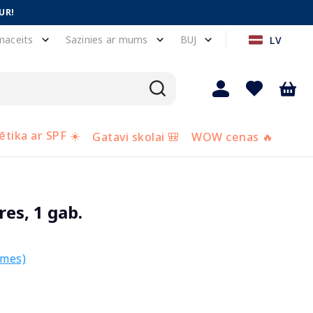
UR!
maceits
Sazinies ar mums
BUJ
LV
tika ar SPF ☀️
Gatavi skolai 🎒
WOW cenas 🔥
es, 1 gab.
smes)