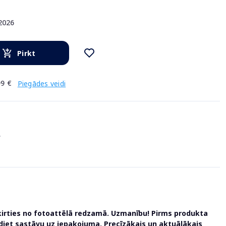
.2026
Pirkt
9 €
Piegādes veidi
.
ķirties no fotoattēlā redzamā. Uzmanību! Pirms produkta
udiet sastāvu uz iepakojuma. Precīzākais un aktuālākais