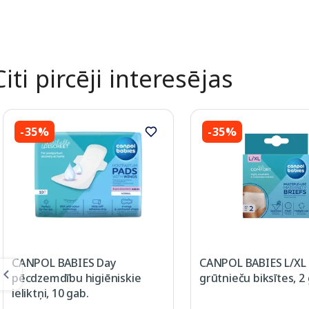
Citi pircēji interesējas
-35%
-35%
CANPOL BABIES Day
CANPOL BABIES L/XL
pēcdzemdību higiēniskie
grūtnieču biksītes, 2
ieliktņi, 10 gab.