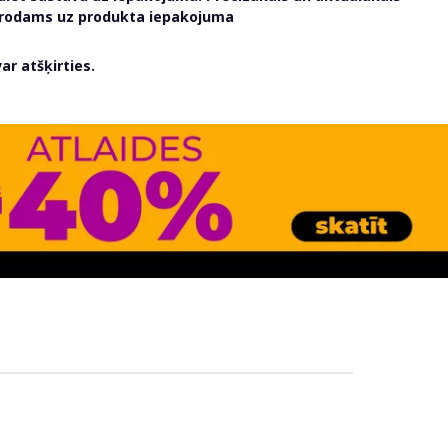
atrodams uz produkta iepakojuma
r atšķirties.