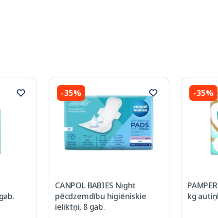
-35%
-35%
CANPOL BABIES Night
PAMPERS
 gab.
pēcdzemdību higiēniskie
kg autiņ
ieliktņi, 8 gab.