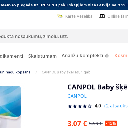
ZMAKSAS piegāde uz UNISEND paku skapjiem visā Latvijā no 9.99E
Karte Veselība
Online far
Analīžu komplekti 🩸
Kosmē
dikamenti
Skaistumam
 un nagu kopšana
CANPOL Baby šķēres, 1 gab.
CANPOL Baby šķēr
CANPOL
(2 atsauk
4.0
3.07 €
5.59 €
-45%