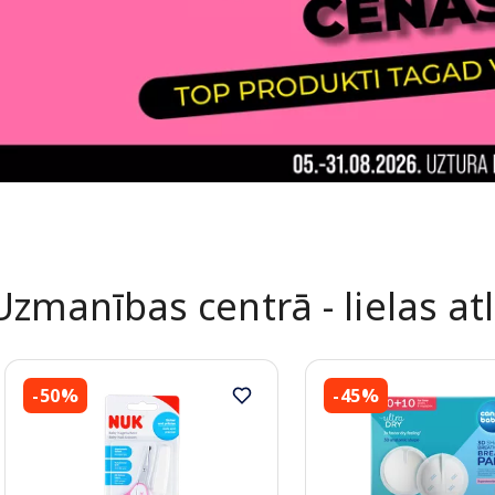
Uzmanības centrā - lielas at
-50%
-45%