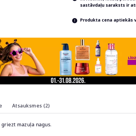
sastāvdaļu saraksts ir 
Produkta cena aptiekās va
e
Atsauksmes (2)
i griezt mazuļa nagus.