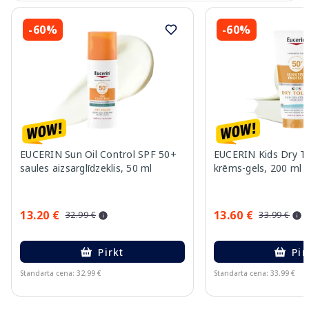
-60%
-60%
EUCERIN Sun Oil Control SPF 50+
EUCERIN Kids Dry T
saules aizsarglīdzeklis, 50 ml
krēms-gels, 200 ml
13.20 €
13.60 €
32.99 €
33.99 €
Pirkt
Pir
Standarta cena: 32.99 €
Standarta cena: 33.99 €
Page 1 of 10