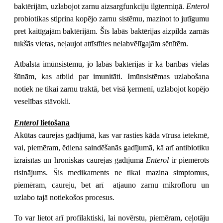
baktērijām, uzlabojot zarnu aizsargfunkciju ilgtermiņā.
Enterol
probiotikas stiprina kopējo zarnu sistēmu, mazinot to jutīgumu
pret kaitīgajām baktērijām. Šīs labās baktērijas aizpilda zarnās
tukšās vietas, neļaujot attīstīties nelabvēlīgajām sēnītēm.
Atbalsta imūnsistēmu, jo labās baktērijas ir kā barības vielas
šūnām, kas atbild par imunitāti. Imūnsistēmas uzlabošana
notiek ne tikai zarnu traktā, bet visā ķermenī, uzlabojot kopējo
veselības stāvokli.
Enterol
lietošana
Akūtas caurejas gadījumā, kas var rasties kāda vīrusa ietekmē,
vai, piemēram, ēdiena saindēšanās gadījumā, kā arī antibiotiku
izraisītas un hroniskas caurejas gadījumā
Enterol
ir piemērots
risinājums. Šis medikaments ne tikai mazina simptomus,
piemēram, caureju, bet arī atjauno zarnu mikrofloru un
uzlabo tajā notiekošos procesus.
To var lietot arī profilaktiski, lai novērstu, piemēram, ceļotāju