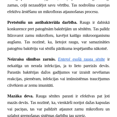
zarnas, ceļā nezaudējot savu vērtību. Tas nodrošina caurejas
efektīvu ārstēšanu un mikrofloras atjaunošanas procesu.
Pretsēnīšu un antibakteriāla darbība.
Raugs ir dabiskā
konkurence pret patogēnām baktērijām un sēnītēm. Tas palīdz
līdzsvarot zarnu mikrofloru, kavējot kaitīgo mikroorganismu
augšanu. Tas nozīmē, ka, lietojot raugu, var samazināties
patogēnu baktēriju vai sēnīšu pārākuma iespējamība nākotnē.
Neizraisa slimības zarnās.
Enterol
esošā rauga sēnīte
ir
nekaitīga un nerada infekcijas, ja to lieto pareizās devās.
Parastās baktērijas dažos gadījumos var izraisīt nevēlamas
reakcijas, piemēram, infekcijas vai imūnsistēmas traucējumus
cilvēkiem ar zemu imunitāti.
Mazāka deva.
Rauga sēnītes parasti ir efektīvas pat ļoti
mazās devās. Tas nozīmē, ka, vienkārši norijot dažas kapsulas
vai paciņas, tas var palīdzēt atjaunot zarnu mikrofloru un
uzlabot gremošanas sistēmas darbību jau uzreiz.