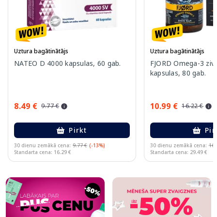
Uztura bagātinātājs
Uztura bagātinātājs
NATEO D 4000 kapsulas, 60 gab.
FJORD Omega-3 zivj
kapsulas, 80 gab.
8.49 €
10.99 €
9.77 €
16.22 €
Pirkt
Pir
30 dienu zemākā cena:
9.77 €
(-13%)
30 dienu zemākā cena:
16.
Standarta cena: 16.29 €
Standarta cena: 29.49 €
Page 1 of 10