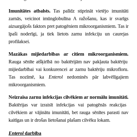
Imunitātes atbalsts.
Tas palīdz stiprināt vietējo imunitāti
zarnās, veicinot imūnglobulīna A ražošanu, kas ir svarīgs
aizsargājošs faktors pret patogēniem mikroorganismiem. Tas ir
īpaši noderīgi, ja tiek lietots zarnu infekciju un caurejas
profilaksei.
Mazākas mijiedarbības ar citiem mikroorganismiem.
Rauga sēnīte atšķirībā no baktērijām nav pakļauta baktēriju
mijiedarbībai vai konkurencei ar zarnu baktēriju mikrofloru.
Tas nozīmē, ka
Enterol
nedominēs pār labvēlīgajiem
mikroorganismiem.
Neizraisa zarnu infekcijas cilvēkiem ar normālu imunitāti.
Baktērijas var izraisīt infekcijas vai patogēnās reakcijas
cilvēkiem ar vājinātu imunitāti, bet rauga sēnītes parasti nav
kaitīgas un ir drošas lietošanai plašam cilvēku lokam.
Enterol
darbība