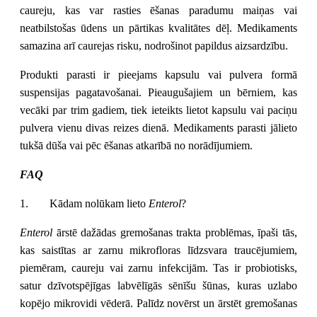
caureju, kas var rasties ēšanas paradumu maiņas vai
neatbilstošas ūdens un pārtikas kvalitātes dēļ. Medikaments
samazina arī caurejas risku, nodrošinot papildus aizsardzību.
Produkti parasti ir pieejams kapsulu vai pulvera formā
suspensijas pagatavošanai. Pieaugušajiem un bērniem, kas
vecāki par trim gadiem, tiek ieteikts lietot kapsulu vai paciņu
pulvera vienu divas reizes dienā. Medikaments parasti jālieto
tukšā dūša vai pēc ēšanas atkarībā no norādījumiem.
FAQ
1.
Kādam nolūkam lieto
Enterol
?
Enterol
ārstē dažādas gremošanas trakta problēmas, īpaši tās,
kas saistītas ar zarnu mikrofloras līdzsvara traucējumiem,
piemēram, caureju vai zarnu infekcijām. Tas ir probiotisks,
satur dzīvotspējīgas labvēlīgās sēnīšu šūnas, kuras uzlabo
kopējo mikrovidi vēderā. Palīdz novērst un ārstēt gremošanas