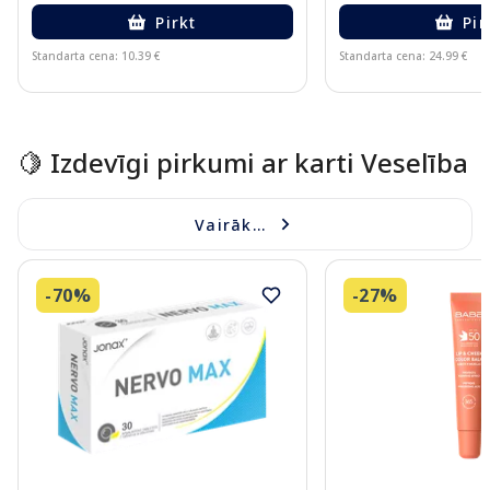
Pirkt
Pir
Standarta cena: 10.39 €
Standarta cena: 24.99 €
Page 1 of 10
🍋 Izdevīgi pirkumi ar karti Veselība
Vairāk...
-70%
-27%