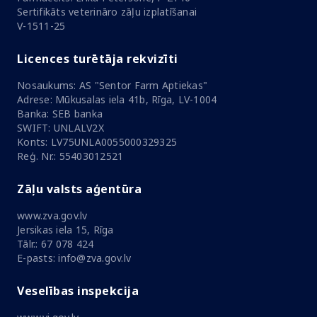
Sertifikāts veterināro zāļu izplatīšanai
V-1511-25
Licences turētāja rekvizīti
Nosaukums: AS "Sentor Farm Aptiekas"
Adrese: Mūkusalas iela 41b, Rīga, LV-1004
Banka: SEB banka
SWIFT: UNLALV2X
Konts: LV75UNLA0055000329325
Reģ. Nr.: 55403012521
Zāļu valsts aģentūra
www.zva.gov.lv
Jersikas iela 15, Rīga
Tālr.: 67 078 424
E-pasts: info@zva.gov.lv
Veselības inspekcija