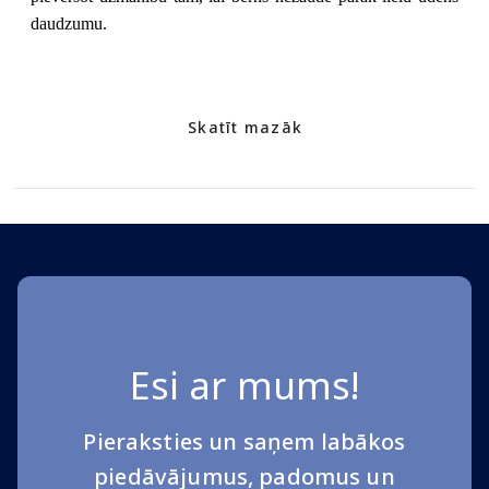
daudzumu.
Skatīt mazāk
Esi ar mums!
Pieraksties un saņem labākos
piedāvājumus, padomus un