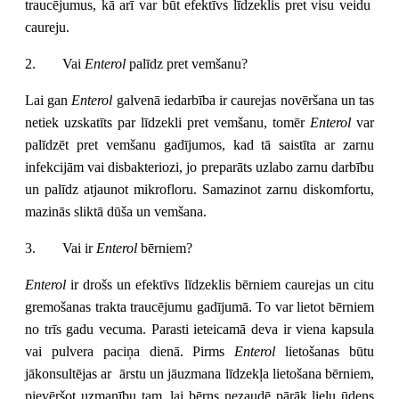
traucējumus, kā arī var būt efektīvs līdzeklis pret visu veidu
caureju.
2.
Vai
Enterol
palīdz pret vemšanu?
Lai gan
Enterol
galvenā iedarbība ir caurejas novēršana un tas
netiek uzskatīts par līdzekli pret vemšanu, tomēr
Enterol
var
palīdzēt pret vemšanu gadījumos, kad tā saistīta ar zarnu
infekcijām vai disbakteriozi, jo preparāts uzlabo zarnu darbību
un palīdz atjaunot mikrofloru. Samazinot zarnu diskomfortu,
mazinās sliktā dūša un vemšana.
3.
Vai ir
Enterol
bērniem?
Enterol
ir drošs un efektīvs līdzeklis bērniem caurejas un citu
gremošanas trakta traucējumu gadījumā. To var lietot bērniem
no trīs gadu vecuma. Parasti ieteicamā deva ir viena kapsula
vai pulvera paciņa dienā. Pirms
Enterol
lietošanas būtu
jākonsultējas ar ārstu un jāuzmana līdzekļa lietošana bērniem,
pievēršot uzmanību tam, lai bērns nezaudē pārāk lielu ūdens