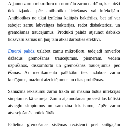
Atjauno zarnu mikrofloru un normālu zarnu darbību, kas bieži
tiek izjaukta pēc antibiotiku lietošanas vai infekcijām.
Antibiotikas ne tikai iznīcina kaitīgās baktērijas, bet arī var
sabojāt zarnu labvēlīgās baktērijas, radot disbakteriozi un
gremošanas traucējumus
.
Produkti palīdz atjaunot dabisko
līdzsvaru zarnās un ļauj tām atkal darboties efektīvi.
Enterol
palīdz
uzlabot zarnu mikrofloru, tādējādi novēršot
dažādus gremošanas traucējumus, piemēram, vēdera
uzpūšanos, diskomfortu un gremošanas traucējumus pēc
ēšanas. Ar medikamenta palīdzību tiek uzlabots zarnu
kustīgums, mazinot aizcietējumus un citas problēmas.
Samazina iekaisumu zarnu traktā un mazina tādus infekcijas
simptomus kā caureja. Zarnu atjaunošanas procesā tas būtiski
atvieglo simptomus un samazina iekaisumu, tāpēc zarnu
atveseļošanās notiek ātrāk.
Palielina gremošanas sistēmas rezistenci pret kaitīgajām