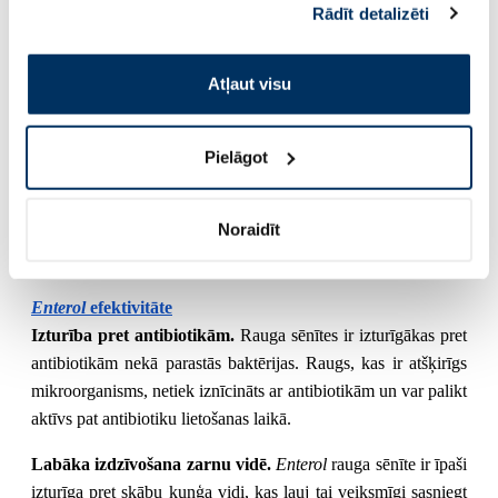
Rādīt detalizēti
iedarbībai, ne tikai ārstējot dažādas zarnu trakta slimības, bet
pakalpojumus. Ja piekrītat šo papildu sīkdatņu
arī darbojoties profilaktiski. Baktērijas ir vienlīdz efektīvas
izmantošanai, lūdzu, atzīmējiet savu izvēli:
gan akūtu, gan hronisku slimību gadījumā.
Atļaut visu
Tas
parasti labi panes arī jutīgi cilvēki, jo līdzekļa pamatā ir
rauga sēnītes radītās baktērijas, nevis baktērija pati par sevi.
Pielāgot
Rauga sēnītes ir izturīgākas pret antibiotikām, ir mazāk
pakļautas zarnu skābajai videi, palīdz līdzsvarot mikrofloru un
Noraidīt
stiprina imūnsistēmu. Turklāt tās ir efektīvas, lietojot mazās
devās, un sniedz ātrāku rezultātu.
Enterol
efektivitāte
Izturība pret antibiotikām.
Rauga sēnītes ir izturīgākas pret
antibiotikām nekā parastās baktērijas. Raugs, kas ir atšķirīgs
mikroorganisms, netiek iznīcināts ar antibiotikām un var palikt
aktīvs pat antibiotiku lietošanas laikā.
Labāka izdzīvošana zarnu vidē.
Enterol
rauga sēnīte ir īpaši
izturīga pret skābu kuņģa vidi, kas ļauj tai veiksmīgi sasniegt