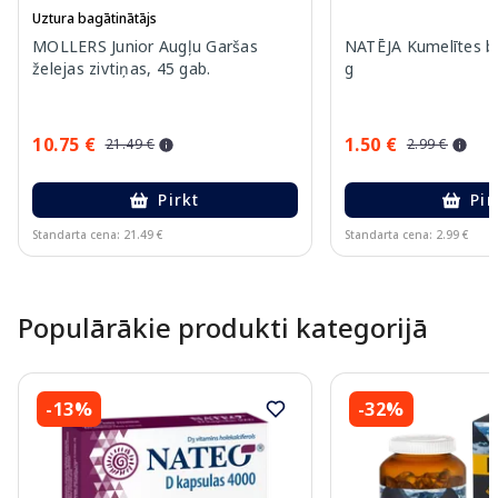
Uztura bagātinātājs
MOLLERS Junior Augļu Garšas
NATĒJA Kumelītes b
želejas zivtiņas, 45 gab.
g
10.75 €
1.50 €
21.49 €
2.99 €
Pirkt
Pir
Standarta cena: 21.49 €
Standarta cena: 2.99 €
Page 1 of 15
Populārākie produkti kategorijā
-13%
-32%