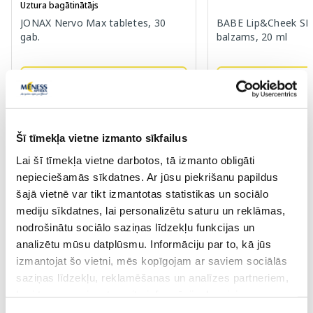
Uztura bagātinātājs
JONAX Nervo Max tabletes, 30
BABE Lip&Cheek SPF
gab.
balzams, 20 ml
3.00 €
5.04 €
30 dienu zemākā cena:
6
9.99 €
12.59 €
Šī tīmekļa vietne izmanto sīkfailus
Pirkt
Pir
Lai šī tīmekļa vietne darbotos, tā izmanto obligāti
nepieciešamās sīkdatnes. Ar jūsu piekrišanu papildus
Standarta cena: 9.99 €
Standarta cena: 12.59 €
šajā vietnē var tikt izmantotas statistikas un sociālo
Page 1 of 10
mediju sīkdatnes, lai personalizētu saturu un reklāmas,
nodrošinātu sociālo saziņas līdzekļu funkcijas un
analizētu mūsu datplūsmu. Informāciju par to, kā jūs
izmantojat šo vietni, mēs kopīgojam ar saviem sociālās
Labsajūta vēderā ar
Enterol
saziņas līdzekļu, reklamēšanas un analīzes partneriem,
Enterol
sastāvā esošās labvēlīgās baktērijas rada reakcijas, kas
kuri to var apvienot ar citu informāciju, ko viņiem
līdzinās normālas veselīgas zarnu floras aizsargājošajai
sniedzat vai ko viņi apkopo, kad lietojat viņu