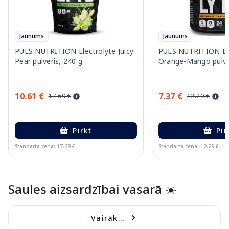
Jaunums
Jaunums
PULS NUTRITION Electrolyte Juicy
PULS NUTRITION Ele
Pear pulveris, 240 g
Orange-Mango pulver
10.61 €
7.37 €
17.69 €
12.29 €
Pirkt
Pir
Standarta cena: 17.69 €
Standarta cena: 12.29 €
Page 1 of 10
Saules aizsardzībai vasarā ☀️
Vairāk...