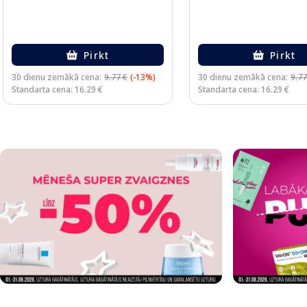
Pirkt
Pirkt
30 dienu zemākā cena:
9.77 €
(-13%)
30 dienu zemākā cena:
9.77
Standarta cena: 16.29 €
Standarta cena: 16.29 €
Page 1 of 2