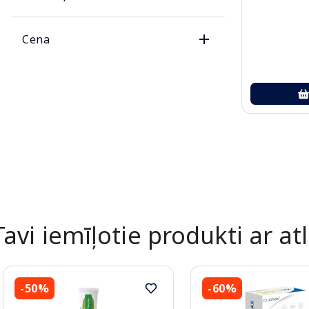
Cena
Tavi iemīļotie produkti ar atl
-50%
-60%