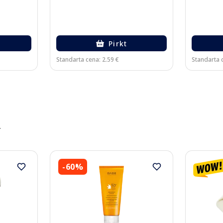
Pirkt
Standarta cena: 2.59 €
Standarta 
️
-60%