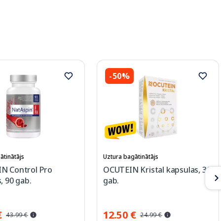
-50%
ātinātājs
Uztura bagātinātājs
N Control Pro
OCUTEIN Kristal kapsulas, 30
, 90 gab.
gab.
€
12.50 €
43.99 €
24.99 €