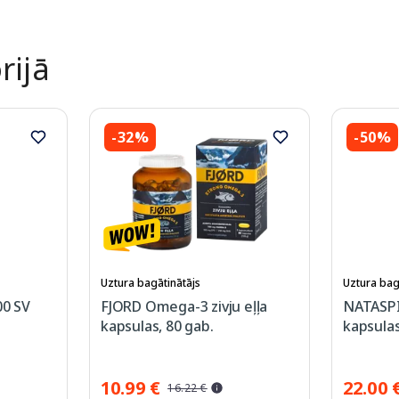
rijā
-32%
-50%
Uztura bagātinātājs
Uztura bag
0 SV
FJORD Omega-3 zivju eļļa
NATASPI
kapsulas, 80 gab.
kapsulas
10.99 €
22.00 
16.22 €