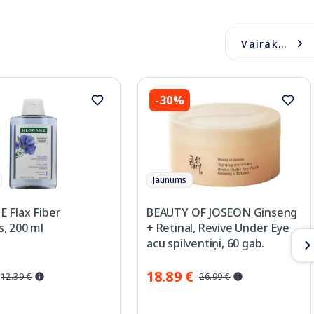
Vairāk...
-30%
Jaunums
 Flax Fiber
BEAUTY OF JOSEON Ginseng
, 200 ml
+ Retinal, Revive Under Eye
acu spilventiņi, 60 gab.
18.89 €
12.39 €
26.99 €