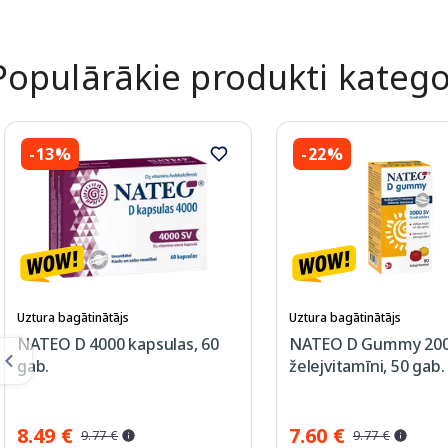
Populārākie produkti katego
-13%
-22%
Uztura bagātinātājs
Uztura bagātinātājs
NATEO D 4000 kapsulas, 60
NATEO D Gummy 200
gab.
želejvitamīni, 50 gab.
8.49 €
7.60 €
9.77 €
9.77 €