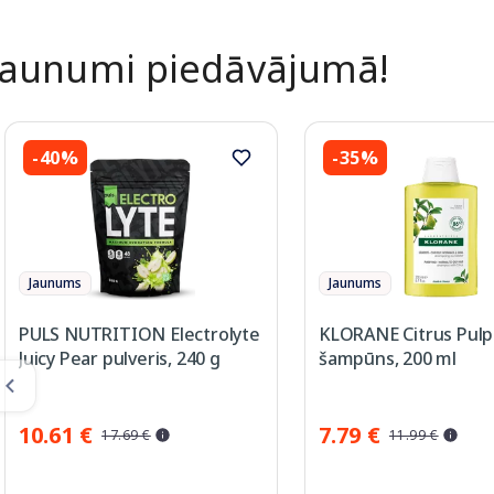
Jaunumi piedāvājumā!
-40%
-35%
Jaunums
Jaunums
PULS NUTRITION Electrolyte
KLORANE Citrus Pulp
Juicy Pear pulveris, 240 g
šampūns, 200 ml
10.61 €
7.79 €
17.69 €
11.99 €