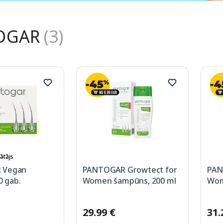
OGAR
(3)
ātājs
 Vegan
PANTOGAR Growtect for
PAN
0 gab.
Women šampūns, 200 ml
Wom
29.99 €
31.