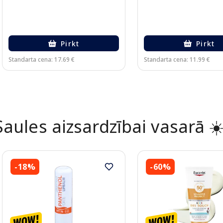
Pirkt
Pirkt
Standarta cena: 17.69 €
Standarta cena: 11.99 €
Page 1 of 2
Saules aizsardzībai vasarā ☀
-18%
-60%