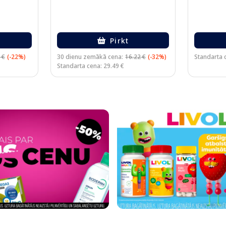
Pirkt
 €
(-22%)
30 dienu zemākā cena:
16.22 €
(-32%)
Standarta 
Standarta cena: 29.49 €