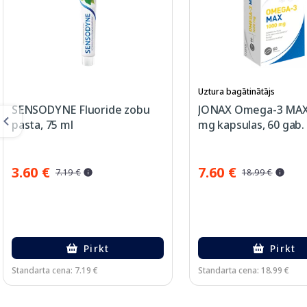
Uztura bagātinātājs
SENSODYNE Fluoride zobu
JONAX Omega-3 MAX
pasta, 75 ml
mg kapsulas, 60 gab.
3.60 €
7.60 €
7.19 €
18.99 €
Pirkt
Pirkt
Standarta cena: 7.19 €
Standarta cena: 18.99 €
Page 1 of 3