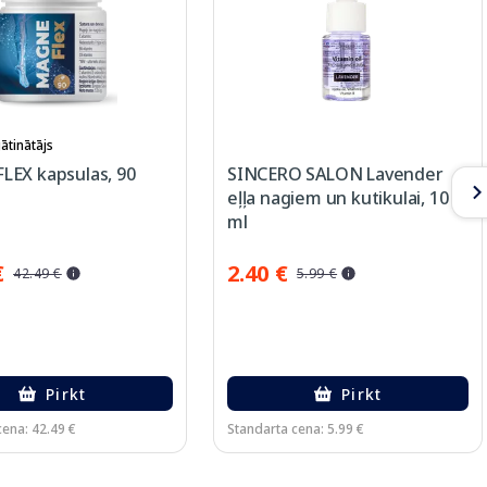
ātinātājs
EX kapsulas, 90
SINCERO SALON Lavender
eļļa nagiem un kutikulai, 10
ml
€
2.40 €
42.49 €
5.99 €
Pirkt
Pirkt
cena: 42.49 €
Standarta cena: 5.99 €