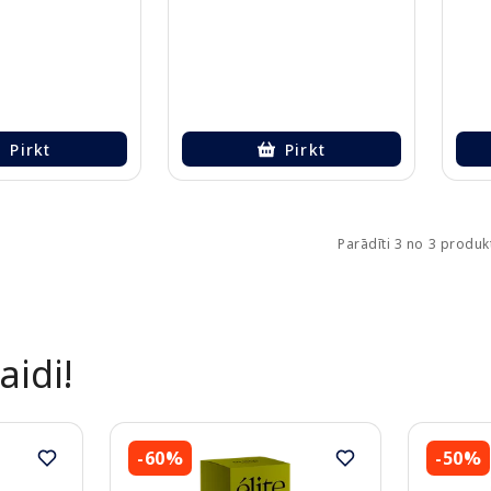
Pirkt
Pirkt
Parādīti 3 no 3 produ
aidi!
-60%
-50%