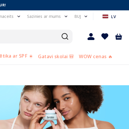
UR!
maceits
Sazinies ar mums
BUJ
LV
tika ar SPF ☀️
Gatavi skolai 🎒
WOW cenas 🔥