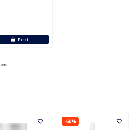
Pirkt
ktiem
-60%