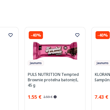
-40%
-40%
Jaunums
Jaunums
PULS NUTRITION Tempted
KLORANE
Brownie proteīna batoniņš,
šampūns
45 g
1.55 €
7.43 €
2.59 €