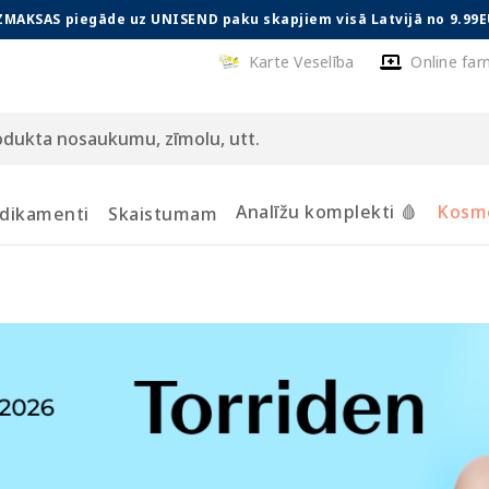
ZMAKSAS piegāde uz UNISEND paku skapjiem visā Latvijā no 9.99E
Karte Veselība
Online far
Analīžu komplekti 🩸
Kosmē
dikamenti
Skaistumam