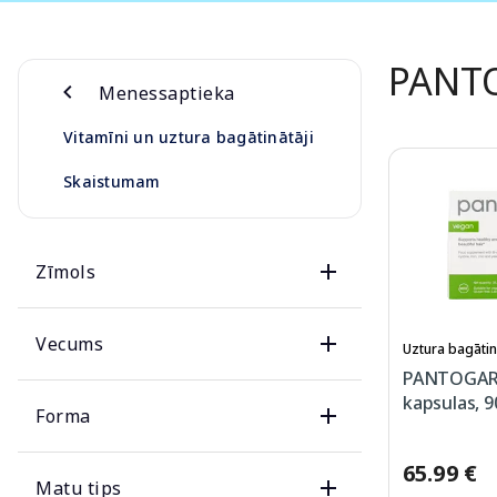
PANT
Menessaptieka
Vitamīni un uztura bagātinātāji
Skaistumam
Zīmols
Vecums
Uztura bagātin
PANTOGAR
kapsulas, 9
Forma
65.99 €
Matu tips