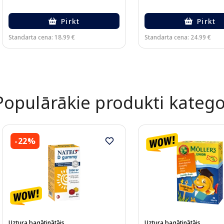
Pirkt
Pirkt
Standarta cena: 18.99 €
Standarta cena: 24.99 €
Page 1 of 3
Populārākie produkti katego
-22%
Uztura bagātinātājs
Uztura bagātinātājs