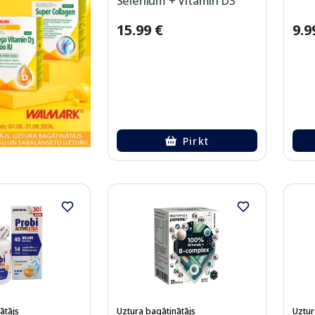
Selenium + Vitamin D3
kapsulas, 60 gab.
15.99 €
9.9
Pirkt
ātājs
Uztura bagātinātājs
Uztur