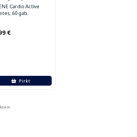
ENE Cardio Active
etes, 60 gab.
99 €
Pirkt
uktiem