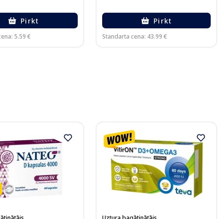
Pirkt
Pirkt
ena: 5.59 €
Standarta cena: 43.99 €
ātinātājs
Uztura bagātinātājs