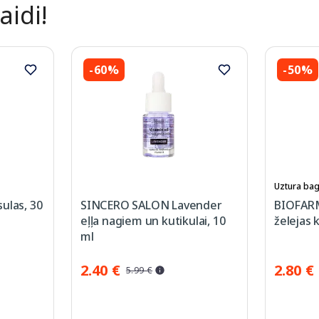
aidi!
-60%
-50%
Uztura bag
ulas, 30
SINCERO SALON Lavender
BIOFAR
eļļa nagiem un kutikulai, 10
želejas 
ml
2.40 €
2.80 €
5.99 €