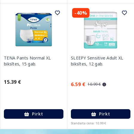
-40%
TENA Pants Normal XL
SLEEPY Sensitive Adult XL
biksītes, 15 gab.
biksītes, 12 gab.
15.39 €
6.59 €
10.99 €
Pirkt
Pirkt
Standarta cena: 10.99 €