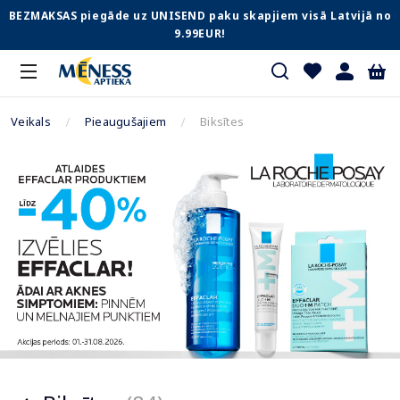
BEZMAKSAS piegāde uz UNISEND paku skapjiem visā Latvijā no
9.99EUR!
Veikals
Pieaugušajiem
Biksītes