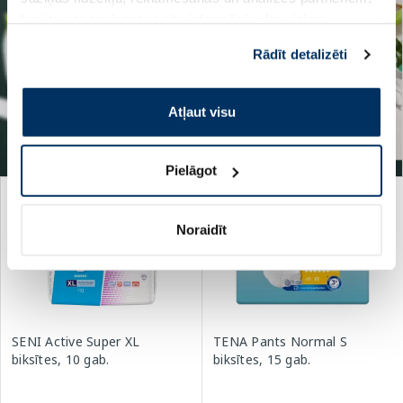
kuri to var apvienot ar citu informāciju, ko viņiem
sniedzat vai ko viņi apkopo, kad lietojat viņu
Rādīt detalizēti
pakalpojumus. Ja piekrītat šo papildu sīkdatņu
izmantošanai, lūdzu, atzīmējiet savu izvēli:
Atļaut visu
Pielāgot
-25%
Noraidīt
SENI Active Super XL
TENA Pants Normal S
biksītes, 10 gab.
biksītes, 15 gab.