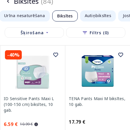
Biksītes
(84)
Urīna nesaturēšana
Autiņbiksītes
Jos
Biksītes
Šķirošana
Filtrs (0)
-40%
ID Sensitive Pants Maxi L
TENA Pants Maxi M biksītes,
(100-150 cm) biksītes, 10
10 gab.
gab.
17.79 €
6.59 €
10.99 €