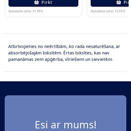
Pirkt
Pir
Standarta cena: 31.99 €
Standarta cena: 12.59 €
Page 1 of 10
Atbrīvojieties no neērtībām, ko rada nesaturēšana, ar
absorbējošajām biksītēm. Ērtas biksītes, kas nav
pamanāmas zem apģērba, vīriešiem un sievietēm.
Esi ar mums!