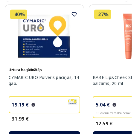
-40%
-27%
Uztura bagātinātājs
CYMARIC URO Pulveris paciņas, 14
BABE Lip&Cheek SPF
gab.
balzams, 20 ml
19.19 €
5.04 €
30 dienu zemākā cena:
6
31.99 €
12.59 €