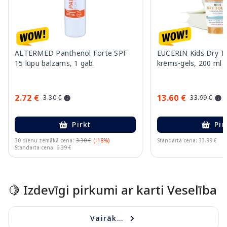
ALTERMED Panthenol Forte SPF
EUCERIN Kids Dry T
15 lūpu balzams, 1 gab.
krēms-gels, 200 ml
2.72 €
13.60 €
3.30 €
33.99 €
Pirkt
Pir
30 dienu zemākā cena:
3.30 €
(-18%)
Standarta cena: 33.99 €
Standarta cena: 6.39 €
Page 1 of 10
🍋 Izdevīgi pirkumi ar karti Veselība
Vairāk...