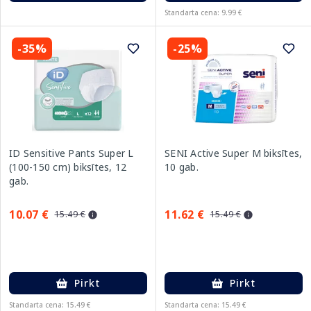
Standarta cena: 9.99 €
-35%
-25%
ID Sensitive Pants Super L
SENI Active Super M biksītes,
(100-150 cm) biksītes, 12
10 gab.
gab.
10.07 €
11.62 €
15.49 €
15.49 €
Pirkt
Pirkt
Standarta cena: 15.49 €
Standarta cena: 15.49 €