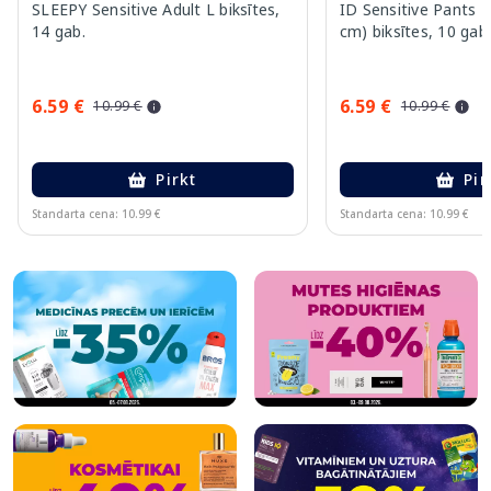
SLEEPY Sensitive Adult L biksītes,
ID Sensitive Pants 
14 gab.
cm) biksītes, 10 gab
6.59 €
6.59 €
10.99 €
10.99 €
Pirkt
Pir
Standarta cena: 10.99 €
Standarta cena: 10.99 €
Page 1 of 5