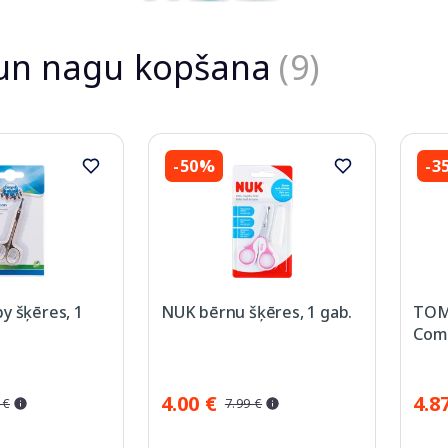
un nagu kopšana
(9)
-50%
-3
y šķēres, 1
NUK bērnu šķēres, 1 gab.
TOM
Comb
4.00 €
4.8
 €
7.99 €