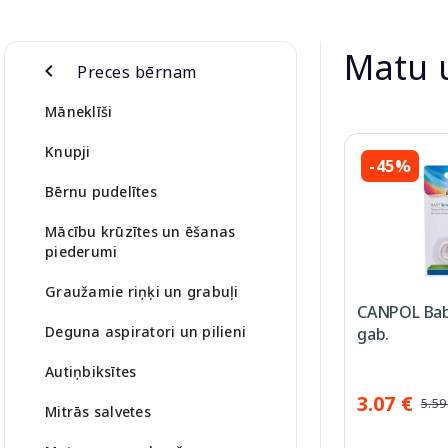
Matu 
Preces bērnam
Māneklīši
Knupji
-45%
Bērnu pudelītes
Mācību krūzītes un ēšanas
piederumi
Graužamie riņķi un grabuļi
CANPOL Bab
Deguna aspiratori un pilieni
gab.
Autiņbiksītes
3.07 €
5.59
Mitrās salvetes