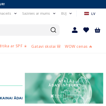
UR!
maceits
Sazinies ar mums
BUJ
LV
tika ar SPF ☀️
Gatavi skolai 🎒
WOW cenas 🔥