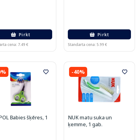
Pirkt
Pirkt
rta cena: 7.49 €
Standarta cena: 5.99 €
0%
-40%
OL Babies šķēres, 1
NUK matu suka un
ķemme, 1 gab.