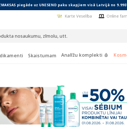
ZMAKSAS piegāde uz UNISEND paku skapjiem visā Latvijā no 9.99E
Karte Veselība
Online far
Analīžu komplekti 🩸
Kosmē
dikamenti
Skaistumam