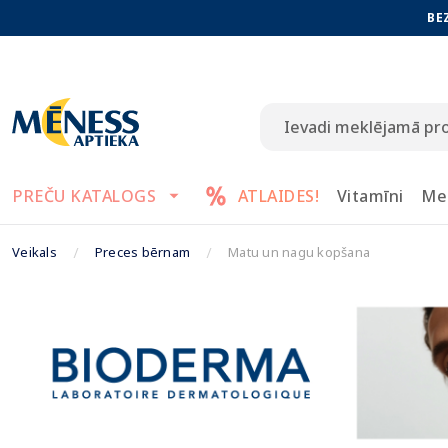
BE
PREČU KATALOGS
ATLAIDES!
Vitamīni
Me
Veikals
Preces bērnam
Matu un nagu kopšana