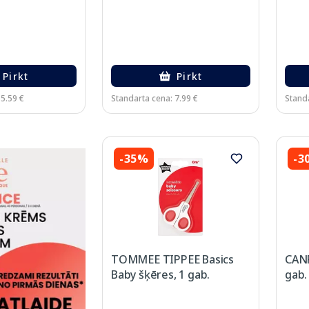
Pirkt
Pirkt
 5.59 €
Standarta cena: 7.99 €
Standa
-35%
-3
TOMMEE TIPPEE Basics
CANP
Baby šķēres, 1 gab.
gab.