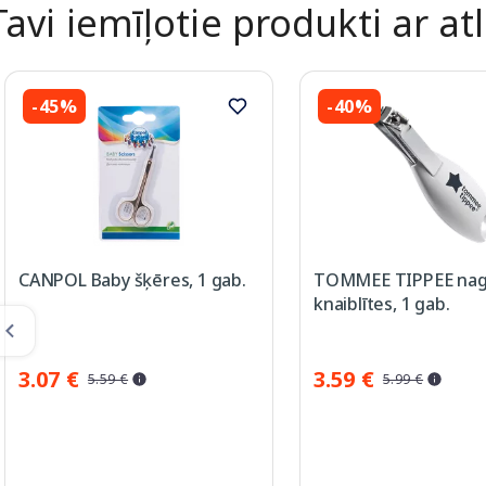
Tavi iemīļotie produkti ar atl
-45%
-40%
CANPOL Baby šķēres, 1 gab.
TOMMEE TIPPEE na
knaiblītes, 1 gab.
3.07 €
3.59 €
5.59 €
5.99 €