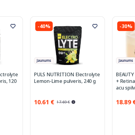
-40%
-30%
Jaunums
Jaunums
ctrolyte
PULS NUTRITION Electrolyte
BEAUTY 
is, 120
Lemon-Lime pulveris, 240 g
+ Retina
acu spil
10.61 €
18.89 
17.69 €