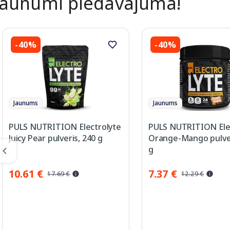
Jaunumi piedāvājumā!
-40%
-40%
Jaunums
Jaunums
PULS NUTRITION Electrolyte
PULS NUTRITION Ele
Juicy Pear pulveris, 240 g
Orange-Mango pulver
g
10.61 €
7.37 €
17.69 €
12.29 €