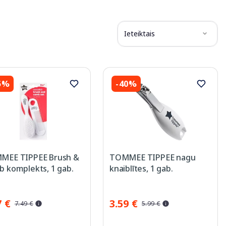
Ieteiktais
5%
-40%
MEE TIPPEE Brush &
TOMMEE TIPPEE nagu
 komplekts, 1 gab.
knaiblītes, 1 gab.
7 €
3.59 €
7.49 €
5.99 €