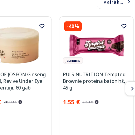
Vairāk...
-40%
Jaunums
OF JOSEON Ginseng
PULS NUTRITION Tempted
l, Revive Under Eye
Brownie proteīna batoniņš,
ventiņi, 60 gab.
45 g
€
1.55 €
26.99 €
2.59 €