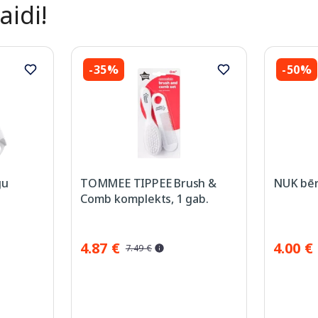
aidi!
-35%
-50%
gu
TOMMEE TIPPEE Brush &
NUK bēr
Comb komplekts, 1 gab.
4.87 €
4.00 €
7.49 €