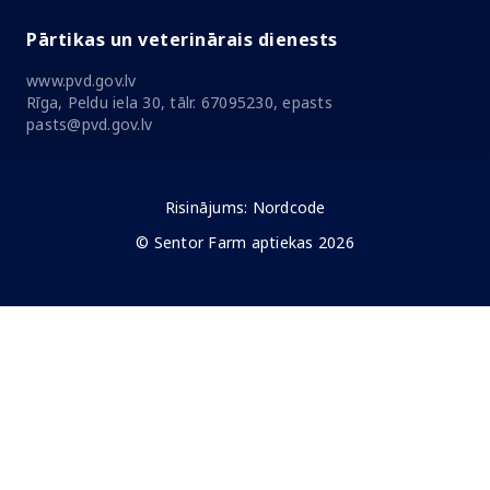
Pārtikas un veterinārais dienests
www.pvd.gov.lv
Rīga, Peldu iela 30, tālr. 67095230, epasts
pasts@pvd.gov.lv
Risinājums:
Nordcode
© Sentor Farm aptiekas 2026