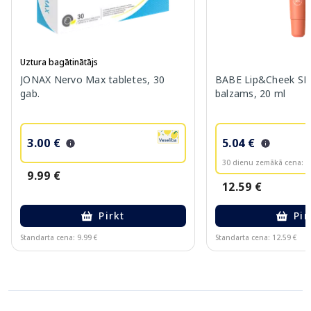
Uztura bagātinātājs
JONAX Nervo Max tabletes, 30
BABE Lip&Cheek SPF
gab.
balzams, 20 ml
3.00 €
5.04 €
30 dienu zemākā cena:
6
9.99 €
12.59 €
Pirkt
Pir
Standarta cena: 9.99 €
Standarta cena: 12.59 €
Page 1 of 10