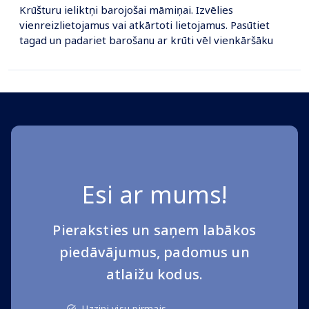
Krūšturu ieliktņi barojošai māmiņai. Izvēlies
vienreizlietojamus vai atkārtoti lietojamus. Pasūtiet
tagad un padariet barošanu ar krūti vēl vienkāršāku
Esi ar mums!
Pieraksties un saņem labākos
piedāvājumus, padomus un
atlaižu kodus.
Uzzini visu pirmais.