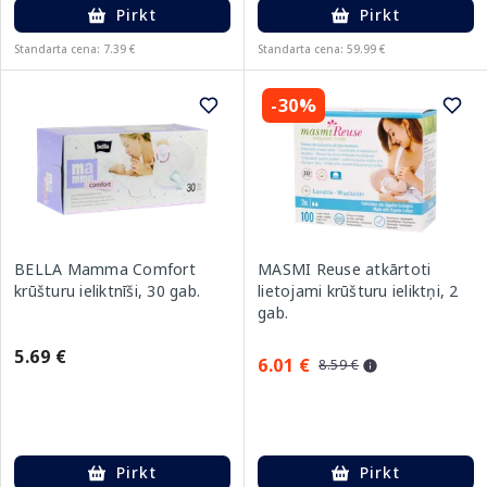
Pirkt
Pirkt
Standarta cena: 7.39 €
Standarta cena: 59.99 €
-30%
BELLA Mamma Comfort
MASMI Reuse atkārtoti
krūšturu ieliktnīši, 30 gab.
lietojami krūšturu ieliktņi, 2
gab.
5.69 €
6.01 €
8.59 €
Pirkt
Pirkt