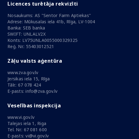
Licences turētāja rekvizīti
Nosaukums: AS "Sentor Farm Aptiekas"
Adrese: Mūkusalas iela 41b, Rīga, LV-1004
Banka: SEB banka
SWIFT: UNLALV2X
Konts: LV75UNLA0055000329325
Reģ. Nr.: 55403012521
Zāļu valsts aģentūra
www.zva.gov.lv
Jersikas iela 15, Rīga
Tālr.: 67 078 424
E-pasts: info@zva.gov.lv
Veselības inspekcija
www.vi.gov.lv
Talejas iela 1, Riga
Tel. Nr.: 67 081 600
E-pasts: vi@vi.gov.lv