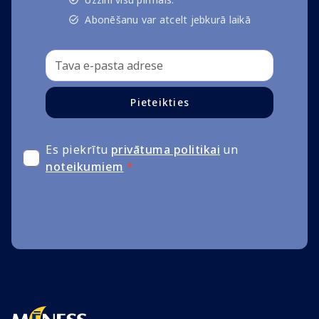
Abonēšanu var atcelt jebkurā laikā
Pieteikties
Es piekrītu
privātuma politikai
un
noteikumiem
*