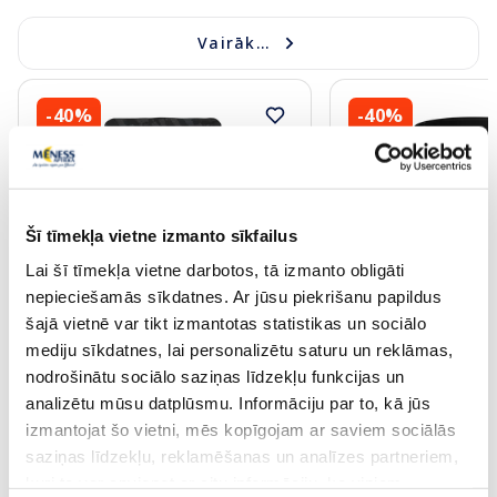
Vairāk...
-40%
-40%
Šī tīmekļa vietne izmanto sīkfailus
Lai šī tīmekļa vietne darbotos, tā izmanto obligāti
Jaunums
Jaunums
nepieciešamās sīkdatnes. Ar jūsu piekrišanu papildus
PULS NUTRITION Electrolyte Juicy
PULS NUTRITION Ele
šajā vietnē var tikt izmantotas statistikas un sociālo
Pear pulveris, 240 g
Orange-Mango pulver
mediju sīkdatnes, lai personalizētu saturu un reklāmas,
nodrošinātu sociālo saziņas līdzekļu funkcijas un
analizētu mūsu datplūsmu. Informāciju par to, kā jūs
10.61 €
7.37 €
17.69 €
12.29 €
izmantojat šo vietni, mēs kopīgojam ar saviem sociālās
saziņas līdzekļu, reklamēšanas un analīzes partneriem,
kuri to var apvienot ar citu informāciju, ko viņiem
Pirkt
Pir