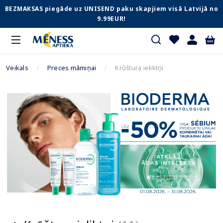
BEZMAKSAS piegāde uz UNISEND paku skapjiem visā Latvijā no
9.99EUR!
Veikals
Preces māmiņai
Krūštura ieliktņi