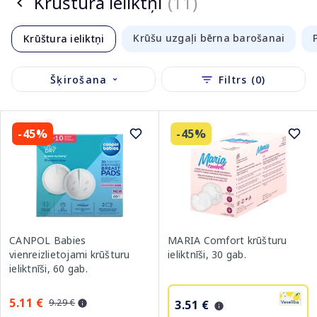
Krūštura ieliktņi
(11)
Krūšu uzgaļi bērna barošanai
Krūštura ieliktņi
Šķirošana
Filtrs (0)
-45%
-45%
CANPOL Babies
MARIA Comfort krūšturu
vienreizlietojami krūšturu
ieliktnīši, 30 gab.
ieliktnīši, 60 gab.
5.11 €
9.29 €
3.51 €