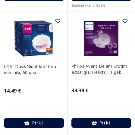
Standarta cena: 8.59 €
Philips Avent Lielām Krūtīm
LOVI Day&Night krūšturu
aizsargi un ieliktņi, 1 gab.
ieliktnīši, 60 gab.
33.39 €
14.49 €
Pirkt
Pirkt