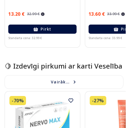
13.20 €
13.60 €
32.99 €
33.99 €
Pirkt
Pir
Standarta cena: 32.99 €
Standarta cena: 33.99 €
Page 1 of 10
🍋 Izdevīgi pirkumi ar karti Veselība
Vairāk...
-70%
-27%