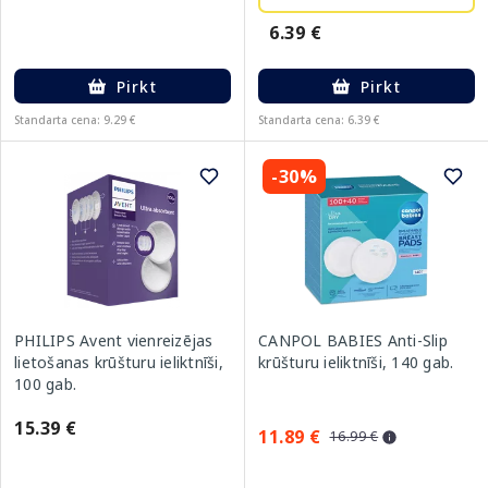
6.39 €
Pirkt
Pirkt
Standarta cena: 9.29 €
Standarta cena: 6.39 €
-30%
PHILIPS Avent vienreizējas
CANPOL BABIES Anti-Slip
lietošanas krūšturu ieliktnīši,
krūšturu ieliktnīši, 140 gab.
100 gab.
15.39 €
11.89 €
16.99 €