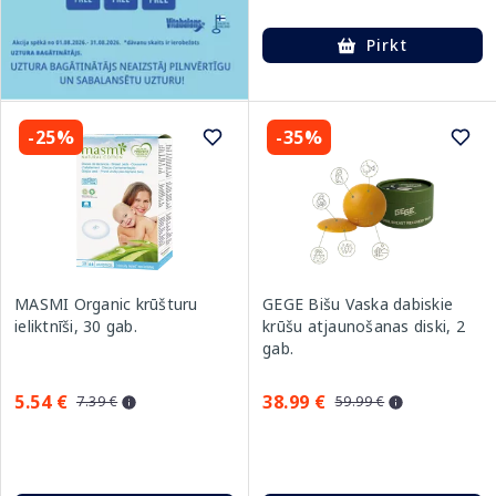
Pirkt
-25%
-35%
MASMI Organic krūšturu
GEGE Bišu Vaska dabiskie
ieliktnīši, 30 gab.
krūšu atjaunošanas diski, 2
gab.
5.54 €
38.99 €
7.39 €
59.99 €