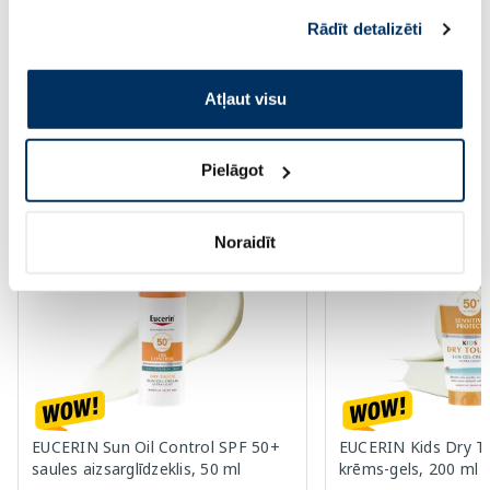
sniedzat vai ko viņi apkopo, kad lietojat viņu
Standarta cena: 17.69 €
Standarta cena: 12.29 €
Rādīt detalizēti
pakalpojumus. Ja piekrītat šo papildu sīkdatņu
Page 1 of 10
izmantošanai, lūdzu, atzīmējiet savu izvēli:
Atļaut visu
Saules aizsardzībai vasarā ☀️
Pielāgot
Vairāk...
Noraidīt
-60%
-60%
EUCERIN Sun Oil Control SPF 50+
EUCERIN Kids Dry T
saules aizsarglīdzeklis, 50 ml
krēms-gels, 200 ml