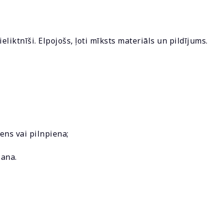
eliktnīši. Elpojošs, ļoti mīksts materiāls un pildījums.
ens vai pilnpiena;
šana.