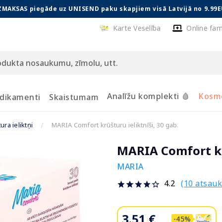
ZMAKSAS piegāde uz UNISEND paku skapjiem visā Latvijā no 9.99E
Karte Veselība
Online far
Analīžu komplekti 🩸
Kosmē
dikamenti
Skaistumam
ura ieliktņi
MARIA Comfort krūšturu ieliktnīši, 30 gab.
MARIA Comfort krū
MARIA
(10 atsau
4.2
3.51 €
-45%