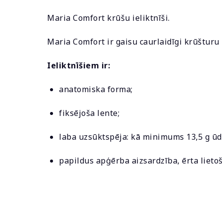
Maria Comfort krūšu ieliktnīši.
Maria Comfort ir gaisu caurlaidīgi krūšturu i
Ieliktnīšiem ir:
anatomiska forma;
fiksējoša lente;
laba uzsūktspēja: kā minimums 13,5 g ūd
papildus apģērba aizsardzība, ērta lieto