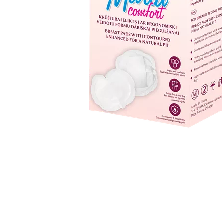
Item
1
of
1
Item
1
of
1