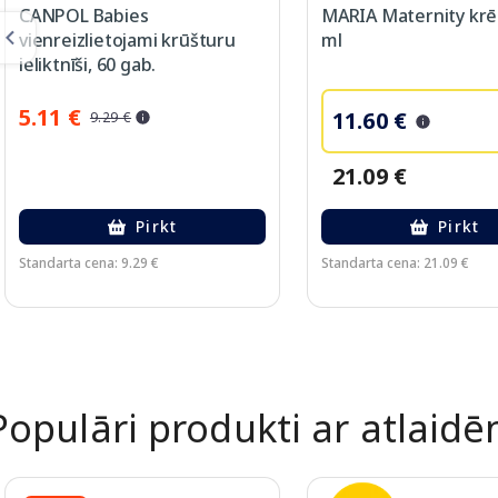
CANPOL Babies
MARIA Maternity krē
vienreizlietojami krūšturu
ml
ieliktnīši, 60 gab.
5.11 €
11.60 €
9.29 €
21.09 €
Pirkt
Pirkt
Standarta cena: 9.29 €
Standarta cena: 21.09 €
Page 1 of 2
Populāri produkti ar atlaid