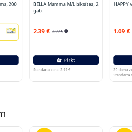
ms, 200
BELLA Mamma M/L biksītes, 2
HAPPY va
gab.
2.39 €
1.09 €
3.99 €
Pirkt
Standarta cena: 3.99 €
30 dienu z
Standarta c
ēm