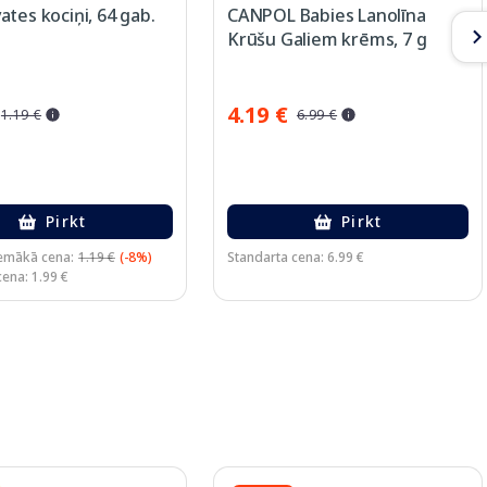
tes kociņi, 64 gab.
CANPOL Babies Lanolīna
Krūšu Galiem krēms, 7 g
4.19 €
1.19 €
6.99 €
Pirkt
Pirkt
emākā cena:
1.19 €
(-8%)
Standarta cena: 6.99 €
ena: 1.99 €