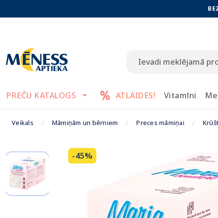
BE
PREČU KATALOGS
ATLAIDES!
Vitamīni
Me
Veikals
Māmiņām un bērniem
Preces māmiņai
Krūšt
-45%