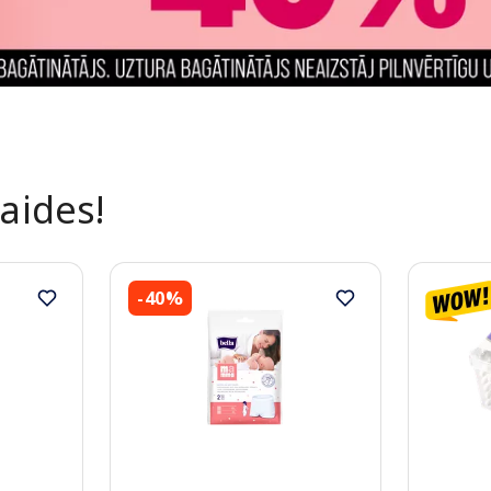
laides!
-40%