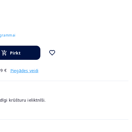
rogrammai
Pirkt
9 €
Piegādes veidi
īgi krūšturu ieliktnīši.