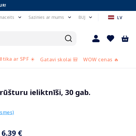
UR!
maceits
Sazinies ar mums
BUJ
LV
tika ar SPF ☀️
Gatavi skolai 🎒
WOW cenas 🔥
šturu ieliktnīši, 30 gab.
ksmes)
6.39 €