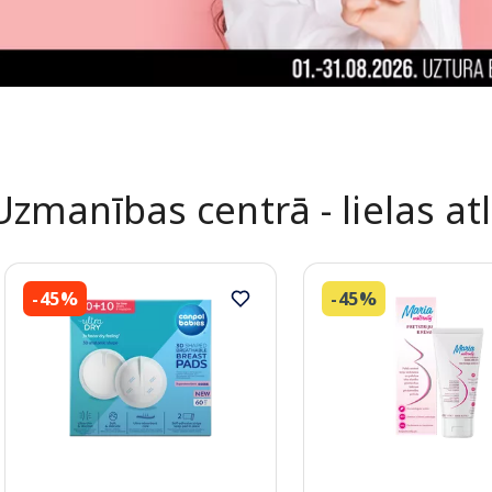
Uzmanības centrā - lielas at
-45%
-45%