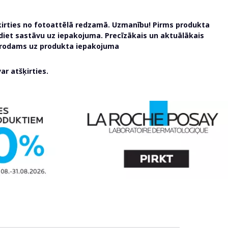
ķirties no fotoattēlā redzamā. Uzmanību! Pirms produkta
udiet sastāvu uz iepakojuma. Precīzākais un aktuālākais
atrodams uz produkta iepakojuma
r atšķirties.