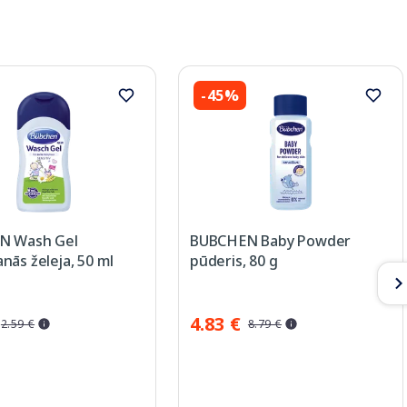
-45%
N Wash Gel
BUBCHEN Baby Powder
ās želeja, 50 ml
pūderis, 80 g
4.83 €
2.59 €
8.79 €