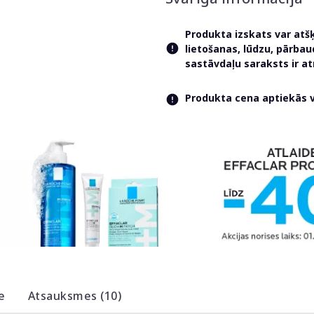
Produkta izskats var atš
lietošanas, lūdzu, pārba
sastāvdaļu saraksts ir 
Produkta cena aptiekās va
e
Atsauksmes (10)