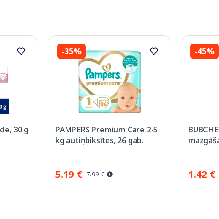
-35%
-45%
de, 30 g
PAMPERS Premium Care 2-5
BUBCHE
kg autiņbiksītes, 26 gab.
mazgāšan
5.19 €
1.42 €
7.99 €