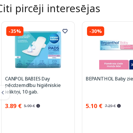
Citi pircēji interesējas
-35%
-30%
CANPOL BABIES Day
BEPANTHOL Baby zie
pēcdzemdību higiēniskie
ieliktņi, 10 gab.
3.89 €
5.10 €
5.99 €
7.29 €