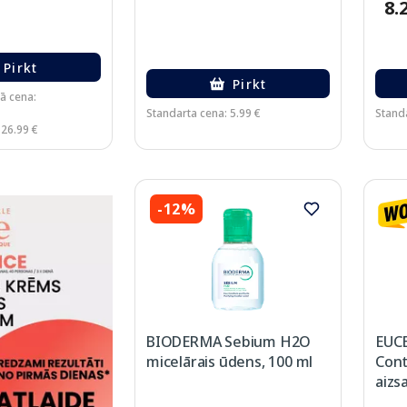
8.
Pirkt
Pirkt
ā cena:
Standarta cena: 5.99 €
Standa
 26.99 €
-12%
BIODERMA Sebium H2O
EUCE
micelārais ūdens, 100 ml
Cont
aizsa