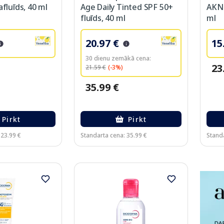
fluīds, 40 ml
Age Daily Tinted SPF 50+
AKN 
fluīds, 40 ml
ml
20.97 €
15
30 dienu zemākā cena:
23
21.59 €
(-3%)
35.99 €
Pirkt
Pirkt
 23.99 €
Standarta cena: 35.99 €
Standa