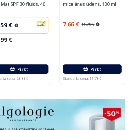
Mat SPF 30 fluīds, 40
micelārais ūdens, 100 ml
7.66 €
.59 €
11.79 €
.99 €
Pirkt
Pirkt
rta cena: 23.99 €
Standarta cena: 11.79 €