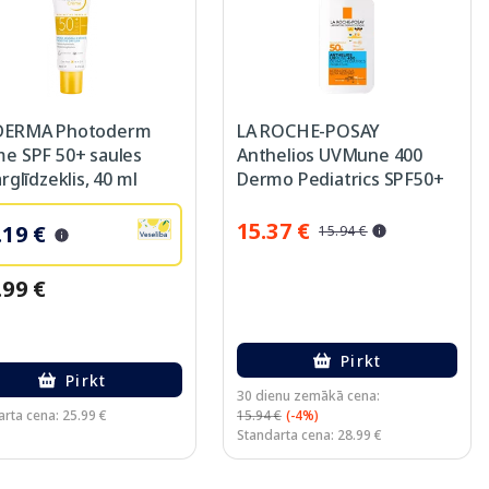
DERMA Photoderm
LA ROCHE-POSAY
e SPF 50+ saules
Anthelios UVMune 400
rglīdzeklis, 40 ml
Dermo Pediatrics SPF50+
fluīds, 50 ml
15.37 €
.19 €
15.94 €
.99 €
Pirkt
Pirkt
30 dienu zemākā cena:
rta cena: 25.99 €
15.94 €
(-4%)
Standarta cena: 28.99 €