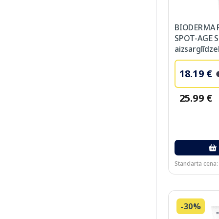
BIODERMA 
SPOT-AGE S
aizsarglīdzek
18.19 €
25.99 €
Standarta cena:
-30%