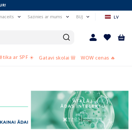
UR!
maceits
Sazinies ar mums
BUJ
LV
tika ar SPF ☀️
Gatavi skolai 🎒
WOW cenas 🔥