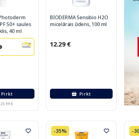
Photoderm
BIODERMA Sensibio H2O
PF 50+ saules
micelārais ūdens, 100 ml
lis, 40 ml
12.29 €
Pirkt
Pirkt
 25.99 €
-35%
-3