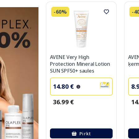
-60%
-4
AVENE Very High
AVEN
Protection Mineral Lotion
ķerm
SUN SPF50+ saules
aizsarglīdzeklis, 100 ml
14.80 €
8.
36.99 €
14
Pirkt