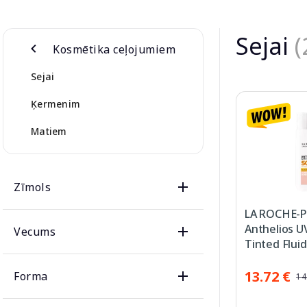
Sejai
(
Kosmētika ceļojumiem
Sejai
Ķermenim
Matiem
Zīmols
LA ROCHE-
Anthelios 
Vecums
Tinted Flui
aizsarglīdzek
13.72 €
Forma
14