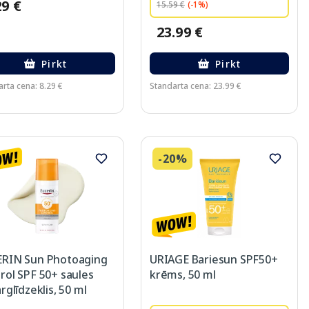
29 €
15.59 €
(-1%)
23.99 €
Pirkt
Pirkt
rta cena: 8.29 €
Standarta cena: 23.99 €
-20%
RIN Sun Photoaging
URIAGE Bariesun SPF50+
rol SPF 50+ saules
krēms, 50 ml
rglīdzeklis, 50 ml