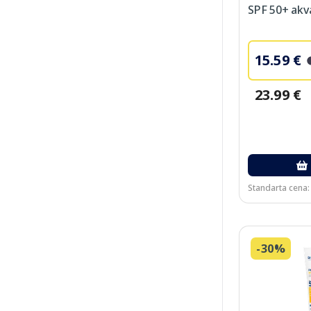
SPF 50+ akva
15.59 €
23.99 €
Standarta cena:
-30%