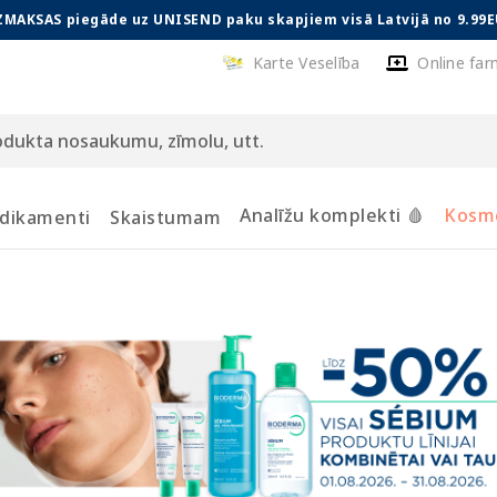
ZMAKSAS piegāde uz UNISEND paku skapjiem visā Latvijā no 9.99E
Karte Veselība
Online far
Analīžu komplekti 🩸
Kosmē
dikamenti
Skaistumam