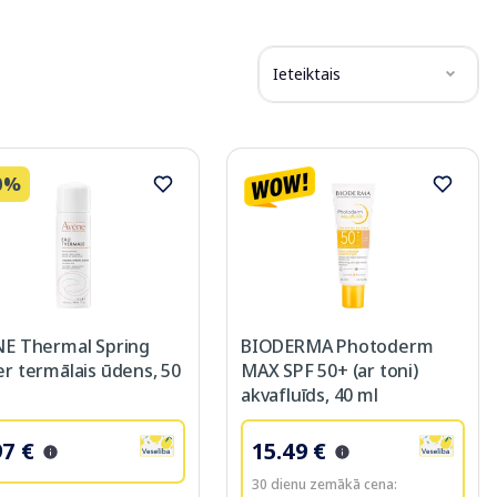
Ieteiktais
0%
E Thermal Spring
BIODERMA Photoderm
r termālais ūdens, 50
MAX SPF 50+ (ar toni)
akvafluīds, 40 ml
97 €
15.49 €
30 dienu zemākā cena: