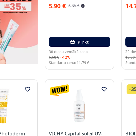
5.90 €
14.
6.68 €
Pirkt
30 dienu zemākā cena:
30 di
6.68 €
(-12%)
15.50
Standarta cena: 11.79 €
Standa
-3
Photoderm
VICHY Capital Soleil UV-
BIO