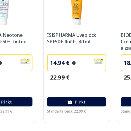
A Neotone
ISISPHARMA Uveblock
BIO
F50+ Tinted
SPF50+ fluīds, 40 ml
Crèm
aizsa
14.94 €
18
22.99 €
25
Pirkt
Pirkt
 32.99 €
Standarta cena: 22.99 €
Standa