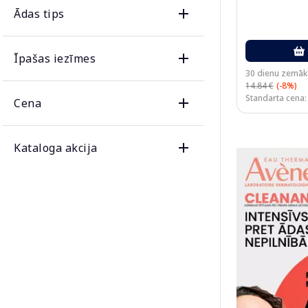
Ādas tips
Īpašas iezīmes
30 dienu zemāk
14.84 €
(-8%)
Standarta cena:
Cena
Kataloga akcija