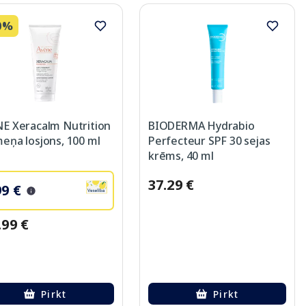
0%
E Xeracalm Nutrition
BIODERMA Hydrabio
eņa losjons, 100 ml
Perfecteur SPF 30 sejas
krēms, 40 ml
37.29 €
99 €
.99 €
Pirkt
Pirkt