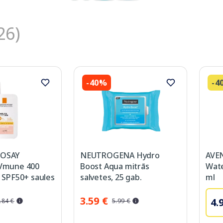
26)
-40%
-4
POSAY
NEUTROGENA Hydro
AVEN
UVmune 400
Boost Aqua mitrās
Wate
d SPF50+ saules
salvetes, 25 gab.
ml
lis, 50 ml
3.59 €
4.
.84 €
5.99 €