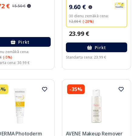
72 €
9.60 €
15.50 €
30 dienu zemākā cena:
12.00 €
(-20%)
23.99 €
Pirkt
Pirkt
enu zemākā cena:
 €
(-5%)
Standarta cena: 23.99 €
rta cena: 30.99 €
5%
-35%
DERMA Photoderm
AVENE Makeup Remover