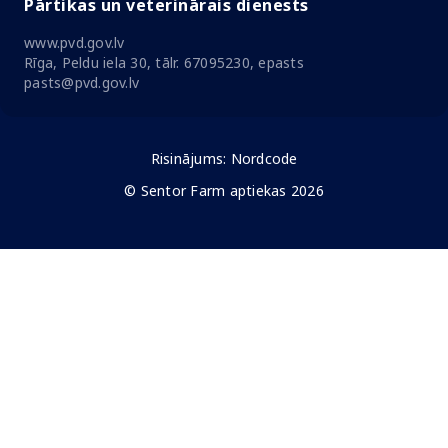
Pārtikas un veterinārais dienests
www.pvd.gov.lv
Rīga, Peldu iela 30, tālr. 67095230, epasts
pasts@pvd.gov.lv
Risinājums:
Nordcode
© Sentor Farm aptiekas 2026