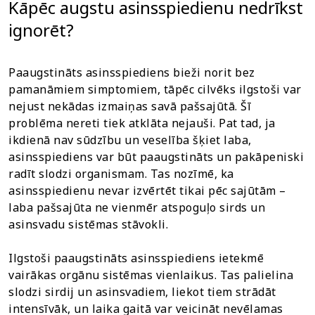
Kāpēc augstu asinsspiedienu nedrīkst
ignorēt?
Paaugstināts asinsspiediens bieži norit bez
pamanāmiem simptomiem, tāpēc cilvēks ilgstoši var
nejust nekādas izmaiņas savā pašsajūtā. Šī
problēma nereti tiek atklāta nejauši. Pat tad, ja
ikdienā nav sūdzību un veselība šķiet laba,
asinsspiediens var būt paaugstināts un pakāpeniski
radīt slodzi organismam. Tas nozīmē, ka
asinsspiedienu nevar izvērtēt tikai pēc sajūtām –
laba pašsajūta ne vienmēr atspoguļo sirds un
asinsvadu sistēmas stāvokli.
Ilgstoši paaugstināts asinsspiediens ietekmē
vairākas orgānu sistēmas vienlaikus. Tas palielina
slodzi sirdij un asinsvadiem, liekot tiem strādāt
intensīvāk, un laika gaitā var veicināt nevēlamas