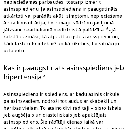
nepieciešamās pārbaudes, tostarp izmērīt
asinsspiedienu. Ja asinsspiediens ir paaugstināts
atkārtoti vai parādās akūti simptomi, nepieciešama
ārsta konsultācija, bet smagu sūdzību gadījumā
jāizsauc neatliekamā medicīniskā palīdzība. Šajā
rakstā uzzināsi, kā atpazīt augstu asinsspiedienu,
kādi faktori to ietekmē un kā rīkoties, lai situāciju
uzlabotu.
Kas ir paaugstināts asinsspiediens jeb
hipertensija?
Asinsspiediens ir spiediens, ar kādu asinis cirkulē
pa asinsvadiem, nodrošinot audus ar skābekli un
barības vielām. To ataino divi rādītāji – sistoliskais
jeb augšējais un diastoliskais jeb apakšējais
asinsspiediens. Šie rādītāji dienas laikā var
mainīties atkarībā no fiziskās slodzes, stresa, miega