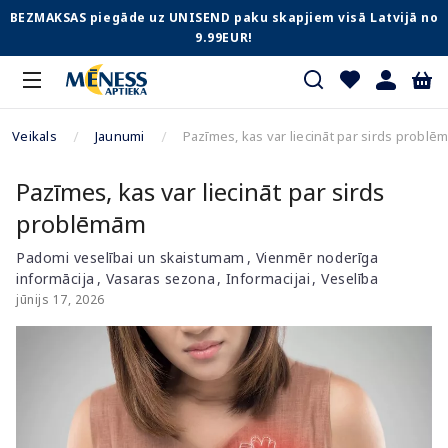
BEZMAKSAS piegāde uz UNISEND paku skapjiem visā Latvijā no
9.99EUR!
Veikals
Jaunumi
Pazīmes, kas var liecināt par sirds problē
Pazīmes, kas var liecināt par sirds
problēmām
Padomi veselībai un skaistumam
Vienmēr noderīga
informācija
Vasaras sezona
Informacijai
Veselība
jūnijs 17, 2026