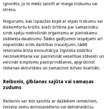
ignorēts, jo to mēdz saistīt ar miega trūkumu vai
stresu.
Nogurums, kas izpaužas kopā ar elpas trūkumu vai
diskomfortu krūtīs, bieži brīdina par samazinātu
sirds spēju nodrošināt organismu ar pietiekamu
skābekļa daudzumu. Šādos gadījumos iespējami arī
nopietnāki sirds darbības traucējumi, tādēļ
ieteicama ārsta konsultācija. Ilgstoša sūdzību
neizmeklēšana var pasliktināt veselības stāvokli un
veicināt simptomu pastiprināšanos, apgrūtinot
ikdienas aktivitātes un samazinot dzīves kvalitāti.
Reibonis, ģībšanas sajūta vai samaņas
zudums
Reibonis var būt saistīts ar dažādiem iemesliem,
tostarp zemu asinsspiedienu vai dehidratāciju.