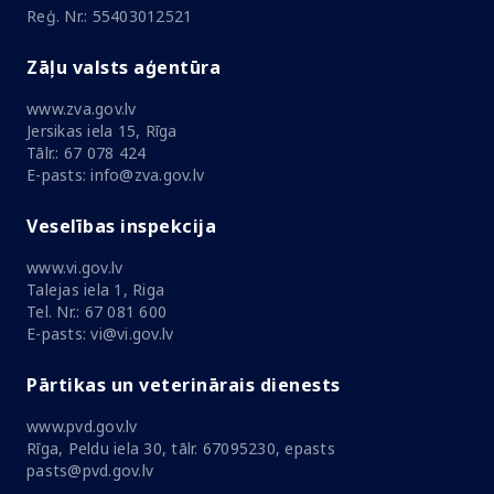
Reģ. Nr.: 55403012521
Zāļu valsts aģentūra
www.zva.gov.lv
Jersikas iela 15, Rīga
Tālr.: 67 078 424
E-pasts: info@zva.gov.lv
Veselības inspekcija
www.vi.gov.lv
Talejas iela 1, Riga
Tel. Nr.: 67 081 600
E-pasts: vi@vi.gov.lv
Pārtikas un veterinārais dienests
www.pvd.gov.lv
Rīga, Peldu iela 30, tālr. 67095230, epasts
pasts@pvd.gov.lv