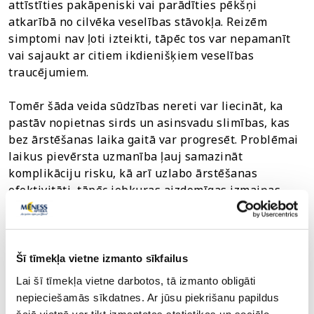
attīstīties pakāpeniski vai parādīties pēkšņi
atkarībā no cilvēka veselības stāvokļa. Reizēm
simptomi nav ļoti izteikti, tāpēc tos var nepamanīt
vai sajaukt ar citiem ikdienišķiem veselības
traucējumiem.
Tomēr šāda veida sūdzības nereti var liecināt, ka
pastāv nopietnas sirds un asinsvadu slimības, kas
bez ārstēšanas laika gaitā var progresēt. Problēmai
laikus pievērsta uzmanība ļauj samazināt
komplikāciju risku, kā arī uzlabo ārstēšanas
efektivitāti, tāpēc jebkuras aizdomīgas izmaiņas
veselībā nevajadzētu uzskatīt par normu vai par
kaut ko nesvarīgu. Jautājumu vai sūdzību gadījumā
noteikti jāvēršas pie ārsta.
Šī tīmekļa vietne izmanto sīkfailus
Kad sirds problēmu pazīmes jāuztver
Lai šī tīmekļa vietne darbotos, tā izmanto obligāti
nepieciešamās sīkdatnes. Ar jūsu piekrišanu papildus
īpaši nopietni?
šajā vietnē var tikt izmantotas statistikas un sociālo