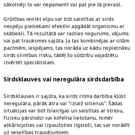
sākotnēji to var nepamanīt vai pat pie tā pierast.
Grūtības ievilkt elpu var būt saistītas ar sirds
nespēju pietiekami efektīvi apgādāt organismu ar
skābekli. Tā rezultātā var rasties nogurums, vājums
vai pat trauksmes sajūta. Ja tas kombinējas ar citām
pazīmēm, iespējams, tas norāda uz kādu nopietnāku
sirds slimības risku, tādēļ šo sūdzību vajadzētu
izvērtēt speciālistam.
Sirdsklauves vai neregulāra sirdsdarbība
Sirdsklauves ir sajūta, ka sirds ritma darbība kļūst
neregulāra, pārāk ātra vai “izlaiž sitienus”. Šādas
situācijas var būt īslaicīgas un saistītas ar stresu,
fizisku pārslodzi vai kofeīna lietošanu, tomēr
atkārtojoties vai izpaužoties ilgstoši, tas var norādīt
uz veselības traucējumiem.