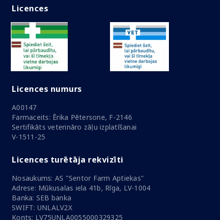
Licences
Licences numurs
A00147
Farmaceits: Ērika Pētersone, F-2146
Sertifikāts veterināro zāļu izplatīšanai
V-1511-25
Licences turētāja rekvizīti
Nosaukums: AS "Sentor Farm Aptiekas"
Adrese: Mūkusalas iela 41b, Rīga, LV-1004
Banka: SEB banka
SWIFT: UNLALV2X
Konts: LV75UNLA0055000329325