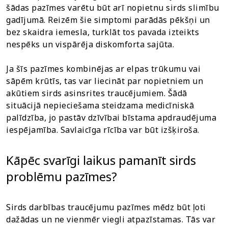
šādas pazīmes varētu būt arī nopietnu sirds slimību
gadījumā. Reizēm šie simptomi parādās pēkšņi un
bez skaidra iemesla, turklāt tos pavada izteikts
nespēks un vispārēja diskomforta sajūta.
Ja šīs pazīmes kombinējas ar elpas trūkumu vai
sāpēm krūtīs, tas var liecināt par nopietniem un
akūtiem sirds asinsrites traucējumiem. Šādā
situācijā nepieciešama steidzama medicīniskā
palīdzība, jo pastāv dzīvībai bīstama apdraudējuma
iespējamība. Savlaicīga rīcība var būt izšķiroša.
Kāpēc svarīgi laikus pamanīt sirds
problēmu pazīmes?
Sirds darbības traucējumu pazīmes mēdz būt ļoti
dažādas un ne vienmēr viegli atpazīstamas. Tās var