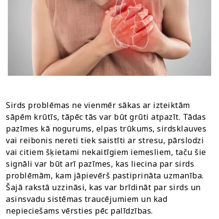
Sirds problēmas ne vienmēr sākas ar izteiktām
sāpēm krūtīs, tāpēc tās var būt grūti atpazīt. Tādas
pazīmes kā nogurums, elpas trūkums, sirdsklauves
vai reibonis nereti tiek saistīti ar stresu, pārslodzi
vai citiem šķietami nekaitīgiem iemesliem, taču šie
signāli var būt arī pazīmes, kas liecina par sirds
problēmām, kam jāpievērš pastiprināta uzmanība.
Šajā rakstā uzzināsi, kas var brīdināt par sirds un
asinsvadu sistēmas traucējumiem un kad
nepieciešams vērsties pēc palīdzības.