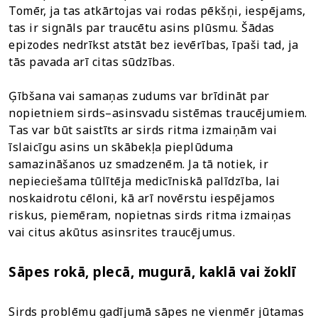
Tomēr, ja tas atkārtojas vai rodas pēkšņi, iespējams,
tas ir signāls par traucētu asins plūsmu. Šādas
epizodes nedrīkst atstāt bez ievērības, īpaši tad, ja
tās pavada arī citas sūdzības.
Ģībšana vai samaņas zudums var brīdināt par
nopietniem sirds–asinsvadu sistēmas traucējumiem.
Tas var būt saistīts ar sirds ritma izmaiņām vai
īslaicīgu asins un skābekļa pieplūduma
samazināšanos uz smadzenēm. Ja tā notiek, ir
nepieciešama tūlītēja medicīniskā palīdzība, lai
noskaidrotu cēloni, kā arī novērstu iespējamos
riskus, piemēram, nopietnas sirds ritma izmaiņas
vai citus akūtus asinsrites traucējumus.
Sāpes rokā, plecā, mugurā, kaklā vai žoklī
Sirds problēmu gadījumā sāpes ne vienmēr jūtamas