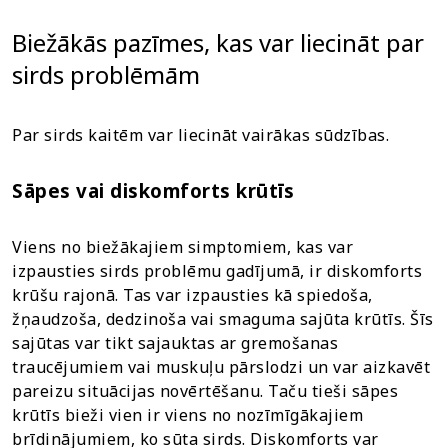
Biežākās pazīmes, kas var liecināt par
sirds problēmām
Par sirds kaitēm var liecināt vairākas sūdzības.
Sāpes vai diskomforts krūtīs
Viens no biežākajiem simptomiem, kas var
izpausties sirds problēmu gadījumā, ir diskomforts
krūšu rajonā. Tas var izpausties kā spiedoša,
žņaudzoša, dedzinoša vai smaguma sajūta krūtīs. Šīs
sajūtas var tikt sajauktas ar gremošanas
traucējumiem vai muskuļu pārslodzi un var aizkavēt
pareizu situācijas novērtēšanu. Taču tieši sāpes
krūtīs bieži vien ir viens no nozīmīgākajiem
brīdinājumiem, ko sūta sirds. Diskomforts var