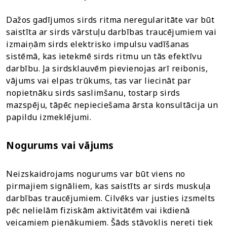
Dažos gadījumos sirds ritma neregularitāte var būt
saistīta ar sirds vārstuļu darbības traucējumiem vai
izmaiņām sirds elektrisko impulsu vadīšanas
sistēmā, kas ietekmē sirds ritmu un tās efektīvu
darbību. Ja sirdsklauvēm pievienojas arī reibonis,
vājums vai elpas trūkums, tas var liecināt par
nopietnāku sirds saslimšanu, tostarp sirds
mazspēju, tāpēc nepieciešama ārsta konsultācija un
papildu izmeklējumi.
Nogurums vai vājums
Neizskaidrojams nogurums var būt viens no
pirmajiem signāliem, kas saistīts ar sirds muskuļa
darbības traucējumiem. Cilvēks var justies izsmelts
pēc nelielām fiziskām aktivitātēm vai ikdienā
veicamiem pienākumiem. Šāds stāvoklis nereti tiek