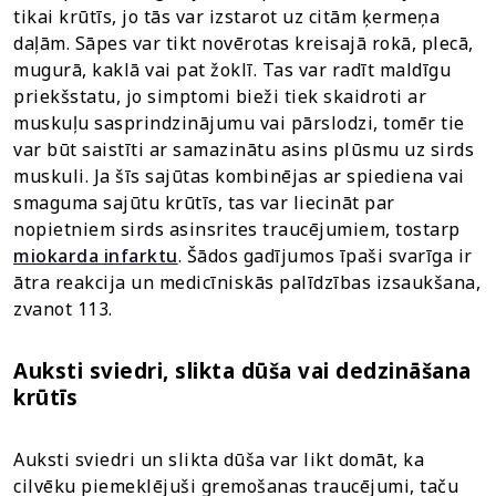
tikai krūtīs, jo tās var izstarot uz citām ķermeņa
daļām. Sāpes var tikt novērotas kreisajā rokā, plecā,
mugurā, kaklā vai pat žoklī. Tas var radīt maldīgu
priekšstatu, jo simptomi bieži tiek skaidroti ar
muskuļu sasprindzinājumu vai pārslodzi, tomēr tie
var būt saistīti ar samazinātu asins plūsmu uz sirds
muskuli. Ja šīs sajūtas kombinējas ar spiediena vai
smaguma sajūtu krūtīs, tas var liecināt par
nopietniem sirds asinsrites traucējumiem, tostarp
miokarda infarktu
. Šādos gadījumos īpaši svarīga ir
ātra reakcija un medicīniskās palīdzības izsaukšana,
zvanot 113.
Auksti sviedri, slikta dūša vai dedzināšana
krūtīs
Auksti sviedri un slikta dūša var likt domāt, ka
cilvēku piemeklējuši gremošanas traucējumi, taču