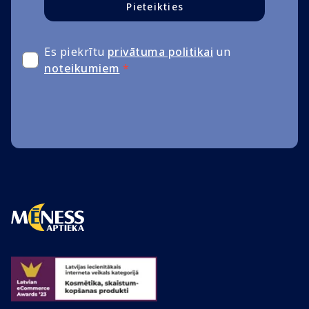
Pieteikties
Es piekrītu
privātuma politikai
un
noteikumiem
*