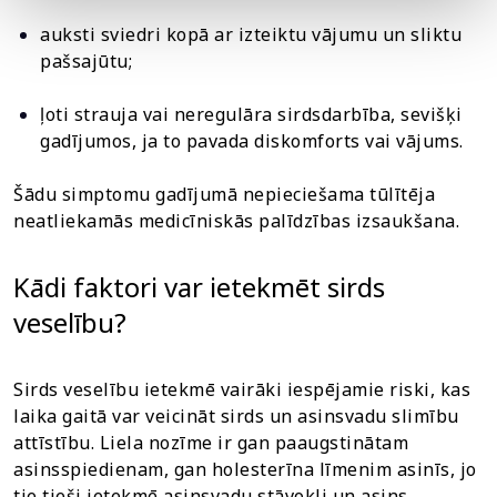
auksti sviedri kopā ar izteiktu vājumu un sliktu
pašsajūtu;
ļoti strauja vai neregulāra sirdsdarbība, sevišķi
gadījumos, ja to pavada diskomforts vai vājums.
Šādu simptomu gadījumā nepieciešama tūlītēja
neatliekamās medicīniskās palīdzības izsaukšana.
Kādi faktori var ietekmēt sirds
veselību?
Sirds veselību ietekmē vairāki iespējamie riski, kas
laika gaitā var veicināt sirds un asinsvadu slimību
attīstību. Liela nozīme ir gan paaugstinātam
asinsspiedienam, gan holesterīna līmenim asinīs, jo
tie tieši ietekmē asinsvadu stāvokli un asins