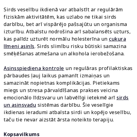
Sirds veselību ikdienā var atbalstīt ar regulārām
fiziskām aktivitātēm, kas uzlabo ne tikai sirds
darbību, bet arī vispārējo pašsajūtu un organisma
izturību. Atbalstu nodrošina arī sabalansēts uzturs,
kas palīdz uzturēt normālu holesterīna un
cukura
līmeni asinīs
. Sirds slimību risku būtiski samazina
smēķēšanas atmešana un alkohola ierobežošana.
Asinsspiediena kontrole
un regulāras profilaktiskas
pārbaudes ļauj laikus pamanīt izmaiņas un
samazināt nopietnas komplikācijas. Pietiekams
miegs un stresa pārvaldīšanas prakses veicina
emocionālo līdzsvaru un labvēlīgi ietekmē arī
sirds
un asinsvadu
sistēmas darbību. Šie veselīgie
ikdienas ieradumi atbalsta sirdi un kopējo veselību,
taču tie nevar aizstāt ārsta noteikto terapiju.
Kopsavilkums