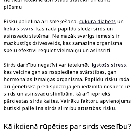
plūsmu.
Risku palielina arī smēķēšana,
cukura diabēts
un
liekais svars
, kas rada papildu slodzi sirds un
asinsvadu sistēmai. Ne mazāk svarīgs iemesls ir
mazkustīgs dzīvesveids, kas samazina organisma
spēju efektīvi regulēt vielmaiņu un asinsriti.
Sirds darbību negatīvi var ietekmēt
ilgstošs stress
,
kas veicina gan asinsspiediena svārstības, gan
hormonālās izmaiņas organismā. Papildu risku rada
arī ģenētiskā predispozīcija jeb iedzimta nosliece uz
sirds un asinsvadu slimībām, kā arī iepriekš
pārciestas sirds kaites. Vairāku faktoru apvienojums
būtiski palielina sirds slimību attīstības risku.
Kā ikdienā rūpēties par sirds veselību?