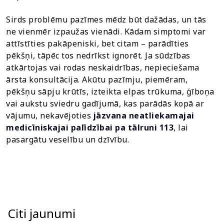
Sirds problēmu pazīmes mēdz būt dažādas, un tās
ne vienmēr izpaužas vienādi. Kādam simptomi var
attīstīties pakāpeniski, bet citam – parādīties
pēkšņi, tāpēc tos nedrīkst ignorēt. Ja sūdzības
atkārtojas vai rodas neskaidrības, nepieciešama
ārsta konsultācija. Akūtu pazīmju, piemēram,
pēkšņu sāpju krūtīs, izteikta elpas trūkuma, ģīboņa
vai aukstu sviedru gadījumā, kas parādās kopā ar
vājumu, nekavējoties
jāzvana neatliekamajai
medicīniskajai palīdzībai pa tālruni 113
, lai
pasargātu veselību un dzīvību.
Citi jaunumi