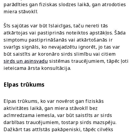
parādīties gan fiziskas slodzes laikā, gan atrodoties
miera stāvoklī.
Šīs sajūtas var būt īslaicīgas, taču nereti tās
atkārtojas vai pastiprinās noteiktos apstākļos. Šāda
simptomu pastiprināšanās vai atkārtošanās ir
svarīgs signāls, ko nevajadzētu ignorēt, jo tas var
būt saistīts ar koronāro sirds slimību vai citiem
sirds un asinsvadu
sistēmas traucējumiem, tāpēc ļoti
ieteicama ārsta konsultācija.
Elpas trūkums
Elpas trūkums, ko var novērot gan fiziskās
aktivitātes laikā, gan miera stāvoklī bez
acīmredzama iemesla, var būt saistīts ar sirds
darbības traucējumiem, tostarp sirds mazspēju.
Dažkārt tas attīstās pakāpeniski, tāpēc cilvēks