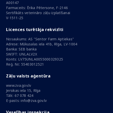
A00147
Farmaceits: Ērika Pētersone, F-2146
Sertifikāts veterināro zāļu izplatīšanai
V-1511-25
Licences turētāja rekvizīti
Nosaukums: AS "Sentor Farm Aptiekas"
Adrese: Mūkusalas iela 41b, Rīga, LV-1004
Banka: SEB banka
SWIFT: UNLALV2X
Konts: LV75UNLA0055000329325
Reģ. Nr.: 55403012521
Zāļu valsts aģentūra
www.zva.gov.lv
Jersikas iela 15, Rīga
Tālr.: 67 078 424
E-pasts: info@zva.gov.lv
Veselības inspekcija