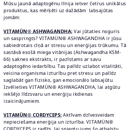
Mūsu jaunā adaptogēnu līnija ietver četrus unikālus
produktus, kas mērķēti uz dažādām labsajūtas
jomām:
VITAMÜN® ASHWAGANDHA:
Vai jūtaties noguris
un saspringts? VITAMÜN
®
ASHWAGANDHA ir jūsu
sabiedrotais cīņā ar stresu un enerģijas trūkumu. Tā
sastāvā esošā miega vitānijas (Ashwagandha KSM-
66) saknes ekstrakts, ir pazīstams ar savu
adaptogēno iedarbību. Tas palīdz uzlabot vitalitāti,
veicina organisma izturību pret stresu un palīdz
saglabāt gan fizisko, gan emocionālo labsajūtu.
Izvēlieties VITAMÜN
®
ASHWAGANDHA, lai atgūtu
iekšējo līdzsvaru un enerģiju ikdienas
izaicinājumiem.
VITAMÜN® CORDYCEPS:
Aktīvam dzīvesveidam
nepieciešama enerģija un izturība. VITAMÜN
®
CORDYCEPS ir radīts, lai sniegtu jums šo atbalstu.