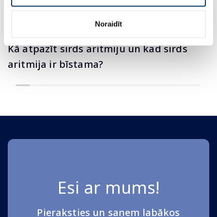
Padomi veselībai un skaistumam
Vienmēr noderīga informācija
Noraidīt
Vasaras sezona
Informacijai
Veselība
Kā atpazīt sirds aritmiju un kad sirds
aritmija ir bīstama?
Esi ar mums!
Pieraksties un saņem labākos