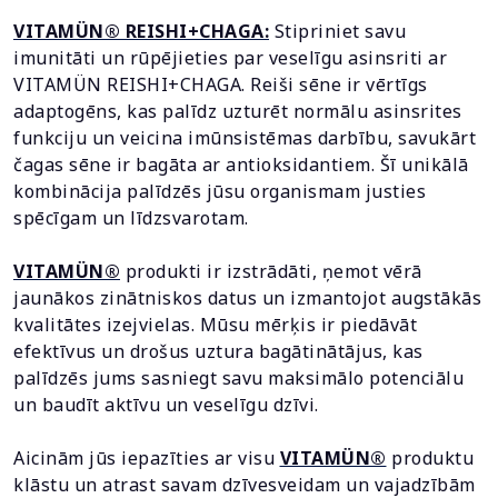
VITAMÜN® REISHI+CHAGA:
Stipriniet savu
imunitāti un rūpējieties par veselīgu asinsriti ar
VITAMÜN REISHI+CHAGA. Reiši sēne ir vērtīgs
adaptogēns, kas palīdz uzturēt normālu asinsrites
funkciju un veicina imūnsistēmas darbību, savukārt
čagas sēne ir bagāta ar antioksidantiem. Šī unikālā
kombinācija palīdzēs jūsu organismam justies
spēcīgam un līdzsvarotam.
VITAMÜN®
produkti ir izstrādāti, ņemot vērā
jaunākos zinātniskos datus un izmantojot augstākās
kvalitātes izejvielas. Mūsu mērķis ir piedāvāt
efektīvus un drošus uztura bagātinātājus, kas
palīdzēs jums sasniegt savu maksimālo potenciālu
un baudīt aktīvu un veselīgu dzīvi.
Aicinām jūs iepazīties ar visu
VITAMÜN®
produktu
klāstu un atrast savam dzīvesveidam un vajadzībām