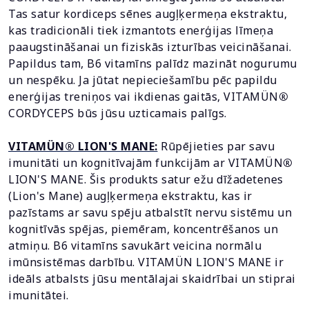
Tas satur kordiceps sēnes augļķermeņa ekstraktu,
kas tradicionāli tiek izmantots enerģijas līmeņa
paaugstināšanai un fiziskās izturības veicināšanai.
Papildus tam, B6 vitamīns palīdz mazināt nogurumu
un nespēku. Ja jūtat nepieciešamību pēc papildu
enerģijas treniņos vai ikdienas gaitās, VITAMÜN
®
CORDYCEPS būs jūsu uzticamais palīgs.
VITAMÜN® LION'S MANE:
Rūpējieties par savu
imunitāti un kognitīvajām funkcijām ar VITAMÜN
®
LION'S MANE. Šis produkts satur ežu dīžadetenes
(Lion's Mane) augļķermeņa ekstraktu, kas ir
pazīstams ar savu spēju atbalstīt nervu sistēmu un
kognitīvās spējas, piemēram, koncentrēšanos un
atmiņu. B6 vitamīns savukārt veicina normālu
imūnsistēmas darbību. VITAMÜN LION'S MANE ir
ideāls atbalsts jūsu mentālajai skaidrībai un stiprai
imunitātei.