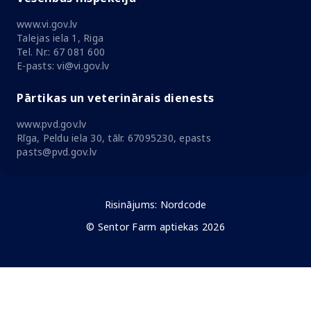
www.vi.gov.lv
Talejas iela 1, Riga
Tel. Nr.: 67 081 600
E-pasts: vi@vi.gov.lv
Pārtikas un veterinārais dienests
www.pvd.gov.lv
Rīga, Peldu iela 30, tālr. 67095230, epasts
pasts@pvd.gov.lv
Risinājums:
Nordcode
© Sentor Farm aptiekas 2026