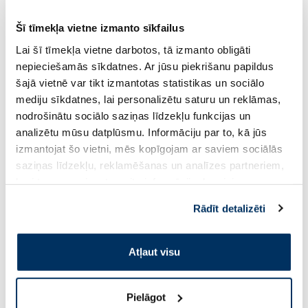
Šī tīmekļa vietne izmanto sīkfailus
Lai šī tīmekļa vietne darbotos, tā izmanto obligāti
Pirkt
Pir
nepieciešamās sīkdatnes. Ar jūsu piekrišanu papildus
šajā vietnē var tikt izmantotas statistikas un sociālo
mediju sīkdatnes, lai personalizētu saturu un reklāmas,
Page 1 of 4
nodrošinātu sociālo saziņas līdzekļu funkcijas un
analizētu mūsu datplūsmu. Informāciju par to, kā jūs
Citi jaunumi
izmantojat šo vietni, mēs kopīgojam ar saviem sociālās
saziņas līdzekļu, reklamēšanas un analīzes partneriem,
kuri to var apvienot ar citu informāciju, ko viņiem
sniedzat vai ko viņi apkopo, kad lietojat viņu
Rādīt detalizēti
pakalpojumus. Ja piekrītat šo papildu sīkdatņu
izmantošanai, lūdzu, atzīmējiet savu izvēli:
Atļaut visu
Pielāgot