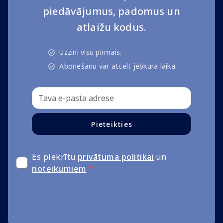
piedāvājumus, padomus un
atlaižu kodus.
Uzzini visu pirmais.
Abonēšanu var atcelt jebkurā laikā
Pieteikties
Es piekrītu
privātuma politikai
un
noteikumiem
*