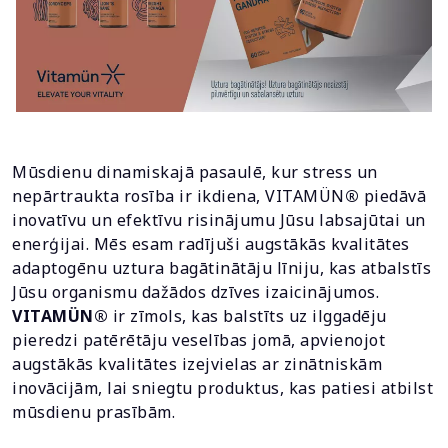
Mūsdienu dinamiskajā pasaulē, kur stress un
nepārtraukta rosība ir ikdiena, VITAMÜN
®
piedāvā
inovatīvu un efektīvu risinājumu Jūsu labsajūtai un
enerģijai. Mēs esam radījuši augstākās kvalitātes
adaptogēnu uztura bagātinātāju līniju, kas atbalstīs
Jūsu organismu dažādos dzīves izaicinājumos.
VITAMÜN®
ir zīmols, kas balstīts uz ilggadēju
pieredzi patērētāju veselības jomā, apvienojot
augstākās kvalitātes izejvielas ar zinātniskām
inovācijām, lai sniegtu produktus, kas patiesi atbilst
mūsdienu prasībām.