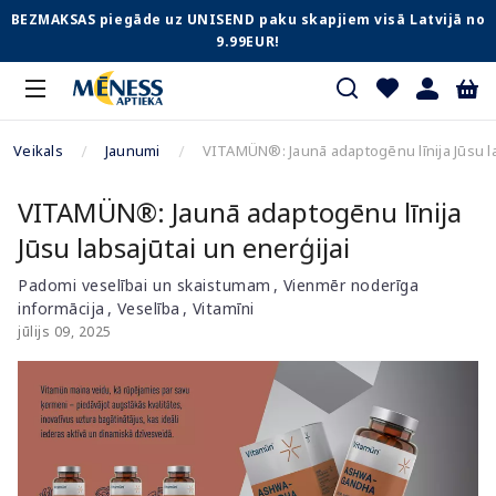
BEZMAKSAS piegāde uz UNISEND paku skapjiem visā Latvijā no
9.99EUR!
Veikals
Jaunumi
VITAMÜN®: Jaunā adaptogēnu līnija Jūsu la
VITAMÜN®: Jaunā adaptogēnu līnija
Jūsu labsajūtai un enerģijai
Padomi veselībai un skaistumam
Vienmēr noderīga
informācija
Veselība
Vitamīni
jūlijs 09, 2025