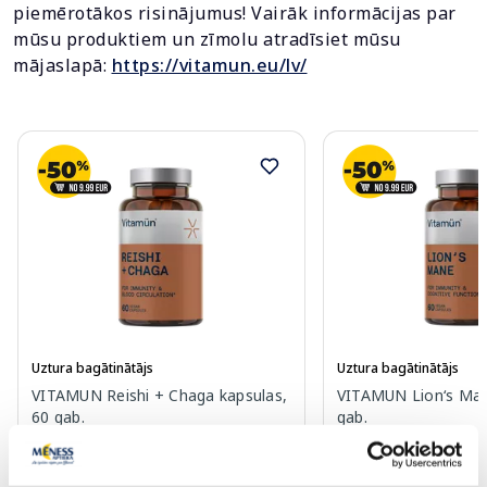
piemērotākos risinājumus! Vairāk informācijas par
mūsu produktiem un zīmolu atradīsiet mūsu
mājaslapā:
https://vitamun.eu/lv/
Uztura bagātinātājs
Uztura bagātinātājs
VITAMUN Reishi + Chaga kapsulas,
VITAMUN Lion‘s Man
60 gab.
gab.
24.99 €
24.99 €