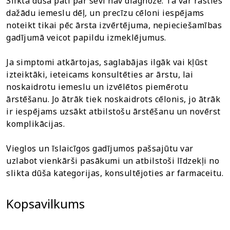
Slikta dūša pati par sevi nav diagnoze. Tā var rasties
dažādu iemeslu dēļ, un precīzu cēloni iespējams
noteikt tikai pēc ārsta izvērtējuma, nepieciešamības
gadījumā veicot papildu izmeklējumus.
Ja simptomi atkārtojas, saglabājas ilgāk vai kļūst
izteiktāki, ieteicams konsultēties ar ārstu, lai
noskaidrotu iemeslu un izvēlētos piemērotu
ārstēšanu. Jo ātrāk tiek noskaidrots cēlonis, jo ātrāk
ir iespējams uzsākt atbilstošu ārstēšanu un novērst
komplikācijas.
Vieglos un īslaicīgos gadījumos pašsajūtu var
uzlabot vienkārši pasākumi un atbilstoši līdzekļi no
slikta dūša kategorijas, konsultējoties ar farmaceitu.
Kopsavilkums