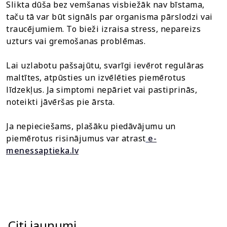
Slikta dūša bez vemšanas visbiežāk nav bīstama,
taču tā var būt signāls par organisma pārslodzi vai
traucējumiem. To bieži izraisa stress, nepareizs
uzturs vai gremošanas problēmas.
Lai uzlabotu pašsajūtu, svarīgi ievērot regulāras
maltītes, atpūsties un izvēlēties piemērotus
līdzekļus. Ja simptomi nepāriet vai pastiprinās,
noteikti jāvēršas pie ārsta.
Ja nepieciešams, plašāku piedāvājumu un
piemērotus risinājumus var atrast
e-
menessaptieka.lv
Citi jaunumi