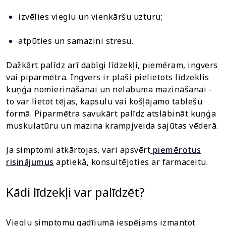
izvēlies vieglu un vienkāršu uzturu;
atpūties un samazini stresu.
Dažkārt palīdz arī dabīgi līdzekļi, piemēram, ingvers
vai piparmētra. Ingvers ir plaši pielietots līdzeklis
kuņģa nomierināšanai un nelabuma mazināšanai -
to var lietot tējas, kapsulu vai košļājamo tablešu
formā. Piparmētra savukārt palīdz atslābināt kuņģa
muskulatūru un mazina krampjveida sajūtas vēderā.
Ja simptomi atkārtojas, vari apsvērt
piemērotus
risinājumus
aptiekā, konsultējoties ar farmaceitu.
Kādi līdzekļi var palīdzēt?
Vieglu simptomu gadījumā iespējams izmantot