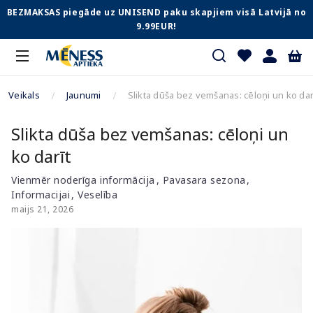
BEZMAKSAS piegāde uz UNISEND paku skapjiem visā Latvijā no
9.99EUR!
Veikals
Jaunumi
Slikta dūša bez vemšanas: cēloņi un ko dar
Slikta dūša bez vemšanas: cēloņi un
ko darīt
Vienmēr noderīga informācija
Pavasara sezona
Informacijai
Veselība
maijs 21, 2026