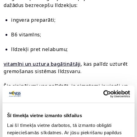
dažādus bezrecepšu līdzekļus:
ingvera preparāti;
B6 vitamīns;
līdzekļi pret nelabumu;
vitamīni un uztura bagātinātāji
, kas palīdz uzturēt
gremošanas sistēmas līdzsvaru.
Šie risinājumi var palīdzēt, ja simptomi ir viegli un
īslaicīgi. B6 vitamīns ir īpaši pieminēts saistībā ar
grūtniecības laikā novērojamo nelabumu un var būt
noderīgs arī citos gadījumos, kad sajūta saistīta ar
hormonālām vai vielmaiņas izmaiņām. Ja neesi
Šī tīmekļa vietne izmanto sīkfailus
pārliecināts, kuru izvēlēties, konsultējies ar
Lai šī tīmekļa vietne darbotos, tā izmanto obligāti
farmaceitu.
nepieciešamās sīkdatnes. Ar jūsu piekrišanu papildus