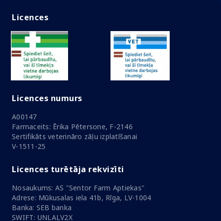
Licences
Licences numurs
A00147
Farmaceits: Ērika Pētersone, F-2146
Sertifikāts veterināro zāļu izplatīšanai
V-1511-25
Licences turētāja rekvizīti
Nosaukums: AS "Sentor Farm Aptiekas"
Adrese: Mūkusalas iela 41b, Rīga, LV-1004
Banka: SEB banka
SWIFT: UNLALV2X