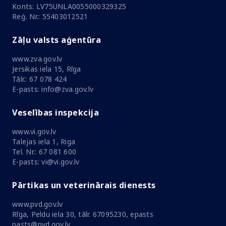
Konts: LV75UNLA0055000329325
Reģ. Nr.: 55403012521
Zāļu valsts aģentūra
www.zva.gov.lv
Jersikas iela 15, Rīga
Tālr.: 67 078 424
E-pasts: info@zva.gov.lv
Veselības inspekcija
www.vi.gov.lv
Talejas iela 1, Riga
Tel. Nr.: 67 081 600
E-pasts: vi@vi.gov.lv
Pārtikas un veterinārais dienests
www.pvd.gov.lv
Rīga, Peldu iela 30, tālr. 67095230, epasts
pasts@pvd.gov.lv