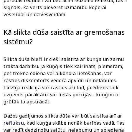
parādās regulāri vai bez acīmredzama iemesla, tas ir
signāls, ka vērts pievērst uzmanību kopējai
veselībai un dzīvesveidam.
Kā slikta dūša saistīta ar gremošanas
sistēmu?
Slikta dūša bieži ir cieši saistīta ar kuņģa un zarnu
trakta darbību. Ja kuņģis tiek kairināts, piemēram,
pēc trekna ēdiena vai alkohola lietošanas, var
rasties diskomforts vēdera apvidū un nelabums.
Līdzīga reakcija var rasties arī tad, ja ēdiens tiek
uzņemts pārāk ātri vai lielās porcijās - kuņģim ir
grūtāk to apstrādāt.
Dažos gadījumos slikta dūša var būt saistīta arī ar
refluksu
, kad kuņģa skābe nonāk barības vadā. Tas
var radīt dedzinošu sajūtu, nelabumu un spiediena