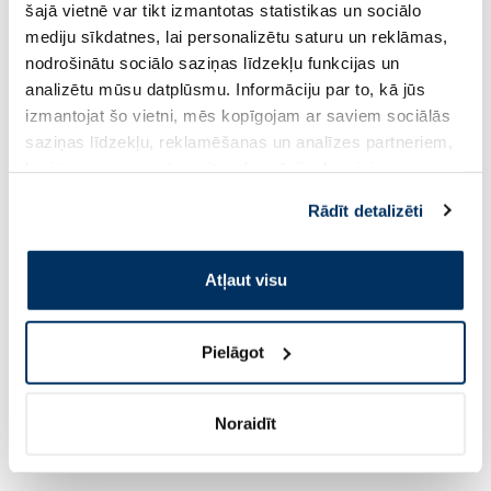
šajā vietnē var tikt izmantotas statistikas un sociālo
Kad slikta dūša var būt saistīta ar
mediju sīkdatnes, lai personalizētu saturu un reklāmas,
nodrošinātu sociālo saziņas līdzekļu funkcijas un
nopietnāku problēmu?
analizētu mūsu datplūsmu. Informāciju par to, kā jūs
izmantojat šo vietni, mēs kopīgojam ar saviem sociālās
Dažkārt slikta dūša var liecināt par nopietnākiem
saziņas līdzekļu, reklamēšanas un analīzes partneriem,
veselības traucējumiem, piemēram, reflukss vai
kuri to var apvienot ar citu informāciju, ko viņiem
kuņģa darbības problēmām. Retos gadījumos tā var
sniedzat vai ko viņi apkopo, kad lietojat viņu
Rādīt detalizēti
būt arī citu orgānu - aknu, aizkuņģa dziedzera vai
pakalpojumus. Ja piekrītat šo papildu sīkdatņu
žultspūšļa - darbības traucējumu pazīme.
izmantošanai, lūdzu, atzīmējiet savu izvēli:
Atļaut visu
Steidzami jāvēršas pie ārsta, ja:
slikta dūša nepāriet vairākas dienas;
Pielāgot
parādās vemšana, drudzis vai stipras sāpes;
Noraidīt
ir reibonis vai ģībonis;