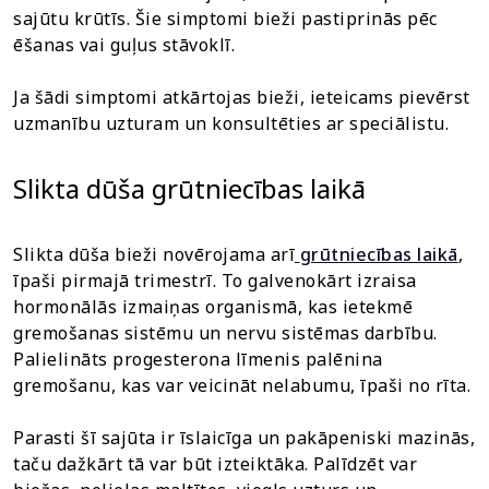
sajūtu krūtīs. Šie simptomi bieži pastiprinās pēc
ēšanas vai guļus stāvoklī.
Ja šādi simptomi atkārtojas bieži, ieteicams pievērst
uzmanību uzturam un konsultēties ar speciālistu.
Slikta dūša grūtniecības laikā
Slikta dūša bieži novērojama arī
grūtniecības laikā
,
īpaši pirmajā trimestrī. To galvenokārt izraisa
hormonālās izmaiņas organismā, kas ietekmē
gremošanas sistēmu un nervu sistēmas darbību.
Palielināts progesterona līmenis palēnina
gremošanu, kas var veicināt nelabumu, īpaši no rīta.
Parasti šī sajūta ir īslaicīga un pakāpeniski mazinās,
taču dažkārt tā var būt izteiktāka. Palīdzēt var