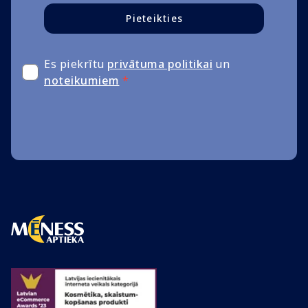
Pieteikties
Es piekrītu
privātuma politikai
un
noteikumiem
*