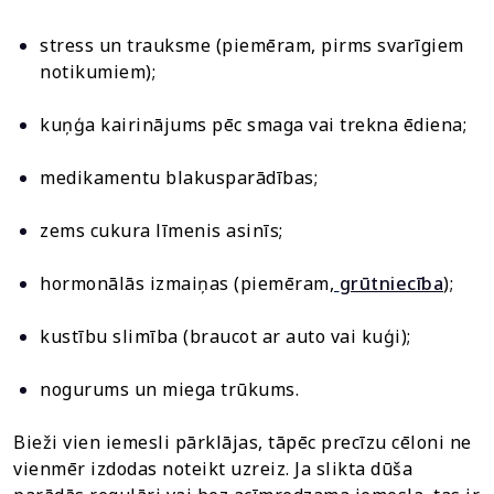
stress un trauksme (piemēram, pirms svarīgiem
notikumiem);
kuņģa kairinājums pēc smaga vai trekna ēdiena;
medikamentu blakusparādības;
zems cukura līmenis asinīs;
hormonālās izmaiņas (piemēram,
grūtniecība
);
kustību slimība (braucot ar auto vai kuģi);
nogurums un miega trūkums.
Bieži vien iemesli pārklājas, tāpēc precīzu cēloni ne
vienmēr izdodas noteikt uzreiz. Ja slikta dūša