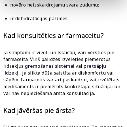
novēro neizskaidrojamu svara zudumu;
ir dehidratācijas pazīmes.
Kad konsultēties ar farmaceitu?
Ja simptomi ir viegli un īslaicīgi, vari vērsties pie
farmaceita. Viņš palīdzēs izvēlēties piemērotus
līdzekļus
gremošanas sistēmai
vai
pretsāpju
līdzekļi
, ja slikta dūša saistīta ar diskomfortu vai
sāpēm. Farmaceits var arī paskaidrot, vai izvēlētais
medikaments ir piemērots konkrētajai situācijai un
vai nav nepieciešama ārsta konsultācija.
Kad jāvēršas pie ārsta?