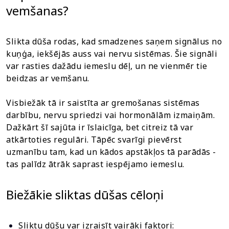
vemšanas?
Slikta dūša rodas, kad smadzenes saņem signālus no
kuņģa, iekšējās auss vai nervu sistēmas. Šie signāli
var rasties dažādu iemeslu dēļ, un ne vienmēr tie
beidzas ar vemšanu.
Visbiežāk tā ir saistīta ar gremošanas sistēmas
darbību, nervu spriedzi vai hormonālām izmaiņām.
Dažkārt šī sajūta ir īslaicīga, bet citreiz tā var
atkārtoties regulāri. Tāpēc svarīgi pievērst
uzmanību tam, kad un kādos apstākļos tā parādās -
tas palīdz ātrāk saprast iespējamo iemeslu.
Biežākie sliktas dūšas cēloņi
Sliktu dūšu var izraisīt vairāki faktori: