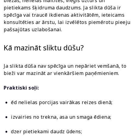
biežas, nelielas maltītes, viegls uzturs un
pietiekams šķidruma daudzums. Ja slikta dūša ir
spēcīga vai traucē ikdienas aktivitātēm, ieteicams
konsultēties ar ārstu, lai izvēlētos piemērotu pieeju
pašsajūtas uzlabošanai.
Kā mazināt sliktu dūšu?
Ja slikta dūša nav spēcīga un nepāriet vemšanā, to
bieži var mazināt ar vienkāršiem paņēmieniem.
Praktiski soļi:
ēd nelielas porcijas vairākas reizes dienā;
izvairies no trekna, asa un smaga ēdiena;
dzer pietiekami daudz ūdens;