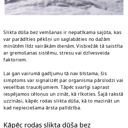
Slikta dūša bez vemšanas ir nepatīkama sajūta, kas
var parādīties pēkšņi un saglabāties no dažām
minūtēm līdz vairākām dienām. Visbiežāk tā saistīta
ar gremošanas sistēmu, stresu vai dzīvesveida
faktoriem.
Lai gan vairumā gadījumu tā nav bīstama, šis
simptoms var signalizēt par organisma pārslodzi vai
veselības traucējumiem. Tāpēc svarīgi saprast
iespējamos cēloņus un zināt, kā rīkoties. Šajā rakstā
uzzināsi, kāpēc rodas slikta dūša, kā to mazināt un
kad nepieciešama ārsta palīdzība.
Kāpēc rodas slikta dūša bez