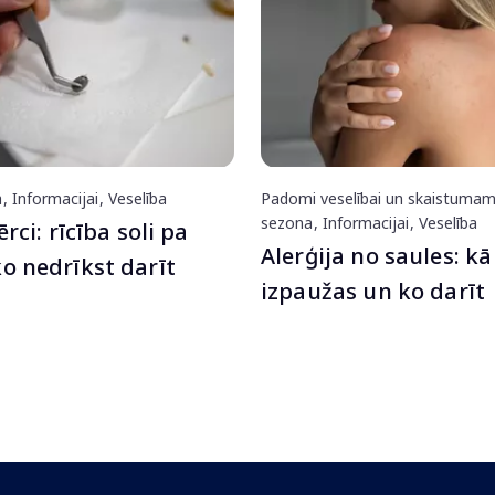
a
Informacijai
Veselība
Padomi veselībai un skaistuma
sezona
Informacijai
Veselība
ērci: rīcība soli pa
Alerģija no saules: kā
o nedrīkst darīt
izpaužas un ko darīt