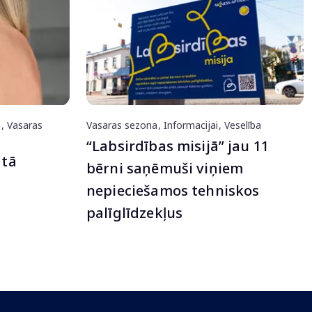
m
Vasaras
Vasaras sezona
Informacijai
Veselība
“Labsirdības misijā” jau 11
 tā
bērni saņēmuši viņiem
nepieciešamos tehniskos
palīglīdzekļus