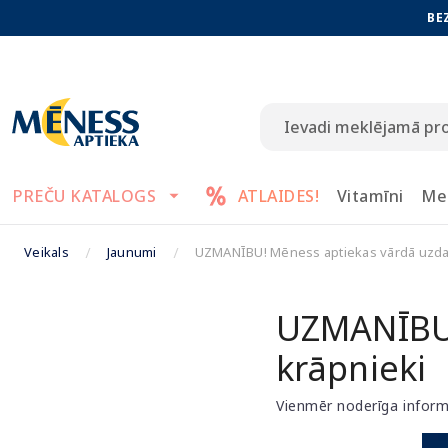
BE
PREČU KATALOGS
ATLAIDES!
Vitamīni
Me
Veikals
Jaunumi
UZMANĪBU! Mēness aptiekas vārdā uzdar
UZMANĪBU!
krāpnieki
Vienmēr noderīga infor