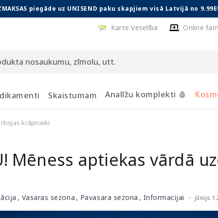
ZMAKSAS piegāde uz UNISEND paku skapjiem visā Latvijā no 9.99E
Karte Veselība
Online far
Analīžu komplekti 🩸
Kosmē
dikamenti
Skaistumam
bojas krāpnieki
 Mēness aptiekas vārdā uz
mācija
Vasaras sezona
Pavasara sezona
Informacijai
・
jūnijs 1