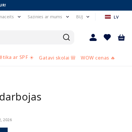
UR!
maceits
Sazinies ar mums
BUJ
LV
tika ar SPF ☀️
Gatavi skolai 🎒
WOW cenas 🔥
darbojas
2, 2026