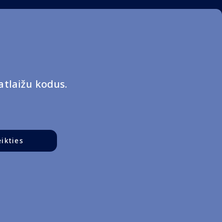
tlaižu kodus.
eikties