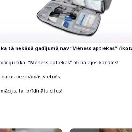
ka tā nekādā gadījumā nav “Mēness aptiekas” rīkota
māciju tikai “Mēness aptiekas” oficiālajos kanālos!
 datus nezināmās vietnēs.
māciju, lai brīdinātu citus!