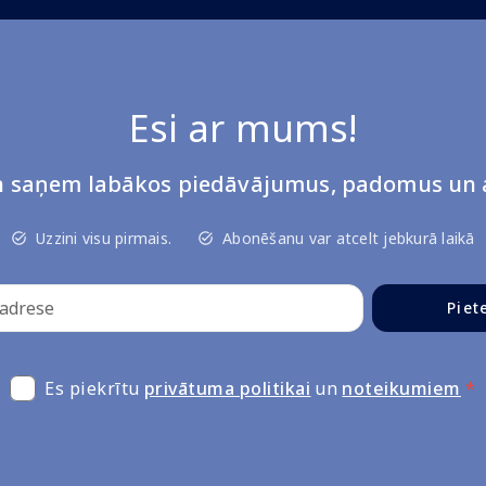
Esi ar mums!
un saņem labākos piedāvājumus, padomus un a
Uzzini visu pirmais.
Abonēšanu var atcelt jebkurā laikā
Piet
Es piekrītu
privātuma politikai
un
noteikumiem
*