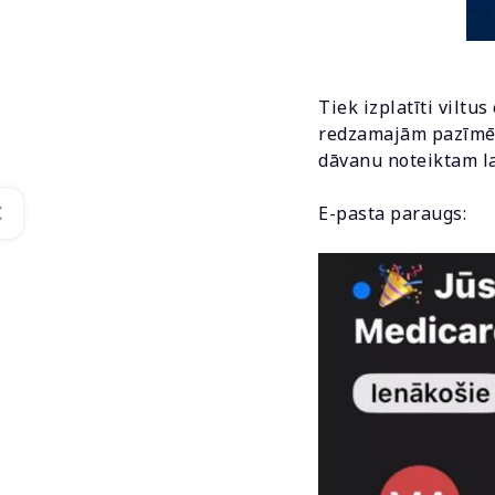
Tiek izplatīti viltu
redzamajām pazīmēm 
dāvanu noteiktam l
E-pasta paraugs: