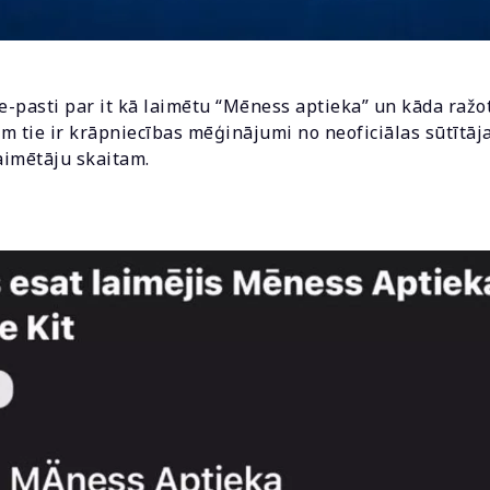
s e-pasti par it kā laimētu “Mēness aptieka” un kāda ražo
tie ir krāpniecības mēģinājumi no neoficiālas sūtītāja
aimētāju skaitam.