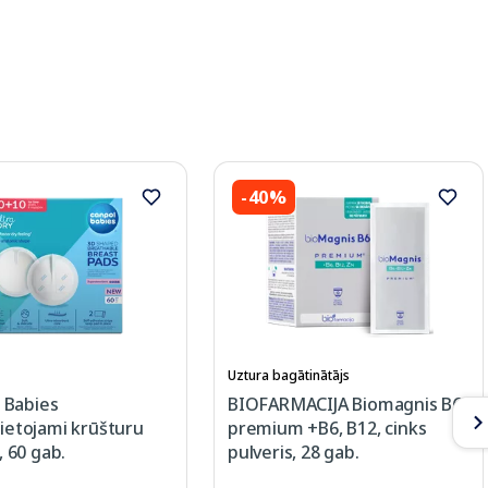
-40%
Uztura bagātinātājs
Babies
BIOFARMACIJA Biomagnis B6
lietojami krūšturu
premium +B6, B12, cinks
i, 60 gab.
pulveris, 28 gab.