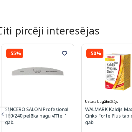
Citi pircēji interesējas
-55%
-50%
Uztura bagātinātājs
SINCERO SALON Profesional
WALMARK Kalcijs Mag
180/240 pelēka nagu vīlīte, 1
Cinks Forte Plus tabl
gab.
gab.