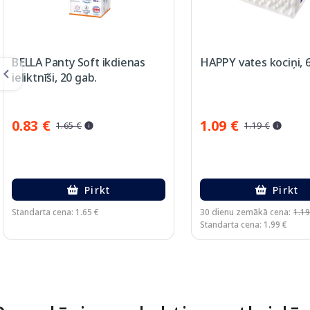
BELLA Panty Soft ikdienas
HAPPY vates kociņi, 
ieliktnīši, 20 gab.
0.83 €
1.09 €
1.65 €
1.19 €
Pirkt
Pirkt
Standarta cena: 1.65 €
30 dienu zemākā cena:
1.19
Standarta cena: 1.99 €
Page 1 of 2