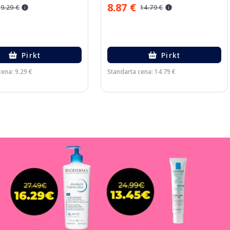
8.87 €
9.29 €
14.79 €
Pirkt
Pirkt
ena: 9.29 €
Standarta cena: 14.79 €