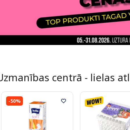
Uzmanības centrā - lielas at
-50%