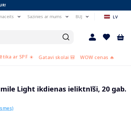
UR!
maceits
Sazinies ar mums
BUJ
LV
tika ar SPF ☀️
Gatavi skolai 🎒
WOW cenas 🔥
e Light ikdienas ieliktnīši, 20 gab.
ksmes)