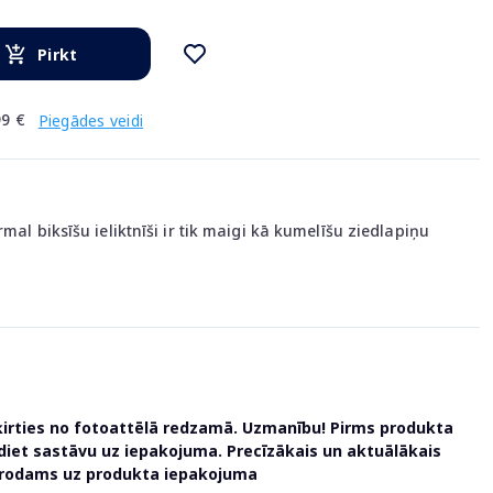
Pirkt
9 €
Piegādes veidi
mal biksīšu ieliktnīši ir tik maigi kā kumelīšu ziedlapiņu
ķirties no fotoattēlā redzamā. Uzmanību! Pirms produkta
udiet sastāvu uz iepakojuma. Precīzākais un aktuālākais
atrodams uz produkta iepakojuma