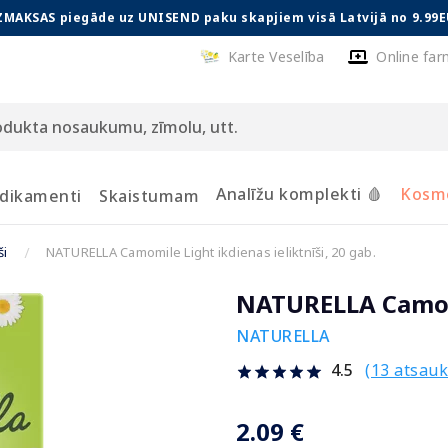
ZMAKSAS piegāde uz UNISEND paku skapjiem visā Latvijā no 9.99E
Karte Veselība
Online far
Analīžu komplekti 🩸
Kosmē
dikamenti
Skaistumam
ši
NATURELLA Camomile Light ikdienas ieliktnīši, 20 gab.
NATURELLA Camomil
NATURELLA
(13 atsau
4.5
2.09 €