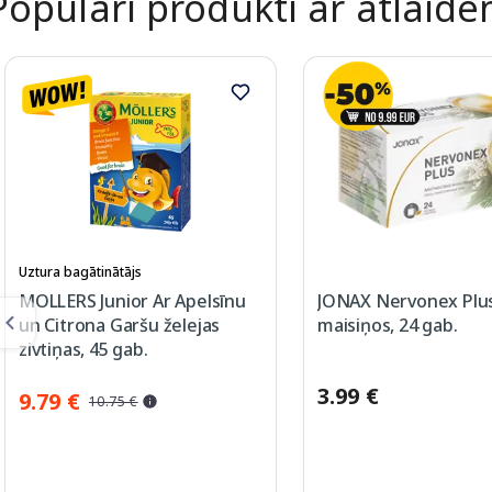
Populāri produkti ar atlaid
Uztura bagātinātājs
MOLLERS Junior Ar Apelsīnu
JONAX Nervonex Plus
un Citrona Garšu želejas
maisiņos, 24 gab.
zivtiņas, 45 gab.
3.99 €
9.79 €
10.75 €