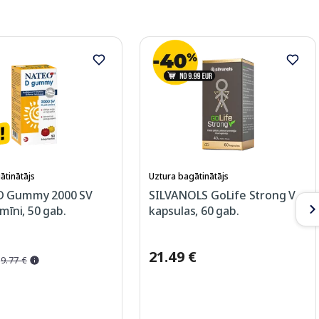
ātinātājs
Uztura bagātinātājs
D Gummy 2000 SV
SILVANOLS GoLife Strong V
amīni, 50 gab.
kapsulas, 60 gab.
21.49 €
9.77 €