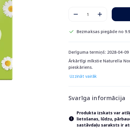
Bezmaksas piegāde no 9.9
Derīguma termiņš: 2028-04-09
Ārkārtīgi mīkstie Naturella Nor
pieskāriens.
Uzzināt vairāk
Svarīga informācija
Produkta izskats var atš
lietošanas, lūdzu, pārba
sastāvdaļu saraksts ir 