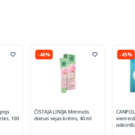
-40%
-45%
nijs
ČISTAJA LINIJA Mitrinošs
CANPOL 
etes, 100
dienas sejas krēms, 40 ml
vienreiz
ieliktnīš