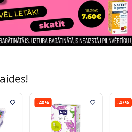
laides!
-40%
-47%