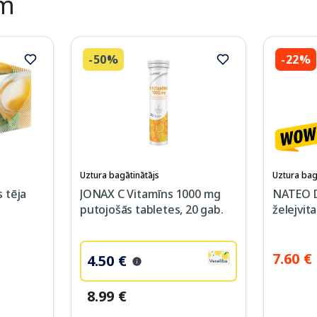
ēm
-50%
-22%
Uztura bagātinātājs
Uztura bag
 tēja
JONAX C Vitamīns 1000 mg
NATEO 
putojošās tabletes, 20 gab.
želejvit
7.60 €
4.50 €
8.99 €