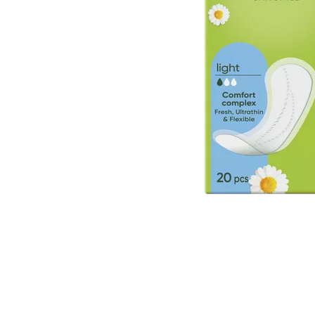
Item
1
of
1
Item
1
of
1