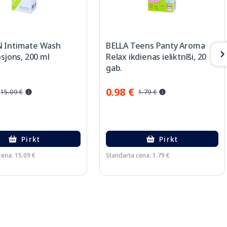
 Intimate Wash
BELLA Teens Panty Aroma
osjons, 200 ml
Relax ikdienas ieliktnīši, 20
gab.
0.98 €
15.09 €
1.79 €
Pirkt
Pirkt
cena: 15.09 €
Standarta cena: 1.79 €