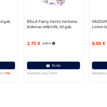
64 gab.
BELLA Panty Herbs Verbena
VAGISAN
ikdienas ieliktnīši, 60 gab.
Lotion l
2.75 €
8.00 €
4.59 €
Pirkt
 €
(-8%)
Standarta cena: 4.59 €
Standarta 