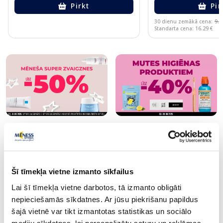
Pirkt
Pir
30 dienu zemākā cena:
9.7
Standarta cena: 16.29 €
Page 1 of 10
Šī tīmekļa vietne izmanto sīkfailus
Lai šī tīmekļa vietne darbotos, tā izmanto obligāti
nepieciešamās sīkdatnes. Ar jūsu piekrišanu papildus
šajā vietnē var tikt izmantotas statistikas un sociālo
Populārākie kategorijā
mediju sīkdatnes, lai personalizētu saturu un reklāmas,