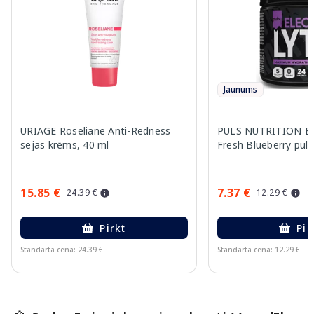
Jaunums
URIAGE Roseliane Anti-Redness
PULS NUTRITION Ele
sejas krēms, 40 ml
Fresh Blueberry pulv
15.85 €
7.37 €
24.39 €
12.29 €
Pirkt
Pir
Standarta cena: 24.39 €
Standarta cena: 12.29 €
Page 1 of 15