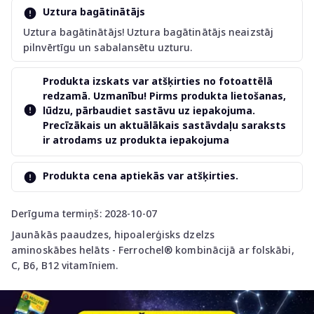
Uztura bagātinātājs
Uztura bagātinātājs! Uztura bagātinātājs neaizstāj
pilnvērtīgu un sabalansētu uzturu.
Produkta izskats var atšķirties no fotoattēlā
redzamā. Uzmanību! Pirms produkta lietošanas,
lūdzu, pārbaudiet sastāvu uz iepakojuma.
Precīzākais un aktuālākais sastāvdaļu saraksts
ir atrodams uz produkta iepakojuma
Produkta cena aptiekās var atšķirties.
Derīguma termiņš: 2028-10-07
Jaunākās paaudzes, hipoalerģisks dzelzs
aminoskābes helāts - Ferrochel® kombinācijā ar folskābi,
C, B6, B12 vitamīniem.