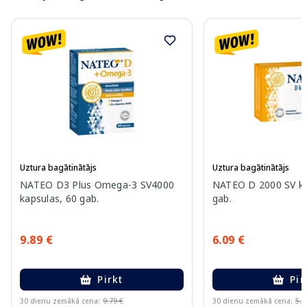
Uztura bagātinātājs
Uztura bagātinātājs
NATEO D3 Plus Omega-3 SV4000
NATEO D 2000 SV ka
kapsulas, 60 gab.
gab.
9.89 €
6.09 €
Pirkt
Pir
30 dienu zemākā cena:
9.79 €
30 dienu zemākā cena:
5.6