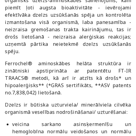
organisks dzelzs-aminoskābes savienojums, kam
piemīt ļoti augsta bioaktivitāte - ievērojami
efektīvāka dzelzs uzsūkšanās spēja un kontrolēta
izmantošana visā organismā, laba panesamība -
neizraisa gremošanas trakta kairinājumu, tas ir
drošs lietošanā - neizraisa alerģiskas reakcijas;
uzņemtā pārtika neietekmē dzelzs uzsūkšanās
spēju.
Ferrochel® aminoskābes helāta struktūra ir
zinātniski apstiprināta ar patentētu FT-IR
TRAACS® metodi, kā arī ir atzīts kā drošs* un
hipoalerģisks** (*GRAS sertifikāts, **ASV patents
no.7,838,042) lietošanā.
Dzelzs ir būtiska uzturviela/ minerālviela cilvēka
organismā veselības nodrošināšanai/ uzturēšanai:
veicina sarkano asinsķermenīšu un
hemoglobīna normālu veidošanos un normālu