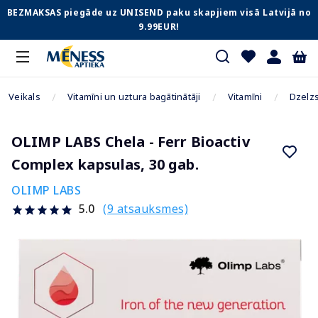
BEZMAKSAS piegāde uz UNISEND paku skapjiem visā Latvijā no
9.99EUR!
Veikals
Vitamīni un uztura bagātinātāji
Vitamīni
Dzelzs
OLIMP LABS Chela - Ferr Bioactiv
Complex kapsulas, 30 gab.
OLIMP LABS
(9 atsauksmes)
5.0