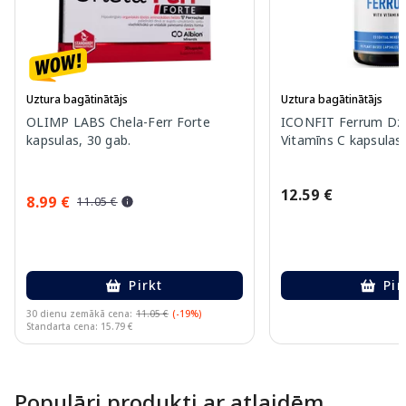
Uztura bagātinātājs
Uztura bagātinātājs
OLIMP LABS Chela-Ferr Forte
ICONFIT Ferrum Dz
kapsulas, 30 gab.
Vitamīns C kapsulas,
12.59 €
8.99 €
11.05 €
Pirkt
Pir
30 dienu zemākā cena:
11.05 €
(-19%)
Standarta cena: 15.79 €
Page 1 of 10
Populāri produkti ar atlaidēm