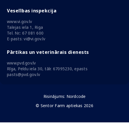
Veselības inspekcija
www.vi.gov.lv
Talejas iela 1, Riga
Tel. Nr.: 67 081 600
E-pasts: vi@vi.gov.lv
Pārtikas un veterinārais dienests
www.pvd.gov.lv
Rīga, Peldu iela 30, tālr. 67095230, epasts
pasts@pvd.gov.lv
Risinājums:
Nordcode
© Sentor Farm aptiekas 2026