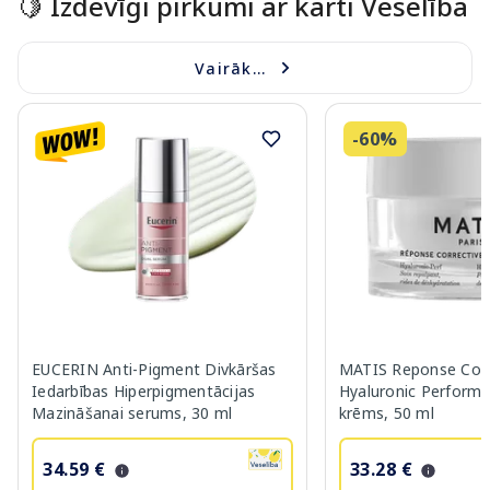
🍋 Izdevīgi pirkumi ar karti Veselība
Vairāk...
-60%
EUCERIN Anti-Pigment Divkāršas
MATIS Reponse Corr
Iedarbības Hiperpigmentācijas
Hyaluronic Performa
Mazināšanai serums, 30 ml
krēms, 50 ml
34.59 €
33.28 €