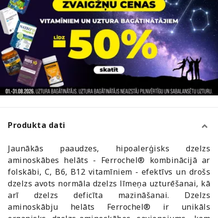
Produkta dati
Jaunākās paaudzes, hipoalerģisks dzelzs
aminoskābes helāts - Ferrochel® kombinācijā ar
folskābi, C, B6, B12 vitamīniem - efektīvs un drošs
dzelzs avots normāla dzelzs līmeņa uzturēšanai, kā
arī dzelzs deficīta mazināšanai. Dzelzs
aminoskābju helāts Ferrochel® ir unikāls