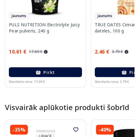
Jaunums
Jaunums
PULS NUTRITION Electrolyte Juicy
TRUE DATES Cinnam
Pear pulveris, 240 g
dateles, 100 g
10.61 €
2.46 €
17.69 €
3.79 €
Pirkt
Pir
Standarta cena: 17.69 €
Standarta cena: 3.79 €
Page 1 of 10
Visvairāk aplūkotie produkti šobrīd
-35%
-40%