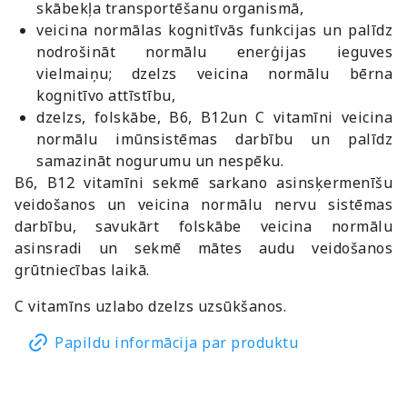
skābekļa transportēšanu organismā,
veicina normālas kognitīvās funkcijas un palīdz
nodrošināt normālu enerģijas ieguves
vielmaiņu; dzelzs veicina normālu bērna
kognitīvo attīstību,
dzelzs, folskābe, B6, B12un C vitamīni veicina
normālu imūnsistēmas darbību un palīdz
samazināt nogurumu un nespēku.
B6, B12 vitamīni sekmē sarkano asinsķermenīšu
veidošanos un veicina normālu nervu sistēmas
darbību, savukārt folskābe veicina normālu
asinsradi un sekmē mātes audu veidošanos
grūtniecības laikā.
C vitamīns uzlabo dzelzs uzsūkšanos.
Papildu informācija par produktu