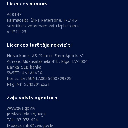
Licences numurs
A00147
Farmaceits: Ērika Pētersone, F-2146
Sertifikāts veterināro zāļu izplatīšanai
V-1511-25
Licences turētāja rekvizīti
Nosaukums: AS "Sentor Farm Aptiekas"
Adrese: Mūkusalas iela 41b, Rīga, LV-1004
Banka: SEB banka
SWIFT: UNLALV2X
Konts: LV75UNLA0055000329325
Reģ. Nr.: 55403012521
Zāļu valsts aģentūra
www.zva.gov.lv
Jersikas iela 15, Rīga
Tālr.: 67 078 424
E-pasts: info@zva.gov.lv