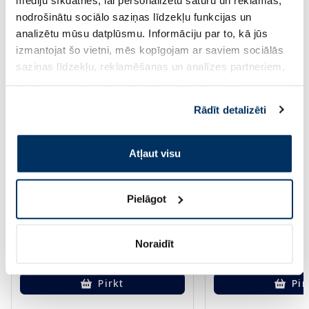
nodrošinātu sociālo saziņas līdzekļu funkcijas un
analizētu mūsu datplūsmu. Informāciju par to, kā jūs
izmantojat šo vietni, mēs kopīgojam ar saviem sociālās
saziņas līdzekļu, reklamēšanas un analīzes partneriem,
kuri to var apvienot ar citu informāciju, ko viņiem
sniedzat vai ko viņi apkopo, kad lietojat viņu
Rādīt detalizēti
pakalpojumus. Ja piekrītat šo papildu sīkdatņu
izmantošanai, lūdzu, atzīmējiet savu izvēli:
Atļaut visu
Uztura bagātinātājs
Uztura bagātinātājs
TECNOFER Plus kapsulas, 20 gab.
EMELIN FF Liquid 7
Pielāgot
mcg/2 mcg paciņas,
22.69 €
15.49 €
Noraidīt
Pirkt
Pir