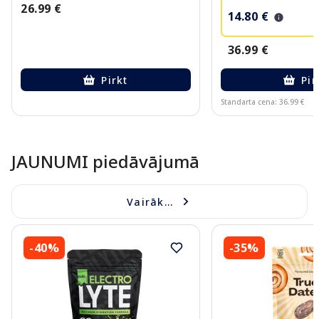
26.99 €
14.80 €
36.99 €
Pirkt
Pir
Standarta cena: 36.99 €
Page 1 of 10
JAUNUMI piedāvājumā
Vairāk...
-40%
-35%