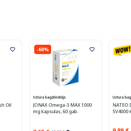
-60%
Uztura bagātinātājs
Uztura bag
h Oil
JONAX Omega-3 MAX 1000
NATEO D
mg kapsulas, 60 gab.
SV4000 k
9.89 €