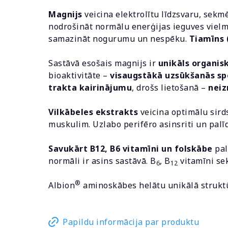
Magnijs
veicina elektrolītu līdzsvaru, sek
nodrošināt normālu enerģijas ieguves vielm
samazināt nogurumu un nespēku.
Tiamīns 
Sastāvā esošais magnijs ir
unikāls organi
bioaktivitāte –
visaugstākā uzsūkšanās sp
trakta kairinājumu
, drošs lietošanā –
neiz
Vilkābeles ekstrakts
veicina optimālu sird
muskulim. Uzlabo perifēro asinsriti un pal
Savukārt B12, B6 vitamīni un folskābe
pal
normāli ir asins sastāvā. B
, B
vitamīni se
6
12
®
Albion
aminoskābes helātu unikālā struktū
Papildu informācija par produktu