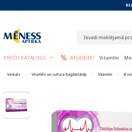
BE
PREČU KATALOGS
ATLAIDES!
Vitamīni
Me
Veikals
Vitamīni un uztura bagātinātāji
Vitamīni
B vi