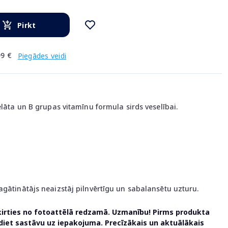
Pirkt
9 €
Piegādes veidi
elāta un B grupas vitamīnu formula sirds veselībai.
agātinātājs neaizstāj pilnvērtīgu un sabalansētu uzturu.
ķirties no fotoattēlā redzamā. Uzmanību! Pirms produkta
udiet sastāvu uz iepakojuma. Precīzākais un aktuālākais