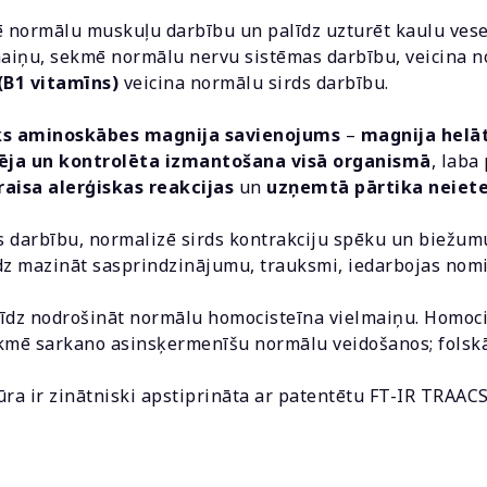
mē normālu muskuļu darbību un palīdz uzturēt kaulu ves
aiņu, sekmē normālu nervu sistēmas darbību, veicina n
(B1 vitamīns)
veicina normālu sirds darbību.
sks aminoskābes magnija savienojums
–
magnija helāt
ēja un kontrolēta izmantošana visā organismā
, lab
raisa alerģiskas reakcijas
un
uzņemtā pārtika neiet
s darbību, normalizē sirds kontrakciju spēku un biežumu
īdz mazināt sasprindzinājumu, trauksmi, iedarbojas nomi
īdz nodrošināt normālu homocisteīna vielmaiņu. Homoci
kmē sarkano asinsķermenīšu normālu veidošanos; folskā
ra ir zinātniski apstiprināta ar patentētu FT-IR TRAAC