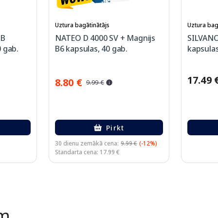
Uztura bagātinātājs
Uztura bag
 B
NATEO D 4000 SV + Magnijs
SILVANO
 gab.
B6 kapsulas, 40 gab.
kapsulas
17.49 
8.80 €
9.99 €
Pirkt
30 dienu zemākā cena:
9.99 €
(-12%)
Standarta cena: 17.99 €
ēm