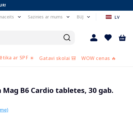
UR!
maceits
Sazinies ar mums
BUJ
LV
tika ar SPF ☀️
Gatavi skolai 🎒
WOW cenas 🔥
Mag B6 Cardio tabletes, 30 gab.
sme)