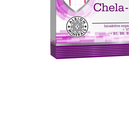
Item
1
of
1
Item
1
of
1