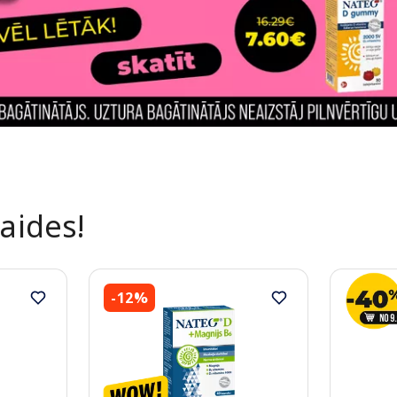
laides!
-12%