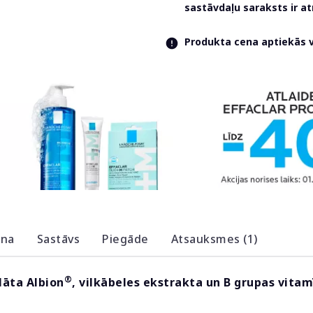
sastāvdaļu saraksts ir 
Produkta cena aptiekās va
ana
Sastāvs
Piegāde
Atsauksmes (1)
®
lāta Albion
, vilkābeles ekstrakta un B grupas vitam