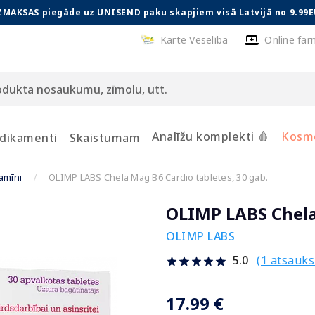
ZMAKSAS piegāde uz UNISEND paku skapjiem visā Latvijā no 9.99E
Karte Veselība
Online far
Analīžu komplekti 🩸
Kosmē
dikamenti
Skaistumam
tamīni
OLIMP LABS Chela Mag B6 Cardio tabletes, 30 gab.
OLIMP LABS Chela 
OLIMP LABS
(1 atsauk
5.0
17.99 €