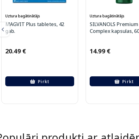
Uztura bagātinātājs
Uztura bagātinātājs
MAGVIT Plus tabletes, 42
SILVANOLS Premium
gab.
Complex kapsulas, 60
20.49 €
14.99 €
Pirkt
Pirkt
Page 1 of 2
Populāri produkti ar atlaid