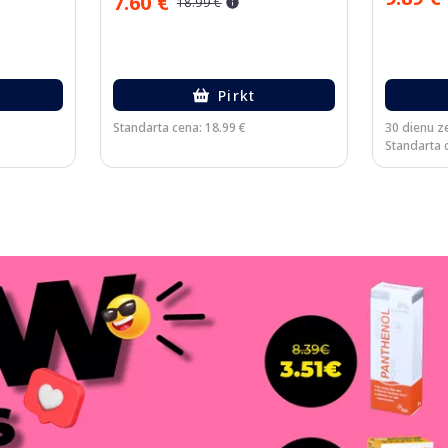
7.60 €
18.99 €
Pirkt
Standarta cena: 18.99 €
30 dienu z
Standarta 