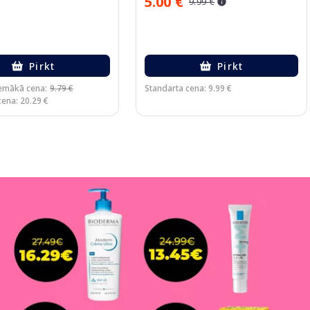
5.00 €
9.99 €
Pirkt
Pirkt
emākā cena:
9.79 €
Standarta cena: 9.99 €
cena: 20.29 €