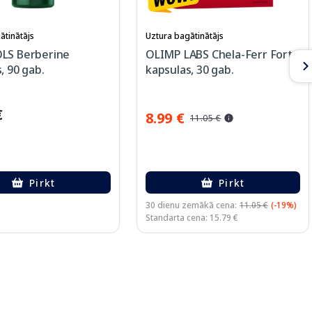
ātinātājs
Uztura bagātinātājs
LS Berberine
OLIMP LABS Chela-Ferr Forte
, 90 gab.
kapsulas, 30 gab.
€
8.99 €
11.05 €
Pirkt
Pirkt
30 dienu zemākā cena:
11.05 €
(-19%)
Standarta cena: 15.79 €