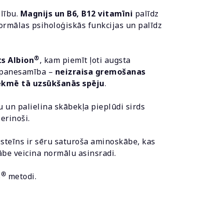
elību.
Magnijs
un B6, B12 vitamīni
palīdz
ormālas psiholoģiskās funkcijas un palīdz
®
s Albion
, kam piemīt ļoti augsta
a panesamība –
neizraisa gremošanas
ekmē tā uzsūkšanās spēju
.
 un palielina skābekļa pieplūdi sirds
erinoši.
steīns ir sēru saturoša aminoskābe, kas
be veicina normālu asinsradi.
®
S
metodi.