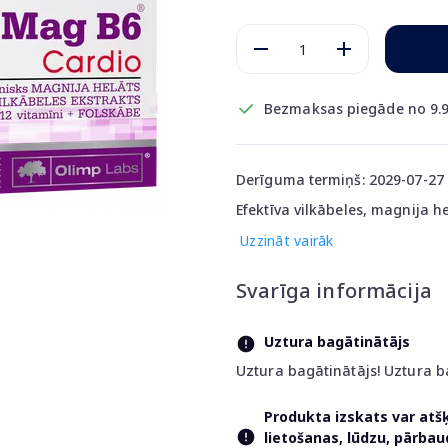
Bezmaksas piegāde no 9.9
Derīguma termiņš: 2029-07-27
Efektīva vilkābeles, magnija h
Uzzināt vairāk
Svarīga informācija
Uztura bagātinātājs
Uztura bagātinātājs! Uztura b
Produkta izskats var atš
lietošanas, lūdzu, pārba