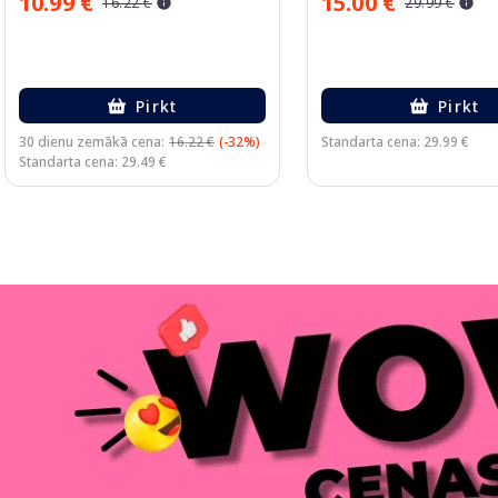
10.99 €
15.00 €
16.22 €
29.99 €
Pirkt
Pirkt
30 dienu zemākā cena:
16.22 €
(-32%)
Standarta cena: 29.99 €
Standarta cena: 29.49 €
Page 1 of 3