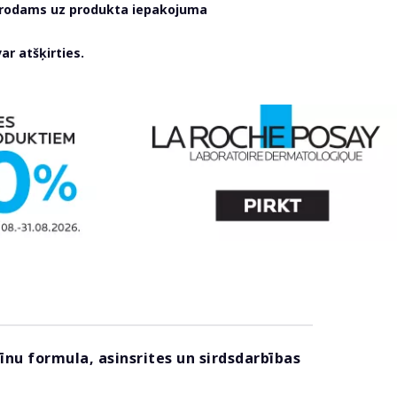
atrodams uz produkta iepakojuma
r atšķirties.
īnu formula, asinsrites un sirdsdarbības