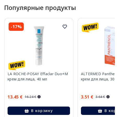
Популярные продукты
-17%
LA ROCHE-POSAY Effaclar Duo+M
ALTERMED Pantheno
крем для лица, 40 мл
крем для лица, 30 
13.45 €
3.51 €
16.24 €
3.64 €
В корзину
В кор