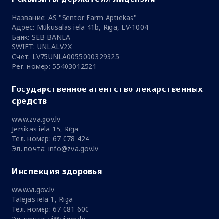
Название: AS "Sentor Farm Aptiekas"
Адрес: Mūkusalas iela 41b, Rīga, LV-1004
Банк: SEB BANLA
SWIFT: UNLALV2X
Счет: LV75UNLA0055000329325
Рег. номер: 55403012521
Государственное агентство лекарственных
средств
www.zva.gov.lv
Jersikas iela 15, Rīga
Тел. номер: 67 078 424
Эл. почта: info@zva.gov.lv
Инспекция здоровья
www.vi.gov.lv
Talejas iela 1, Riga
Тел. номер: 67 081 600
Эл. почта: vi@vi.gov.lv