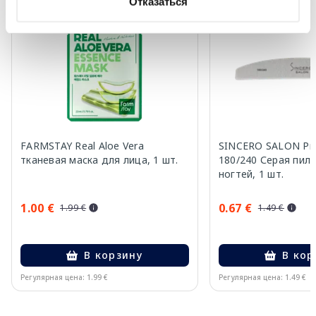
Отказаться
-50%
-55%
FARMSTAY Real Aloe Vera
SINCERO SALON Pro
тканевая маска для лица, 1 шт.
180/240 Серая пил
ногтей, 1 шт.
1.00 €
0.67 €
1.99 €
1.49 €
В корзину
В кор
Регулярная цена: 1.99 €
Регулярная цена: 1.49 €
Page 1 of 15