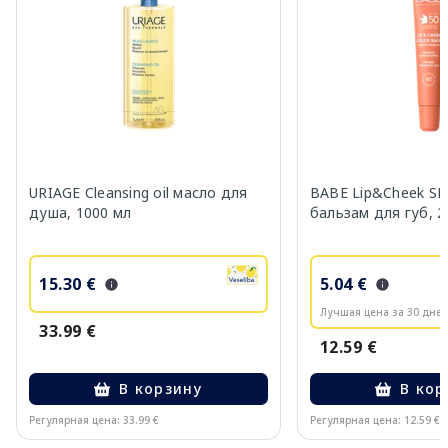
URIAGE Cleansing oil масло для
BABE Lip&Cheek SP
душа, 1000 мл
бальзам для губ, 2
15.30 €
5.04 €
Лучшая цена за 30 дней
33.99 €
12.59 €
В корзину
В кор
Регулярная цена: 33.99 €
Регулярная цена: 12.59 €