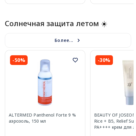
Page 1 of 10
Солнечная защита летом ☀️
Более...
-50%
-30%
ALTERMED Panthenol Forte 9 %
BEAUTY OF JOSEON A
аэрозоль, 150 мл
Rice + B5, Relief Su
PA++++ крем для л