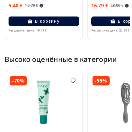
5.40 €
16.79 €
10.79 €
23.99 €
В корзину
В кор
Регулярная цена: 10.79 €
Регулярная цена: 23.99 €
Page 1 of 10
Высоко оценённые в категории
-70%
-55%