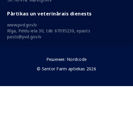
Pārtikas un veterinārais dienests
www.pvd.gov.lv
Rīga, Peldu iela 30, tālr. 67095230, epasts
pasts@pvd.gov.lv
Решение:
Nordcode
© Sentor Farm aptiekas 2026