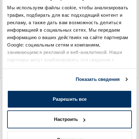
GEHWOL P-Gel
GEHWOL P-Gel
Мы используем файлы cookie, чтобы анализировать
Vorfusspolster G подушечка
Vorfusspolster G подушечка
трафик, подбирать для вас подходящий контент и
под стопу, 2 шт.
под стопу, 2 шт.
рекламу, а также дать вам возможность делиться
24.69 €
23.95 €
информацией в социальных сетях. Мы передаем
информацию о ваших действиях на сайте партнерам
Google: социальным сетям и компаниям,
занимающимся рекламой и веб-аналитикой. Наши
партнеры могут комбинировать эти сведения с
предоставленной вами информацией, а также
В корзину
В корзину
данными, которые они получили при использовании
Показать сведения
вами их сервисов.
Вы просмотрели 24 из 24 товаров
Разрешить все
Ваши любимые товары со
Настроить
скидкой!