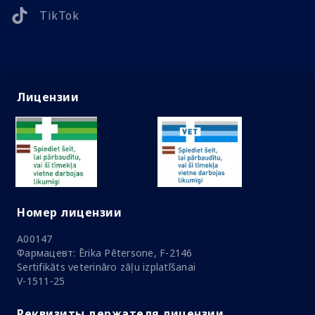
TikTok
Лицензии
Номер лицензии
A00147
Фармацевт: Ērika Pētersone, F-2146
Sertifikāts veterināro zāļu izplatīšanai
V-1511-25
Реквизиты держателя лицензии