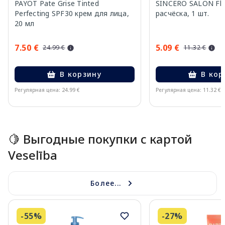
PAYOT Pate Grise Tinted
SINCERO SALON Fle
Perfecting SPF30 крем для лица,
расчёска, 1 шт.
20 мл
7.50 €
5.09 €
24.99 €
11.32 €
В корзину
В кор
Регулярная цена: 24.99 €
Регулярная цена: 11.32 €
Page 1 of 10
🍋 Выгодные покупки с картой
Veselība
Более...
-55%
-27%