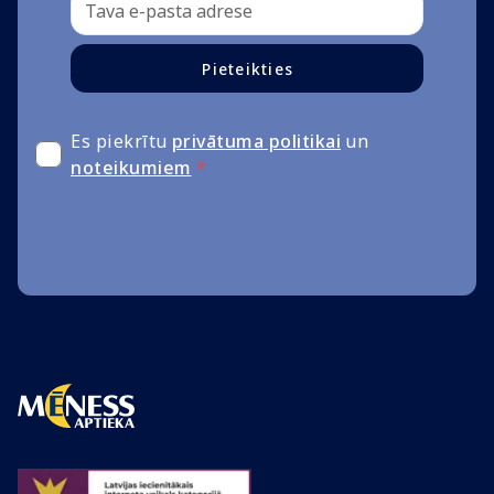
Pieteikties
Es piekrītu
privātuma politikai
un
noteikumiem
*