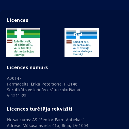
Licences
Licences numurs
A00147
Farmaceits: Ērika Pētersone, F-2146
Sertifikāts veterināro zāļu izplatīšanai
V-1511-25
Licences turētāja rekvizīti
Nosaukums: AS "Sentor Farm Aptiekas"
Adrese: Mūkusalas iela 41b, Rīga, LV-1004