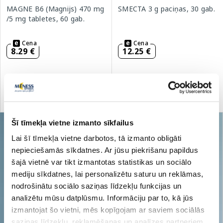
MAGNE B6 (Magnijs) 470 mg
SMECTA 3 g paciņas, 30 gab.
/5 mg tabletes, 60 gab.
Cena
Cena
8.29 €
12.25 €
Pirkt
Pirkt
Šī tīmekļa vietne izmanto sīkfailus
Lai šī tīmekļa vietne darbotos, tā izmanto obligāti
nepieciešamās sīkdatnes. Ar jūsu piekrišanu papildus
šajā vietnē var tikt izmantotas statistikas un sociālo
mediju sīkdatnes, lai personalizētu saturu un reklāmas,
nodrošinātu sociālo saziņas līdzekļu funkcijas un
analizētu mūsu datplūsmu. Informāciju par to, kā jūs
izmantojat šo vietni, mēs kopīgojam ar saviem sociālās
saziņas līdzekļu, reklamēšanas un analīzes partneriem,