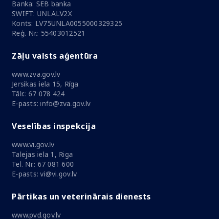
Banka: SEB banka
SWIFT: UNLALV2X
Konts: LV75UNLA0055000329325
Reģ. Nr.: 55403012521
Zāļu valsts aģentūra
www.zva.gov.lv
Jersikas iela 15, Rīga
Tālr.: 67 078 424
E-pasts: info@zva.gov.lv
Veselības inspekcija
www.vi.gov.lv
Talejas iela 1, Riga
Tel. Nr.: 67 081 600
E-pasts: vi@vi.gov.lv
Pārtikas un veterinārais dienests
www.pvd.gov.lv