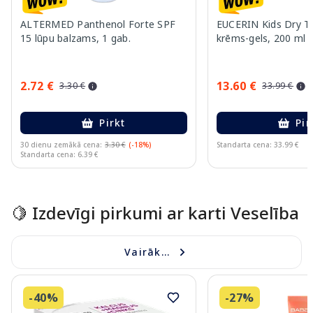
ALTERMED Panthenol Forte SPF
EUCERIN Kids Dry T
15 lūpu balzams, 1 gab.
krēms-gels, 200 ml
2.72 €
13.60 €
3.30 €
33.99 €
Pirkt
Pir
30 dienu zemākā cena:
3.30 €
(-18%)
Standarta cena: 33.99 €
Standarta cena: 6.39 €
Page 1 of 10
🍋 Izdevīgi pirkumi ar karti Veselība
Vairāk...
-40%
-27%