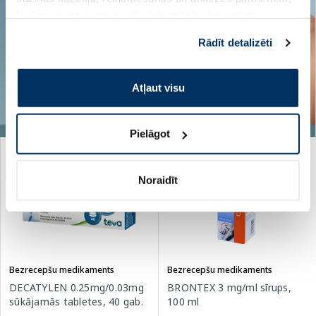
kuri to var apvienot ar citu informāciju, ko viņiem
sniedzat vai ko viņi apkopo, kad lietojat viņu
Rādīt detalizēti
pakalpojumus. Ja piekrītat šo papildu sīkdatņu
izmantošanai, lūdzu, atzīmējiet savu izvēli:
Atļaut visu
Pielāgot
Noraidīt
Bezrecepšu medikaments
Bezrecepšu medikaments
DECATYLEN 0.25mg/0.03mg
BRONTEX 3 mg/ml sīrups,
sūkājamās tabletes, 40 gab.
100 ml