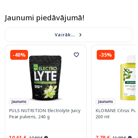
Jaunumi piedāvājumā!
Vairāk...
-40%
-35%
Jaunums
Jaunums
PULS NUTRITION Electrolyte Juicy
KLORANE Citrus Pul
Pear pulveris, 240 g
200 ml
10.61 €
7.79 €
17.69 €
11.99 €