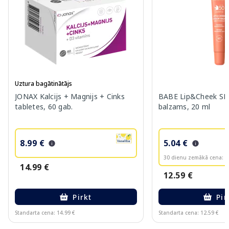
Uztura bagātinātājs
JONAX Kalcijs + Magnijs + Cinks
BABE Lip&Cheek SPF
tabletes, 60 gab.
balzams, 20 ml
8.99 €
5.04 €
30 dienu zemākā cena:
6
14.99 €
12.59 €
Pirkt
Pir
Standarta cena: 14.99 €
Standarta cena: 12.59 €
Page 1 of 10