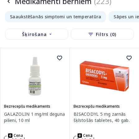
Medikamenti bērniem
(223)
Saaukstēšanās simptomi un temperatūra
Sāpes un i
Šķirošana
Filtrs (0)
Bezrecepšu medikaments
Bezrecepšu medikaments
GALAZOLIN 1 mg/ml deguna
BISACODYL 5 mg zarnās
pilieni, 10 ml
šķīstošās tabletes, 40 gab.
Cena
Cena