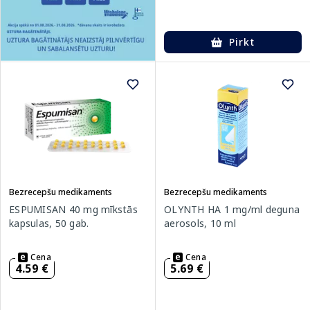
Pirkt
Bezrecepšu medikaments
Bezrecepšu medikaments
ESPUMISAN 40 mg mīkstās
OLYNTH HA 1 mg/ml deguna
kapsulas, 50 gab.
aerosols, 10 ml
Cena
Cena
4.59 €
5.69 €