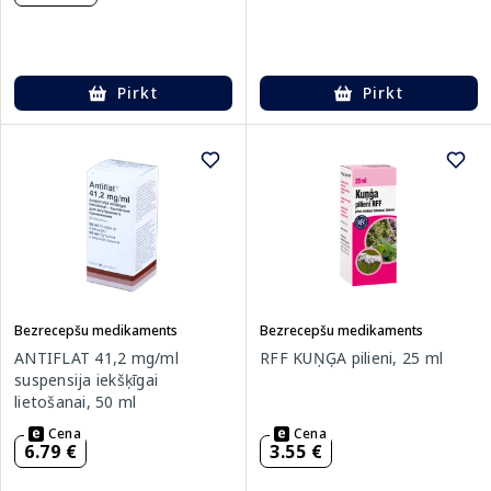
Pirkt
Pirkt
Bezrecepšu medikaments
Bezrecepšu medikaments
ANTIFLAT 41,2 mg/ml
RFF KUŅĢA pilieni, 25 ml
suspensija iekšķīgai
lietošanai, 50 ml
Cena
Cena
6.79 €
3.55 €