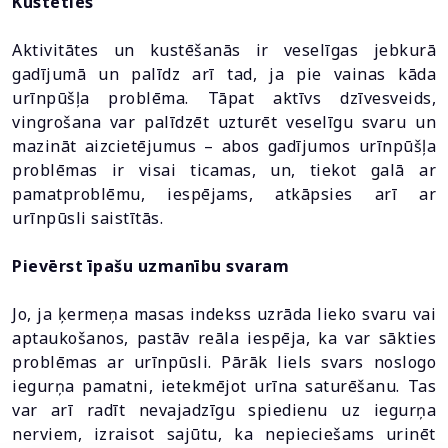
Kustēties
Aktivitātes un kustēšanās ir veselīgas jebkurā
gadījumā un palīdz arī tad, ja pie vainas kāda
urīnpūšļa problēma. Tāpat aktīvs dzīvesveids,
vingrošana var palīdzēt uzturēt veselīgu svaru un
mazināt aizcietējumus – abos gadījumos urīnpūšļa
problēmas ir visai ticamas, un, tiekot galā ar
pamatproblēmu, iespējams, atkāpsies arī ar
urīnpūsli saistītās.
Pievērst īpašu uzmanību svaram
Jo, ja ķermeņa masas indekss uzrāda lieko svaru vai
aptaukošanos, pastāv reāla iespēja, ka var sākties
problēmas ar urīnpūsli. Pārāk liels svars noslogo
iegurņa pamatni, ietekmējot urīna saturēšanu. Tas
var arī radīt nevajadzīgu spiedienu uz iegurņa
nerviem, izraisot sajūtu, ka nepieciešams urinēt