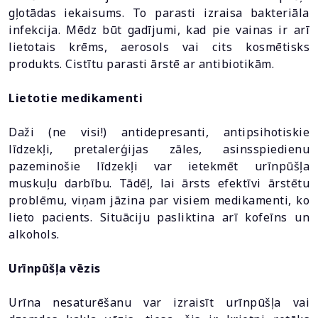
gļotādas iekaisums. To parasti izraisa bakteriāla
infekcija. Mēdz būt gadījumi, kad pie vainas ir arī
lietotais krēms, aerosols vai cits kosmētisks
produkts. Cistītu parasti ārstē ar antibiotikām.
Lietotie medikamenti
Daži (ne visi!) antidepresanti, antipsihotiskie
līdzekļi, pretalerģijas zāles, asinsspiedienu
pazeminošie līdzekļi var ietekmēt urīnpūšļa
muskuļu darbību. Tādēļ, lai ārsts efektīvi ārstētu
problēmu, viņam jāzina par visiem medikamenti, ko
lieto pacients. Situāciju pasliktina arī kofeīns un
alkohols.
Urīnpūšļa vēzis
Urīna nesaturēšanu var izraisīt urīnpūšļa vai