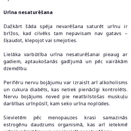
Urīna nesaturēšana
Dažkārt šāda spēja nevarēšana saturēt urīnu ir
brīžos, kad cilvēks tam nepavisam nav gatavs –
šķaudot, klepojot vai smejoties.
Lielāka varbūtība urīna nesaturēšanai pieaug ar
gadiem, aptaukošanās gadījumā un pēc vairākām
dzemdību.
Perifēru nervu bojājumu var izraisīt arī alkoholisms
un cukura diabēts, kas netiek pienācīgi kontrolēts.
Nervu bojājums noved pie neatbilstošas muskuļu
darbības urīnpūslī, kam seko urīna noplūdes.
Sievietēm pēc menopauzes krasi samazinās
estrogēnu daudzums organismā, kas arī ietekmē