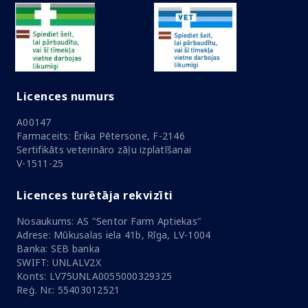
Licences numurs
A00147
Farmaceits: Ērika Pētersone, F-2146
Sertifikāts veterināro zāļu izplatīšanai
V-1511-25
Licences turētāja rekvizīti
Nosaukums: AS "Sentor Farm Aptiekas"
Adrese: Mūkusalas iela 41b, Rīga, LV-1004
Banka: SEB banka
SWIFT: UNLALV2X
Konts: LV75UNLA0055000329325
Reģ. Nr.: 55403012521