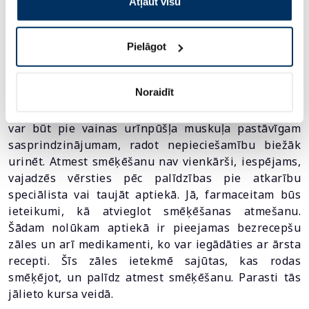
Atļaut visu
Cigarešu dūmi ir vaininieki daudzu slimību
izraisīšanā, tie ir arī urīnpūšļa vēža riska faktors.
Pielāgot
Puse no visiem cilvēkiem, kuri saslimst ar šo
slimību, ir smēķētāji. Smēķēšana var arī būt
Noraidīt
nesaturēšanas cēlonis, jo cigarete iet roku rokā ar
klepu, kas sasprindzina iegurņa pamatni. Nikotīns
var būt pie vainas urīnpūšļa muskuļa pastāvīgam
sasprindzinājumam, radot nepieciešamību biežāk
urinēt. Atmest smēķēšanu nav vienkārši, iespējams,
vajadzēs vērsties pēc palīdzības pie atkarību
speciālista vai taujāt aptiekā. Jā, farmaceitam būs
ieteikumi, kā atvieglot smēķēšanas atmešanu.
Šādam nolūkam aptiekā ir pieejamas bezrecepšu
zāles un arī medikamenti, ko var iegādāties ar ārsta
recepti. Šīs zāles ietekmē sajūtas, kas rodas
smēķējot, un palīdz atmest smēķēšanu. Parasti tās
jālieto kursa veidā.