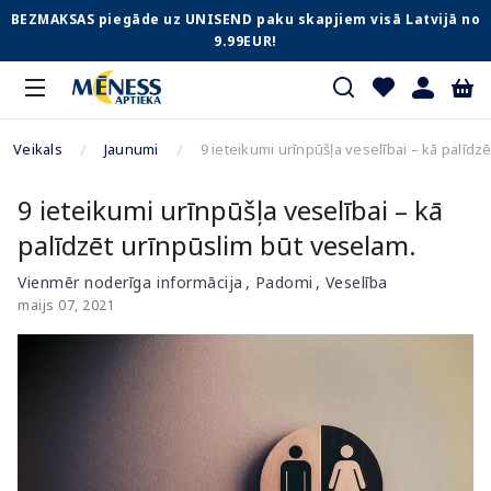
BEZMAKSAS piegāde uz UNISEND paku skapjiem visā Latvijā no
9.99EUR!
Veikals
Jaunumi
9 ieteikumi urīnpūšļa veselībai – kā palīdz
9 ieteikumi urīnpūšļa veselībai – kā
palīdzēt urīnpūslim būt veselam.
Vienmēr noderīga informācija
Padomi
Veselība
maijs 07, 2021