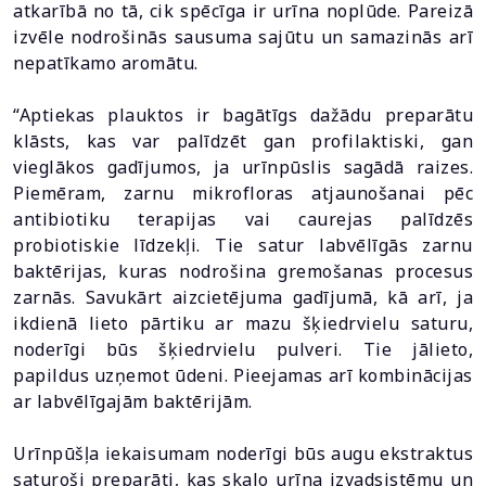
atkarībā no tā, cik spēcīga ir urīna noplūde. Pareizā
izvēle nodrošinās sausuma sajūtu un samazinās arī
nepatīkamo aromātu.
“Aptiekas plauktos ir bagātīgs dažādu preparātu
klāsts, kas var palīdzēt gan profilaktiski, gan
vieglākos gadījumos, ja urīnpūslis sagādā raizes.
Piemēram, zarnu mikrofloras atjaunošanai pēc
antibiotiku terapijas vai caurejas palīdzēs
probiotiskie līdzekļi. Tie satur labvēlīgās zarnu
baktērijas, kuras nodrošina gremošanas procesus
zarnās. Savukārt aizcietējuma gadījumā, kā arī, ja
ikdienā lieto pārtiku ar mazu šķiedrvielu saturu,
noderīgi būs šķiedrvielu pulveri. Tie jālieto,
papildus uzņemot ūdeni. Pieejamas arī kombinācijas
ar labvēlīgajām baktērijām.
Urīnpūšļa iekaisumam noderīgi būs augu ekstraktus
saturoši preparāti, kas skalo urīna izvadsistēmu un