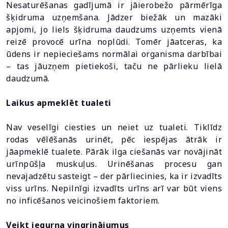
Nesaturēšanas gadījumā ir jāierobežo pārmērīga
šķidruma uzņemšana. Jādzer biežāk un mazāki
apjomi, jo liels šķidruma daudzums uzņemts vienā
reizē provocē urīna noplūdi. Tomēr jāatceras, ka
ūdens ir nepieciešams normālai organisma darbībai
– tas jāuzņem pietiekoši, taču ne pārlieku lielā
daudzumā.
Laikus apmeklēt tualeti
Nav veselīgi ciesties un neiet uz tualeti. Tiklīdz
rodas vēlēšanās urinēt, pēc iespējas ātrāk ir
jāapmeklē tualete. Pārāk ilga ciešanās var novājināt
urīnpūšļa muskuļus. Urinēšanas procesu gan
nevajadzētu sasteigt – der pārliecinies, ka ir izvadīts
viss urīns. Nepilnīgi izvadīts urīns arī var būt viens
no inficēšanos veicinošiem faktoriem.
Veikt iegurņa vingrinājumus