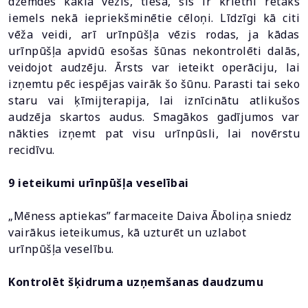
dzemdes kakla vēzis, tiesa, šis ir krietni retāks
iemels nekā iepriekšminētie cēloņi. Līdzīgi kā citi
vēža veidi, arī urīnpūšļa vēzis rodas, ja kādas
urīnpūšļa apvidū esošas šūnas nekontrolēti dalās,
veidojot audzēju. Ārsts var ieteikt operāciju, lai
izņemtu pēc iespējas vairāk šo šūnu. Parasti tai seko
staru vai ķīmijterapija, lai iznīcinātu atlikušos
audzēja skartos audus. Smagākos gadījumos var
nākties izņemt pat visu urīnpūsli, lai novērstu
recidīvu.
9 ieteikumi urīnpūšļa veselībai
„Mēness aptiekas” farmaceite Daiva Āboliņa sniedz
vairākus ieteikumus, kā uzturēt un uzlabot
urīnpūšļa veselību.
Kontrolēt šķidruma uzņemšanas daudzumu