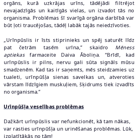
orgāns, kurā uzkrājas urīns, tādējādi filtrējot
nevajadzīgās un kaitīgās vielas, un izvadot tās no
organisma. Problēmas šī svarīgā orgāna darbībā var
būt ļoti traucējošas, tādēļ labāk tajās neiedzīvoties.
„Urīnpūslis ir īsts stiprinieks un spēj saturēt līdz
pat četrām tasēm urīna,” skaidro
Mēness
aptiekas
farmaceite Daiva Āboliņa. “Brīdī, kad
urīnpūslis ir pilns, nervu gali sūta signāls mūsu
smadzenēm. Kad tas ir saņemts, mēs steidzamies uz
tualeti, urīnpūšļa sienas savelkas un, atveroties
vārstam līdzīgiem muskuļiem, šķidrums tiek izvadīts
no organisma.”
Urīnpūšļa veselības problēmas
Dažkārt urīnpūslis var nefunkcionēt, kā tam nākas,
var rasties urīnpūšļa un urinēšanas problēmas. Lūk,
izplatītākās no tām!