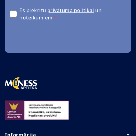
Es piekrītu
privātuma politikai
un
noteikumiem
*
Informācija