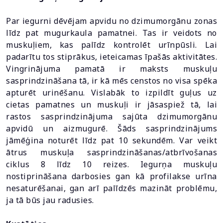
Par iegurni dēvējam apvidu no dzimumorgānu zonas
līdz pat mugurkaula pamatnei. Tas ir veidots no
muskuļiem, kas palīdz kontrolēt urīnpūsli. Lai
padarītu tos stiprākus, ieteicamas īpašās aktivitātes.
Vingrinājuma pamatā ir maksts muskuļu
sasprindzināšana tā, ir kā mēs censtos no visa spēka
apturēt urinēšanu. Vislabāk to izpildīt guļus uz
cietas pamatnes un muskuļi ir jāsaspiež tā, lai
rastos sasprindzinājuma sajūta dzimumorgānu
apvidū un aizmugurē. Šāds sasprindzinājums
jāmēģina noturēt līdz pat 10 sekundēm. Var veikt
ātrus muskuļa sasprindzināšanas/atbrīvošanas
ciklus 8 līdz 10 reizes. Iegurņa muskuļu
nostiprināšana darbosies gan kā profilakse urīna
nesaturēšanai, gan arī palīdzēs mazināt problēmu,
ja tā būs jau radusies.