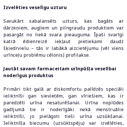
Izvelēties veselīgu uzturu
Savukārt sabalansēts uzturs, kas bagāts ar
dārzeņiem, augļiem un pilngraudu produktiem var
pasargāt no liekā svara pieauguma. Īpaši svarīgi
katrā ēdienreizē iekļaut pietiekami daudz
šķiedrvielu – tās ir labākā aizcietējumu (vēl viens
urīnceļu problēmu cēlonis) profilakse.
Jautāt savam farmaceitam urīnpūšļa veselībai
noderīgus produktus
Primāri tikt galā ar diskomfortu palīdzēs speciāli
ieliktnīši gan sievietēm, gan vīriešiem, kas ir
paredzēti urīna nesaturēšanai. Urīna noplūdes
gadījumā tie ir noderīgāki nekā menstruālie
ieliktnīši, jo pielāgoti tieši urīna uzsūkšanai.
Ieliktnīša biezumu (uzsūktspēju) var izvēlēties,