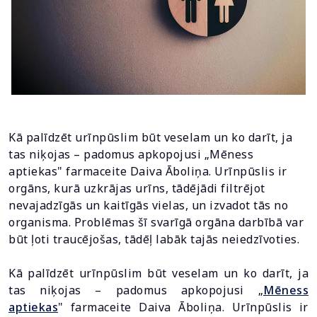
Kā palīdzēt urīnpūslim būt veselam un ko darīt, ja
tas niķojas – padomus apkopojusi „Mēness
aptiekas" farmaceite Daiva Āboliņa. Urīnpūslis ir
orgāns, kurā uzkrājas urīns, tādējādi filtrējot
nevajadzīgās un kaitīgās vielas, un izvadot tās no
organisma. Problēmas šī svarīgā orgāna darbībā var
būt ļoti traucējošas, tādēļ labāk tajās neiedzīvoties.
Kā palīdzēt urīnpūslim būt veselam un ko darīt, ja
tas niķojas – padomus apkopojusi „
Mēness
aptiekas
" farmaceite Daiva Āboliņa. Urīnpūslis ir