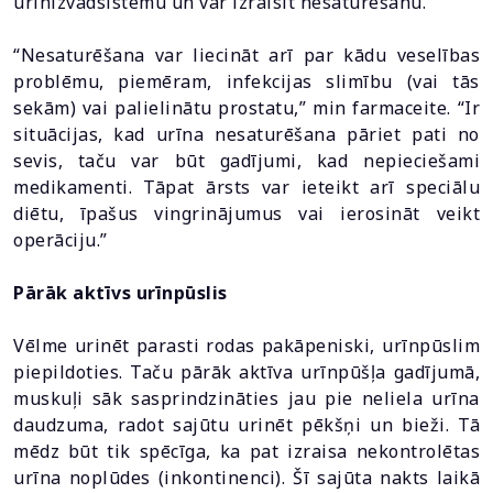
urīnizvadsistēmu un var izraisīt nesaturēšanu.
“Nesaturēšana var liecināt arī par kādu veselības
problēmu, piemēram, infekcijas slimību (vai tās
sekām) vai palielinātu prostatu,” min farmaceite. “Ir
situācijas, kad urīna nesaturēšana pāriet pati no
sevis, taču var būt gadījumi, kad nepieciešami
medikamenti. Tāpat ārsts var ieteikt arī speciālu
diētu, īpašus vingrinājumus vai ierosināt veikt
operāciju.”
Pārāk aktīvs urīnpūslis
Vēlme urinēt parasti rodas pakāpeniski, urīnpūslim
piepildoties. Taču pārāk aktīva urīnpūšļa gadījumā,
muskuļi sāk sasprindzināties jau pie neliela urīna
daudzuma, radot sajūtu urinēt pēkšņi un bieži. Tā
mēdz būt tik spēcīga, ka pat izraisa nekontrolētas
urīna noplūdes (inkontinenci). Šī sajūta nakts laikā