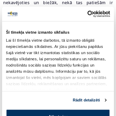
nekavējoties un biežāk, nekā tas patiešām ir
vajadzīgs. Svara kontrole var mazināt spiediena
sajūtu un uzlabot dzīves kvalitāti.
Ievērot higiēnu
Šī tīmekļa vietne izmanto sīkfailus
Ir vairāki ieteikumi, kas jāņem vērā, domājot par
Lai šī tīmekļa vietne darbotos, tā izmanto obligāti
higiēnu un urīnceļu veselību. Pēc urinēšanas
nepieciešamās sīkdatnes. Ar jūsu piekrišanu papildus
apslaukoties, tualetes papīrs jāvirza no priekšas uz
šajā vietnē var tikt izmantotas statistikas un sociālo
aizmuguri, lai baktērijas no tūpļa apvidus
mediju sīkdatnes, lai personalizētu saturu un reklāmas,
nenonāktu urīnceļos un dzimumorgānos.
nodrošinātu sociālo saziņas līdzekļu funkcijas un
Mazgājoties jāatceras, ka šī zona prasa maigumu,
analizētu mūsu datplūsmu. Informāciju par to, kā jūs
proti, nederēs asas, kodīgas ziepes – tās var traumēt
izmantojat šo vietni, mēs kopīgojam ar saviem sociālās
jutīgo ādu un radīt baktērijām labvēlīgu vidi. Tāpat
saziņas līdzekļu, reklamēšanas un analīzes partneriem,
der atcerēties, ka iešana dušā var būt labāka nekā
kuri to var apvienot ar citu informāciju, ko viņiem
vannošanās, jo vannojoties baktērijas un citi
sniedzat vai ko viņi apkopo, kad lietojat viņu
Rādīt detalizēti
kairinātāji var iekļūt dziļāk urīnceļos.
pakalpojumus. Ja piekrītat šo papildu sīkdatņu
izmantošanai, lūdzu, atzīmējiet savu izvēli:
Atmest smēķēšanu