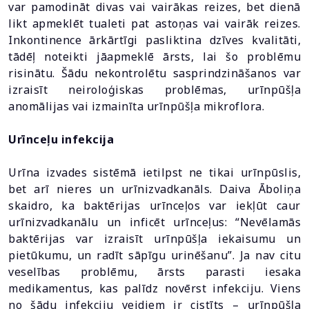
var pamodināt divas vai vairākas reizes, bet dienā
likt apmeklēt tualeti pat astoņas vai vairāk reizes.
Inkontinence ārkārtīgi pasliktina dzīves kvalitāti,
tādēļ noteikti jāapmeklē ārsts, lai šo problēmu
risinātu. Šādu nekontrolētu sasprindzināšanos var
izraisīt neiroloģiskas problēmas, urīnpūšļa
anomālijas vai izmainīta urīnpūšļa mikroflora.
Urīnceļu infekcija
Urīna izvades sistēmā ietilpst ne tikai urīnpūslis,
bet arī nieres un urīnizvadkanāls. Daiva Āboliņa
skaidro, ka baktērijas urīnceļos var iekļūt caur
urīnizvadkanālu un inficēt urīnceļus: “Nevēlamās
baktērijas var izraisīt urīnpūšļa iekaisumu un
pietūkumu, un radīt sāpīgu urinēšanu”. Ja nav citu
veselības problēmu, ārsts parasti iesaka
medikamentus, kas palīdz novērst infekciju. Viens
no šādu infekciju veidiem ir cistīts – urīnpūšļa