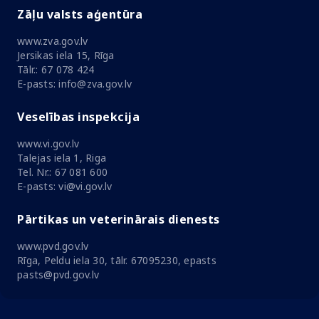
Zāļu valsts aģentūra
www.zva.gov.lv
Jersikas iela 15, Rīga
Tālr.: 67 078 424
E-pasts: info@zva.gov.lv
Veselības inspekcija
www.vi.gov.lv
Talejas iela 1, Riga
Tel. Nr.: 67 081 600
E-pasts: vi@vi.gov.lv
Pārtikas un veterinārais dienests
www.pvd.gov.lv
Rīga, Peldu iela 30, tālr. 67095230, epasts
pasts@pvd.gov.lv