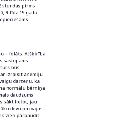
72 stundas pirms
, 9 līdz 19 gadu
nepieciešams
 – folāts. Atšķirība
āts sastopams
aturs būs
ar izraisīt anēmiju.
vaigu dārzeņu, kā
ina normālu bērniņa
amais daudzums
 sākt lietot, jau
elāku devu pirmajos
iek vien pārbaudīt