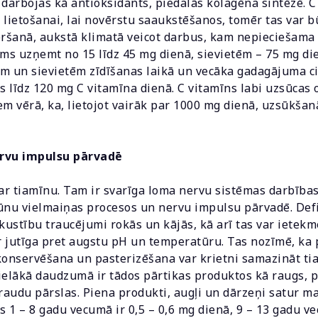
 darbojas kā antioksidants, piedalās kolagēna sintēzē. C
s lietošanai, lai novērstu saaukstēšanos, tomēr tas var 
šanā, aukstā klimatā veicot darbus, kam nepieciešama li
s uzņemt no 15 līdz 45 mg dienā, sievietēm – 75 mg die
m un sievietēm zīdīšanas laikā un vecāka gadagājuma ci
 līdz 120 mg C vitamīna dienā. C vitamīns labi uzsūcas o
em vērā, ka, lietojot vairāk par 1000 mg dienā, uzsūkša
ervu impulsu pārvadē
r tiamīnu. Tam ir svarīga loma nervu sistēmas darbība
ūnu vielmaiņas procesos un nervu impulsu pārvadē. Defi
kustību traucējumi rokās un kājās, kā arī tas var ietekmē
 jutīga pret augstu pH un temperatūru. Tas nozīmē, ka 
konservēšana un pasterizēšana var krietni samazināt ti
ielākā daudzumā ir tādos pārtikas produktos kā raugs, p
graudu pārslas. Piena produkti, augļi un dārzeņi satur m
 1 – 8 gadu vecumā ir 0,5 – 0,6 mg dienā, 9 – 13 gadu v