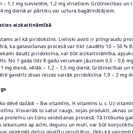
 – 1,1 mg sievietēm, 1,2 mg vīriešiem. Grūtniecības un l
4 mg dienā ar pārtiku vai uztura bagātinātājiem.
sties aizkaitināmībā
stams arī kā piridoksīns. Lieliski avoti ir pilngraudu prod
ērā, ka gatavošanas procesā var tikt zaudēts 10 – 50 % B
ekami daudz piridoksīna, var būt aizkaitināmība, apjuk
īts. No 1 gada līdz 8 gadu vecumam jāuzņem 0,5 – 0,6 mg
1 mg dienā, vēlāk – 1,2 – 1,5 mg dienā. Grūtniecības un
rē gandrīz divas reizes vairāk piridoksīna: 1,9 – 2 mg d
ugs
 ko dēvē dažādi – Bw vitamīns, H vitamīns u. c. Uz vita
otīnu. Visvairāk to satur raugs, sojas produkti, aknas u
ma proteīnu un šūnu veidošanas procesā. Tā trūkuma gad
as iekaisums ap acīm, degunu un muti, var būt konjunktiv
ar ietekmēt dažus analīžu rezultātus, tādu kā vairogdz