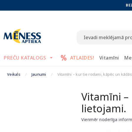
BE
PREČU KATALOGS
ATLAIDES!
Vitamīni
Me
Veikals
Jaunumi
Vitamīni – kur tie rodami, kāpēc un kādās
Vitamīni –
lietojami.
Vienmēr noderīga infor