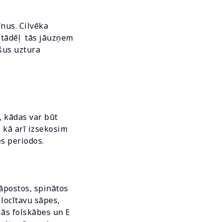
nus. Cilvēka
, tādēļ tās jāuzņem
ošus uztura
, kādas var būt
 kā arī izsekosim
s periodos.
āpostos, spinātos
locītavu sāpes,
lās folskābes un E