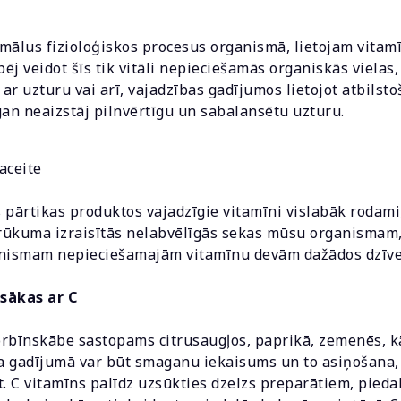
mālus fizioloģiskos procesus organismā, lietojam vitamī
ēj veidot šīs tik vitāli nepieciešamās organiskās vielas
ar uzturu vai arī, vajadzības gadījumos lietojot atbilst
gan neaizstāj pilnvērtīgu un sabalansētu uzturu.
aceite
 pārtikas produktos vajadzīgie vitamīni vislabāk rodami
trūkuma izraisītās nelabvēlīgās sekas mūsu organismam,
anismam nepieciešamajām vitamīnu devām dažādos dzīve
sākas ar C
orbīnskābe sastopams citrusaugļos, paprikā, zemenēs, k
ta gadījumā var būt smaganu iekaisums un to asiņošana, 
īt. C vitamīns palīdz uzsūkties dzelzs preparātiem, pieda