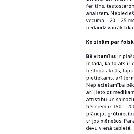
feritīns, testostero
analīzēm. Nepiecieš
vecumā – 20 – 25 mg
nedaudz vairāk tika
Ko zinām par folsk
B9 vitamīns
ir plaš
ir tāda, ka folāts i
liellopa aknās, lap
pietiekams, arī term
Nepieciešamība pēc 
arī lietojot medika
attīstību un samazi
bērniem ir 150 – 20
plānojot grūtniecību
trijos mēnešos. Para
devu vienā tabletē.