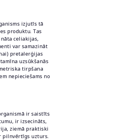
anisms izjutīs tā
mes produktu. Tas
nāta celiakijas,
enti var samazināt
ai) pretalerģijas
itamīna uzsūkšanās
imetriska tirpšana
niem nepieciešams no
organismā ir saistīts
umu, ir izsecināts,
ja, ziemā praktiski
 pilnvērtīgs uzturs.