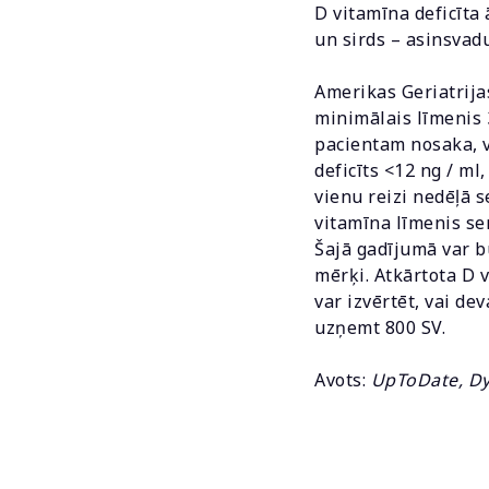
D vitamīna deficīta
un sirds – asinsvad
Amerikas Geriatrija
minimālais līmenis 
pacientam nosaka, v
deficīts <12 ng / m
vienu reizi nedēļā s
vitamīna līmenis ser
Šajā gadījumā var bū
mērķi. Atkārtota D 
var izvērtēt, vai de
uzņemt 800 SV.
Avots:
UpToDate, D