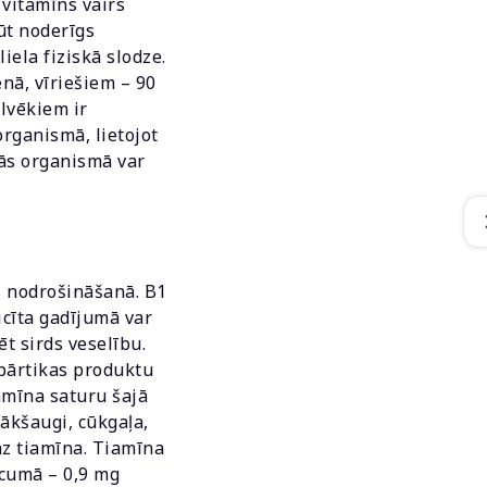
 vitamīns vairs
būt noderīgs
ela fiziskā slodze.
nā, vīriešiem – 90
lvēkiem ir
rganismā, lietojot
nās organismā var
s nodrošināšanā. B1
cīta gadījumā var
t sirds veselību.
pārtikas produktu
amīna saturu šajā
ākšaugi, cūkgaļa,
az tiamīna. Tiamīna
ecumā – 0,9 mg