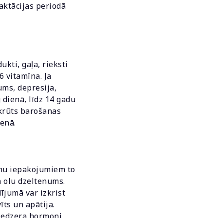
aktācijas periodā
ukti, gaļa, rieksti
6 vitamīna. Ja
ums, depresija,
 dienā, līdz 14 gadu
 krūts barošanas
ienā.
mīnu iepakojumiem to
n olu dzeltenums.
ījumā var izkrist
īts un apātija.
iedzera hormoni,