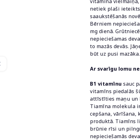
vitamīna vielmaiņā,
netiek plaši ieteikt
saaukstēšanās novēr
Bērniem nepieciešam
mg dienā. Grūtniecē
nepieciešamas devas
to mazās devās. Jāņ
būt uz pusi mazāka.
Ar svarīgu lomu n
B1 vitamīnu
sauc pa
vitamīns piedalās š
attīstīties maņu un 
Tiamīna molekula ir
cepšana, vārīšana, 
produktā. Tiamīns l
brūnie rīsi un piln
nepieciešamās devas