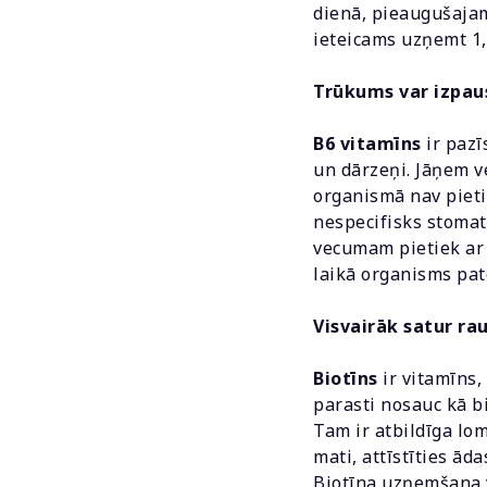
dienā, pieaugušajam
ieteicams uzņemt 1,
Trūkums var izpau
B6 vitamīns
ir pazī
un dārzeņi. Jāņem v
organismā nav pieti
nespecifisks stomat
vecumam pietiek ar 
laikā organisms patē
Visvairāk satur ra
Biotīns
ir vitamīns,
parasti nosauc kā bi
Tam ir atbildīga lo
mati, attīstīties ād
Biotīna uzņemšana v