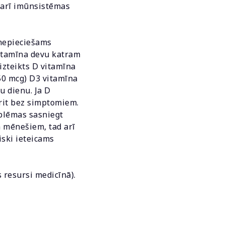
t arī imūnsistēmas
 nepieciešams
vitamīna devu katram
izteikts D vitamīna
250 mcg) D3 vitamīna
u dienu. Ja D
orit bez simptomiem.
oblēmas sasniegt
m mēnešiem, tad arī
iski ieteicams
 resursi medicīnā).