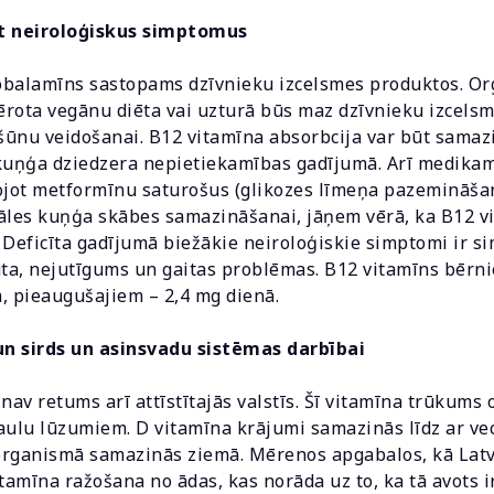
sīt neiroloģiskus simptomus
balamīns sastopams dzīvnieku izcelsmes produktos. Org
vērota vegānu diēta vai uzturā būs maz dzīvnieku izcels
ūnu veidošanai. B12 vitamīna absorbcija var būt samazi
zkuņģa dziedzera nepietiekamības gadījumā. Arī medikam
ojot metformīnu saturošus (glikozes līmeņa pazemināšan
les kuņģa skābes samazināšanai, jāņem vērā, ka B12 v
 Deficīta gadījumā biežākie neiroloģiskie simptomi ir s
ūta, nejutīgums un gaitas problēmas. B12 vitamīns bēr
ā, pieaugušajiem – 2,4 mg dienā.
n sirds un asinsvadu sistēmas darbībai
 nav retums arī attīstītajās valstīs. Šī vitamīna trūkums 
aulu lūzumiem. D vitamīna krājumi samazinās līdz ar vec
 organismā samazinās ziemā. Mērenos apgabalos, kā Latvi
tamīna ražošana no ādas, kas norāda uz to, ka tā avots ir