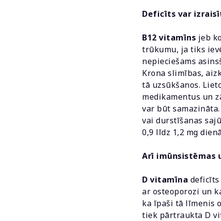
Deficīts var izrai
B12 vitamīns
jeb ko
trūkumu, ja tiks ie
nepieciešams asinsš
Krona slimības, ai
tā uzsūkšanos. Liet
medikamentus un zā
var būt samazināta.
vai durstīšanas saj
0,9 līdz 1,2 mg dien
Arī imūnsistēmas u
D vitamīna
deficīts
ar osteoporozi un k
ka īpaši tā līmenis
tiek pārtraukta D vi