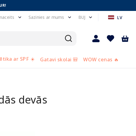
UR!
maceits
Sazinies ar mums
BUJ
LV
tika ar SPF ☀️
Gatavi skolai 🎒
WOW cenas 🔥
ādās devās