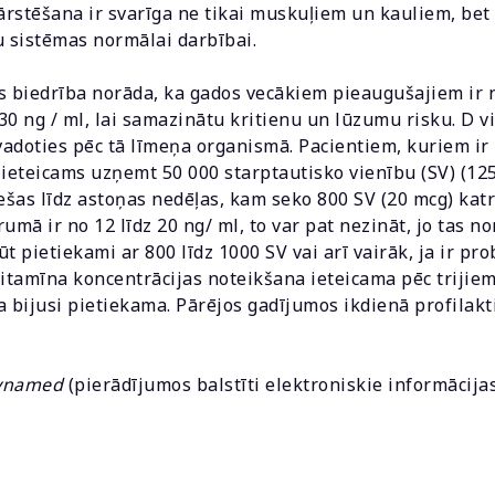
 ārstēšana ir svarīga ne tikai muskuļiem un kauliem, be
u sistēmas normālai darbībai.
s biedrība norāda, ka gados vecākiem pieaugušajiem ir
30 ng / ml, lai samazinātu kritienu un lūzumu risku. D 
adoties pēc tā līmeņa organismā. Pacientiem, kuriem ir 
l, ieteicams uzņemt 50 000 starptautisko vienību (SV) (1
ešas līdz astoņas nedēļas, kam seko 800 SV (20 mcg) katr
umā ir no 12 līdz 20 ng/ ml, to var pat nezināt, jo tas n
t pietiekami ar 800 līdz 1000 SV vai arī vairāk, ja ir pr
vitamīna koncentrācijas noteikšana ieteicama pēc trijie
va bijusi pietiekama. Pārējos gadījumos ikdienā profilakt
ynamed
(pierādījumos balstīti elektroniskie informācijas