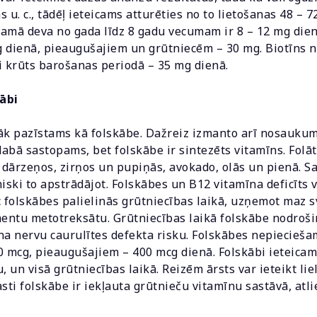
ns u. c., tādēļ ieteicams atturēties no to lietošanas 48 – 
amā deva no gada līdz 8 gadu vecumam ir 8 – 12 mg dienā
 dienā, pieaugušajiem un grūtniecēm – 30 mg. Biotīns 
i krūts barošanas periodā – 35 mg dienā.
ābi
āk pazīstams kā folskābe. Dažreiz izmanto arī nosaukumu
r dabā sastopams, bet folskābe ir sintezēts vitamīns. Fol
u dārzeņos, zirņos un pupiņās, avokado, olās un pienā. S
iski to apstrādājot. Folskābes un B12 vitamīna deficīts v
folskābes palielinās grūtniecības laikā, uzņemot maz s
mentu metotreksātu. Grūtniecības laikā folskābe nodroš
na nervu caurulītes defekta risku. Folskābes nepiecieš
0 mcg, pieaugušajiem – 400 mcg dienā. Folskābi ieteicams
, un visā grūtniecības laikā. Reizēm ārsts var ieteikt li
sti folskābe ir iekļauta grūtnieču vitamīnu sastāvā, atl