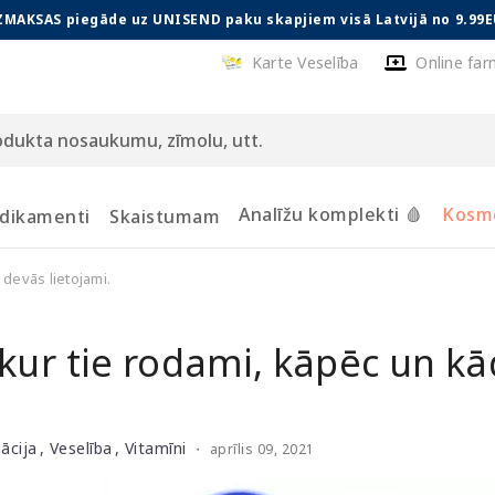
ZMAKSAS piegāde uz UNISEND paku skapjiem visā Latvijā no 9.99E
Karte Veselība
Online far
Analīžu komplekti 🩸
Kosmē
dikamenti
Skaistumam
 devās lietojami.
 kur tie rodami, kāpēc un k
mācija
Veselība
Vitamīni
・
aprīlis 09, 2021