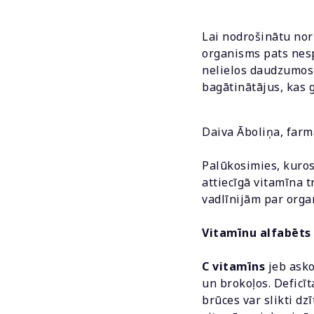
Lai nodrošinātu nor
organisms pats nesp
nelielos daudzumos 
bagātinātājus, kas 
Daiva Āboliņa, farm
Palūkosimies, kuros
attiecīgā vitamīna 
vadlīnijām par org
Vitamīnu alfabēts 
C vitamīns
jeb ask
un brokoļos. Deficī
brūces var slikti dz