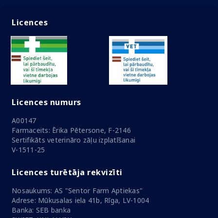
Licences
Licences numurs
A00147
Farmaceits: Ērika Pētersone, F-2146
Sertifikāts veterināro zāļu izplatīšanai
V-1511-25
Licences turētāja rekvizīti
Nosaukums: AS "Sentor Farm Aptiekas"
Adrese: Mūkusalas iela 41b, Rīga, LV-1004
Banka: SEB banka