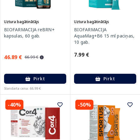
Uztura bagātinātājs
Uztura bagātinātājs
BIOFARMACIJA reBRN+
BIOFARMACIJA
kapsulas, 60 gab.
AquaMag+B6 15 ml paciņas,
10 gab.
7.99 €
46.89 €
66.99 €
Pirkt
Pirkt
Standarta cena: 66.99 €
-40%
-50%