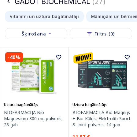
GADOT BIOCHEMICAL
(27)
Vitamīni un uztura bagātinātāji
Māmiņām un bērnie
Šķirošana
Filtrs (0)
-40%
Uztura bagātinātājs
Uztura bagātinātājs
BIOFARMACIJA Bio
BIOFARMACIJA Bio Magnijs
Magnesium 300 mg pulveris,
+ Bio Kālijs, Elektrolīti Sport
28 gab.
& Joint pulveris, 14 gab.