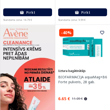
Pirkt
Pirkt
Standarta cena: 14.79 €
Standarta cena: 9.99 €
-40%
Uztura bagātinātājs
BIOFARMACIJA aquaMag+B6
Forte pulveris, 28 gab.
6.65 €
11.09 €