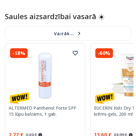
Page 1 of 10
Saules aizsardzībai vasarā ☀️
Vairāk...
-18%
-60%
ALTERMED Panthenol Forte SPF
EUCERIN Kids Dry T
15 lūpu balzams, 1 gab.
krēms-gels, 200 ml
2.72 €
13.60 €
3.30 €
33.99 €