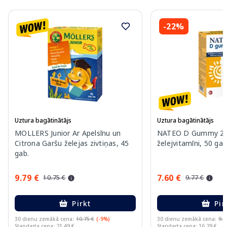
-22%
Uztura bagātinātājs
Uztura bagātinātājs
MOLLERS Junior Ar Apelsīnu un
NATEO D Gummy 20
Citrona Garšu želejas zivtiņas, 45
želejvitamīni, 50 gab
gab.
9.79 €
7.60 €
10.75 €
9.77 €
Pirkt
Pir
30 dienu zemākā cena:
10.75 €
(-9%)
30 dienu zemākā cena:
9.7
Standarta cena: 21.49 €
Standarta cena: 16.29 €