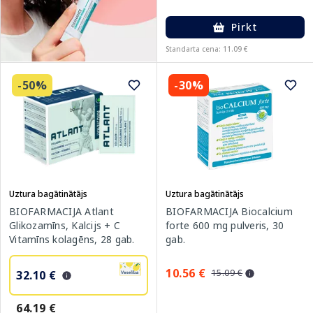
Pirkt
Standarta cena: 11.09 €
-50%
-30%
Uztura bagātinātājs
Uztura bagātinātājs
BIOFARMACIJA Atlant
BIOFARMACIJA Biocalcium
Glikozamīns, Kalcijs + C
forte 600 mg pulveris, 30
Vitamīns kolagēns, 28 gab.
gab.
10.56 €
15.09 €
32.10 €
64.19 €