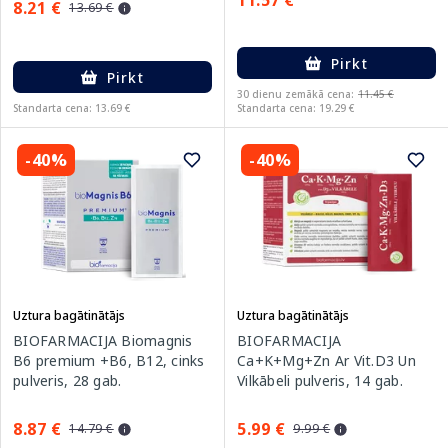
11.57 €
8.21 €
13.69 €
Pirkt
Pirkt
30 dienu zemākā cena:
11.45 €
Standarta cena: 13.69 €
Standarta cena: 19.29 €
-40%
-40%
Uztura bagātinātājs
Uztura bagātinātājs
BIOFARMACIJA Biomagnis
BIOFARMACIJA
B6 premium +B6, B12, cinks
Ca+K+Mg+Zn Ar Vit.D3 Un
pulveris, 28 gab.
Vilkābeli pulveris, 14 gab.
8.87 €
5.99 €
14.79 €
9.99 €