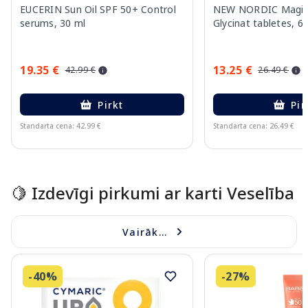
EUCERIN Sun Oil SPF 50+ Control
NEW NORDIC Magic
serums, 30 ml
Glycinat tabletes, 6
19.35 €
13.25 €
42.99 €
26.49 €
Pirkt
Pir
Standarta cena: 42.99 €
Standarta cena: 26.49 €
Page 1 of 10
🍋 Izdevīgi pirkumi ar karti Veselība
Vairāk...
-40%
-27%