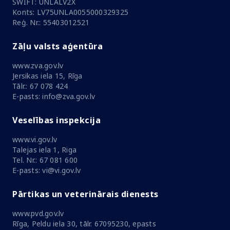
SWIFT: UNLALV2X
Konts: LV75UNLA0055000329325
Reģ. Nr.: 55403012521
Zāļu valsts aģentūra
www.zva.gov.lv
Jersikas iela 15, Rīga
Tālr.: 67 078 424
E-pasts: info@zva.gov.lv
Veselības inspekcija
www.vi.gov.lv
Talejas iela 1, Riga
Tel. Nr.: 67 081 600
E-pasts: vi@vi.gov.lv
Pārtikas un veterinārais dienests
www.pvd.gov.lv
Rīga, Peldu iela 30, tālr. 67095230, epasts