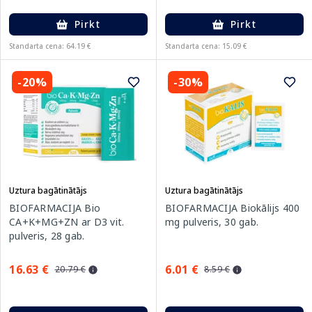
Pirkt
Pirkt
Standarta cena: 64.19 €
Standarta cena: 15.09 €
-20%
-30%
Uztura bagātinātājs
Uztura bagātinātājs
BIOFARMACIJA Bio
BIOFARMACIJA Biokālijs 400
CA+K+MG+ZN ar D3 vit.
mg pulveris, 30 gab.
pulveris, 28 gab.
16.63 €
6.01 €
20.79 €
8.59 €