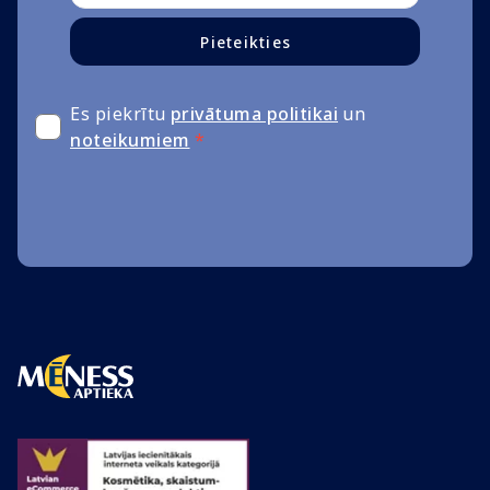
Pieteikties
Es piekrītu
privātuma politikai
un
noteikumiem
*