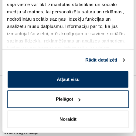
šajā vietnē var tikt izmantotas statistikas un sociālo
Uztura bagātinātājs
Uztura bagātinātājs
mediju sīkdatnes, lai personalizētu saturu un reklāmas,
BIOFARMACIJA Hipocrat
BIOFARMACIJA Biomagnijs
Skindrink paciņas, 14 gab.
300 mg + Biokālijs 300 mg
nodrošinātu sociālo saziņas līdzekļu funkcijas un
pulveris, 30 gab.
analizētu mūsu datplūsmu. Informāciju par to, kā jūs
izmantojat šo vietni, mēs kopīgojam ar saviem sociālās
19.79 €
15.00 €
29.99 €
saziņas līdzekļu, reklamēšanas un analīzes partneriem,
kuri to var apvienot ar citu informāciju, ko viņiem
sniedzat vai ko viņi apkopo, kad lietojat viņu
Pirkt
Pirkt
Rādīt detalizēti
pakalpojumus. Ja piekrītat šo papildu sīkdatņu
izmantošanai, lūdzu, atzīmējiet savu izvēli:
Standarta cena: 29.99 €
Atļaut visu
Pielāgot
Noraidīt
Uztura bagātinātājs