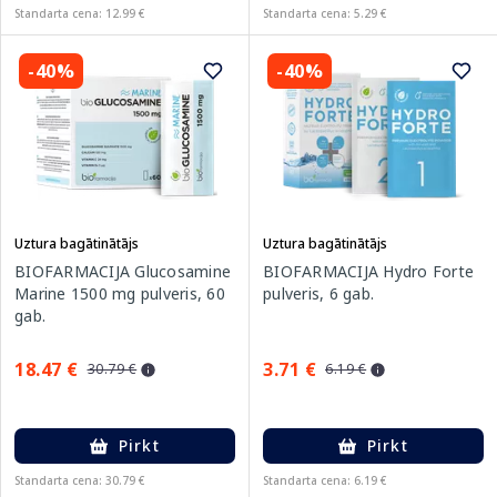
Standarta cena: 12.99 €
Standarta cena: 5.29 €
-40%
-40%
Uztura bagātinātājs
Uztura bagātinātājs
BIOFARMACIJA Glucosamine
BIOFARMACIJA Hydro Forte
Marine 1500 mg pulveris, 60
pulveris, 6 gab.
gab.
18.47 €
3.71 €
30.79 €
6.19 €
Pirkt
Pirkt
Standarta cena: 30.79 €
Standarta cena: 6.19 €