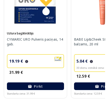
Uztura bagātinātājs
CYMARIC URO Pulveris paciņas, 14
BABE Lip&Cheek SPF
gab.
balzams, 20 ml
19.19 €
5.04 €
30 dienu zemākā cena:
6
31.99 €
12.59 €
Pirkt
Pir
Standarta cena: 31.99 €
Standarta cena: 12.59 €
Page 1 of 10