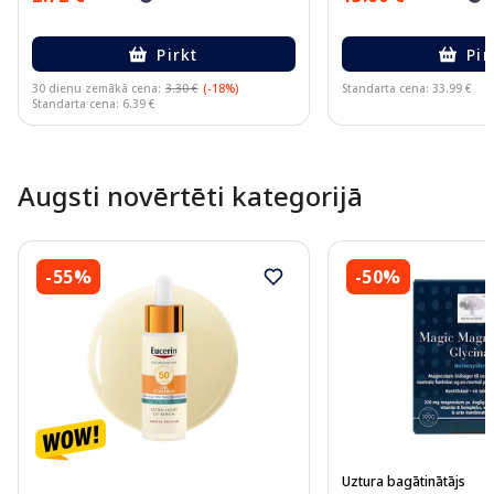
Pirkt
Pir
30 dienu zemākā cena:
3.30 €
(-18%)
Standarta cena: 33.99 €
Standarta cena: 6.39 €
Page 1 of 10
Augsti novērtēti kategorijā
-55%
-50%
Uztura bagātinātājs