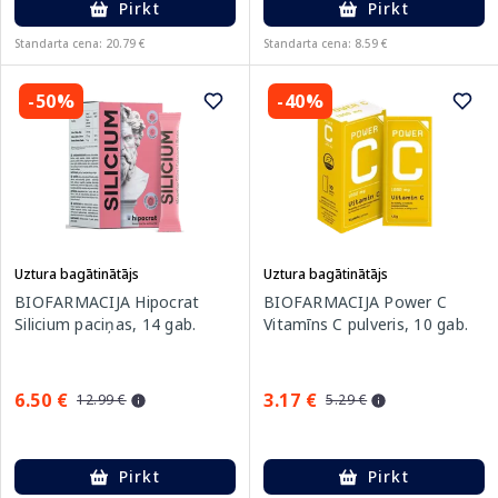
Pirkt
Pirkt
Standarta cena: 20.79 €
Standarta cena: 8.59 €
-50%
-40%
Uztura bagātinātājs
Uztura bagātinātājs
BIOFARMACIJA Hipocrat
BIOFARMACIJA Power C
Silicium paciņas, 14 gab.
Vitamīns C pulveris, 10 gab.
6.50 €
3.17 €
12.99 €
5.29 €
Pirkt
Pirkt