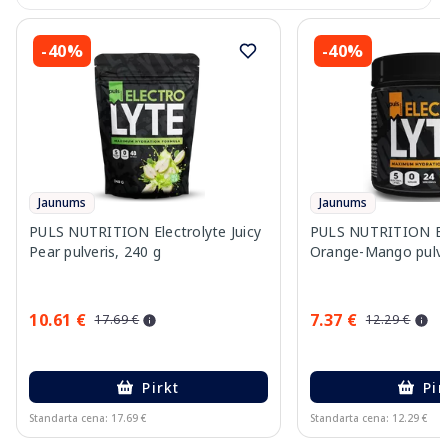
-40%
-40%
Jaunums
Jaunums
PULS NUTRITION Electrolyte Juicy
PULS NUTRITION Ele
Pear pulveris, 240 g
Orange-Mango pulver
10.61 €
7.37 €
17.69 €
12.29 €
Pirkt
Pir
Standarta cena: 17.69 €
Standarta cena: 12.29 €