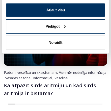
Citi jaunumi
izmantošanai, lūdzu, atzīmējiet savu izvēli:
Atļaut visu
Pielāgot
Noraidīt
Padomi veselībai un skaistumam
Vienmēr noderīga informācija
Vasaras sezona
Informacijai
Veselība
Kā atpazīt sirds aritmiju un kad sirds
aritmija ir bīstama?