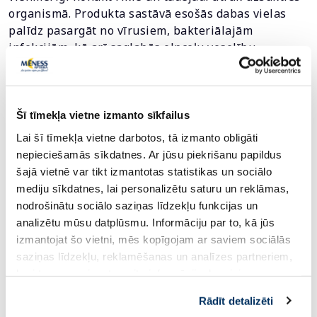
organismā. Produkta sastāvā esošās dabas vielas
palīdz pasargāt no vīrusiem, bakteriālajām
infekcijām, kā arī saglabās elpceļu veselību,
nodrošinot mutes dobuma dabisko mikrofloru.
Lietošana: Pirms lietošanas sakratiet pudelīti,
atlokiet uzgali un ievietojiet to mutē. Izsmidziniet
Šī tīmekļa vietne izmanto sīkfailus
vienu pūtienu trīs reizes dienā. Uzglabāšana: cieši
Lai šī tīmekļa vietne darbotos, tā izmanto obligāti
aizvērtā iepakojumā, sausā, tumšā vietā, istabas
nepieciešamās sīkdatnes. Ar jūsu piekrišanu papildus
temperatūrā. Glabāt bērniem nepieejamā vietā.
šajā vietnē var tikt izmantotas statistikas un sociālo
mediju sīkdatnes, lai personalizētu saturu un reklāmas,
Atgādinām - uztura bagātinātājs neaizstāj
nodrošinātu sociālo saziņas līdzekļu funkcijas un
pilnvērtīgu un sabalansētu uzturu!
analizētu mūsu datplūsmu. Informāciju par to, kā jūs
izmantojat šo vietni, mēs kopīgojam ar saviem sociālās
saziņas līdzekļu, reklamēšanas un analīzes partneriem,
Uztura bagātinātājs! Uztura bagātinātājs neaizstāj
kuri to var apvienot ar citu informāciju, ko viņiem
pilnvērtīgu un sabalansētu uzturu.
sniedzat vai ko viņi apkopo, kad lietojat viņu
Rādīt detalizēti
pakalpojumus. Ja piekrītat šo papildu sīkdatņu