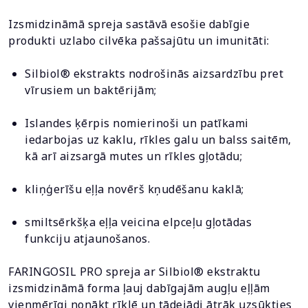
Izsmidzināmā spreja sastāvā esošie dabīgie
produkti uzlabo cilvēka pašsajūtu un imunitāti:
Silbiol® ekstrakts nodrošinās aizsardzību pret
vīrusiem un baktērijām;
Islandes ķērpis nomierinoši un patīkami
iedarbojas uz kaklu, rīkles galu un balss saitēm,
kā arī aizsargā mutes un rīkles gļotādu;
kliņģerīšu eļļa novērš kņudēšanu kaklā;
smiltsērkšķa eļļa veicina elpceļu gļotādas
funkciju atjaunošanos.
FARINGOSIL PRO spreja ar Silbiol® ekstraktu
izsmidzināmā forma ļauj dabīgajām augļu eļļām
vienmērīgi nonākt rīklē un tādejādi ātrāk uzsūkties