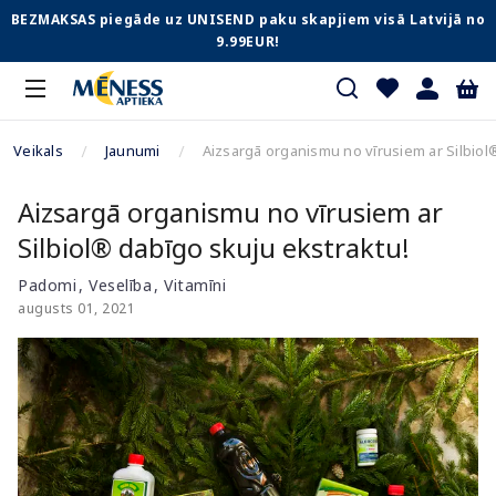
BEZMAKSAS piegāde uz UNISEND paku skapjiem visā Latvijā no
9.99EUR!
Veikals
Jaunumi
Aizsargā organismu no vīrusiem ar Silbiol
Aizsargā organismu no vīrusiem ar
Silbiol® dabīgo skuju ekstraktu!
Padomi
Veselība
Vitamīni
augusts 01, 2021