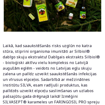
Laikā, kad saaukstēšanās risks uzglūn no katra
stūra, stiprini organisma imunitāti ar Silbiol®
dabīgo skuju ekstraktu! Dabīgais ekstrakts Silbiol®
- bioloģiski aktīvu vielu komplekss no Latvijā
augušām eglēm - veidots no Latvijas egļu skuju
zalena un palīdz uzveikt saaukstēšanās infekcijas
un vīrusus elpceļos. Sadarbībā ar mežzinātnes
institūtu SILVA, esam radījuši produktus, kas
palīdzēs uzveikt elpceļu saslimšanas un uzlabos
pašsajūtu gada drēgnajā laikā! Izmēģini
SILVASEPT® karameles un FARINGOSIL PRO spreju