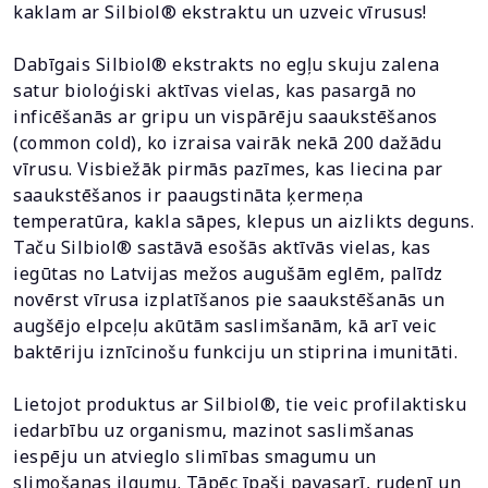
kaklam ar Silbiol® ekstraktu un uzveic vīrusus!
Dabīgais Silbiol® ekstrakts no egļu skuju zalena
satur bioloģiski aktīvas vielas, kas pasargā no
inficēšanās ar gripu un vispārēju saaukstēšanos
(common cold), ko izraisa vairāk nekā 200 dažādu
vīrusu. Visbiežāk pirmās pazīmes, kas liecina par
saaukstēšanos ir paaugstināta ķermeņa
temperatūra, kakla sāpes, klepus un aizlikts deguns.
Taču Silbiol® sastāvā esošās aktīvās vielas, kas
iegūtas no Latvijas mežos augušām eglēm, palīdz
novērst vīrusa izplatīšanos pie saaukstēšanās un
augšējo elpceļu akūtām saslimšanām, kā arī veic
baktēriju iznīcinošu funkciju un stiprina imunitāti.
Lietojot produktus ar Silbiol®, tie veic profilaktisku
iedarbību uz organismu, mazinot saslimšanas
iespēju un atvieglo slimības smagumu un
slimošanas ilgumu. Tāpēc īpaši pavasarī, rudenī un