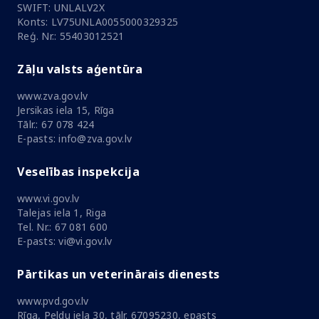
SWIFT: UNLALV2X
Konts: LV75UNLA0055000329325
Reģ. Nr.: 55403012521
Zāļu valsts aģentūra
www.zva.gov.lv
Jersikas iela 15, Rīga
Tālr.: 67 078 424
E-pasts: info@zva.gov.lv
Veselības inspekcija
www.vi.gov.lv
Talejas iela 1, Riga
Tel. Nr.: 67 081 600
E-pasts: vi@vi.gov.lv
Pārtikas un veterinārais dienests
www.pvd.gov.lv
Rīga, Peldu iela 30, tālr. 67095230, epasts