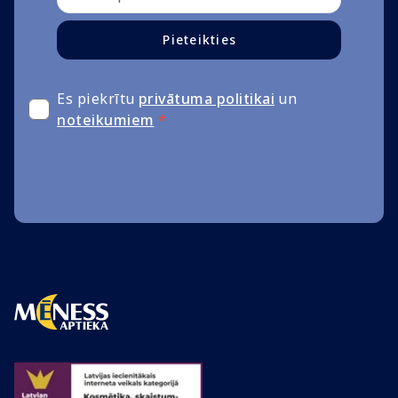
Pieteikties
Es piekrītu
privātuma politikai
un
noteikumiem
*