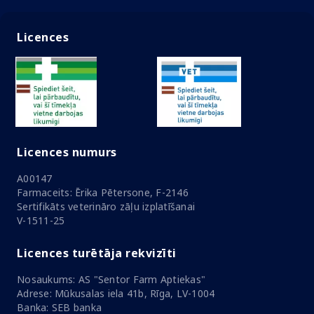
Licences
Licences numurs
A00147
Farmaceits: Ērika Pētersone, F-2146
Sertifikāts veterināro zāļu izplatīšanai
V-1511-25
Licences turētāja rekvizīti
Nosaukums: AS "Sentor Farm Aptiekas"
Adrese: Mūkusalas iela 41b, Rīga, LV-1004
Banka: SEB banka