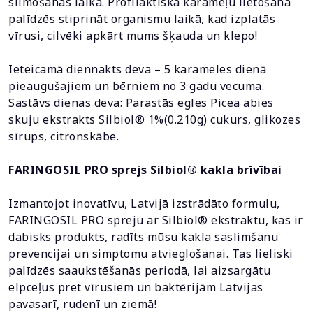
slimošanas laikā. Profilaktiska karameļu lietošana
palīdzēs stiprināt organismu laikā, kad izplatās
vīrusi, cilvēki apkārt mums šķauda un klepo!
Ieteicamā diennakts deva – 5 karameles dienā
pieaugušajiem un bērniem no 3 gadu vecuma.
Sastāvs dienas deva: Parastās egles Picea abies
skuju ekstrakts Silbiol® 1%(0.210g) cukurs, glikozes
sīrups, citronskābe.
FARINGOSIL PRO sprejs Silbiol® kakla brīvībai
Izmantojot inovatīvu, Latvijā izstrādāto formulu,
FARINGOSIL PRO spreju ar Silbiol® ekstraktu, kas ir
dabisks produkts, radīts mūsu kakla saslimšanu
prevencijai un simptomu atvieglošanai. Tas lieliski
palīdzēs saaukstēšanās periodā, lai aizsargātu
elpceļus pret vīrusiem un baktērijām Latvijas
pavasarī, rudenī un ziemā!