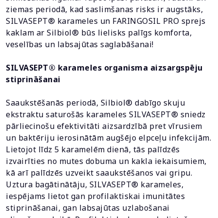
ziemas periodā, kad saslimšanas risks ir augstāks,
SILVASEPT® karameles un FARINGOSIL PRO sprejs
kaklam ar Silbiol® būs lielisks palīgs komforta,
veselības un labsajūtas saglabāšanai!
SILVASEPT® karameles organisma aizsargspēju
stiprināšanai
Saaukstēšanās periodā, Silbiol® dabīgo skuju
ekstraktu saturošās karameles SILVASEPT® sniedz
pārliecinošu efektivitāti aizsardzībā pret vīrusiem
un baktēriju ierosinātām augšējo elpceļu infekcijām.
Lietojot līdz 5 karamelēm dienā, tās palīdzēs
izvairīties no mutes dobuma un kakla iekaisumiem,
kā arī palīdzēs uzveikt saaukstēšanos vai gripu.
Uztura bagātinātāju, SILVASEPT® karameles,
iespējams lietot gan profilaktiskai imunitātes
stiprināšanai, gan labsajūtas uzlabošanai