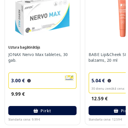
Uztura bagātinātājs
JONAX Nervo Max tabletes, 30
BABE Lip&Cheek SPF
gab.
balzams, 20 ml
3.00 €
5.04 €
30 dienu zemākā cena:
6
9.99 €
12.59 €
Pirkt
Pir
Standarta cena: 9.99 €
Standarta cena: 12.59 €