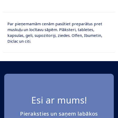
Page 1 of 10
Par pieņemamām cenām pasūtiet preparātus pret
muskuļu un locītavu sāpēm. Plāksteri, tabletes,
kapsulas, geli, supozitoriji, ziedes. Olfen, Ibumetin,
Diclac un citi.
Esi ar mums!
Pieraksties un saņem labākos