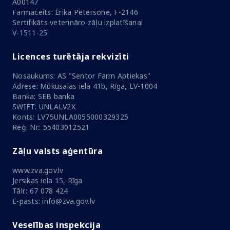
A00147
Farmaceits: Ērika Pētersone, F-2146
Sertifikāts veterināro zāļu izplatīšanai
V-1511-25
Licences turētāja rekvizīti
Nosaukums: AS "Sentor Farm Aptiekas"
Adrese: Mūkusalas iela 41b, Rīga, LV-1004
Banka: SEB banka
SWIFT: UNLALV2X
Konts: LV75UNLA0055000329325
Reģ. Nr.: 55403012521
Zāļu valsts aģentūra
www.zva.gov.lv
Jersikas iela 15, Rīga
Tālr.: 67 078 424
E-pasts: info@zva.gov.lv
Veselības inspekcija