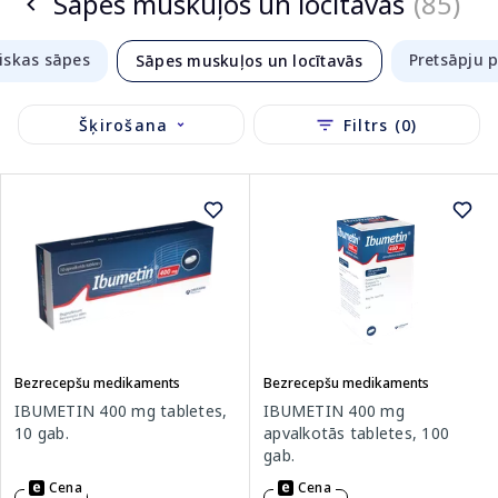
Sāpes muskuļos un locītavās
(85)
iskas sāpes
Pretsāpju p
Sāpes muskuļos un locītavās
Šķirošana
Filtrs (0)
Bezrecepšu medikaments
Bezrecepšu medikaments
IBUMETIN 400 mg tabletes,
IBUMETIN 400 mg
10 gab.
apvalkotās tabletes, 100
gab.
Cena
Cena