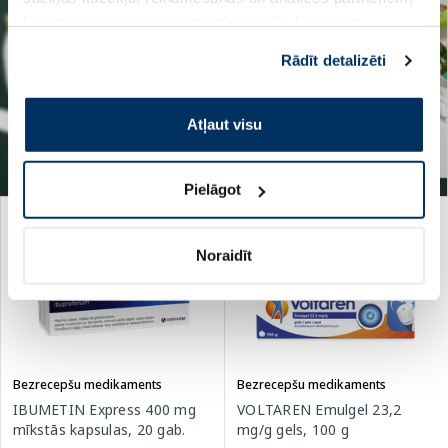
kuri to var apvienot ar citu informāciju, ko viņiem
sniedzat vai ko viņi apkopo, kad lietojat viņu
Rādīt detalizēti
pakalpojumus. Ja piekrītat šo papildu sīkdatņu
izmantošanai, lūdzu, atzīmējiet savu izvēli:
Atļaut visu
Pielāgot
Noraidīt
Bezrecepšu medikaments
Bezrecepšu medikaments
IBUMETIN Express 400 mg
VOLTAREN Emulgel 23,2
mīkstās kapsulas, 20 gab.
mg/g gels, 100 g