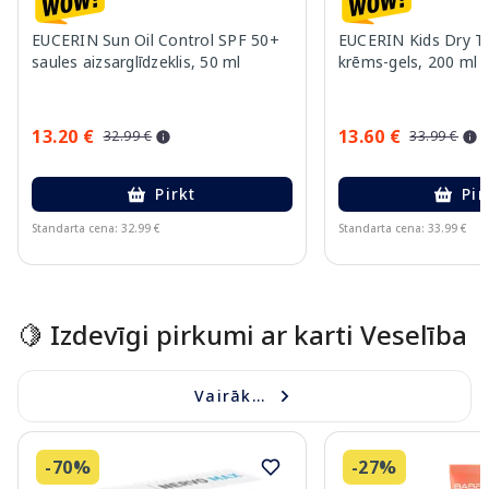
EUCERIN Sun Oil Control SPF 50+
EUCERIN Kids Dry T
saules aizsarglīdzeklis, 50 ml
krēms-gels, 200 ml
13.20 €
13.60 €
32.99 €
33.99 €
Pirkt
Pir
Standarta cena: 32.99 €
Standarta cena: 33.99 €
Page 1 of 10
🍋 Izdevīgi pirkumi ar karti Veselība
Vairāk...
-70%
-27%