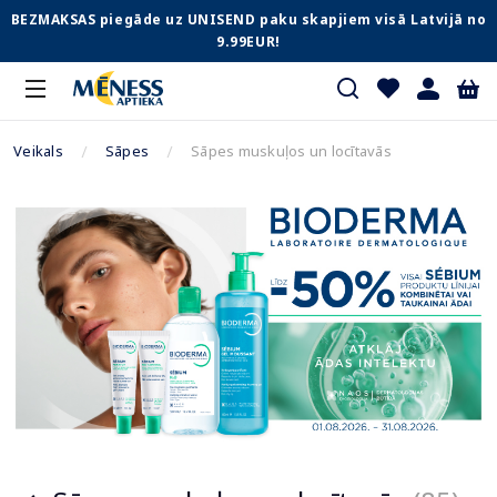
BEZMAKSAS piegāde uz UNISEND paku skapjiem visā Latvijā no
9.99EUR!
Veikals
Sāpes
Sāpes muskuļos un locītavās