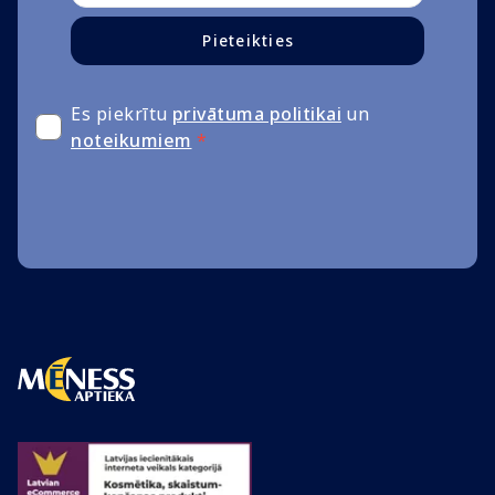
Pieteikties
Es piekrītu
privātuma politikai
un
noteikumiem
*