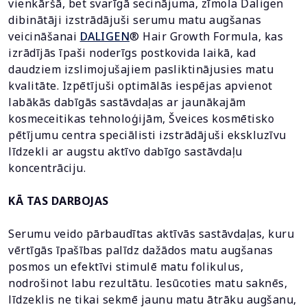
vienkāršā, bet svarīgā secinājuma, zīmola Daligen
dibinātāji izstrādājuši serumu matu augšanas
veicināšanai
DALIGEN
® Hair Growth Formula, kas
izrādījās īpaši noderīgs postkovida laikā, kad
daudziem izslimojušajiem pasliktinājusies matu
kvalitāte. Izpētījuši optimālās iespējas apvienot
labākās dabīgās sastāvdaļas ar jaunākajām
kosmeceitikas tehnoloģijām, Šveices kosmētisko
pētījumu centra speciālisti izstrādājuši ekskluzīvu
līdzekli ar augstu aktīvo dabīgo sastāvdaļu
koncentrāciju.
KĀ TAS DARBOJAS
Serumu veido pārbaudītas aktīvās sastāvdaļas, kuru
vērtīgās īpašības palīdz dažādos matu augšanas
posmos un efektīvi stimulē matu folikulus,
nodrošinot labu rezultātu. Iesūcoties matu saknēs,
līdzeklis ne tikai sekmē jaunu matu ātrāku augšanu,