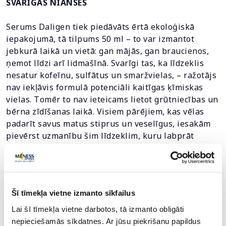
SVARĪGAS NIANSES
Serums Daligen tiek piedāvāts ērtā ekoloģiskā
iepakojumā, tā tilpums 50 ml – to var izmantot
jebkurā laikā un vietā: gan mājās, gan braucienos,
ņemot līdzi arī lidmašīnā. Svarīgi tas, ka līdzeklis
nesatur kofeīnu, sulfātus un smaržvielas, – ražotājs
nav iekļāvis formulā potenciāli kaitīgas ķīmiskas
vielas. Tоmēr to nav ieteicams lietot grūtniecības un
bērna zīdīšanas laikā. Visiem pārējiem, kas vēlas
padarīt savus matus stiprus un veselīgus, iesakām
pievērst uzmanību šim līdzeklim, kuru labprāt
iegādātos pat Salātlapiņa no brāļu Grimmu pasakas.
Šī tīmekļa vietne izmanto sīkfailus
Теksts: KARĪNA GALUZA.
Lai šī tīmekļa vietne darbotos, tā izmanto obligāti
nepieciešamās sīkdatnes. Ar jūsu piekrišanu papildus