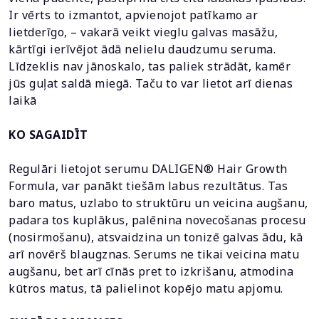
Ir vērts to izmantot, apvienojot patīkamo ar
lietderīgo, – vakarā veikt vieglu galvas masāžu,
kārtīgi ierīvējot ādā nelielu daudzumu seruma.
Līdzeklis nav jānoskalo, tas paliek strādāt, kamēr
jūs guļat saldā miegā. Taču to var lietot arī dienas
laikā
KO SAGAIDĪT
Regulāri lietojot serumu DALIGEN® Hair Growth
Formula, var panākt tiešām labus rezultātus. Tas
baro matus, uzlabo to struktūru un veicina augšanu,
padara tos kuplākus, palēnina novecošanas procesu
(nosirmošanu), atsvaidzina un tonizē galvas ādu, kā
arī novērš blaugznas. Serums ne tikai veicina matu
augšanu, bet arī cīnās pret to izkrišanu, atmodina
kūtros matus, tā palielinot kopējo matu apjomu.