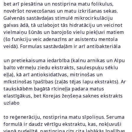
bet arī piesātina un nostiprina matu folikulus,
novēršot novecošanas un matu izkrišanas sekas.
Galvenās sastāvdaļas stimulē mikrocirkulāciju
galvas ādā, tā uzlabojot tās hidratāciju un veicinot
vielmaiņu šūnās un barojošo vielu piekļuvi matiem
(šo funkciju veic adenazīns ar asistentu mentola
veidā). Formulas sastāvdaļām ir arī antibakteriāla
un pretiekaisuma iedarbība (kalnu arnikas un Alpu
balto vērmeļu ziedu ekstrakts, saulespuķu sēklu
eļļa), kā arī antioksidatīvas, mitrinošas un
mīkstinošas īpašības (zaļās tējas lapu ekstrakts). Ar
taukskābēm bagātā rīcineļļa padara matus
elastīgākus, bet Korejas žeņšeņa saknes ekstrakts
uzlabo
to reģenerāciju, nostiprina matu sīpoliņus. Seruma
formulā ir daudz vērtīgu ekstraktu, kas, nokļuvuši
vienā pudelītē, pastiprina cits cita labākās īpašības.