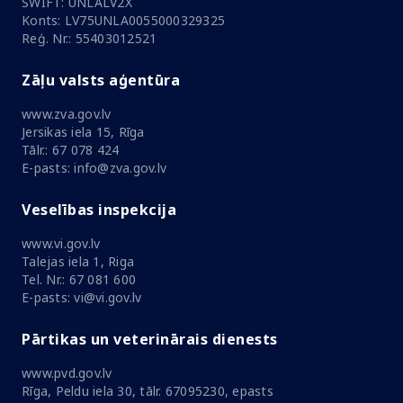
SWIFT: UNLALV2X
Konts: LV75UNLA0055000329325
Reģ. Nr.: 55403012521
Zāļu valsts aģentūra
www.zva.gov.lv
Jersikas iela 15, Rīga
Tālr.: 67 078 424
E-pasts: info@zva.gov.lv
Veselības inspekcija
www.vi.gov.lv
Talejas iela 1, Riga
Tel. Nr.: 67 081 600
E-pasts: vi@vi.gov.lv
Pārtikas un veterinārais dienests
www.pvd.gov.lv
Rīga, Peldu iela 30, tālr. 67095230, epasts