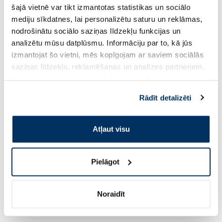
Citi jaunumi
šajā vietnē var tikt izmantotas statistikas un sociālo
mediju sīkdatnes, lai personalizētu saturu un reklāmas,
nodrošinātu sociālo saziņas līdzekļu funkcijas un
analizētu mūsu datplūsmu. Informāciju par to, kā jūs
izmantojat šo vietni, mēs kopīgojam ar saviem sociālās
saziņas līdzekļu, reklamēšanas un analīzes partneriem,
kuri to var apvienot ar citu informāciju, ko viņiem
sniedzat vai ko viņi apkopo, kad lietojat viņu
Rādīt detalizēti
pakalpojumus. Ja piekrītat šo papildu sīkdatņu
izmantošanai, lūdzu, atzīmējiet savu izvēli:
Atļaut visu
Padomi veselībai un skaistumam
Vienmēr noderīga informācija
Vasaras sezona
Informacijai
Veselība
Pielāgot
Kā atpazīt sirds aritmiju un kad sirds
aritmija ir bīstama?
Noraidīt