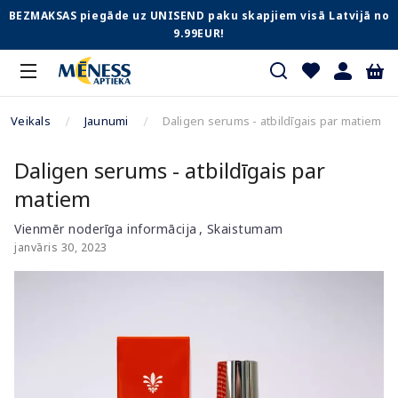
BEZMAKSAS piegāde uz UNISEND paku skapjiem visā Latvijā no
9.99EUR!
Veikals
Jaunumi
Daligen serums - atbildīgais par matiem
Daligen serums - atbildīgais par
matiem
Vienmēr noderīga informācija
Skaistumam
janvāris 30, 2023