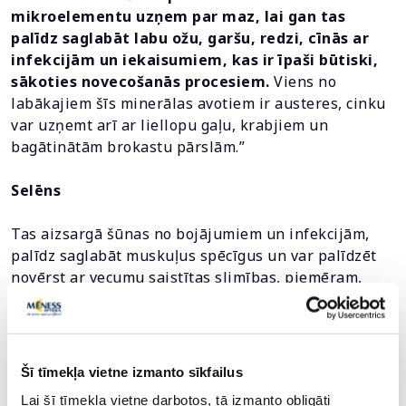
mikroelementu uzņem par maz, lai gan tas
palīdz saglabāt labu ožu, garšu, redzi, cīnās ar
infekcijām un iekaisumiem, kas ir īpaši būtiski,
sākoties novecošanās procesiem.
Viens no
labākajiem šīs minerālas avotiem ir austeres, cinku
var uzņemt arī ar liellopu gaļu, krabjiem un
bagātinātām brokastu pārslām.”
Selēns
Tas aizsargā šūnas no bojājumiem un infekcijām,
palīdz saglabāt muskuļus spēcīgus un var palīdzēt
novērst ar vecumu saistītas slimības, piemēram,
demenci, dažus vēža veidus un vairogdziedzera
slimības.
Selēns darbojas kā antioksidants,
pasargā no kaitīgo vides faktoru ietekmes,
mazina iekaisuma procesus un kavē šūnu
Šī tīmekļa vietne izmanto sīkfailus
novecošanos.
Selēnu satur pārtikas produkti –
Lai šī tīmekļa vietne darbotos, tā izmanto obligāti