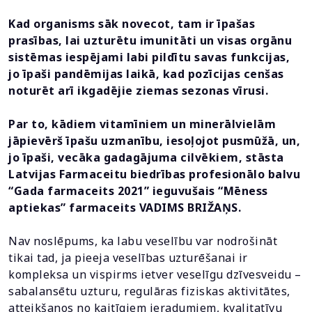
Kad organisms sāk novecot, tam ir īpašas
prasības, lai uzturētu imunitāti un visas orgānu
sistēmas iespējami labi pildītu savas funkcijas,
jo īpaši pandēmijas laikā, kad pozīcijas cenšas
noturēt arī ikgadējie ziemas sezonas vīrusi.
Par to, kādiem vitamīniem un minerālvielām
jāpievērš īpašu uzmanību, iesoļojot pusmūžā, un,
jo īpaši, vecāka gadagājuma cilvēkiem, stāsta
Latvijas Farmaceitu biedrības profesionālo balvu
“Gada farmaceits 2021” ieguvušais “Mēness
aptiekas” farmaceits VADIMS BRIŽAŅS.
Nav noslēpums, ka labu veselību var nodrošināt
tikai tad, ja pieeja veselības uzturēšanai ir
kompleksa un vispirms ietver veselīgu dzīvesveidu –
sabalansētu uzturu, regulāras fiziskas aktivitātes,
atteikšanos no kaitīgiem ieradumiem, kvalitatīvu