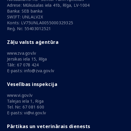
Adrese: Mūkusalas iela 41b, Rīga, LV-1004
Banka: SEB banka
SWIFT: UNLALV2X
Konts: LV75UNLA0055000329325
Reģ. Nr.: 55403012521
Zāļu valsts aģentūra
www.zva.gov.lv
Jersikas iela 15, Rīga
Tālr.: 67 078 424
E-pasts: info@zva.gov.lv
Veselības inspekcija
www.vi.gov.lv
Talejas iela 1, Riga
Tel. Nr.: 67 081 600
E-pasts: vi@vi.gov.lv
Pārtikas un veterinārais dienests