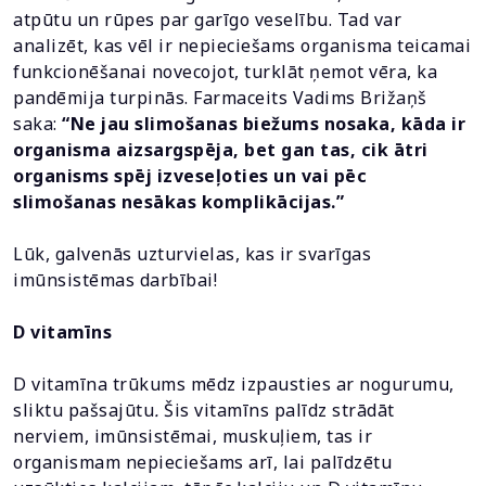
atpūtu un rūpes par garīgo veselību. Tad var
analizēt, kas vēl ir nepieciešams organisma teicamai
funkcionēšanai novecojot, turklāt ņemot vēra, ka
pandēmija turpinās. Farmaceits Vadims Brižaņš
saka:
“Ne jau slimošanas biežums nosaka, kāda ir
organisma aizsargspēja, bet gan tas, cik ātri
organisms spēj izveseļoties un vai pēc
slimošanas nesākas komplikācijas.”
Lūk, galvenās uzturvielas, kas ir svarīgas
imūnsistēmas darbībai!
D vitamīns
D vitamīna trūkums mēdz izpausties ar nogurumu,
sliktu pašsajūtu
.
Šis vitamīns palīdz strādāt
nerviem, imūnsistēmai, muskuļiem, tas ir
organismam nepieciešams arī, lai palīdzētu