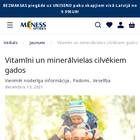
BEZMAKSAS piegāde uz UNISEND paku skapjiem visā Latvijā no
9.99EUR!
Veikals
Jaunumi
Vitamīni un minerālvielas cilvēkiem gados
Vitamīni un minerālvielas cilvēkiem
gados
Vienmēr noderīga informācija
Padomi
Veselība
decembris 13, 2021