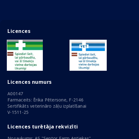
Licences
Licences numurs
A00147
Farmaceits: Ērika Pētersone, F-2146
Sertifikāts veterināro zāļu izplatīšanai
V-1511-25
Licences turētāja rekvizīti
Nosaukums: AS "Sentor Farm Aptiekas"