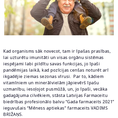
Kad organisms sāk novecot, tam ir īpašas prasības,
lai uzturētu imunitāti un visas orgānu sistēmas
iespējami labi pildītu savas funkcijas, jo īpaši
pandēmijas laikā, kad pozīcijas cenšas noturēt arī
ikgadējie ziemas sezonas vīrusi. Par to, kādiem
vitamīniem un minerālvielām jāpievērš īpašu
uzmanību, iesoļojot pusmūžā, un, jo īpaši, vecāka
gadagājuma cilvēkiem, stāsta Latvijas Farmaceitu
biedrības profesionālo balvu “Gada farmaceits 2021”
ieguvušais “Mēness aptiekas” farmaceits VADIMS
BRIŽAŅS.