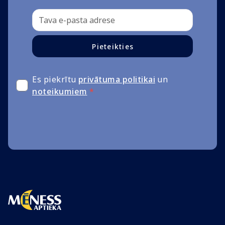
Pieteikties
Es piekrītu
privātuma politikai
un
noteikumiem
*