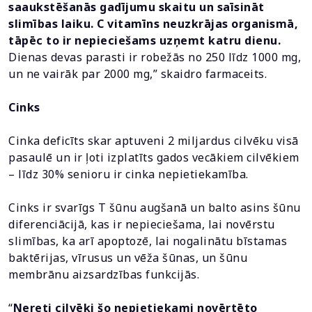
saaukstēšanās gadījumu skaitu un saīsināt
slimības laiku. C vitamīns neuzkrājas organismā,
tāpēc to ir nepieciešams uzņemt katru dienu.
Dienas devas parasti ir robežās no 250 līdz 1000 mg,
un ne vairāk par 2000 mg,” skaidro farmaceits.
Cinks
Cinka deficīts skar aptuveni 2 miljardus cilvēku visā
pasaulē un ir ļoti izplatīts gados vecākiem cilvēkiem
– līdz 30% senioru ir cinka nepietiekamība.
Cinks ir svarīgs T šūnu augšanā un balto asins šūnu
diferenciācijā, kas ir nepieciešama, lai novērstu
slimības, ka arī apoptozē, lai nogalinātu bīstamas
baktērijas, vīrusus un vēža šūnas, un šūnu
membrānu aizsardzības funkcijās.
“
Nereti cilvēki šo nepietiekami novērtēto