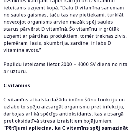
uzsūkties kalcijam, tāpēc kalciju un D vitamīnu
ieteicams uzņemt kopā. “Daļu D vitamīna saņemam
no saules gaismas, taču tas nav pietiekami, turklāt
novecojot organisms arvien mazāk spēj saules
starus pārvērst D vitamīnā. Šo vitamīnu ir grūtāk
uzņemt ar pārtikas produktiem, tomēr treknas zivis,
piemēram, lasis, skumbrija, sardīne, ir labs D
vitamīna avots.”
Papildu ieteicams lietot 2000 – 4000 SV dienā no rīta
ar uzturu.
C vitamīns
C vitamīns atbalsta dažādu imūno šūnu funkciju un
uzlabo to spēju aizsargāt organismu pret infekciju,
darbojas arī kā spēcīgs antioksidants, kas aizsargā
pret oksidatīvā stresa izraisītiem bojājumiem.
“Pētījumi apliecina, ka C vitamīns spēj samazināt