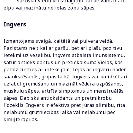
· Sakošļāt vienu krustnagliņu, lai atsvaidzinātu
elpu vai mazinātu nelielas zobu sāpes.
Ingvers
Izmantojams svaigā, kaltētā vai pulvera veidā.
Pazīstams ne tikai ar garšu, bet arī plašu pozitīvu
ietekmi uz veselību. Ingvers atbalsta imūnsistēmu,
satur antioksidantus un pretiekaisuma vielas, kas
palīdz cīnīties ar infekcijām. Tējas ar ingveru noder
saaukstēšanās, gripas laikā. Ingvers var palīdzēt arī
uzlabot gremošanu un mazināt vēdera uzpūšanos,
muskuļu sāpes, artrīta simptomus un menstruālās
sāpes. Dabisks antioksidants un pretmikrobu
līdzeklis. Ingvers ir efektīvs pret jūras slimību, rīta
nelabumu grūtniecības laikā vai nelabumu pēc
ķīmijterapijas.