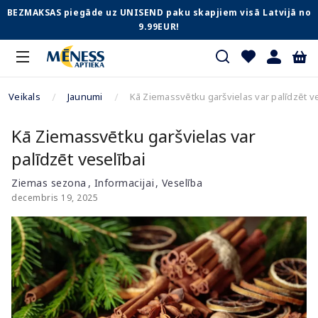
BEZMAKSAS piegāde uz UNISEND paku skapjiem visā Latvijā no
9.99EUR!
Veikals
Jaunumi
Kā Ziemassvētku garšvielas var palīdzēt ve
Kā Ziemassvētku garšvielas var
palīdzēt veselībai
Ziemas sezona
Informacijai
Veselība
decembris 19, 2025