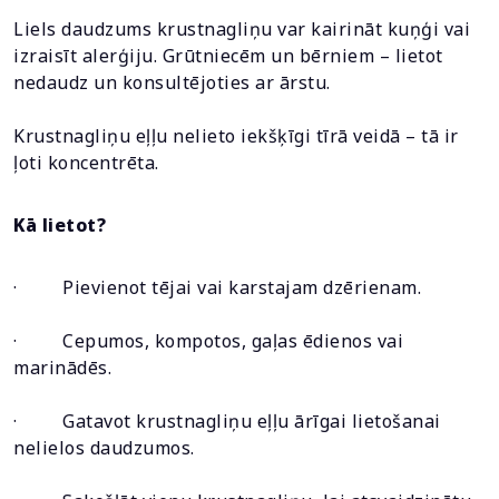
Liels daudzums krustnagliņu var kairināt kuņģi vai
izraisīt alerģiju. Grūtniecēm un bērniem – lietot
nedaudz un konsultējoties ar ārstu.
Krustnagliņu eļļu nelieto iekšķīgi tīrā veidā – tā ir
ļoti koncentrēta.
Kā lietot?
· Pievienot tējai vai karstajam dzērienam.
· Cepumos, kompotos, gaļas ēdienos vai
marinādēs.
· Gatavot krustnagliņu eļļu ārīgai lietošanai
nelielos daudzumos.