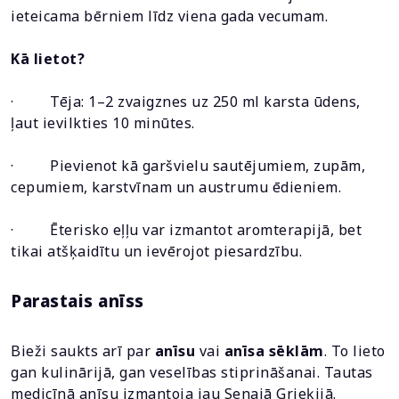
ieteicama bērniem līdz viena gada vecumam.
Kā lietot?
· Tēja: 1–2 zvaigznes uz 250 ml karsta ūdens,
ļaut ievilkties 10 minūtes.
· Pievienot kā garšvielu sautējumiem, zupām,
cepumiem, karstvīnam un austrumu ēdieniem.
· Ēterisko eļļu var izmantot aromterapijā, bet
tikai atšķaidītu un ievērojot piesardzību.
Parastais anīss
Bieži saukts arī par
anīsu
vai
anīsa sēklām
. To lieto
gan kulinārijā, gan veselības stiprināšanai. Tautas
medicīnā anīsu izmantoja jau Senajā Grieķijā.