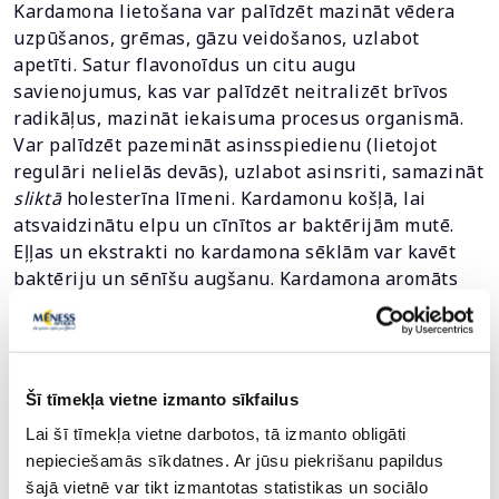
Kardamona lietošana var palīdzēt mazināt vēdera
uzpūšanos, grēmas, gāzu veidošanos, uzlabot
apetīti. Satur flavonoīdus un citu augu
savienojumus, kas var palīdzēt neitralizēt brīvos
radikāļus, mazināt iekaisuma procesus organismā.
Var palīdzēt pazemināt asinsspiedienu (lietojot
regulāri nelielās devās), uzlabot asinsriti, samazināt
sliktā
holesterīna līmeni. Kardamonu košļā, lai
atsvaidzinātu elpu un cīnītos ar baktērijām mutē.
Eļļas un ekstrakti no kardamona sēklām var kavēt
baktēriju un sēnīšu augšanu. Kardamona aromāts
un sastāvdaļas var palīdzēt mazināt stresu, trauksmi
un nogurumu.
Piesardzība
Šī tīmekļa vietne izmanto sīkfailus
Lai šī tīmekļa vietne darbotos, tā izmanto obligāti
Kardamonu droši var lietot pārtikā, taču lielās devās
nepieciešamās sīkdatnes. Ar jūsu piekrišanu papildus
(piemēram, uztura bagātinātāju formā) tas var
šajā vietnē var tikt izmantotas statistikas un sociālo