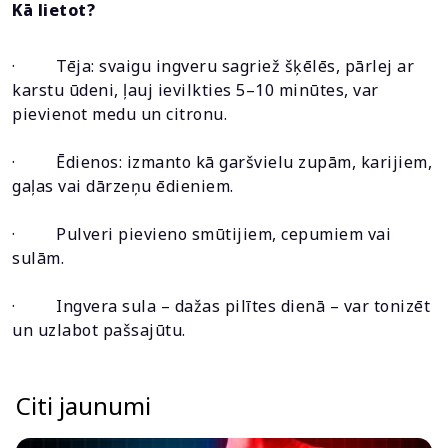
Kā lietot?
· Tēja: svaigu ingveru sagriež šķēlēs, pārlej ar
karstu ūdeni, ļauj ievilkties 5–10 minūtes, var
pievienot medu un citronu.
· Ēdienos: izmanto kā garšvielu zupām, karijiem,
gaļas vai dārzeņu ēdieniem.
· Pulveri pievieno smūtijiem, cepumiem vai
sulām.
· Ingvera sula – dažas pilītes dienā – var tonizēt
un uzlabot pašsajūtu.
Citi jaunumi