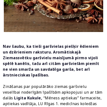
Nav šaubu, ka tieši garšvielas piešķir ēdieniem
un dzērieniem raksturu. Aromātiskajā
Ziemassvētku garšvielu maisījumā pirmo vijoli
spēlē kanēlis, taču arī citām garšvielām piemīt
ne vien smarža un savdabīga garša, bet arī
ārstnieciskas īpašības.
Zināšanas par populārāko ziemas garšvielu
veselībai noderīgām īpašībām apkopojusi un ar tām
dalās
Ligita Kukule,
“Mēness aptiekas” farmaceite,
aptiekas vadītāja, LU Rīgas 1. medicīnas koledžas