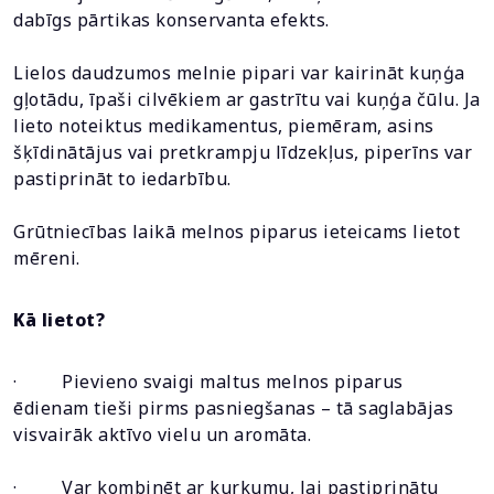
dabīgs pārtikas konservanta efekts.
Lielos daudzumos melnie pipari var kairināt kuņģa
gļotādu, īpaši cilvēkiem ar gastrītu vai kuņģa čūlu. Ja
lieto noteiktus medikamentus, piemēram, asins
šķīdinātājus vai pretkrampju līdzekļus, piperīns var
pastiprināt to iedarbību.
Grūtniecības laikā melnos piparus ieteicams lietot
mēreni.
Kā lietot?
· Pievieno svaigi maltus melnos piparus
ēdienam tieši pirms pasniegšanas – tā saglabājas
visvairāk aktīvo vielu un aromāta.
· Var kombinēt ar kurkumu, lai pastiprinātu