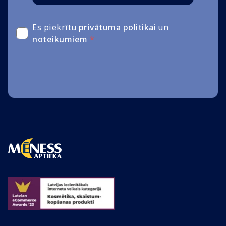
Es piekrītu
privātuma politikai
un
noteikumiem
*