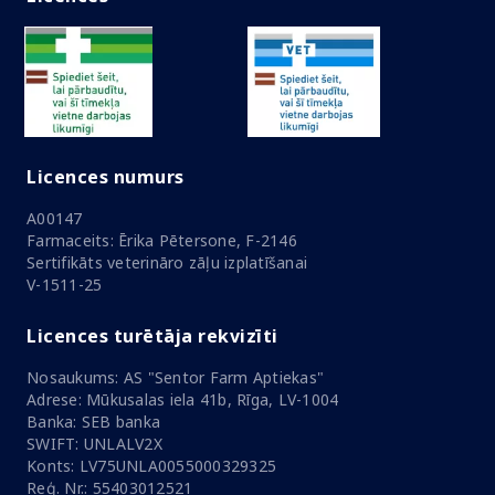
Licences numurs
A00147
Farmaceits: Ērika Pētersone, F-2146
Sertifikāts veterināro zāļu izplatīšanai
V-1511-25
Licences turētāja rekvizīti
Nosaukums: AS "Sentor Farm Aptiekas"
Adrese: Mūkusalas iela 41b, Rīga, LV-1004
Banka: SEB banka
SWIFT: UNLALV2X
Konts: LV75UNLA0055000329325
Reģ. Nr.: 55403012521