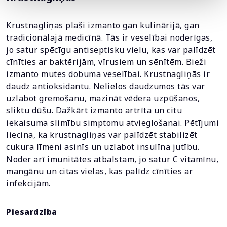
Krustnagliņas plaši izmanto gan kulinārijā, gan
tradicionālajā medicīnā. Tās ir veselībai noderīgas,
jo satur spēcīgu antiseptisku vielu, kas var palīdzēt
cīnīties ar baktērijām, vīrusiem un sēnītēm. Bieži
izmanto mutes dobuma veselībai. Krustnagliņās ir
daudz antioksidantu. Nelielos daudzumos tās var
uzlabot gremošanu, mazināt vēdera uzpūšanos,
sliktu dūšu. Dažkārt izmanto artrīta un citu
iekaisuma slimību simptomu atvieglošanai. Pētījumi
liecina, ka krustnagliņas var palīdzēt stabilizēt
cukura līmeni asinīs un uzlabot insulīna jutību.
Noder arī imunitātes atbalstam, jo satur C vitamīnu,
mangānu un citas vielas, kas palīdz cīnīties ar
infekcijām.
Piesardzība