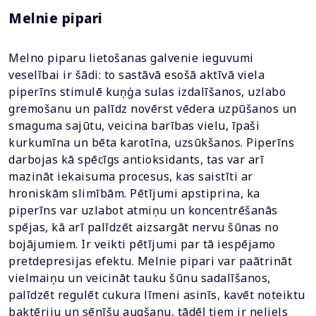
Melnie pipari
Melno piparu lietošanas galvenie ieguvumi
veselībai ir šādi: to sastāvā esošā aktīvā viela
piperīns stimulē kuņģa sulas izdalīšanos, uzlabo
gremošanu un palīdz novērst vēdera uzpūšanos un
smaguma sajūtu, veicina barības vielu, īpaši
kurkumīna un bēta karotīna, uzsūkšanos. Piperīns
darbojas kā spēcīgs antioksidants, tas var arī
mazināt iekaisuma procesus, kas saistīti ar
hroniskām slimībām. Pētījumi apstiprina, ka
piperīns var uzlabot atmiņu un koncentrēšanās
spējas, kā arī palīdzēt aizsargāt nervu šūnas no
bojājumiem. Ir veikti pētījumi par tā iespējamo
pretdepresijas efektu. Melnie pipari var paātrināt
vielmaiņu un veicināt tauku šūnu sadalīšanos,
palīdzēt regulēt cukura līmeni asinīs, kavēt noteiktu
baktēriju un sēnīšu augšanu, tādēļ tiem ir neliels