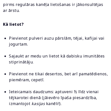
pirms regulāras kanēļa lietošanas ir jākonsultējas
ar ārstu.
Kā lietot?
Pievienot pulveri auzu pārslām, tējai, kafijai vai
jogurtam.
Sajaukt ar medu un lietot kā dabisku imunitātes
stiprinātāju.
Pievienot ne tikai desertos, bet arī pamatēdienos,
piemēram, cepetī.
Ieteicamais daudzums: aptuveni ½ līdz vienai
tējkarotei dienā (jāievēro īpaša piesardzība,
izmantojot
kasijas
kanēli!).