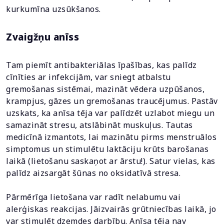
kurkumīna uzsūkšanos.
Zvaigžņu anīss
Tam piemīt antibakteriālas īpašības, kas palīdz
cīnīties ar infekcijām, var sniegt atbalstu
gremošanas sistēmai, mazināt vēdera uzpūšanos,
krampjus, gāzes un gremošanas traucējumus. Pastāv
uzskats, ka anīsa tēja var palīdzēt uzlabot miegu un
samazināt stresu, atslābināt muskuļus. Tautas
medicīnā izmantots, lai mazinātu pirms menstruālos
simptomus un stimulētu laktāciju krūts barošanas
laikā (lietošanu saskaņot ar ārstu!). Satur vielas, kas
palīdz aizsargāt šūnas no oksidatīvā stresa.
Pārmērīga lietošana var radīt nelabumu vai
alerģiskas reakcijas. Jāizvairās grūtniecības laikā, jo
var stimulēt dzemdes darbību. Anīsa tēja nav