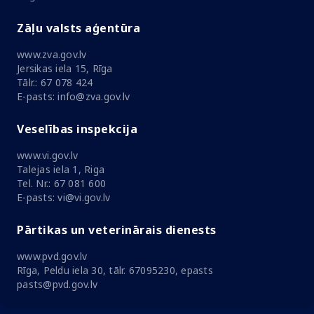
Zāļu valsts aģentūra
www.zva.gov.lv
Jersikas iela 15, Rīga
Tālr.: 67 078 424
E-pasts: info@zva.gov.lv
Veselības inspekcija
www.vi.gov.lv
Talejas iela 1, Riga
Tel. Nr.: 67 081 600
E-pasts: vi@vi.gov.lv
Pārtikas un veterinārais dienests
www.pvd.gov.lv
Rīga, Peldu iela 30, tālr. 67095230, epasts
pasts@pvd.gov.lv