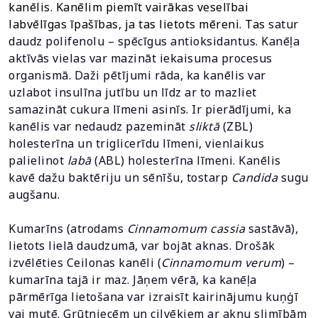
kanēlis. Kanēlim piemīt vairākas veselībai
labvēlīgas īpašības, ja tas lietots mēreni. Tas
satur
daudz polifenolu – spēcīgus antioksidantus.
Kanēļa
aktīvās vielas var mazināt iekaisuma procesus
organismā.
Daži pētījumi rāda, ka kanēlis var
uzlabot insulīna jutību un līdz ar to mazliet
samazināt cukura līmeni asinīs. Ir pierādījumi, ka
kanēlis var nedaudz pazemināt
sliktā
(ZBL)
holesterīna un triglicerīdu līmeni, vienlaikus
palielinot
labā
(ABL) holesterīna līmeni.
Kanēlis
kavē dažu baktēriju un sēnīšu, tostarp
Candida
sugu
augšanu.
Kumarīns (atrodams
Cinnamomum cassia
sastāvā),
lietots lielā daudzumā, var bojāt aknas. Drošāk
izvēlēties Ceilonas kanēli (
Cinnamomum verum
) –
kumarīna tajā ir maz. Jāņem vērā, ka kanēļa
pārmērīga lietošana var izraisīt kairinājumu kuņģī
vai mutē. Grūtniecēm un cilvēkiem ar aknu slimībām