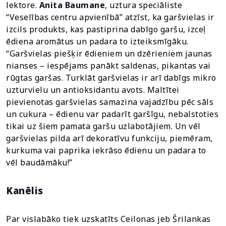
lektore.
Anita Baumane
, uztura speciāliste
“Veselības centru apvienībā” atzīst, ka garšvielas ir
izcils produkts, kas pastiprina dabīgo garšu, izceļ
ēdiena aromātus un padara to izteiksmīgāku.
“Garšvielas piešķir ēdieniem un dzērieniem jaunas
nianses – iespējams panākt saldenas, pikantas vai
rūgtas garšas. Turklāt garšvielas ir arī dabīgs mikro
uzturvielu un antioksidantu avots. Maltītei
pievienotas garšvielas samazina vajadzību pēc sāls
un cukura – ēdienu var padarīt garšīgu, nebalstoties
tikai uz šiem pamata garšu uzlabotājiem. Un vēl
garšvielas pilda arī dekoratīvu funkciju, piemēram,
kurkuma vai paprika iekrāso ēdienu un padara to
vēl baudāmāku!”
Kanēlis
Par vislabāko tiek uzskatīts Ceilonas jeb Šrilankas