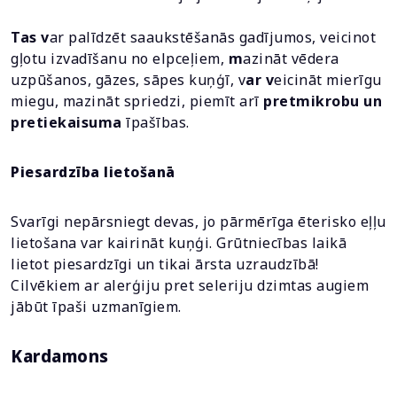
Tas v
ar palīdzēt saaukstēšanās gadījumos, veicinot
gļotu izvadīšanu no elpceļiem,
m
azināt vēdera
uzpūšanos, gāzes, sāpes kuņģī, v
ar v
eicināt mierīgu
miegu, mazināt spriedzi, piemīt arī
pretmikrobu un
pretiekaisuma
īpašības.
Piesardzība lietošanā
Svarīgi nepārsniegt devas, jo pārmērīga ēterisko eļļu
lietošana var kairināt kuņģi. Grūtniecības laikā
lietot piesardzīgi un tikai ārsta uzraudzībā!
Cilvēkiem ar alerģiju pret seleriju dzimtas augiem
jābūt īpaši uzmanīgiem.
Kardamons