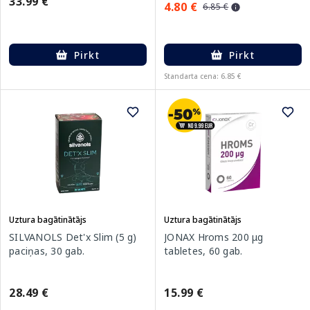
33.99 €
4.80 €
6.85 €
Pirkt
Pirkt
Standarta cena: 6.85 €
Uztura bagātinātājs
Uztura bagātinātājs
SILVANOLS Det'x Slim (5 g)
JONAX Hroms 200 μg
paciņas, 30 gab.
tabletes, 60 gab.
28.49 €
15.99 €