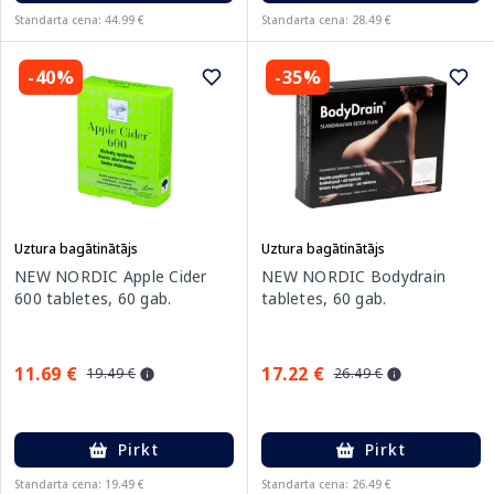
Standarta cena: 44.99 €
Standarta cena: 28.49 €
-40%
-35%
Uztura bagātinātājs
Uztura bagātinātājs
NEW NORDIC Apple Cider
NEW NORDIC Bodydrain
600 tabletes, 60 gab.
tabletes, 60 gab.
11.69 €
17.22 €
19.49 €
26.49 €
Pirkt
Pirkt
Standarta cena: 19.49 €
Standarta cena: 26.49 €