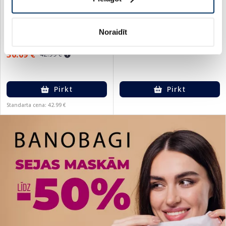
MESOESTETIC Grascontrol
SILVANOLS Green Detox
Detox Powder 3 g paciņas,
pulveris, 300 g
20 gab.
Noraidīt
32.99 €
30.09 €
42.99 €
Pirkt
Pirkt
Standarta cena: 42.99 €