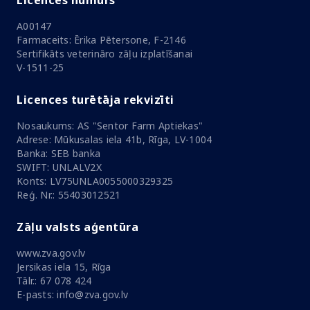
Licences numurs
A00147
Farmaceits: Ērika Pētersone, F-2146
Sertifikāts veterināro zāļu izplatīšanai
V-1511-25
Licences turētāja rekvizīti
Nosaukums: AS "Sentor Farm Aptiekas"
Adrese: Mūkusalas iela 41b, Rīga, LV-1004
Banka: SEB banka
SWIFT: UNLALV2X
Konts: LV75UNLA0055000329325
Reģ. Nr.: 55403012521
Zāļu valsts aģentūra
www.zva.gov.lv
Jersikas iela 15, Rīga
Tālr.: 67 078 424
E-pasts: info@zva.gov.lv