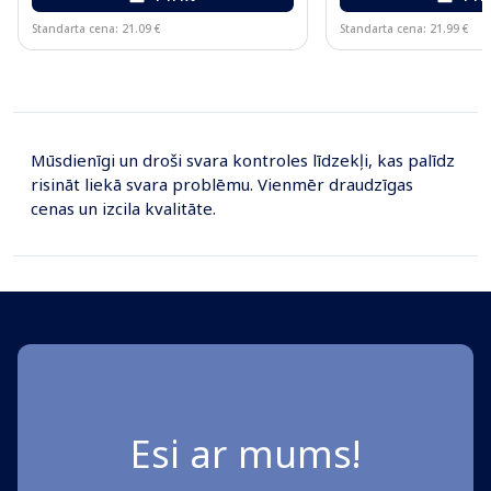
Standarta cena: 21.09 €
Standarta cena: 21.99 €
Page 1 of 10
Mūsdienīgi un droši svara kontroles līdzekļi, kas palīdz
risināt liekā svara problēmu. Vienmēr draudzīgas
cenas un izcila kvalitāte.
Esi ar mums!