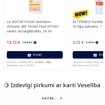
LA ROCHE-POSAY Anthelios
ALTERMED Pantheno
UVmune 400 Tinted Fluid SPF50+
15 lūpu balzams, 1 g
saules aizsarglīdzeklis, 50 ml
13.72 €
2.72 €
14.84 €
3.30 €
Pirkt
Pir
30 dienu zemākā cena:
14.84 €
(-8%)
30 dienu zemākā cena:
3.3
Standarta cena: 26.99 €
Standarta cena: 6.39 €
Page 1 of 10
🍋 Izdevīgi pirkumi ar karti Veselība
Vairāk...