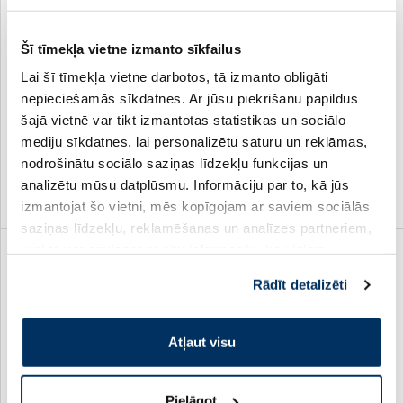
Uztura bagātinātājs
Uztura bagātinātājs
OSTROVIT CLA 1000mg
ICONFIT CLA pulveris, 300 g
Šī tīmekļa vietne izmanto sīkfailus
tabletes, gab.
Lai šī tīmekļa vietne darbotos, tā izmanto obligāti
nepieciešamās sīkdatnes. Ar jūsu piekrišanu papildus
3.49 €
14.29 €
šajā vietnē var tikt izmantotas statistikas un sociālo
4.99 €
25.99 €
mediju sīkdatnes, lai personalizētu saturu un reklāmas,
nodrošinātu sociālo saziņas līdzekļu funkcijas un
Pirkt
Pirkt
analizētu mūsu datplūsmu. Informāciju par to, kā jūs
izmantojat šo vietni, mēs kopīgojam ar saviem sociālās
Standarta cena: 4.99 €
Standarta cena: 25.99 €
saziņas līdzekļu, reklamēšanas un analīzes partneriem,
kuri to var apvienot ar citu informāciju, ko viņiem
-30%
sniedzat vai ko viņi apkopo, kad lietojat viņu
Rādīt detalizēti
pakalpojumus. Ja piekrītat šo papildu sīkdatņu
izmantošanai, lūdzu, atzīmējiet savu izvēli:
Atļaut visu
Uztura bagātinātājs
Uztura bagātinātājs
Pielāgot