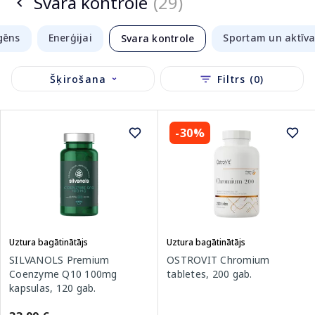
Svara kontrole
(29)
gēns
Enerģijai
Sportam un aktīva
Svara kontrole
Šķirošana
Filtrs (0)
-30%
Uztura bagātinātājs
Uztura bagātinātājs
SILVANOLS Premium
OSTROVIT Chromium
Coenzyme Q10 100mg
tabletes, 200 gab.
kapsulas, 120 gab.