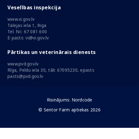
Veselības inspekcija
www.vi.gov.lv
Talejas iela 1, Riga
Tel. Nr.: 67 081 600
E-pasts: vi@vi.gov.lv
Pārtikas un veterinārais dienests
www.pvd.gov.lv
Rīga, Peldu iela 30, tālr. 67095230, epasts
pasts@pvd.gov.lv
Risinājums:
Nordcode
© Sentor Farm aptiekas 2026