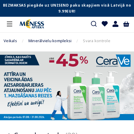
BEZMAKSAS piegāde uz UNISEND paku skapjiem visā Latvijā no
9.99EUR!
Veikals
Minerālvielu kompleksi
Svara kontrole