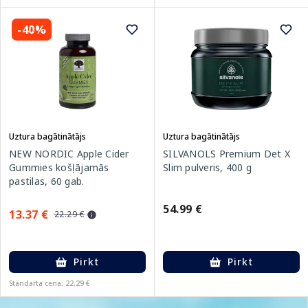
-40%
Uztura bagātinātājs
Uztura bagātinātājs
NEW NORDIC Apple Cider
SILVANOLS Premium Det X
Gummies košļājamās
Slim pulveris, 400 g
pastilas, 60 gab.
54.99 €
13.37 €
22.29 €
Pirkt
Pirkt
Standarta cena: 22.29 €