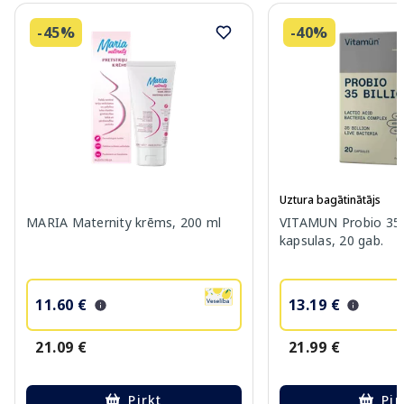
-45%
-40%
Uztura bagātinātājs
MARIA Maternity krēms, 200 ml
VITAMUN Probio 35 B
kapsulas, 20 gab.
11.60 €
13.19 €
21.09 €
21.99 €
Pirkt
Pir