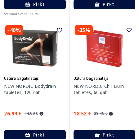
Pirkt
Pirkt
Standarta cena: 33.79 €
-40%
-35%
Uztura bagātinātājs
Uztura bagātinātājs
NEW NORDIC Bodydrain
NEW NORDIC Chili Burn
tabletes, 120 gab.
tabletes, 60 gab.
26.99 €
18.52 €
44.99 €
28.49 €
Pirkt
Pirkt